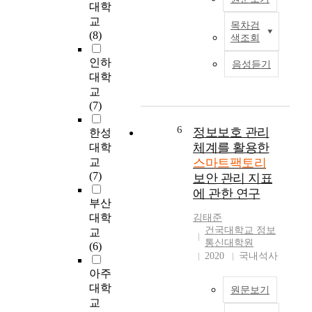
와
있
대학
진
같
다
교
행
목차검
은
4
.
(8)
되
색조회
진
차
이
고
화
산
는
인하
있
음성듣기
된
업
코
대학
다
정
혁
로
.
교
보
명
나
기
(7)
통
이
이
존
신
본
후
6
정보보호 관리
한성
공
기
격
를
체계를 활용한
장
대학
술
화
대
의
교
스마트팩토리
인
되
비
스
(7)
보안 관리 지표
디
며
하
마
에 관한 연구
지
국
는
트
부산
털
내
기
화
대학
김태준
기
외
업
즉
건국대학교 정보
교
술
제
들
통신대학원
,
(6)
을
조
사
2020
국내석사
사
도
기
이
물
아주
입
업
에
인
대학
원문보기
하
들
서
터
교
고
은
사