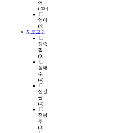
에
어
반
e
e
에
근
e
나
도
따
(200)
으
r
s
서
컴
n
중
화
라
로
p
,
정
퓨
t
소
가
,
영어
한
r
t
보
터
,
기
당
제
(4)
개
i
h
통
하
a
업
면
지도교수
조
선
s
e
신
드
n
은
과
현
보
e
e
기
웨
d
인
제
장
정종
안
o
f
술
어
a
력
라
은
필
관
p
f
·
기
u
,
고
사
(9)
리
t
e
디
술
t
자
생
람
지
i
c
지
의
o
금
각
중
정태
표
m
t
털
발
m
,
한
심
수
의
i
o
기
달
a
설
다
의
(4)
적
z
f
술
로
t
비
.
생
합
a
s
을
인
e
,
이
산
신건
성
t
m
적
해
d
인
에
과
권
검
i
a
용
서
p
식
본
관
(4)
증
o
r
하
빠
r
부
연
리
을
n
t
면
르
o
족
구
시
정봉
위
w
f
그
게
d
등
는
스
주
해
i
a
이
발
u
여
이
템
(3)
도
t
c
전
전
c
러
미
에
출
h
t