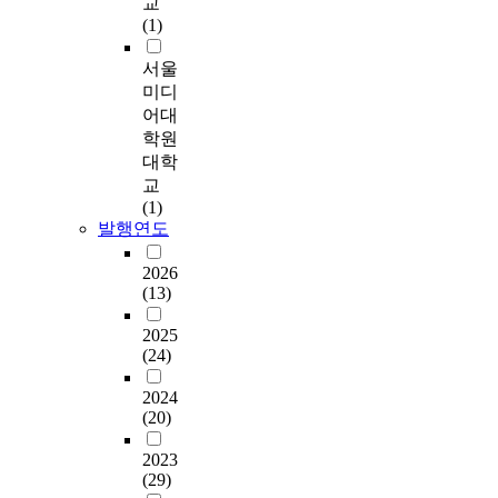
교
산
로
l
e
인
토
a
위
한
(1)
업
한
R
a
기
리
r
해
스
에
다
e
s
제
에
t
서
마
서울
도
.
v
f
(
서
f
는
트
미디
A
o
o
메
활
a
혁
팩
R
어대
I
l
l
커
용
c
신
토
기
학원
S
u
l
니
될
t
이
리
술
O
t
o
대학
즘
수
o
필
화
을
/
i
w
교
)
있
r
요
를
적
I
o
s
(1)
에
는
y
하
통
용
E
n
.
발행연도
대
고
,
며
한
한
C
p
한
도
k
,
지
원
2
e
F
2026
이
화
n
혁
능
격
(13)
7
r
i
해
된
o
신
형
협
0
i
r
가
기
w
은
,
2025
업
0
o
s
결
술
n
4
자
(24)
이
1
d
t
여
중
a
차
율
활
및
,
,
되
하
s
산
형
2024
용
한
i
c
어
나
a
업
공
(20)
되
국
t
o
있
이
d
혁
장
고
인
i
n
기
다
i
명
2023
이
있
터
s
t
때
.
g
을
(29)
되
다
넷
e
r
문
이
i
통