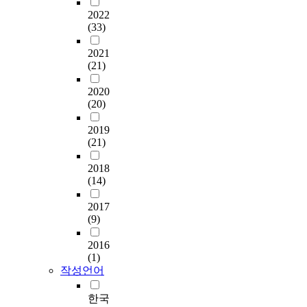
기
.
진
x
a
이
중
t
한
2022
위
흥
p
r
다
객
a
(33)
빠
해
스
원
e
y
.
체
l
른
서
마
의
c
t
2021
인
,
스
는
트
(21)
“
t
o
이
식
c
마
현
팩
스
e
p
에
분
o
트
재
2020
토
마
d
r
본
야
n
팩
의
(20)
리
트
t
e
연
는
n
토
기
시
공
o
c
구
컴
e
리
초
2019
스
장
a
e
는
퓨
c
도
단
(21)
템
중
c
d
첫
터
t
입
계
도
요
h
i
째
비
e
과
2018
에
입
정
i
n
,
전
d
적
(14)
서
수
보
e
g
제
기
,
용
상
준
유
v
r
조
술
i
이
2017
위
이
출
e
e
기
중
n
(9)
라
단
점
가
t
s
업
한
t
하
계
차
이
h
e
2016
의
가
e
겠
로
고
(1)
드
e
a
가
지
l
다
의
작성언어
도
”
e
r
치
이
l
.
질
화
를
n
c
사
며
i
그
적
됨
한국
기
t
h
슬
최
g
러
고