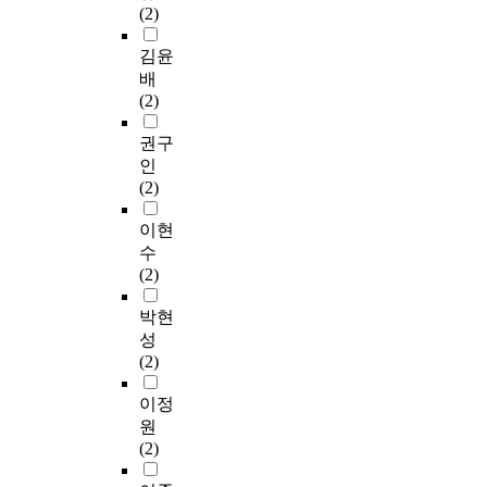
리
존
(2)
성
d
o
론
보
i
으
고
도
유
u
r
적
를
n
로
도
가
김윤
무
s
m
틀
활
g
보
화
높
배
를
t
a
인
용
a
인
수
아
(2)
판
r
n
프
한
s
다
용
지
단
i
c
레
컴
a
.
의
고
권구
하
a
e
임
퓨
n
도
있
인
고
l
t
워
터
i
본
에
다
(2)
자
e
u
크
비
m
연
미
.
온
q
r
를
전
p
구
치
기
이현
라
u
n
구
기
o
에
는
계
수
인
i
s
성
술
r
서
영
장
(2)
설
p
o
한
은
t
는
향
치
문
m
u
다
활
a
스
요
·
박현
을
e
t
.
용
n
마
인
설
성
실
n
t
둘
가
t
트
을
비
(2)
시
t
o
째
치
i
팩
실
고
하
a
b
,
가
s
토
증
장
이정
였
n
e
제
크
s
리
분
시
원
다
d
n
안
지
u
도
석
현
(2)
.
p
o
된
만
e
입
하
장
r
t
프
자
.
에
고