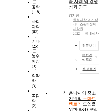
축 사례 및 경영
업
성과 연구
공학
혁
(118)
신
김기원
을
한성대학교 지식
사회
통
서비스&컨설팅
과학
한
대학원
(62)
제
2022
국내석사
조
기타
경
원문보기
(25)
쟁
력
목차검
농수
2
강
색조회
해양
0
화
(3)
1
는
음성듣기
9
각
의약
년
국
학
1
의
(3)
1
국
월
3
충남지역 중소
가
복합
중
적
기업의
스마트
학
국
과
팩토리
도입을
(2)
에
제
위한 R&D 모델
서