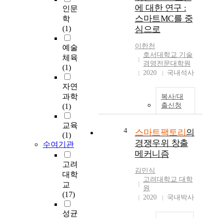
로
에 대한 연구 :
인문
최
추
스마트MC를 중
학
초
진
(1)
심으로
보
되
고
고
이한천
예술
된
있
호서대학교 기술
체육
C
다
경영전문대학원
(1)
O
.
2020
국내석사
V
우
자연
I
리
과학
복사/대
D
나
출신청
(1)
-
라
1
는
교육
9
중
4
스마트팩토리
의
(1)
는
소
경쟁우위 창출
수여기관
사
제
메커니즘
회
조
고려
의
기
김민식
대학
변
업
고려대학교 대학
교
화
혁
원
(17)
뿐
2020
국내박사
신
아
의
성균
니
방