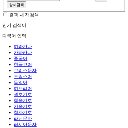
상세검색
결과 내 재검색
인기 검색어
다국어 입력
히라가나
가타카나
중국어
한글고어
그리스문자
프랑스어
독일어
히브리어
괄호기호
학술기호
기술기호
첨자기호
라틴문자
러시아문자