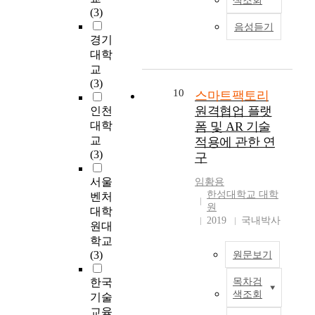
색조회
I
l
h
지
있
o
I
(3)
코
S
u
i
털
다
u
O
자
음성듣기
O
t
s
기
.
s
T
경기
하
/
i
s
술
하
e
,
대학
는
I
o
t
을
지
i
사
교
것
E
n
u
채
만
n
이
(3)
이
C
t
d
택
중
G
10
버
스마트팩토리
스
2
h
y
하
소
e
물
원격협업 플랫
인천
마
7
a
a
고
기
r
리
대학
폼 및 AR 기술
트
0
t
n
도
업
m
시
팩
교
적용에 관한 연
0
t
a
입
에
a
스
토
(3)
구
1
h
l
하
구
n
템
리
의
e
y
는
축
y
등
서울
보
임황용
통
I
z
수
된
,
을
한성대학교 대학
급
벤처
제
C
e
준
스
s
활
원
⋅
대학
항
T
s
에
마
m
용
2019
국내박사
확
원대
목
(
t
서
트
a
해
산
학교
에
i
h
벗
팩
r
생
노
(3)
원문보기
개
n
e
어
토
t
산
력
선
f
d
나
리
f
공
의
한국
목차검
4
지
o
i
,
의
a
정
취
색조회
기술
차
표
r
r
어
수
c
또
지
교육
산
를
m
e