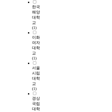
7
사
은
c
d
에
어
h
스
9
한국
물
조
t
i
대
려
e
마
사
해양
처
직
l
a
한
울
n
트
가
대학
럼
의
y
t
기
뿐
t
팩
도
교
보
경
f
i
본
만
h
토
입
(1)
여
우
u
n
적
아
e
리
하
주
쉽
s
g
인
니
c
는
고
이화
는
게
e
v
이
라
o
산
있
여자
컴
적
d
a
해
I
m
업
으
대학
퓨
용
h
r
가
C
p
간
나
교
터
될
a
i
부
T
e
의
도
(1)
그
것
s
a
족
기
t
융
입
래
으
b
b
하
술
i
합
기
서울
픽
로
e
l
기
의
t
과
업
시립
기
판
g
e
때
도
i
생
의
대학
법
단
u
s
문
입
v
산
약
교
의
된
n
o
에
과
e
성
7
(1)
하
다
t
f
발
활
n
에
5
나
.
h
o
생
용
e
서
%
경상
이
본
r
p
한
인
s
그
가
국립
다
연
o
e
다
식
s
만
중
.
대학
구
u
r
.
이
o
큼
소