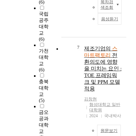
넷
(6)
목차검
본
있
스
무
,
색조회
연
지
마
실
빅
국립
구
만
트
또
데
음성듣기
공주
는
그
팩
는
이
대학
스
과
토
생
터
교
마
정
리
산
,
(6)
트
에
를
현
인
팩
서
도
7
장
제조기업의
스
공
가천
토
,
입
에
마트팩토리
전
지
대학
리
왜
하
서
환의도에 영향
능
교
에
(
면
비
등
을 미치는 요인 :
(6)
대
w
서
대
첨
TOE 프레임워
한
h
경
면
단
충북
크 및 PPM 모델
보
y
쟁
이
I
대학
적용
안
)
력
라
C
교
표
도
강
는
T
김창현
(5)
준
입
화
새
기
협성대학교 일반
이
해
에
로
술
대학원
금오
없
야
앞
운
2024
국내박사
을
공과
기
하
장
작
접
대학
때
고
서
업
목
원문보기
교
문
어
고
환
하