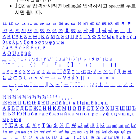
北京 을 입력하시려면
beijing
을 입력하시고 space를 누르
시면 됩니다.
ㅥ
ㅦ
ㅧ
ㅨ
ㅩ
ㅪ
ㅫ
ㅬ
ㅭ
ㅮ
ㅯ
ㅰ
ㅱ
ㅲ
ㅳ
ㅴ
ㅵ
ㅶ
ㅷ
ㅸ
ㅹ
ㅺ
ㅻ
ㅼ
ㅽ
ㅾ
ㅿ
ㆀ
ㆁ
ㆂ
ㆃ
ㆄ
ㆅ
ㆆ
ㆇ
ㆈ
ㆉ
ㆊ
ㆋ
ㆌ
ㆍ
ㆎ
Α
Β
Γ
Δ
Ε
Ζ
Η
Θ
Ι
Κ
Λ
Μ
Ν
Ξ
Ο
Π
Ρ
Σ
Τ
Υ
Φ
Χ
Ψ
Ω
α
β
γ
δ
ε
ζ
η
θ
ι
κ
λ
μ
ν
ξ
ο
π
ρ
σ
τ
υ
φ
χ
ψ
ω
á
à
Á
À
é
è
É
È
ç
Ç
ê
Ä
Ö
Ü
ä
ö
ü
ß
ְ
ֳ
ֲ
ֱ
ָ
ַ
ֵ
ֶ
ִ
ֹ
ּ
ֻ
ׂ
ׁ
ּ
ב
ה
נ
מ
צ
ת
ץ
ש
ד
ג
כ
ע
י
ח
ל
ך
ף
ק
ר
א
ט
ו
ן
ם
פ
‘
’
“
”
〔
〕
〈
〉
「
」
『
』
【
】
＂
（
）
［
］
｛
｝
±
×
÷
≠
≤
≥
∞
∴
♂
♀
∠
⊥
⌒
∂
∇
≡
≒
≪
≫
√
∽
∝
∵
∫
∬
∈
∋
⊆
⊇
⊂
⊃
∪
∩
∧
∨
￢
⇒
⇔
∀
∃
∮
∑
∏
＋
－
＜
＝
＞
、
。
·
‥
…
¨
〃
―
∥
＼
∼
´
～
ˇ
˘
˝
˚
˙
¸
˛
¡
¿
ː
！
＇
，
．
／
：
；
？
＾
＿
｀
｜
½
⅓
⅔
¼
¾
⅛
⅜
⅝
⅞
¹
²
³
⁴
ⁿ
₁
₂
₃
₄
Æ
Ð
Ħ
Ĳ
Ł
Ø
Œ
Þ
Ŧ
Ŋ
æ
đ
ð
ħ
ı
ĳ
ĸ
ŀ
ł
ø
œ
ß
þ
ŧ
ŋ
ŉ
А
Б
В
Г
Д
Е
Ё
Ж
З
И
Й
К
Л
М
Н
О
П
Р
С
Т
У
Ф
Х
Ц
Ч
Ш
Щ
Ъ
Ы
Ь
Э
Ю
Я
а
б
в
г
д
е
ё
ж
з
и
й
к
л
м
н
о
п
р
с
т
у
ф
х
ц
ч
ш
щ
ъ
ы
ь
э
ю
я
′
″
℃
Å
￠
￡
￥
¤
℉
‰
＄
％
Ｆ
￦
㎕
㎖
㎗
ℓ
㎘
㏄
㎣
㎤
㎥
㎦
㎙
㎚
㎛
㎜
㎝
㎞
㎟
㎠
㎡
㎢
㏊
㎍
㎎
㎏
㏏
㎈
㎉
㏈
㎧
㎨
㎰
㎱
㎲
㎳
㎴
㎵
㎶
㎷
㎸
㎹
㎀
㎁
㎂
㎃
㎄
㎺
㎻
㎽
㎾
㎿
㎐
㎑