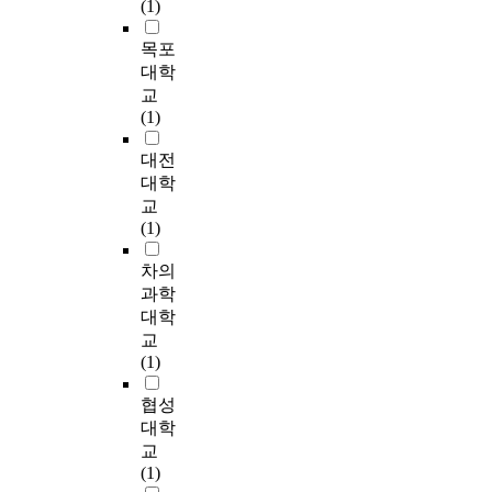
의
중
r
기
(1)
,
업
마
r
e
경
소
,
업
S
,
트
d
f
쟁
기
i
목포
과
C
안
팩
I
f
력
업
n
도
대학
M
전
토
n
i
강
의
t
입
교
등
관
리
d
c
화
현
h
하
(1)
공
리
의
u
i
에
실
e
지
정
,
보
s
e
어
을
m
않
대전
소
교
안
t
n
떻
반
a
은
대학
프
육
수
r
c
게
영
n
기
교
트
분
준
i
y
영
한
u
업
(1)
웨
야
향
a
.
향
기
f
과
어
,
상
l
R
을
술
a
의
차의
인
제
또
R
e
미
의
c
생
과학
솔
조
는
e
s
치
도
t
산
대학
루
공
신
v
u
고
입
u
성
교
션
정
규
o
l
있
을
r
의
(1)
도
관
구
l
t
는
통
i
격
입
리
축
u
s
지
해
n
차
협성
에
등
될
t
a
,
수
g
도
대학
그
다
스
i
n
그
준
s
커
교
침
양
마
o
d
리
을
e
질
(1)
으
한
트
n
s
고
높
c
수