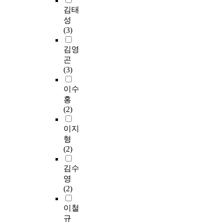
에
중
t
요
스
서
김태
된
t
o
비
인
i
인
마
점
성
개
h
r
해
기
o
으
트
진
(3)
선
e
y
어
술
n
로
팩
적
사
n
l
떻
이
e
인
토
으
김영
항
e
e
게
다
n
하
리
로
곤
을
t
v
성
.
v
여
를
사
(3)
기
w
e
과
인
i
스
도
람
반
o
l
를
간
r
마
입
보
이수
으
r
o
높
이
o
트
한
다
홍
로
k
n
일
직
n
팩
기
기
(2)
보
i
b
수
관
m
토
업
계
안
n
u
있
적
e
리
을
장
이지
전
g
s
는
으
n
도
대
치
형
문
o
i
지
로
t
입
상
·
(2)
가
f
n
를
볼
,
을
으
설
를
w
e
분
수
i
망
로
비
김수
대
h
s
석
있
s
설
스
시
영
상
o
s
할
는
e
이
마
스
(2)
으
l
p
수
시
m
고
트
템
로
e
e
있
각
e
있
팩
의
이철
적
i
r
는
화
r
는
토
의
규
합
n
f
이
정
g
것