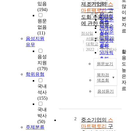
로
순
있음
제조기업의
10개씩 출력
스
내림차순
많
인기도
(194)
마트팩토리
고
이
순
조회
10개씩
도화 수용의도
본
연도순
원문
출력
에 관한 연구
자
제목순
없음
20개씩
료
저자순
(11)
정상일
출력
발행기
음성지원
서울벤처대학원
30개씩
대학교
관순
유무
출력
2022
국내박사
활
50개씩
음성
용
출력
지원
도
원문보기
100개씩
(179)
높
출력
학위유형
목차검
은
4
색조회
자
차
국내
료
산
음성듣기
석사
업
(155)
혁
명
국내
시
박사
대
2
중소기업의
스
(50)
제
마트팩토리
구
주제분류
조