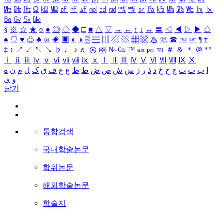
㎒
㎓
㎔
Ω
㏀
㏁
㎊
㎋
㎌
㏖
㏅
㎭
㎮
㎯
㏛
㎩
㎪
㎫
㎬
㏝
㏐
㏓
㏃
㏉
㏜
㏆
§
※
☆
★
○
●
◎
◇
◆
□
■
△
▽
→
←
↑
↓
↔
〓
◁
◀
▷
▶
♤
♠
♡
♥
♧
♣
⊙
◈
▣
◐
◑
▒
▤
▥
▨
▧
▦
▩
♨
☏
☎
☜
☞
¶
†
‡
↕
↗
↙
↖
↘
♭
♩
♪
♬
㉿
㈜
№
㏇
™
㏂
㏘
℡
＃
＆
＊
＠
ª
º
ⅰ
ⅱ
ⅲ
ⅳ
ⅴ
ⅵ
ⅶ
ⅷ
ⅸ
ⅹ
Ⅰ
Ⅱ
Ⅲ
Ⅳ
Ⅴ
Ⅵ
Ⅶ
Ⅷ
Ⅸ
Ⅹ
ا
ب
ت
ث
ج
ح
خ
د
ذ
ر
ز
س
ش
ص
ض
ط
ظ
ع
غ
ف
ق
ک
ل
م
ن
ه
و
ی
닫기
통합검색
국내학술논문
학위논문
해외학술논문
학술지