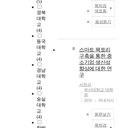
(5)
에
떻
있
경
여
목차검
실
게
다
S
의
스
색조회
경북
제
(
.
t
확
마
대학
사
h
우
a
산
트
음성듣기
례
교
o
리
r
이
한
중
(4)
w
나
t
스
관
심
)
라
i
마
찰
동국
으
준
정
n
트
능
로
대학
비
부
g
팩
8
스마트 팩토리
력
발
교
하
기
w
토
구축을 통한 중
과
표
(4)
여
관
i
리
제
소기업 생산성
된
활
또
t
도
어
향상에 대한 연
한
경남
용
한
h
입
능
구
국
대학
해
스
I
및
력
인
야
마
n
교
구
을
서창성
터
하
트
d
(4)
축
갖
부산대학교 대학
넷
는
팩
u
에
원
춰
진
숭실
지
토
s
관
2016
국내석사
생
흥
에
리
t
대학
한
산
원
대
지
r
교
관
성
원문보기
의
한
원
y
(4)
심
향
스
이
사
4
으
상
목차검
마
T
해
업
.
한밭
로