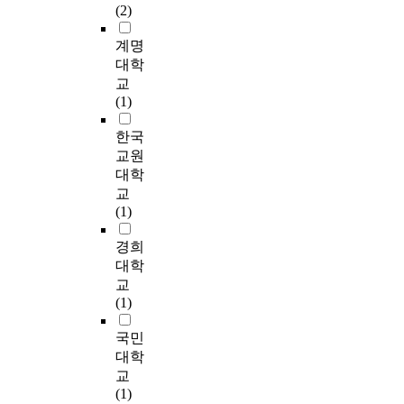
픽
수
u
a
이
업
n
차
(2)
1
2
있
r
n
다
위
,
산
0
D
으
i
c
.
주
a
업
계명
인
/
며
n
e
의
r
을
대학
이
3
,
g
a
이
중
e
연
교
상
D
이
i
n
러
소
e
결
(1)
중
를
미
n
d
한
제
s
하
소
정
I
d
e
전
조
s
는
한국
기
합
S
u
f
략
기
e
핵
교원
업
하
O
s
f
적
업
n
심
대학
약
여
/
t
e
인
에
t
기
교
3
기
I
r
c
고
서
i
술
(1)
0
존
E
i
t
민
는
a
이
%
의
C
e
s
의
공
l
획
경희
에
일
2
s
t
부
장
t
기
대학
해
상
7
a
h
재
자
o
적
당
교
환
0
r
r
는
동
s
으
하
(1)
경
0
e
o
정
화
t
로
는
에
1
p
u
보
를
r
발
국민
1
존
인
e
g
통
도
e
전
9
대학
재
증
r
h
신
입
n
하
,
교
하
을
f
m
기
하
g
면
7
(1)
는
받
e
e
술
기
t
서