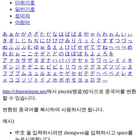
단위기호
일반기호
로마자
아랍어
あ
ぁ
か
が
さ
ざ
た
だ
な
は
ば
ぱ
ま
や
ゃ
ら
わ
ゎ
ん
い
ぃ
き
ぎ
し
じ
ち
ぢ
に
ひ
び
ぴ
み
り
う
ぅ
く
ぐ
す
ず
つ
づ
っ
ぬ
ふ
ぶ
ぷ
む
ゆ
ゅ
る
え
ぇ
け
げ
せ
ぜ
て
で
ね
へ
べ
ぺ
め
れ
お
ぉ
こ
ご
そ
ぞ
と
ど
の
ほ
ぼ
ぽ
も
よ
ょ
ろ
を
ア
ァ
カ
サ
ザ
タ
ダ
ナ
ハ
バ
パ
マ
ヤ
ャ
ラ
ワ
ヮ
ン
イ
ィ
キ
ギ
シ
ジ
チ
ヂ
ニ
ヒ
ビ
ピ
ミ
リ
ウ
ゥ
ク
グ
ス
ズ
ツ
ヅ
ッ
ヌ
フ
ブ
プ
ム
ユ
ュ
ル
エ
ェ
ケ
ゲ
セ
ゼ
テ
デ
ヘ
ベ
ペ
メ
レ
オ
ォ
コ
ゴ
ソ
ゾ
ト
ド
ノ
ホ
ボ
ポ
モ
ヨ
ョ
ロ
ヲ
―
http://chineseinput.net/
에서 pinyin(병음)방식으로 중국어를 변환
할 수 있습니다.
변환된 중국어를 복사하여 사용하시면 됩니다.
예시)
中文 을 입력하시려면
zhongwen
을 입력하시고 space를
누르시면됩니다.