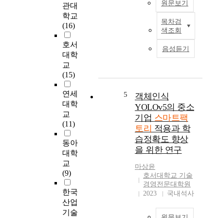
원문보기
관대
라
향
학교
제
으
목차검
최
(16)
조
로
색조회
근
업
정
제
호서
의
부
음성듣기
조
대학
제
주
업
조
교
도
분
방
(15)
의
야
식
스
의
연세
의
5
객체인식
마
생
패
대학
YOLOv5의 중소
트
산
러
교
팩
기업
스마트팩
기
다
(11)
토
토리
적용과 학
업
임
리
습정확도 향상
들
전
동아
보
을 위한 연구
은
환
대학
급
스
을
교
⋅
마상윤
마
가
(9)
확
호서대학교 기술
트
속
산
경영전문대학원
팩
화
한국
2023
국내석사
노
토
하
산업
력
리
고
기술
이
원문보기