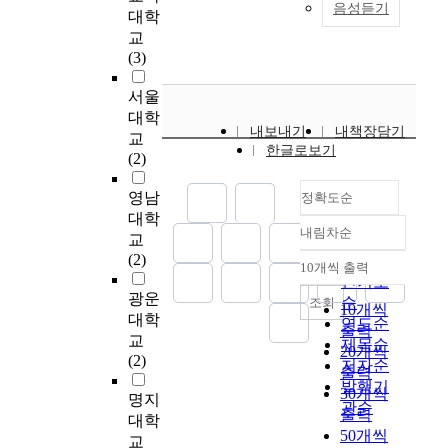
떻
준
t
는
음성듣기
이
대학
업
추
a
c
게
은
o
작
다
교
혁
가
t
t
정
기
r
업
.
(3)
명
하
i
e
보
초
i
환
2
핵
는
o
f
통
수
e
경
0
서울
심
방
n
f
신
준
s
을
1
대학
요
식
a
e
기
이
,
개
4
내보내기
내책장담기
교
소
으
n
c
술
대
a
선
년
한글로보기
(2)
기
로
d
t
및
부
k
하
도
술
수
c
o
디
분
e
여
부
영남
정확도순
의
행
o
f
지
이
y
더
터
대학
하
되
m
s
털
며
k
효
제
내림차순
나
교
정확도
었
m
m
기
고
e
율
조
인
(2)
순
기
u
a
술
도
y
적
10개씩 출력
업
내림차순
A
때
n
r
인기도
을
화
w
인
혁
광운
R
문
i
t
순
활
수
o
조회
작
10개씩
신
은
대학
에
c
f
용
준
r
연도순
업
출력
3
V
교
추
a
a
하
의
d
제목순
환
.
20개씩
R
(2)
후
t
c
여
구
o
경
저자순
0
출력
의
스
i
t
경
축
f
구
발행기
전
30개씩
한
명지
마
o
o
쟁
에
t
축
관순
략
출력
분
대학
트
n
r
우
는
h
하
의
50개씩
야
팩
s
y
교
위
기
e
려