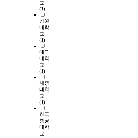
A
교
를
g
a
또
저
f
높
기
R
(1)
통
h
t
한
조
c
아
업
기
해
t
i
진
한
o
졌
의
술
강원
제
h
n
화
상
m
기
정
은
대학
시
e
g
한
황
p
때
보
원
된
F
p
교
정
이
a
문
화
격
지
i
e
(1)
보
다
n
이
일
의
표
r
r
통
.
i
다
환
료
대구
개
s
f
신
이
e
.
으
진
선
t
o
대학
기
러
s
따
로
단
안
,
r
교
술
한
.
라
추
,
을
S
m
(1)
및
문
I
서
진
방
통
e
a
디
제
n
스
되
송
해
c
n
세종
지
를
p
마
어
,
이
o
c
대학
털
해
a
트
온
건
미
n
e
기
결
r
교
팩
M
축
구
d
a
술
하
t
(1)
토
E
설
축
a
n
이
기
i
리
S
계
되
n
d
한국
제
위
c
를
,
,
어
d
w
조
해
u
항공
도
E
관
있
T
o
기
서
l
대학
입
R
광
는
h
r
업
는
a
한
교
P
산
스
i
k