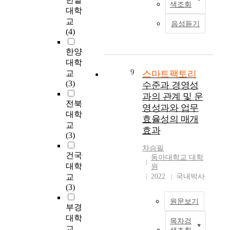
,
색조회
트
h
가
을
0
대학
나
비
공
e
부
진
,
타
교
용
음성듣기
장
F
족
행
a
나
(4)
절
중
o
한
하
m
고
감
요
u
실
며
a
한양
있
,
정
r
정
중
n
다
대학
맞
보
t
이
소
u
9
.
교
스마트팩토리
춤
유
h
다
기
f
즉
(3)
수준과 경영성
형
출
I
.
업
a
,
과의 관계 및 운
고
방
n
즉
의
c
빅
전북
객
영성과와 업무
지
d
,
스
t
데
대학
서
효율성의 매개
가
u
단
마
u
이
교
비
효과
이
s
순
트
r
터
(3)
스
드
t
히
팩
i
,
등
차승필
와
r
정
토
n
A
건국
새
동아대학교 대학
국
i
보
리
g
I
대학
원
로
제
a
통
구
p
,
교
2022
국내박사
운
표
l
신
축
o
로
(3)
가
준
R
기
에
w
보
치
원문보기
규
e
술
힘
e
틱
부경
를
격
v
과
쓰
r
스
대학
창
목차검
인
o
T
디
고
h
,
교
출