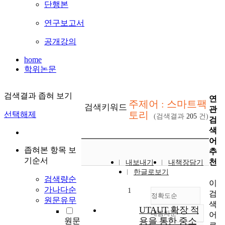
단행본
연구보고서
공개강의
home
학위논문
검색결과 좁혀 보기
연
주제어 : 스마트팩
검색키워드
관
토리
선택해제
(검색결과
205
건)
검
색
어
좁혀본 항목 보
추
기순서
천
내보내기
내책장담기
한글로보기
검색량순
이
가나다순
1
검
정확도순
원문유무
색
UTAUT 확장 적
내림차순
어
정확도
용을 통한 중소
원문