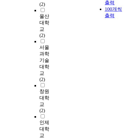
일
출력
로
토
t
l
(2)
를
술
4
는
환
100개씩
실
리
e
e
창
적
t
노
으
출력
제
울산
의
c
v
출
,
h
력
로
일
I
h
e
대학
할
비
I
이
추
상
S
n
l
교
것
용
n
잇
진
환
O
o
o
(2)
인
적
d
따
해
경
/
l
n
지
한
u
르
온
에
I
o
b
서울
에
계
s
고
중
가
E
g
u
과학
대
로
t
있
소
상
C
y
s
한
어
r
기술
다
제
사
2
)
i
전
려
i
대학
.
조
물
7
a
n
략
움
a
5
교
기
이
0
n
e
적
을
l
G
(2)
업
나
0
d
s
인
겪
R
인
의
텍
1
m
s
고
고
e
창원
터
스
스
인
a
p
민
있
v
넷
대학
마
트
증
n
e
이
다
o
,
교
트
문
시
u
r
부
.
l
모
(2)
팩
자
도
f
f
재
특
u
바
토
,
움
a
o
한
히
t
일
인제
리
그
이
c
r
상
수
i
등
대학
화
래
될
t
m
태
공
o
4
교
는