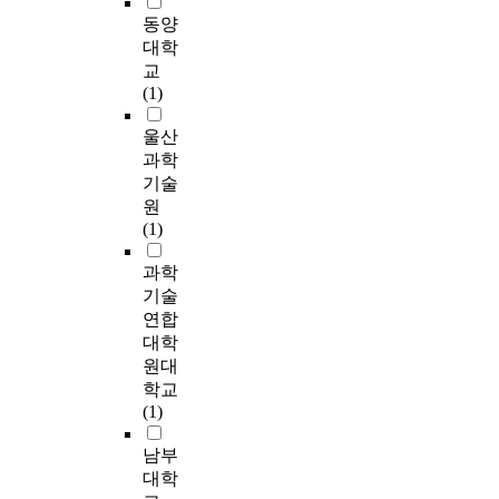
로
분
팩
s
u
어
여
t
밖
동양
써
야
토
.
g
떻
가
o
에
대학
스
에
리
I
g
게
는
r
없
마
교
적
의
n
e
더
것
,
다
트
(1)
용
정
t
s
높
이
t
.
화
되
보
h
t
은
필
h
울산
수
고
보
e
i
성
요
e
따
준
과학
있
호
F
o
과
하
t
라
은
기술
으
관
o
n
를
다
r
서
기
원
며
리
u
s
올
.
a
중
초
(1)
,
체
r
o
리
n
소
단
기
계
t
f
게
인
s
기
계
과학
계
를
h
t
해
공
i
업
에
기술
장
수
I
h
주
지
t
의
머
연합
치
립
n
e
는
능
i
경
무
대학
·
하
d
s
지
분
o
쟁
르
원대
설
는
u
t
에
야
n
력
고
학교
비
것
s
u
대
는
t
을
있
(1)
유
을
t
d
한
스
o
확
다
지
목
r
y
구
마
a
보
.
남부
보
적
i
a
조
트
s
하
진
대학
수
으
a
r
적
팩
m
기
정