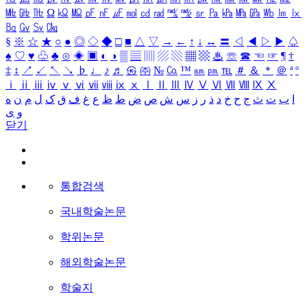
㎒
㎓
㎔
Ω
㏀
㏁
㎊
㎋
㎌
㏖
㏅
㎭
㎮
㎯
㏛
㎩
㎪
㎫
㎬
㏝
㏐
㏓
㏃
㏉
㏜
㏆
§
※
☆
★
○
●
◎
◇
◆
□
■
△
▽
→
←
↑
↓
↔
〓
◁
◀
▷
▶
♤
♠
♡
♥
♧
♣
⊙
◈
▣
◐
◑
▒
▤
▥
▨
▧
▦
▩
♨
☏
☎
☜
☞
¶
†
‡
↕
↗
↙
↖
↘
♭
♩
♪
♬
㉿
㈜
№
㏇
™
㏂
㏘
℡
＃
＆
＊
＠
ª
º
ⅰ
ⅱ
ⅲ
ⅳ
ⅴ
ⅵ
ⅶ
ⅷ
ⅸ
ⅹ
Ⅰ
Ⅱ
Ⅲ
Ⅳ
Ⅴ
Ⅵ
Ⅶ
Ⅷ
Ⅸ
Ⅹ
ا
ب
ت
ث
ج
ح
خ
د
ذ
ر
ز
س
ش
ص
ض
ط
ظ
ع
غ
ف
ق
ک
ل
م
ن
ه
و
ی
닫기
통합검색
국내학술논문
학위논문
해외학술논문
학술지