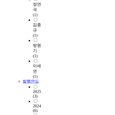
정연
국
(1)
김종
규
(1)
방원
기
(1)
이세
연
(1)
발행연도
2025
(3)
2024
(6)