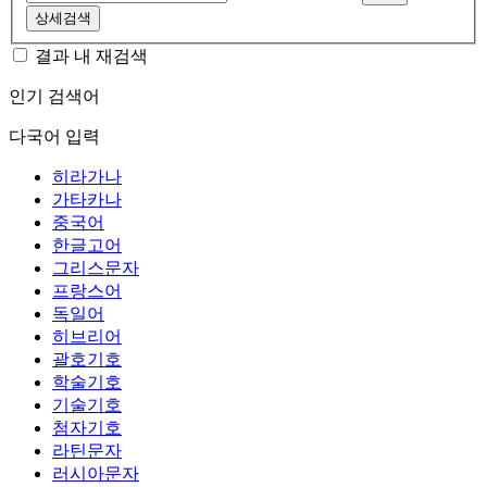
상세검색
결과 내 재검색
인기 검색어
다국어 입력
히라가나
가타카나
중국어
한글고어
그리스문자
프랑스어
독일어
히브리어
괄호기호
학술기호
기술기호
첨자기호
라틴문자
러시아문자