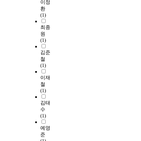
이정
환
(1)
최종
원
(1)
김준
철
(1)
이재
철
(1)
김태
수
(1)
예영
준
(1)