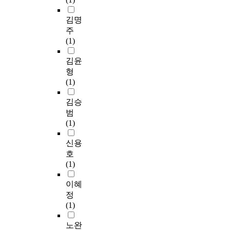
김명
주
(1)
김윤
형
(1)
김승
범
(1)
신용
호
(1)
이혜
정
(1)
노완