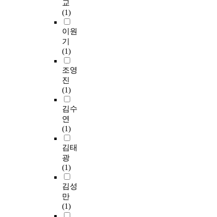
교
(1)
이원
기
(1)
조영
진
(1)
김수
연
(1)
김태
광
(1)
김성
만
(1)