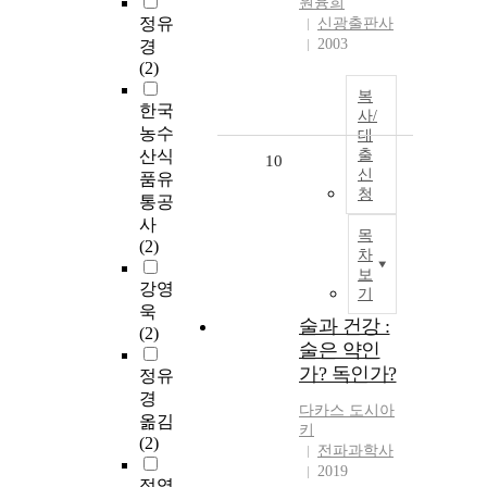
원융희
정유
신광출판사
2003
경
(2)
복
한국
사/
농수
대
산식
출
10
신
품유
청
통공
사
목
(2)
차
보
강영
기
욱
술과 건강 :
(2)
술은 약인
가? 독인가?
정유
경
다카스 도시아
옮김
키
(2)
전파과학사
2019
정영