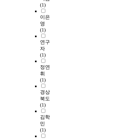
(1)
이은
영
(1)
연구
자
(1)
정연
휘
(1)
경상
북도
(1)
김학
민
(1)