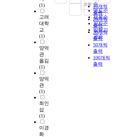
순
조회
(1)
10개씩
연도순
출력
고려
제목순
20개씩
대학
저자순
출력
교
발행기
30개씩
(1)
관순
출력
50개씩
양억
출력
관
100개씩
옮김
출력
(1)
양억
관
(1)
최인
섭
(1)
이경
화