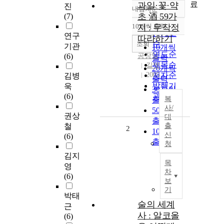
료
과일·꽃·약
진
내림차순
정확도
초 酒 59가
(7)
순
10개씩 출력
지 : 무작정
내림차순
인기도
연구
따라하기
순
조회
기관
10개씩
연도순
(6)
공장일
출력
제목순
길벗
20개씩
2005
저자순
김병
출력
발행기
욱
30개씩
(6)
관순
복
출력
사/
50개씩
권상
대
출력
철
출
2
100개씩
신
(6)
출력
청
김지
목
영
차
(6)
보
기
박태
술의 세계
근
사 : 알코올
(6)