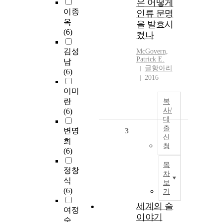
은 어떻게
이종
인류 문명
옥
을 발효시
(6)
켰나
김성
McGovern,
Patrick E.
남
글항아리
(6)
2016
이미
란
복
사/
(6)
대
출
변명
3
신
희
청
(6)
목
정창
차
식
보
(6)
기
세계의 술
여정
이야기
숙