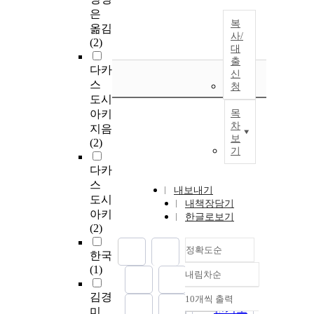
은
복
옮김
사/
(2)
대
출
다카
신
스
청
도시
아키
목
차
지음
보
(2)
기
다카
스
내보내기
도시
내책장담기
아키
한글로보기
(2)
정확도순
한국
(1)
내림차순
정확도
순
김경
10개씩 출력
내림차순
인기도
미