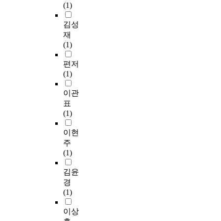
(1)
김성
재
(1)
편저
(1)
이관
표
(1)
이현
주
(1)
김윤
경
(1)
이상