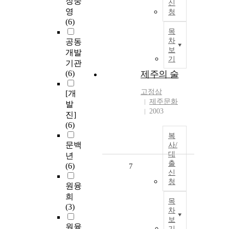
장중
신
영
청
(6)
목
차
공동
보
개발
기
기관
(6)
제주의 술
고정삼
[개
제주문화
발
2003
진]
(6)
복
문백
사/
대
년
출
(6)
7
신
청
원융
희
목
(3)
차
보
원융
기