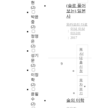
현
(술로 풀어
(2)
보는) 일본
사
박윤
중
와카모리 다로
(2)
이상 이상
미디어
정영
2017
은
(2)
복
사/
성기
대
문
출
9
(2)
신
청
이정
학
목
(2)
차
보
기
윤필
수
술의 미학
(2)