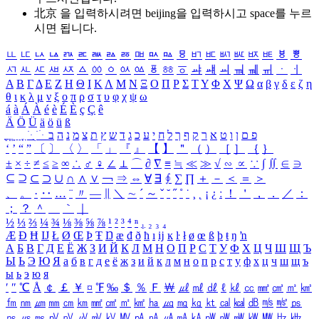
北京 을 입력하시려면
beijing
을 입력하시고 space를 누르
시면 됩니다.
ㅥ
ㅦ
ㅧ
ㅨ
ㅩ
ㅪ
ㅫ
ㅬ
ㅭ
ㅮ
ㅯ
ㅰ
ㅱ
ㅲ
ㅳ
ㅴ
ㅵ
ㅶ
ㅷ
ㅸ
ㅹ
ㅺ
ㅻ
ㅼ
ㅽ
ㅾ
ㅿ
ㆀ
ㆁ
ㆂ
ㆃ
ㆄ
ㆅ
ㆆ
ㆇ
ㆈ
ㆉ
ㆊ
ㆋ
ㆌ
ㆍ
ㆎ
Α
Β
Γ
Δ
Ε
Ζ
Η
Θ
Ι
Κ
Λ
Μ
Ν
Ξ
Ο
Π
Ρ
Σ
Τ
Υ
Φ
Χ
Ψ
Ω
α
β
γ
δ
ε
ζ
η
θ
ι
κ
λ
μ
ν
ξ
ο
π
ρ
σ
τ
υ
φ
χ
ψ
ω
á
à
Á
À
é
è
É
È
ç
Ç
ê
Ä
Ö
Ü
ä
ö
ü
ß
ְ
ֳ
ֲ
ֱ
ָ
ַ
ֵ
ֶ
ִ
ֹ
ּ
ֻ
ׂ
ׁ
ּ
ב
ה
נ
מ
צ
ת
ץ
ש
ד
ג
כ
ע
י
ח
ל
ך
ף
ק
ר
א
ט
ו
ן
ם
פ
‘
’
“
”
〔
〕
〈
〉
「
」
『
』
【
】
＂
（
）
［
］
｛
｝
±
×
÷
≠
≤
≥
∞
∴
♂
♀
∠
⊥
⌒
∂
∇
≡
≒
≪
≫
√
∽
∝
∵
∫
∬
∈
∋
⊆
⊇
⊂
⊃
∪
∩
∧
∨
￢
⇒
⇔
∀
∃
∮
∑
∏
＋
－
＜
＝
＞
、
。
·
‥
…
¨
〃
―
∥
＼
∼
´
～
ˇ
˘
˝
˚
˙
¸
˛
¡
¿
ː
！
＇
，
．
／
：
；
？
＾
＿
｀
｜
½
⅓
⅔
¼
¾
⅛
⅜
⅝
⅞
¹
²
³
⁴
ⁿ
₁
₂
₃
₄
Æ
Ð
Ħ
Ĳ
Ł
Ø
Œ
Þ
Ŧ
Ŋ
æ
đ
ð
ħ
ı
ĳ
ĸ
ŀ
ł
ø
œ
ß
þ
ŧ
ŋ
ŉ
А
Б
В
Г
Д
Е
Ё
Ж
З
И
Й
К
Л
М
Н
О
П
Р
С
Т
У
Ф
Х
Ц
Ч
Ш
Щ
Ъ
Ы
Ь
Э
Ю
Я
а
б
в
г
д
е
ё
ж
з
и
й
к
л
м
н
о
п
р
с
т
у
ф
х
ц
ч
ш
щ
ъ
ы
ь
э
ю
я
′
″
℃
Å
￠
￡
￥
¤
℉
‰
＄
％
Ｆ
￦
㎕
㎖
㎗
ℓ
㎘
㏄
㎣
㎤
㎥
㎦
㎙
㎚
㎛
㎜
㎝
㎞
㎟
㎠
㎡
㎢
㏊
㎍
㎎
㎏
㏏
㎈
㎉
㏈
㎧
㎨
㎰
㎱
㎲
㎳
㎴
㎵
㎶
㎷
㎸
㎹
㎀
㎁
㎂
㎃
㎄
㎺
㎻
㎽
㎾
㎿
㎐
㎑