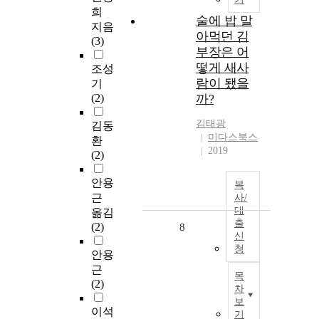
희
술에 밥 말
지음
아먹던 김
(3)
부장은 어
떻게 새사
조성
람이 됐을
기
(2)
까?
김태광
김동
미다스북스
환
2019
(2)
안용
복
근
사/
대
옮김
출
(2)
8
신
청
안용
근
목
(2)
차
보
이석
기