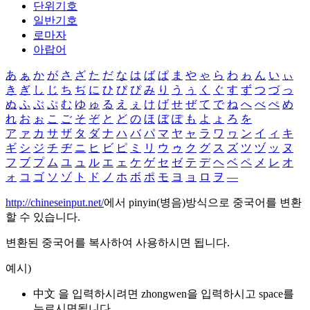
단위기호
일반기호
로마자
아랍어
あ
ぁ
か
が
さ
ざ
た
だ
な
は
ば
ぱ
ま
や
ゃ
ら
わ
ゎ
ん
い
ぃ
き
ぎ
し
じ
ち
ぢ
に
ひ
び
ぴ
み
り
う
ぅ
く
ぐ
す
ず
つ
づ
っ
ぬ
ふ
ぶ
ぷ
む
ゆ
ゅ
る
え
ぇ
け
げ
せ
ぜ
て
で
ね
へ
べ
ぺ
め
れ
お
ぉ
こ
ご
そ
ぞ
と
ど
の
ほ
ぼ
ぽ
も
よ
ょ
ろ
を
ア
ァ
カ
サ
ザ
タ
ダ
ナ
ハ
バ
パ
マ
ヤ
ャ
ラ
ワ
ヮ
ン
イ
ィ
キ
ギ
シ
ジ
チ
ヂ
ニ
ヒ
ビ
ピ
ミ
リ
ウ
ゥ
ク
グ
ス
ズ
ツ
ヅ
ッ
ヌ
フ
ブ
プ
ム
ユ
ュ
ル
エ
ェ
ケ
ゲ
セ
ゼ
テ
デ
ヘ
ベ
ペ
メ
レ
オ
ォ
コ
ゴ
ソ
ゾ
ト
ド
ノ
ホ
ボ
ポ
モ
ヨ
ョ
ロ
ヲ
―
http://chineseinput.net/
에서 pinyin(병음)방식으로 중국어를 변환
할 수 있습니다.
변환된 중국어를 복사하여 사용하시면 됩니다.
예시)
中文 을 입력하시려면
zhongwen
을 입력하시고 space를
누르시면됩니다.