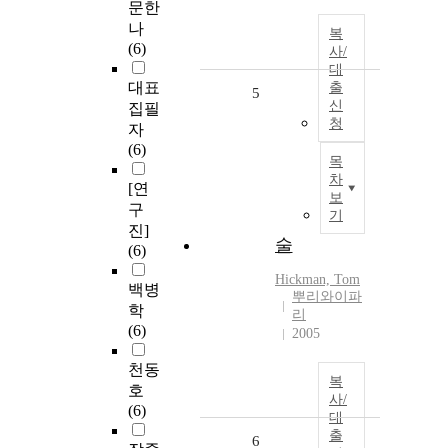
문한
나
복
(6)
사/
대
대표
출
5
신
집필
청
자
(6)
목
차
[연
보
구
기
진]
술
(6)
Hickman, Tom
백병
뿌리와이파
학
리
(6)
2005
천동
복
호
사/
(6)
대
출
6