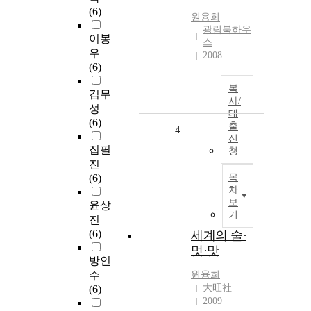
(6)
원융희
광림북하우
이봉
스
우
2008
(6)
복
김무
사/
성
대
(6)
출
4
신
집필
청
진
(6)
목
차
보
윤상
기
진
(6)
세계의 술·
멋·맛
방인
수
원융희
大旺社
(6)
2009