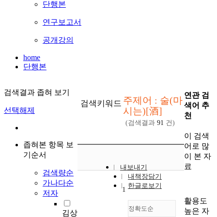
단행본
연구보고서
공개강의
home
단행본
검색결과 좁혀 보기
연관 검
주제어 : 술(마
검색키워드
색어 추
시는)[酒]
선택해제
천
(검색결과
91
건)
이 검색
좁혀본 항목 보
어로 많
기순서
이 본 자
료
내보내기
검색량순
내책장담기
가나다순
한글로보기
1
저자
활용도
정확도순
높은 자
김상