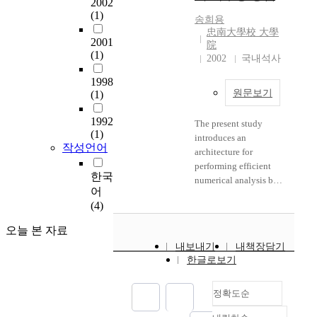
2002
(1)
송희용
忠南大學校 大學
2001
院
(1)
2002
국내석사
1998
원문보기
(1)
1992
The present study
(1)
introduces an
작성언어
architecture for
performing efficient
한국
numerical analysis by
어
using the Internet and
(4)
several reconstructing
methods of existing
오늘 본 자료
numerical analysis
내보내기
내책장담기
codes in order to apply
한글로보기
to it. The Internet gives
software developers
good environment for
정확도순
development and