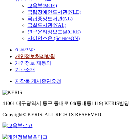
교육부(MOE)
been applied to the
국립장애인도서관(NLD)
development of
국립중앙도서관(NL)
Internet applications
for a long time. In
국회도서관(NAL)
addition, the Java web
연구윤리정보포털(CRE)
services with XML was
사이언스온 (ScienceON)
introduced, which
이용약관
makes possible the
cooperation of
개인정보처리방침
components. Although
개인정보 재동의
the concept has been
기관소개
suggested and
저작물 게시중단요청
developed for business
applications, it can be
also used for
engineering softwares.
41061 대구광역시 동구 동내로 64(동내동1119) KERIS빌딩
Therefore, this study
will be a preparation
Copyright© KERIS. ALL RIGHTS RESERVED
for numerical analysis
to participate in web
services for
engineering.