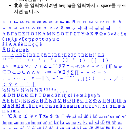
北京 을 입력하시려면
beijing
을 입력하시고 space를 누르
시면 됩니다.
ㅥ
ㅦ
ㅧ
ㅨ
ㅩ
ㅪ
ㅫ
ㅬ
ㅭ
ㅮ
ㅯ
ㅰ
ㅱ
ㅲ
ㅳ
ㅴ
ㅵ
ㅶ
ㅷ
ㅸ
ㅹ
ㅺ
ㅻ
ㅼ
ㅽ
ㅾ
ㅿ
ㆀ
ㆁ
ㆂ
ㆃ
ㆄ
ㆅ
ㆆ
ㆇ
ㆈ
ㆉ
ㆊ
ㆋ
ㆌ
ㆍ
ㆎ
Α
Β
Γ
Δ
Ε
Ζ
Η
Θ
Ι
Κ
Λ
Μ
Ν
Ξ
Ο
Π
Ρ
Σ
Τ
Υ
Φ
Χ
Ψ
Ω
α
β
γ
δ
ε
ζ
η
θ
ι
κ
λ
μ
ν
ξ
ο
π
ρ
σ
τ
υ
φ
χ
ψ
ω
á
à
Á
À
é
è
É
È
ç
Ç
ê
Ä
Ö
Ü
ä
ö
ü
ß
ְ
ֳ
ֲ
ֱ
ָ
ַ
ֵ
ֶ
ִ
ֹ
ּ
ֻ
ׂ
ׁ
ּ
ב
ה
נ
מ
צ
ת
ץ
ש
ד
ג
כ
ע
י
ח
ל
ך
ף
ק
ר
א
ט
ו
ן
ם
פ
‘
’
“
”
〔
〕
〈
〉
「
」
『
』
【
】
＂
（
）
［
］
｛
｝
±
×
÷
≠
≤
≥
∞
∴
♂
♀
∠
⊥
⌒
∂
∇
≡
≒
≪
≫
√
∽
∝
∵
∫
∬
∈
∋
⊆
⊇
⊂
⊃
∪
∩
∧
∨
￢
⇒
⇔
∀
∃
∮
∑
∏
＋
－
＜
＝
＞
、
。
·
‥
…
¨
〃
―
∥
＼
∼
´
～
ˇ
˘
˝
˚
˙
¸
˛
¡
¿
ː
！
＇
，
．
／
：
；
？
＾
＿
｀
｜
½
⅓
⅔
¼
¾
⅛
⅜
⅝
⅞
¹
²
³
⁴
ⁿ
₁
₂
₃
₄
Æ
Ð
Ħ
Ĳ
Ł
Ø
Œ
Þ
Ŧ
Ŋ
æ
đ
ð
ħ
ı
ĳ
ĸ
ŀ
ł
ø
œ
ß
þ
ŧ
ŋ
ŉ
А
Б
В
Г
Д
Е
Ё
Ж
З
И
Й
К
Л
М
Н
О
П
Р
С
Т
У
Ф
Х
Ц
Ч
Ш
Щ
Ъ
Ы
Ь
Э
Ю
Я
а
б
в
г
д
е
ё
ж
з
и
й
к
л
м
н
о
п
р
с
т
у
ф
х
ц
ч
ш
щ
ъ
ы
ь
э
ю
я
′
″
℃
Å
￠
￡
￥
¤
℉
‰
＄
％
Ｆ
￦
㎕
㎖
㎗
ℓ
㎘
㏄
㎣
㎤
㎥
㎦
㎙
㎚
㎛
㎜
㎝
㎞
㎟
㎠
㎡
㎢
㏊
㎍
㎎
㎏
㏏
㎈
㎉
㏈
㎧
㎨
㎰
㎱
㎲
㎳
㎴
㎵
㎶
㎷
㎸
㎹
㎀
㎁
㎂
㎃
㎄
㎺
㎻
㎽
㎾
㎿
㎐
㎑