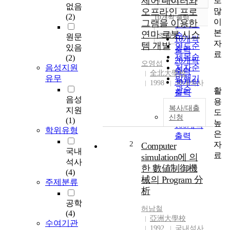
제어 데이터와
로
정확도
없음
많
오프라인 프로
순
(2)
10개씩 출력
내림차순
이
그램을 이용한
인기도
본
연마 로봇 시스
순
조회
원문
10개씩
자
템 개발
연도순
있음
출력
료
제목순
(2)
20개씩
오영섭
음성지원
저자순
출력
全北大學校
유무
발행기
30개씩
1998
국내석사
관순
활
출력
음성
용
50개씩
복사/대출
지원
도
출력
신청
(1)
높
100개씩
학위유형
은
출력
2
자
Computer
국내
료
simulation에 의
석사
한 數値制御機
(4)
械의 Program 分
주제분류
析
공학
허남철
(4)
亞洲大學校
수여기관
1992
국내석사