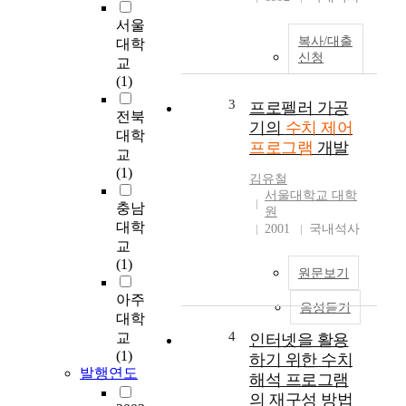
서울
복사/대출
대학
신청
교
(1)
3
프로펠러 가공
전북
기의
수치 제어
대학
프로그램
개발
교
(1)
김유철
서울대학교 대학
충남
원
대학
2001
국내석사
교
(1)
원문보기
아주
음성듣기
대학
4
교
인터넷을 활용
(1)
하기 위한 수치
발행연도
해석 프로그램
의 재구성 방법