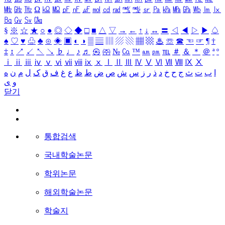
㎒
㎓
㎔
Ω
㏀
㏁
㎊
㎋
㎌
㏖
㏅
㎭
㎮
㎯
㏛
㎩
㎪
㎫
㎬
㏝
㏐
㏓
㏃
㏉
㏜
㏆
§
※
☆
★
○
●
◎
◇
◆
□
■
△
▽
→
←
↑
↓
↔
〓
◁
◀
▷
▶
♤
♠
♡
♥
♧
♣
⊙
◈
▣
◐
◑
▒
▤
▥
▨
▧
▦
▩
♨
☏
☎
☜
☞
¶
†
‡
↕
↗
↙
↖
↘
♭
♩
♪
♬
㉿
㈜
№
㏇
™
㏂
㏘
℡
＃
＆
＊
＠
ª
º
ⅰ
ⅱ
ⅲ
ⅳ
ⅴ
ⅵ
ⅶ
ⅷ
ⅸ
ⅹ
Ⅰ
Ⅱ
Ⅲ
Ⅳ
Ⅴ
Ⅵ
Ⅶ
Ⅷ
Ⅸ
Ⅹ
ا
ب
ت
ث
ج
ح
خ
د
ذ
ر
ز
س
ش
ص
ض
ط
ظ
ع
غ
ف
ق
ک
ل
م
ن
ه
و
ی
닫기
통합검색
국내학술논문
학위논문
해외학술논문
학술지