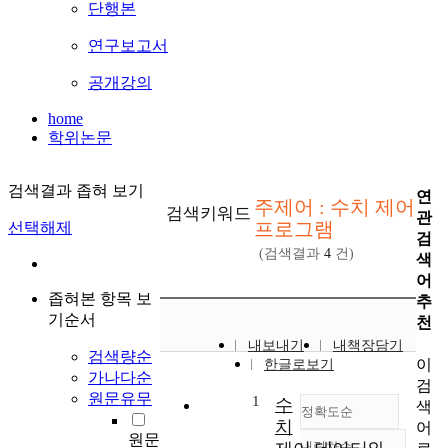
단행본
연구보고서
공개강의
home
학위논문
검색결과 좁혀 보기
연
주제어 : 수치 제어
검색키워드
관
프로그램
선택해제
검
(검색결과
4
건)
색
어
좁혀본 항목 보
추
기순서
천
내보내기
내책장담기
검색량순
이
한글로보기
가나다순
검
원문유무
1
수
색
정확도순
치
어
원문
내림차순