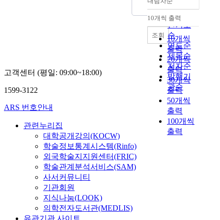
내림차순
release. Even now the
정확도
Internet is evolving
순
10개씩 출력
내림차순
into the environment
인기도
for cooperation of
순
조회
10개씩
various Internet
연도순
출력
contents including
제목순
20개씩
applications. Some of
저자순
출력
고객센터 (평일: 09:00~18:00)
suggested methods
발행기
30개씩
were implemented with
관순
1599-3122
출력
an existing numerical
50개씩
analysis program
ARS 번호안내
출력
named SOLA-VOF, a
100개씩
computational fluid
관련누리집
dynamics program to
출력
대학공개강의(KOCW)
solve two-dimensional
학술정보통계시스템(Rinfo)
transient flow
외국학술지지원센터(FRIC)
problems with free
학술관계분석서비스(SAM)
surface. This was
사서커뮤니티
reconstructed with
기관회원
Java technologies and
지식나눔(LOOK)
compared with the
의학전자도서관(MEDLIS)
original one. Java
유관기관 사이트
technologies have