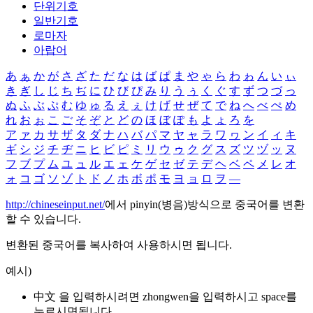
단위기호
일반기호
로마자
아랍어
あ
ぁ
か
が
さ
ざ
た
だ
な
は
ば
ぱ
ま
や
ゃ
ら
わ
ゎ
ん
い
ぃ
き
ぎ
し
じ
ち
ぢ
に
ひ
び
ぴ
み
り
う
ぅ
く
ぐ
す
ず
つ
づ
っ
ぬ
ふ
ぶ
ぷ
む
ゆ
ゅ
る
え
ぇ
け
げ
せ
ぜ
て
で
ね
へ
べ
ぺ
め
れ
お
ぉ
こ
ご
そ
ぞ
と
ど
の
ほ
ぼ
ぽ
も
よ
ょ
ろ
を
ア
ァ
カ
サ
ザ
タ
ダ
ナ
ハ
バ
パ
マ
ヤ
ャ
ラ
ワ
ヮ
ン
イ
ィ
キ
ギ
シ
ジ
チ
ヂ
ニ
ヒ
ビ
ピ
ミ
リ
ウ
ゥ
ク
グ
ス
ズ
ツ
ヅ
ッ
ヌ
フ
ブ
プ
ム
ユ
ュ
ル
エ
ェ
ケ
ゲ
セ
ゼ
テ
デ
ヘ
ベ
ペ
メ
レ
オ
ォ
コ
ゴ
ソ
ゾ
ト
ド
ノ
ホ
ボ
ポ
モ
ヨ
ョ
ロ
ヲ
―
http://chineseinput.net/
에서 pinyin(병음)방식으로 중국어를 변환
할 수 있습니다.
변환된 중국어를 복사하여 사용하시면 됩니다.
예시)
中文 을 입력하시려면
zhongwen
을 입력하시고 space를
누르시면됩니다.