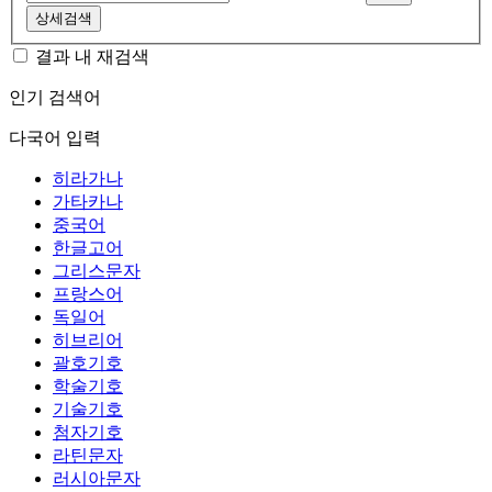
상세검색
결과 내 재검색
인기 검색어
다국어 입력
히라가나
가타카나
중국어
한글고어
그리스문자
프랑스어
독일어
히브리어
괄호기호
학술기호
기술기호
첨자기호
라틴문자
러시아문자