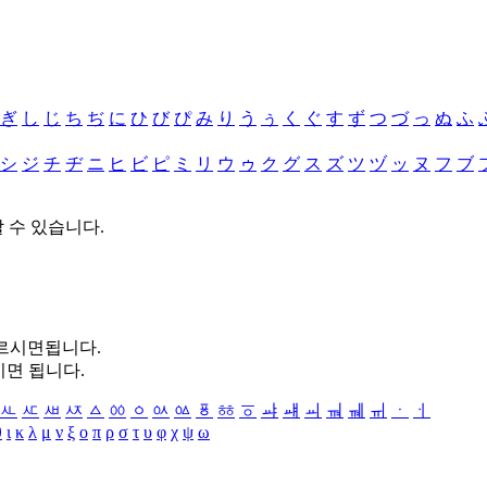
ぎ
し
じ
ち
ぢ
に
ひ
び
ぴ
み
り
う
ぅ
く
ぐ
す
ず
つ
づ
っ
ぬ
ふ
シ
ジ
チ
ヂ
ニ
ヒ
ビ
ピ
ミ
リ
ウ
ゥ
ク
グ
ス
ズ
ツ
ヅ
ッ
ヌ
フ
ブ
할 수 있습니다.
누르시면됩니다.
시면 됩니다.
ㅻ
ㅼ
ㅽ
ㅾ
ㅿ
ㆀ
ㆁ
ㆂ
ㆃ
ㆄ
ㆅ
ㆆ
ㆇ
ㆈ
ㆉ
ㆊ
ㆋ
ㆌ
ㆍ
ㆎ
θ
ι
κ
λ
μ
ν
ξ
ο
π
ρ
σ
τ
υ
φ
χ
ψ
ω