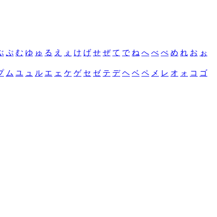
ぶ
ぷ
む
ゆ
ゅ
る
え
ぇ
け
げ
せ
ぜ
て
で
ね
へ
べ
ぺ
め
れ
お
ぉ
プ
ム
ユ
ュ
ル
エ
ェ
ケ
ゲ
セ
ゼ
テ
デ
ヘ
ベ
ペ
メ
レ
オ
ォ
コ
ゴ