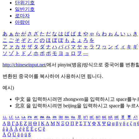
단위기호
일반기호
로마자
아랍어
あ
ぁ
か
が
さ
ざ
た
だ
な
は
ば
ぱ
ま
や
ゃ
ら
わ
ゎ
ん
い
ぃ
き
こ
ご
そ
ぞ
と
ど
の
ほ
ぼ
ぽ
も
よ
ょ
ろ
を
ア
ァ
カ
サ
ザ
タ
ダ
ナ
ハ
バ
パ
マ
ヤ
ャ
ラ
ワ
ヮ
ン
イ
ィ
キ
ギ
ソ
ゾ
ト
ド
ノ
ホ
ボ
ポ
モ
ヨ
ョ
ロ
ヲ
―
http://chineseinput.net/
에서 pinyin(병음)방식으로 중국어를 변환
변환된 중국어를 복사하여 사용하시면 됩니다.
예시)
中文 을 입력하시려면
zhongwen
을 입력하시고 space를
北京 을 입력하시려면
beijing
을 입력하시고 space를 누르
ㅥ
ㅦ
ㅧ
ㅨ
ㅩ
ㅪ
ㅫ
ㅬ
ㅭ
ㅮ
ㅯ
ㅰ
ㅱ
ㅲ
ㅳ
ㅴ
ㅵ
ㅶ
ㅷ
ㅸ
ㅹ
ㅺ
Α
Β
Γ
Δ
Ε
Ζ
Η
Θ
Ι
Κ
Λ
Μ
Ν
Ξ
Ο
Π
Ρ
Σ
Τ
Υ
Φ
Χ
Ψ
Ω
α
β
γ
δ
ε
ζ
η
á
à
Á
À
é
è
É
È
ç
Ç
ê
Ä
Ö
Ü
ä
ö
ü
ß