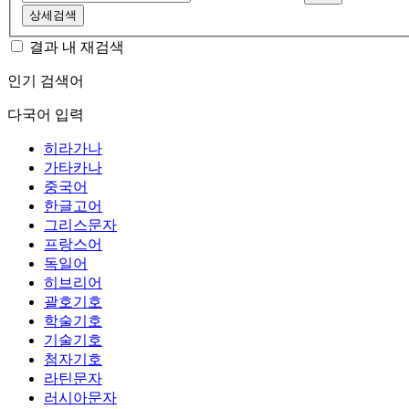
상세검색
결과 내 재검색
인기 검색어
다국어 입력
히라가나
가타카나
중국어
한글고어
그리스문자
프랑스어
독일어
히브리어
괄호기호
학술기호
기술기호
첨자기호
라틴문자
러시아문자