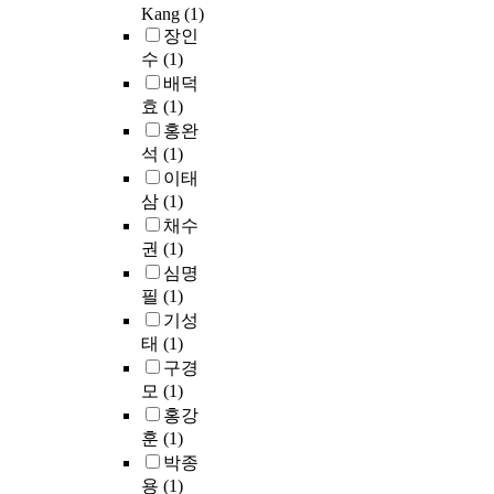
평
o
o
t
지
장
Kang
(1)
n
시
가
u
r
h
공
중
장인
g
뮬
항
r
e
i
급
요
수
(1)
c
레
목
c
d
s
체
한
배덕
a
이
의
e
i
,
계
물
효
(1)
p
터
속
s
f
a
에
의
홍완
a
인
성
w
f
n
서
잠
석
(1)
c
G
별
i
i
e
수
재
i
P
이태
로
s
c
s
력
가
t
S
삼
(1)
위
e
u
t
발
격
y
-
채수
험
l
l
u
전
을
,
X
권
(1)
성
y
t
a
이
실
u
를
심명
향
.
t
r
차
제
s
이
을
H
필
(1)
o
i
지
로
i
용
고
o
p
n
기성
하
측
n
해
려
w
r
e
태
(1)
는
정
g
서
한
e
e
r
비
하
구경
a
대
효
v
d
e
중
고
모
(1)
m
체
용
e
i
s
이
자
홍강
e
수
함
r
c
e
대
한
훈
(1)
t
자
수
t
t
r
략
다
박종
h
원
를
h
w
v
6
.
o
중
용
(1)
도
e