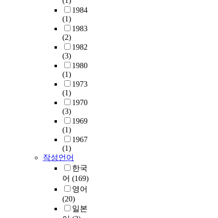
(1)
기
i
l
w
의
봐
e
량
1984
준
o
e
a
관
야
(1)
n
,
의
n
a
t
리
할
1983
u
상
사
s
k
e
와
것
(2)
m
수
결
,
e
r
밀
인
1982
b
도
정
m
d
r
접
가
(3)
e
대
모
a
a
e
히
를
1980
r
체
형
n
t
s
연
고
(1)
o
율
을
y
o
o
관
찰
1973
f
및
개
e
n
u
(1)
되
하
d
대
발
x
c
r
1970
어
는
o
체
하
p
(3)
e
c
있
것
c
수
였
e
1969
d
e
다
이
u
자
(1)
다
r
u
m
.
다
m
원
1967
.
t
r
a
매
.
e
이
(1)
평
s
i
n
년
또
n
용
작성언어
가
a
n
a
반
한
t
율
한국
기
n
g
g
복
,
s
을
어
(169)
준
d
f
e
되
수
,
산
은
s
영어
l
m
는
자
t
출
크
o
(20)
o
e
산
원
h
하
게
m
일본
o
n
사
과
i
였
경
e