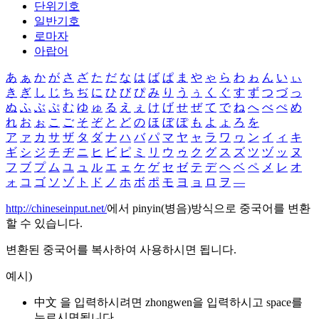
단위기호
일반기호
로마자
아랍어
あ
ぁ
か
が
さ
ざ
た
だ
な
は
ば
ぱ
ま
や
ゃ
ら
わ
ゎ
ん
い
ぃ
き
ぎ
し
じ
ち
ぢ
に
ひ
び
ぴ
み
り
う
ぅ
く
ぐ
す
ず
つ
づ
っ
ぬ
ふ
ぶ
ぷ
む
ゆ
ゅ
る
え
ぇ
け
げ
せ
ぜ
て
で
ね
へ
べ
ぺ
め
れ
お
ぉ
こ
ご
そ
ぞ
と
ど
の
ほ
ぼ
ぽ
も
よ
ょ
ろ
を
ア
ァ
カ
サ
ザ
タ
ダ
ナ
ハ
バ
パ
マ
ヤ
ャ
ラ
ワ
ヮ
ン
イ
ィ
キ
ギ
シ
ジ
チ
ヂ
ニ
ヒ
ビ
ピ
ミ
リ
ウ
ゥ
ク
グ
ス
ズ
ツ
ヅ
ッ
ヌ
フ
ブ
プ
ム
ユ
ュ
ル
エ
ェ
ケ
ゲ
セ
ゼ
テ
デ
ヘ
ベ
ペ
メ
レ
オ
ォ
コ
ゴ
ソ
ゾ
ト
ド
ノ
ホ
ボ
ポ
モ
ヨ
ョ
ロ
ヲ
―
http://chineseinput.net/
에서 pinyin(병음)방식으로 중국어를 변환
할 수 있습니다.
변환된 중국어를 복사하여 사용하시면 됩니다.
예시)
中文 을 입력하시려면
zhongwen
을 입력하시고 space를
누르시면됩니다.