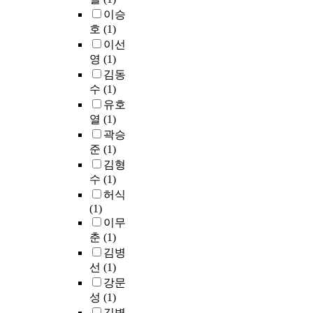
m
시
평
r
t
l
소
u
이승
e
스
가
o
e
c
현
h
호
(1)
s
템
항
u
c
h
상
i
이선
t
,
목
p
h
a
이
a
i
중
영
(1)
으
s
a
n
지
(
c
수
김동
로
h
n
g
속
1
a
처
수
(1)
구
a
g
e
적
9
n
리
유호
성
v
e
s
으
9
d
시
열
(1)
되
e
h
,
로
8
i
스
며
a
곽승
a
s
발
)
n
템
,
l
준
(1)
s
u
생
의
t
과
전
e
l
s
김형
하
W
e
같
문
r
e
t
고
a
수
(1)
r
은
가
t
d
a
있
t
허식
n
시
설
e
t
i
고
e
(1)
a
스
문
d
o
n
,
r
이무
t
템
을
p
f
a
이
I
춘
(1)
i
으
통
e
r
b
로
n
김병
o
로
한
o
e
l
인
p
선
(1)
n
부
사
p
q
e
한
u
a
터
강문
전
l
u
w
식
t
l
운
성
(1)
가
e
e
a
량
-
c
영
김병