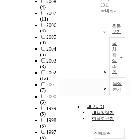
자
K
2008
n
g
협
l
계
2011
(4)
하
o
,
e
력
국내석사
a
절
2007
였
r
a
a
방
t
별
(11)
다
e
n
n
안
i
상
2006
.
a
원문
d
d
을
o
수
(4)
보기
이
w
6
u
제
n
사
2005
를
a
5
r
시
본
a
용
(9)
목
위
s
%
b
하
논
n
특
2004
차
해
c
o
a
는
문
(5)
d
성
검
,
l
f
n
것
의
2003
색
e
분
대
a
t
i
에
목
(8)
조
n
석
안
s
h
z
목
적
회
2002
v
자
간
s
e
a
적
은
(12)
i
료
에
i
l
t
이
산
음성
2001
r
를
동
f
a
i
듣기
있
업
(7)
o
이
일
i
n
o
다
연
2000
n
알
한
e
d
n
(6)
.
관
m
고
내보내기
기
d
i
w
1999
분
e
리
내책장담기
준
a
(5)
s
i
북
석
n
즘
한글로보기
으
s
1998
m
l
한
을
t
에
(5)
로
o
o
l
의
응
,
입
1997
종
n
u
i
정확도순
최
용
o
력
(5)
합
e
n
m
대
한