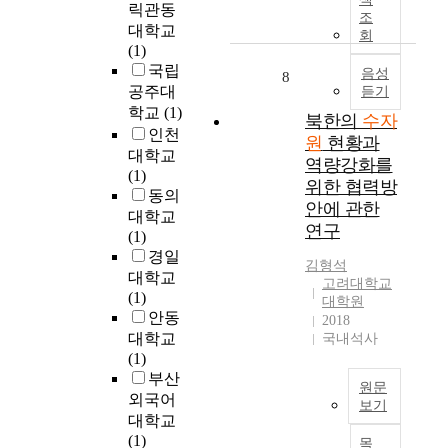
과
n
릭관동
c
조
h
고
정
h
a
대학교
회
i
리
을
a
u
(1)
n
즘
탈
v
s
국립
음성
8
a
을
피
e
e
공주대
듣기
.
검
하
b
a
학교
(1)
북한의
수자
I
증
여
e
b
인천
n
하
원
현황과
사
e
o
대학교
o
였
역량강화를
업
n
u
(1)
r
다
위한 협력방
의
t
t
동의
d
.
안에 관한
필
a
6
대학교
e
이
요
k
연구
8
(1)
r
알
성
e
%
경일
t
고
김형석
과
n
o
대학교
o
리
고려대학교
투
f
f
(1)
r
즘
대학원
자
i
a
안동
e
은
2018
의
r
n
대학교
국내석사
a
C
타
s
n
(1)
l
콘
당
t
u
부산
i
솔
성
a
원문
a
외국어
z
프
보기
을
s
l
e
로
대학교
다
a
p
본
t
그
(1)
목
양
l