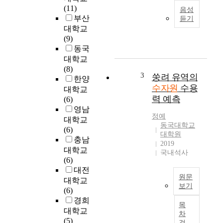
에
T
(11)
음성
여
h
부산
듣기
러
i
대학교
다
s
(9)
른
s
동국
기
t
대학교
준
u
(8)
과
d
3
쑹려 유역의
한양
목
y
수자원
수용
대학교
적
a
력 예측
(6)
들
n
영남
이
a
정예
대학교
존
l
동국대학교
(6)
재
y
대학원
충남
하
s
2019
대학교
국내석사
여
e
(6)
매
s
대전
우
t
원문
대학교
다
h
보기
(6)
양
e
S
경희
한
l
목
o
대학교
요
o
차
n
(5)
소
c
검