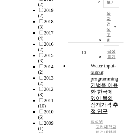
t
량
보기
사
t
t
(2)
여
o
을
업
h
e
T
2019
북
f
분
목
대
i
(2)
d
h
한
s
석
차
안
s
2018
d
e
의
검
o
할
(3)
선
c
u
o
물
색
c
수
2017
정
o
r
n
관
조
i
있
(4)
과
u
i
g
리
회
e
다
2016
투
n
n
o
역
t
.
(2)
자
t
g
i
음성
량
10
y
그
2015
우
r
듣기
t
n
을
,
리
(3)
선
y
h
g
평
Water input-
e
고
2014
순
.
e
c
가
output
(2)
c
강
위
S
f
l
하
2013
programming
o
우
결
i
l
i
고
(2)
n
특
기법을 이용
정
n
o
m
,
2012
o
성
한 한국에
방
c
o
a
역
(8)
m
,
있어 물의
법
e
d
t
량
2011
y
상
잠재가격 추
을
s
s
e
강
(10)
,
수
도
o
정 연구
e
c
화
2010
p
사
출
u
a
h
(6)
를
o
용
장석원
하
t
s
a
2009
위
p
량
고려대학교
고
h
(1)
o
n
한
u
및
행정대학원