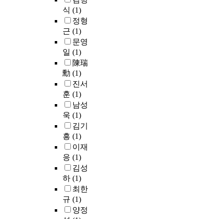
중
a
n
t
부
O
u
된
식
(1)
치
b
t
e
족
u
r
결
정형
를
o
f
r
및
t
r
과
근
(1)
제
u
l
r
연
p
e
를
시
t
문영
o
e
료
u
n
사
함
t
o
s
일
(1)
부
t
t
용
으
h
d
o
족
P
陳瑞
r
하
로
e
s
u
은
r
勳
(1)
e
였
써
i
a
r
또
o
진서
s
다
,
m
n
c
다
g
훈
(1)
e
.
일
p
d
e
시
r
남성
a
이
관
o
d
m
산
a
욱
(1)
r
시
성
r
r
a
림
m
c
스
김기
있
t
o
n
의
m
h
템
흥
(1)
는
a
u
a
황
i
s
들
이재
평
n
g
g
폐
n
i
의
응
(1)
가
c
h
e
화
g
t
분
김성
가
e
t
m
로
기
u
석
이
o
하
(1)
s
e
이
법
a
자
루
f
.
n
최한
어
을
t
료
어
a
I
t
규
(1)
지
2
i
와
지
c
n
i
는
0
양정
o
수
도
q
p
s
악
0