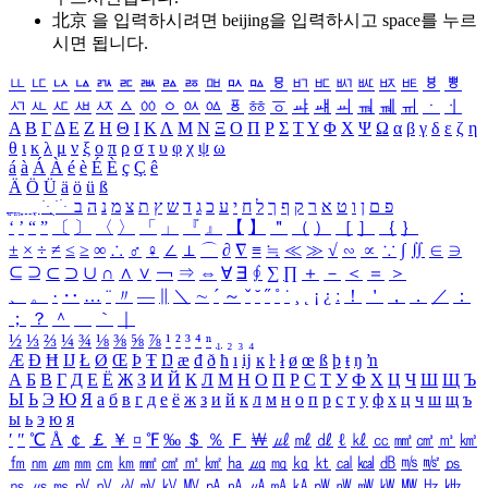
北京 을 입력하시려면
beijing
을 입력하시고 space를 누르
시면 됩니다.
ㅥ
ㅦ
ㅧ
ㅨ
ㅩ
ㅪ
ㅫ
ㅬ
ㅭ
ㅮ
ㅯ
ㅰ
ㅱ
ㅲ
ㅳ
ㅴ
ㅵ
ㅶ
ㅷ
ㅸ
ㅹ
ㅺ
ㅻ
ㅼ
ㅽ
ㅾ
ㅿ
ㆀ
ㆁ
ㆂ
ㆃ
ㆄ
ㆅ
ㆆ
ㆇ
ㆈ
ㆉ
ㆊ
ㆋ
ㆌ
ㆍ
ㆎ
Α
Β
Γ
Δ
Ε
Ζ
Η
Θ
Ι
Κ
Λ
Μ
Ν
Ξ
Ο
Π
Ρ
Σ
Τ
Υ
Φ
Χ
Ψ
Ω
α
β
γ
δ
ε
ζ
η
θ
ι
κ
λ
μ
ν
ξ
ο
π
ρ
σ
τ
υ
φ
χ
ψ
ω
á
à
Á
À
é
è
É
È
ç
Ç
ê
Ä
Ö
Ü
ä
ö
ü
ß
ְ
ֳ
ֲ
ֱ
ָ
ַ
ֵ
ֶ
ִ
ֹ
ּ
ֻ
ׂ
ׁ
ּ
ב
ה
נ
מ
צ
ת
ץ
ש
ד
ג
כ
ע
י
ח
ל
ך
ף
ק
ר
א
ט
ו
ן
ם
פ
‘
’
“
”
〔
〕
〈
〉
「
」
『
』
【
】
＂
（
）
［
］
｛
｝
±
×
÷
≠
≤
≥
∞
∴
♂
♀
∠
⊥
⌒
∂
∇
≡
≒
≪
≫
√
∽
∝
∵
∫
∬
∈
∋
⊆
⊇
⊂
⊃
∪
∩
∧
∨
￢
⇒
⇔
∀
∃
∮
∑
∏
＋
－
＜
＝
＞
、
。
·
‥
…
¨
〃
―
∥
＼
∼
´
～
ˇ
˘
˝
˚
˙
¸
˛
¡
¿
ː
！
＇
，
．
／
：
；
？
＾
＿
｀
｜
½
⅓
⅔
¼
¾
⅛
⅜
⅝
⅞
¹
²
³
⁴
ⁿ
₁
₂
₃
₄
Æ
Ð
Ħ
Ĳ
Ł
Ø
Œ
Þ
Ŧ
Ŋ
æ
đ
ð
ħ
ı
ĳ
ĸ
ŀ
ł
ø
œ
ß
þ
ŧ
ŋ
ŉ
А
Б
В
Г
Д
Е
Ё
Ж
З
И
Й
К
Л
М
Н
О
П
Р
С
Т
У
Ф
Х
Ц
Ч
Ш
Щ
Ъ
Ы
Ь
Э
Ю
Я
а
б
в
г
д
е
ё
ж
з
и
й
к
л
м
н
о
п
р
с
т
у
ф
х
ц
ч
ш
щ
ъ
ы
ь
э
ю
я
′
″
℃
Å
￠
￡
￥
¤
℉
‰
＄
％
Ｆ
￦
㎕
㎖
㎗
ℓ
㎘
㏄
㎣
㎤
㎥
㎦
㎙
㎚
㎛
㎜
㎝
㎞
㎟
㎠
㎡
㎢
㏊
㎍
㎎
㎏
㏏
㎈
㎉
㏈
㎧
㎨
㎰
㎱
㎲
㎳
㎴
㎵
㎶
㎷
㎸
㎹
㎀
㎁
㎂
㎃
㎄
㎺
㎻
㎽
㎾
㎿
㎐
㎑