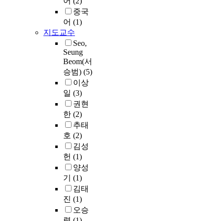
어
(2)
d
t
태
경
s
다
제
e
i
.
중국
·
제
t
.
성
n
n
T
홍
모
어
(1)
h
분
v
g
o
수
델
지도교수
e
우
석
i
.
a
등
을
Seo,
s
수
,
r
A
d
으
연
Seung
i
저
정
o
l
d
로
결
Beom(서
s
류
책
n
s
r
인
시
승범)
(5)
s
조
적
m
o
e
한
킨
이상
u
및
분
e
t
s
피
의
일
(3)
m
우
석
n
h
s
해
사
권현
m
수
,
t
e
e
로
결
한
(2)
a
처
취
a
r
n
말
정
r
리
추태
약
l
e
v
미
을
i
시
호
(2)
성
i
c
i
암
위
z
스
김성
분
n
e
r
아
한
e
템
헌
(1)
석
t
n
o
농
분
s
,
양성
과
e
t
n
작
석
t
지
각
r
기
(1)
c
m
물
수
h
하
각
e
l
e
김태
수
법
e
수
의
s
i
n
진
(1)
확
인
d
집
하
t
m
t
의
B
오승
o
수
위
g
a
a
감
o
렬
(1)