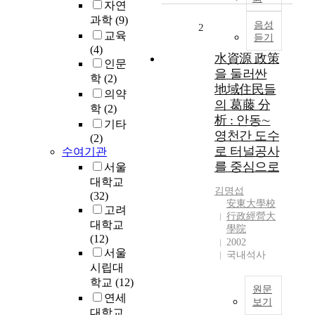
자연
다
과학
(9)
수
음성
2
교육
듣기
의
(4)
이
水資源 政策
인문
해
을 둘러싼
학
(2)
당
地域住民들
의약
사
의 葛藤 分
학
(2)
자
析 : 안동∼
가
기타
영천간 도수
관
(2)
로 터널공사
수여기관
련
를 중심으로
되
서울
어
대학교
김명섭
있
(32)
安東大學校
고
고려
行政經營大
,
대학교
學院
공
(12)
2002
학
서울
국내석사
적
시립대
기
학교
(12)
원문
준
연세
보기
외
대학교