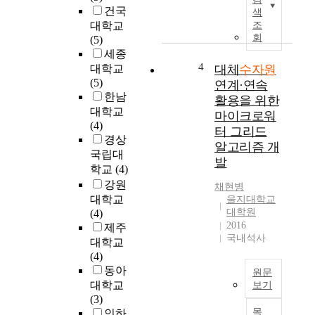
g
건국
색
들
a
l
대학교
조
이
l
i
회
(5)
복
r
a
세종
합
e
o
4
대학교
대체
수자원
적
s
R
(5)
연계·연속
으
i
i
한남
로
d
활용을 위한
v
대학교
얽
e
마이크로워
e
(4)
혀
n
터 그리드
r
경상
있
t
알고리즘 개
B
국립대
으
s
발
a
며
'
학교
(4)
s
,
c
강원
채현병
i
대
o
대학교
을지대학교
n
규
n
대학원
(4)
i
모
f
2016
제주
s
국내석사
의
l
대학교
l
예
i
(4)
o
산
c
동아
원문
c
이
t
대학교
보기
a
투
s
(3)
t
본
입
i
목
인하