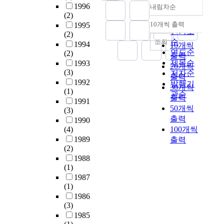
n
하
1996
내림차순
평
o
t
p
현
방
정확도
t
고
(2)
가
f
a
a
안
법
순
h
모
10개씩 출력
1995
내림차순
점
t
i
c
이
을
인기도
e
의
(2)
수
h
n
t
되
중
순
조회
b
하
1994
10개씩
를
e
o
e
고
심
연도순
(2)
a
여
출력
산
w
u
s
있
으
제목순
1993
s
대
20개씩
정
a
s
t
는
로
(3)
저자순
i
체
출력
하
t
,
u
식
수
1992
발행기
s
수
30개씩
여
e
a
a
량
자
(1)
o
자
관순
출력
우
r
n
r
난
원
1991
f
원
선
-
50개씩
d
i
과
을
(3)
r
이
순
s
출력
r
n
에
경
1990
e
용
위
t
a
e
(4)
100개씩
너
제
a
에
를
r
i
r
1989
출력
지
학
d
따
결
e
(2)
n
e
부
의
i
른
정
s
1988
w
s
족
틀
n
사
(1)
할
s
a
e
문
속
g
이
1987
수
e
t
r
제
에
a
클
(1)
있
d
e
v
는
서
l
수
1986
도
n
r
o
수
어
a
,
(3)
록
a
i
i
자
떻
r
방
1985
다
t
s
r
원
게
g
류