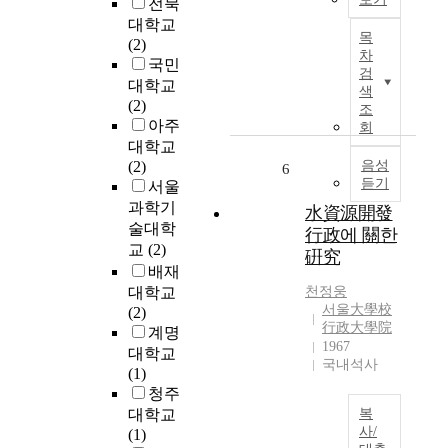
전북
의
g
h
터
사
-
대학교
I
i
플
목
결
Y
(2)
n
s
랫
차
정
o
국민
K
검
t
폼
이
u
대학교
o
색
h
의
필
n
(2)
r
조
e
운
요
g
아주
e
회
m
영
한
c
a
대학교
o
알
데
h
,
(2)
음성
6
s
고
그
o
듣기
w
서울
t
리
동
n
a
과학기
水資源開發
i
즘
안
w
t
술대학
行政에 關한
m
을
주
h
e
교
(2)
硏究
p
개
로
e
r
배재
o
발
경
r
r
대학교
천정웅
r
하
제
e
e
서울大學校
(2)
t
고
성
t
s
行政大學院
계명
a
,
분
h
o
1967
대학교
n
현
석
e
국내석사
u
(1)
t
장
에
u
r
청주
m
적
의
n
c
대학교
복
a
용
존
d
e
사/
(1)
j
을
하
e
s