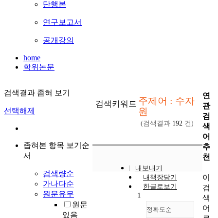
단행본
연구보고서
공개강의
home
학위논문
검색결과 좁혀 보기
연
주제어 : 수자
검색키워드
관
원
선택해제
검
(검색결과
192
건)
색
어
좁혀본 항목 보기순
추
서
천
내보내기
검색량순
이
내책장담기
가나다순
한글로보기
검
원문유무
1
색
원문
어
정확도순
있음