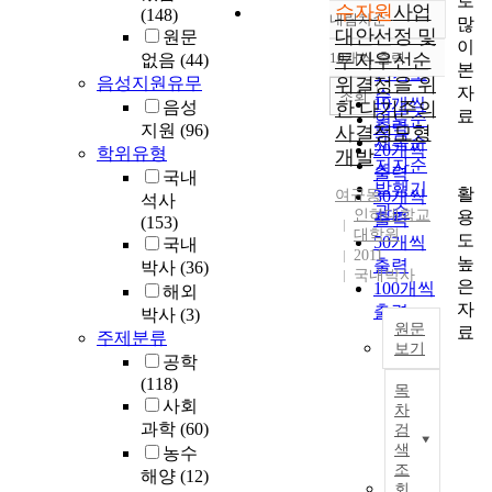
로
수자원
사업
(148)
내림차순
많
정확도
대안선정 및
원문
이
순
10개씩 출력
투자우선순
없음
(44)
내림차순
본
인기도
음성지원유무
위결정을 위
자
순
조회
10개씩
음성
한 다기준의
료
연도순
출력
지원
(96)
사결정모형
제목순
20개씩
학위유형
개발
저자순
출력
국내
발행기
활
여규동
30개씩
석사
관순
인하대학교
용
출력
(153)
대학원
도
50개씩
국내
2011
높
출력
박사
(36)
국내박사
은
100개씩
해외
자
출력
박사
(3)
원문
료
주제분류
보기
공학
수
(118)
목
자
사회
차
원
과학
(60)
검
사
색
농수
업
조
해양
(12)
은
회