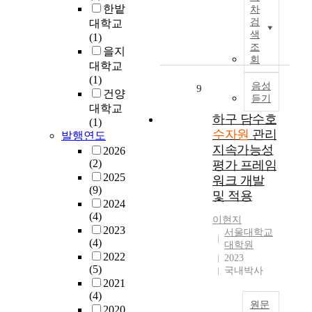
r
연
h
램
한밭
차
한
o
e
구
e
으
검
대학교
각
n
c
는
색
h
로
(1)
도
g
i
북
조
a
구
을지
로
-
p
한
회
r
현
대학교
평
t
i
의
m
하
(1)
가
e
t
수
음성
9
o
여
건양
할
r
a
듣기
자
n
다
대학교
수
m
t
원
하구 담수호
i
양
(1)
있
c
i
정
수자원
관리
o
한
발행연도
는
o
o
책
u
대
지속가능성
2026
합
n
n
및
s
체
(2)
평가 프레임
리
s
i
현
d
수
2025
워크 개발
적
t
s
황
e
자
(9)
및 적용
이
r
c
,
v
원
2024
고
u
o
이
(4)
e
의
이현지
객
c
n
용
2023
l
발
서울대학교
관
t
c
실
(4)
o
생
대학원
적
i
e
태
2022
2023
p
량
인
o
n
를
(5)
국내박사
m
및
수
n
t
고
2021
e
사
자
i
r
찰
(4)
n
용
원문
원
n
a
하
2020