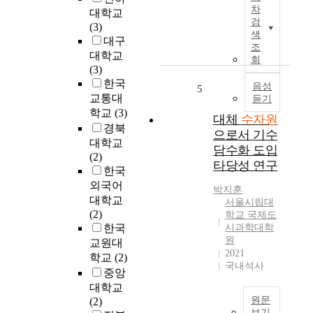
e
논
된
n
차
대학교
d
문
다
t
검
(3)
i
은
색
.
h
대구
n
대
조
따
e
대학교
N
체
회
라
r
(3)
o
수
서
e
한국
r
자
음성
5
수
g
교통대
듣기
t
원
자
i
학교
(3)
h
연
대체
수자원
원
o
경북
e
계
으로서 기수
사
n
a
·
대학교
업
s
담수화 도입
s
연
(2)
은
s
타당성 연구
t
속
한국
합
u
C
활
외국어
리
c
박지훈
h
용
대학교
서울시립대
적
h
i
시
(2)
학교 국제도
이
a
n
스
한국
시과학대학
고
s
a
템
원
교원대
신
A
2021
,
을
학교
(2)
뢰
n
국내석사
w
이
중앙
성
d
h
용
대학교
있
o
i
한
원문
(2)
는
n
c
워
보기