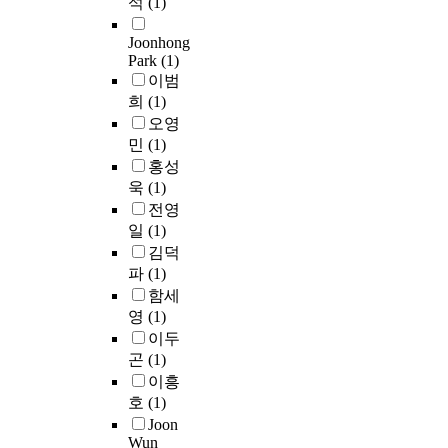
석
(1)
n
질
록
u
a
n
순
3
o
측
하
i
r
e
환
년
Joonhong
f
정
였
r
t
c
으
도
Park
(1)
w
값
다
i
i
e
로
우
이범
a
들
.
n
c
s
이
리
희
(1)
t
을
또
g
u
s
어
나
오영
e
본
한
a
l
a
지
라
민
(1)
r
연
집
n
a
r
고
에
홍성
r
구
단
d
r
y
있
대
욱
(1)
e
에
을
u
,
,
는
해
s
서
전영
대
s
d
a
실
적
o
개
일
(1)
표
i
r
n
정
용
u
발
김덕
하
n
o
d
이
하
r
된
파
(1)
는
g
u
t
다
여
c
알
함세
전
w
g
o
.
수
e
고
문
a
영
(1)
h
a
또
자
s
리
가
t
t
c
이두
한
원
c
즘
설
e
s
h
곤
(1)
북
배
a
과
문
r
a
i
한
분
이흥
r
하
을
r
r
e
의
에
호
(1)
r
수
통
e
e
v
에
서
Joon
y
처
해
s
m
e
너
가
Wun
i
리