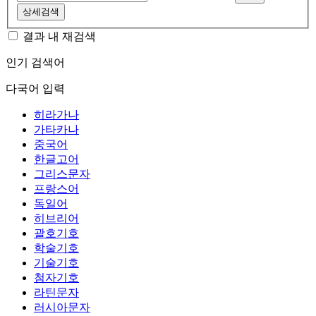
상세검색
결과 내 재검색
인기 검색어
다국어 입력
히라가나
가타카나
중국어
한글고어
그리스문자
프랑스어
독일어
히브리어
괄호기호
학술기호
기술기호
첨자기호
라틴문자
러시아문자