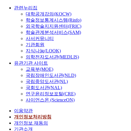
n
측
성
t
r
a
서
의
d
값
관련누리집
별
o
t
b
,
다
D
들
대학공개강의(KOCW)
효
f
y
i
북
양
e
에
학술정보통계시스템(Rinfo)
용
w
p
l
한
한
m
의
외국학술지지원센터(FRIC)
점
a
h
i
의
관
a
해
학술관계분석서비스(SAM)
수
t
o
t
물
점
n
소
사서커뮤니티
로
e
o
y
관
에
d
비
산
r
기관회원
n
a
리
서
(
자
정
r
지식나눔(LOOK)
s
s
체
우
I
가
된
e
,
s
의학전자도서관(MEDLIS)
계
리
W
요
다
s
a
e
유관기관 사이트
및
나
S
구
.
o
n
s
수
라
교육부(MOE)
D
하
가
u
d
s
자
수
국립장애인도서관(NLD)
)
는
중
r
t
m
원
자
국립중앙도서관(NL)
t
생
치
c
h
e
분
원
국회도서관(NAL)
o
산
산
e
e
n
야
과
연구윤리정보포털(CRE)
s
량
정
s
d
t
의
산
사이언스온 (ScienceON)
t
과
시
h
a
s
역
업
u
목
다
a
m
y
량
구
이용약관
d
적
양
r
a
s
강
조
개인정보처리방침
y
수
한
d
g
t
화
의
개인정보 재동의
t
질
분
l
e
e
를
관
기관소개
h
을