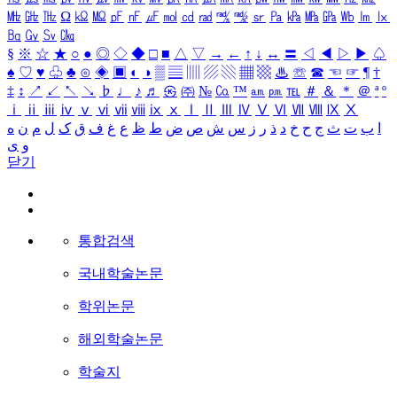
㎒
㎓
㎔
Ω
㏀
㏁
㎊
㎋
㎌
㏖
㏅
㎭
㎮
㎯
㏛
㎩
㎪
㎫
㎬
㏝
㏐
㏓
㏃
㏉
㏜
㏆
§
※
☆
★
○
●
◎
◇
◆
□
■
△
▽
→
←
↑
↓
↔
〓
◁
◀
▷
▶
♤
♠
♡
♥
♧
♣
⊙
◈
▣
◐
◑
▒
▤
▥
▨
▧
▦
▩
♨
☏
☎
☜
☞
¶
†
‡
↕
↗
↙
↖
↘
♭
♩
♪
♬
㉿
㈜
№
㏇
™
㏂
㏘
℡
＃
＆
＊
＠
ª
º
ⅰ
ⅱ
ⅲ
ⅳ
ⅴ
ⅵ
ⅶ
ⅷ
ⅸ
ⅹ
Ⅰ
Ⅱ
Ⅲ
Ⅳ
Ⅴ
Ⅵ
Ⅶ
Ⅷ
Ⅸ
Ⅹ
ا
ب
ت
ث
ج
ح
خ
د
ذ
ر
ز
س
ش
ص
ض
ط
ظ
ع
غ
ف
ق
ک
ل
م
ن
ه
و
ی
닫기
통합검색
국내학술논문
학위논문
해외학술논문
학술지