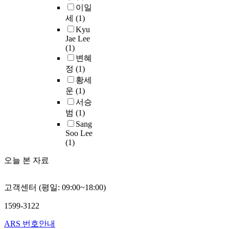
h
o
0
이
d
에
이일
출
a
e
i
%
것
o
서
세
(1)
하
q
n
r
정
으
f
중
Kyu
였
u
t
w
도
로
I
수
Jae Lee
다
i
h
a
로
수
n
의
(1)
.
s
e
t
수
량
d
수
변혜
종
i
y
e
력
분
e
량
정
(1)
합
t
o
r
의
석
x
과
황세
평
i
c
r
존
,
o
수
운
(1)
가
o
c
e
비
가
f
질
서승
점
n
u
s
율
격
W
을
수
a
범
(1)
r
o
이
분
a
예
는
n
t
u
Sang
대
석
t
측
평
d
Soo Lee
h
r
단
,
e
하
(1)
가
m
a
c
히
그
r
였
항
a
n
e
높
리
S
다
오늘 본 자료
목
n
f
s
은
고
u
.
별
a
l
u
편
시
p
이
가
g
o
s
이
나
고객센터 (평일: 09:00~18:00)
p
와
중
e
o
t
다
리
l
같
치
m
d
a
1599-3122
.
오
y
은
와
e
s
i
따
분
a
예
ARS 번호안내
속
n
o
n
라
석