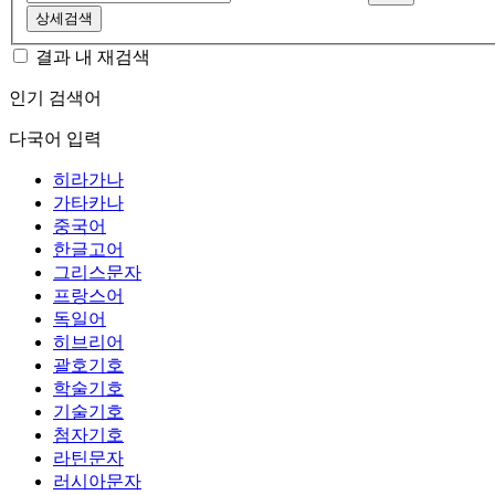
상세검색
결과 내 재검색
인기 검색어
다국어 입력
히라가나
가타카나
중국어
한글고어
그리스문자
프랑스어
독일어
히브리어
괄호기호
학술기호
기술기호
첨자기호
라틴문자
러시아문자