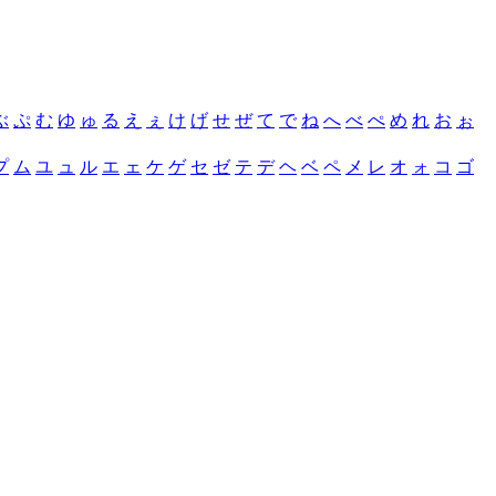
ぶ
ぷ
む
ゆ
ゅ
る
え
ぇ
け
げ
せ
ぜ
て
で
ね
へ
べ
ぺ
め
れ
お
ぉ
プ
ム
ユ
ュ
ル
エ
ェ
ケ
ゲ
セ
ゼ
テ
デ
ヘ
ベ
ペ
メ
レ
オ
ォ
コ
ゴ