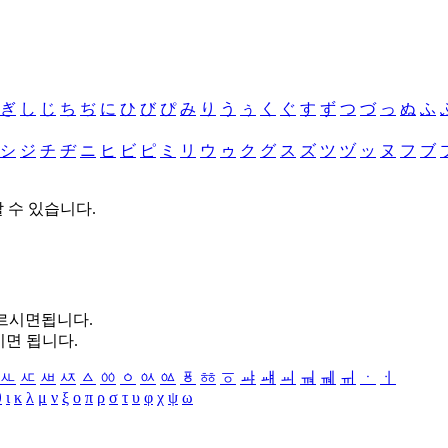
ぎ
し
じ
ち
ぢ
に
ひ
び
ぴ
み
り
う
ぅ
く
ぐ
す
ず
つ
づ
っ
ぬ
ふ
シ
ジ
チ
ヂ
ニ
ヒ
ビ
ピ
ミ
リ
ウ
ゥ
ク
グ
ス
ズ
ツ
ヅ
ッ
ヌ
フ
ブ
할 수 있습니다.
누르시면됩니다.
시면 됩니다.
ㅻ
ㅼ
ㅽ
ㅾ
ㅿ
ㆀ
ㆁ
ㆂ
ㆃ
ㆄ
ㆅ
ㆆ
ㆇ
ㆈ
ㆉ
ㆊ
ㆋ
ㆌ
ㆍ
ㆎ
θ
ι
κ
λ
μ
ν
ξ
ο
π
ρ
σ
τ
υ
φ
χ
ψ
ω