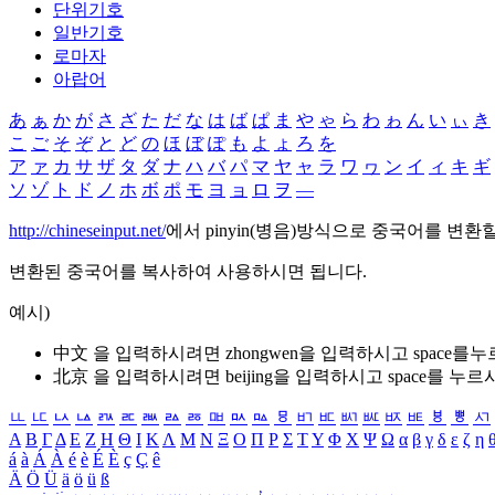
단위기호
일반기호
로마자
아랍어
あ
ぁ
か
が
さ
ざ
た
だ
な
は
ば
ぱ
ま
や
ゃ
ら
わ
ゎ
ん
い
ぃ
き
こ
ご
そ
ぞ
と
ど
の
ほ
ぼ
ぽ
も
よ
ょ
ろ
を
ア
ァ
カ
サ
ザ
タ
ダ
ナ
ハ
バ
パ
マ
ヤ
ャ
ラ
ワ
ヮ
ン
イ
ィ
キ
ギ
ソ
ゾ
ト
ド
ノ
ホ
ボ
ポ
モ
ヨ
ョ
ロ
ヲ
―
http://chineseinput.net/
에서 pinyin(병음)방식으로 중국어를 변환
변환된 중국어를 복사하여 사용하시면 됩니다.
예시)
中文 을 입력하시려면
zhongwen
을 입력하시고 space를
北京 을 입력하시려면
beijing
을 입력하시고 space를 누르
ㅥ
ㅦ
ㅧ
ㅨ
ㅩ
ㅪ
ㅫ
ㅬ
ㅭ
ㅮ
ㅯ
ㅰ
ㅱ
ㅲ
ㅳ
ㅴ
ㅵ
ㅶ
ㅷ
ㅸ
ㅹ
ㅺ
Α
Β
Γ
Δ
Ε
Ζ
Η
Θ
Ι
Κ
Λ
Μ
Ν
Ξ
Ο
Π
Ρ
Σ
Τ
Υ
Φ
Χ
Ψ
Ω
α
β
γ
δ
ε
ζ
η
á
à
Á
À
é
è
É
È
ç
Ç
ê
Ä
Ö
Ü
ä
ö
ü
ß