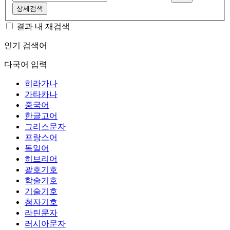
상세검색
결과 내 재검색
인기 검색어
다국어 입력
히라가나
가타카나
중국어
한글고어
그리스문자
프랑스어
독일어
히브리어
괄호기호
학술기호
기술기호
첨자기호
라틴문자
러시아문자