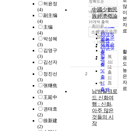
로
정확도순
허윤정
많
中國少數民
(4)
내림차순
이
정확도
副主编
族經濟槪論
본
순
(4)
10개씩 출력
내림차순
자
인기도
황만륜
主编
료
中央民族學
순
조회
(4)
10개씩
院
연도순
박성혜
출력
1990
제목순
(3)
20개씩
김영구
저자순
활
출력
(3)
발행기
복
용
30개씩
사/
김선자
관순
도
출력
대
(3)
높
50개씩
출
정진선
2
은
출력
신
(3)
자
청
100개씩
张继焦
료
출력
남방실크로
(3)
王延中
드 신화여
(3)
행 : 신화,
권태효
아주 많은
(2)
것들의 시
徐新建
작
(2)