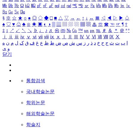
㎒
㎓
㎔
Ω
㏀
㏁
㎊
㎋
㎌
㏖
㏅
㎭
㎮
㎯
㏛
㎩
㎪
㎫
㎬
㏝
㏐
㏓
㏃
㏉
㏜
㏆
§
※
☆
★
○
●
◎
◇
◆
□
■
△
▽
→
←
↑
↓
↔
〓
◁
◀
▷
▶
♤
♠
♡
♥
♧
♣
⊙
◈
▣
◐
◑
▒
▤
▥
▨
▧
▦
▩
♨
☏
☎
☜
☞
¶
†
‡
↕
↗
↙
↖
↘
♭
♩
♪
♬
㉿
㈜
№
㏇
™
㏂
㏘
℡
＃
＆
＊
＠
ª
º
ⅰ
ⅱ
ⅲ
ⅳ
ⅴ
ⅵ
ⅶ
ⅷ
ⅸ
ⅹ
Ⅰ
Ⅱ
Ⅲ
Ⅳ
Ⅴ
Ⅵ
Ⅶ
Ⅷ
Ⅸ
Ⅹ
ا
ب
ت
ث
ج
ح
خ
د
ذ
ر
ز
س
ش
ص
ض
ط
ظ
ع
غ
ف
ق
ک
ل
م
ن
ه
و
ی
닫기
통합검색
국내학술논문
학위논문
해외학술논문
학술지