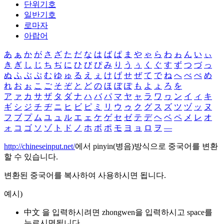
단위기호
일반기호
로마자
아랍어
あ
ぁ
か
が
さ
ざ
た
だ
な
は
ば
ぱ
ま
や
ゃ
ら
わ
ゎ
ん
い
ぃ
き
ぎ
し
じ
ち
ぢ
に
ひ
び
ぴ
み
り
う
ぅ
く
ぐ
す
ず
つ
づ
っ
ぬ
ふ
ぶ
ぷ
む
ゆ
ゅ
る
え
ぇ
け
げ
せ
ぜ
て
で
ね
へ
べ
ぺ
め
れ
お
ぉ
こ
ご
そ
ぞ
と
ど
の
ほ
ぼ
ぽ
も
よ
ょ
ろ
を
ア
ァ
カ
サ
ザ
タ
ダ
ナ
ハ
バ
パ
マ
ヤ
ャ
ラ
ワ
ヮ
ン
イ
ィ
キ
ギ
シ
ジ
チ
ヂ
ニ
ヒ
ビ
ピ
ミ
リ
ウ
ゥ
ク
グ
ス
ズ
ツ
ヅ
ッ
ヌ
フ
ブ
プ
ム
ユ
ュ
ル
エ
ェ
ケ
ゲ
セ
ゼ
テ
デ
ヘ
ベ
ペ
メ
レ
オ
ォ
コ
ゴ
ソ
ゾ
ト
ド
ノ
ホ
ボ
ポ
モ
ヨ
ョ
ロ
ヲ
―
http://chineseinput.net/
에서 pinyin(병음)방식으로 중국어를 변환
할 수 있습니다.
변환된 중국어를 복사하여 사용하시면 됩니다.
예시)
中文 을 입력하시려면
zhongwen
을 입력하시고 space를
누르시면됩니다.