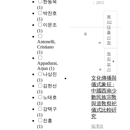
한동욱
2015
(1)
박찬호
복
(1)
사/
이문조
대
(1)
출
6
신
Antonelli,
청
Cristiano
(1)
목
차
Appadurai,
보
Arjun
(1)
기
나상진
文化傳播與
(1)
儀式象征 :
김헌선
中國西南少
(1)
數民族宗敎
노태호
(1)
與道敎祭祀
강택구
儀式比較硏
(1)
究
진홍
(1)
張澤洪