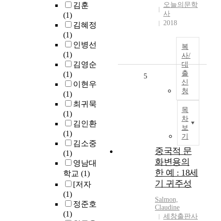
김훈
오늘의문학
사
(1)
2018
김혜정
(1)
인병선
복
(1)
사/
김영순
대
출
(1)
5
신
이현우
청
(1)
최귀묵
목
(1)
차
김인환
보
(1)
기
김소중
중국적 문
(1)
화변용의
영남대
한 예 : 18세
학교
(1)
기 귀주성
[저자
(1)
Salmon,
정준호
Claudine
(1)
세창출판사