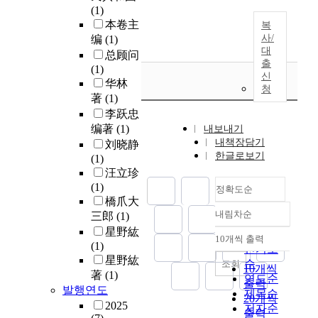
(1)
本卷主
복
사/
编
(1)
대
总顾问
출
(1)
신
华林
청
著
(1)
李跃忠
编著
(1)
내보내기
내책장담기
刘晓静
한글로보기
(1)
汪立珍
(1)
정확도순
橋爪大
내림차순
三郎
(1)
정확도
星野紘
순
10개씩 출력
내림차순
(1)
인기도
星野紘
순
조회
10개씩
著
(1)
연도순
출력
발행연도
제목순
20개씩
2025
저자순
출력