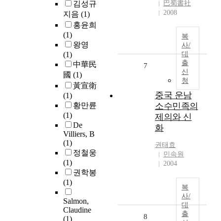
김성규
巴蜀書社
2008
지음
(1)
홍윤희
(1)
복
왕영
사/
(1)
대
출
中華民
7
신
國
(1)
청
黃宣衛
중국 운남
(1)
황만륜
소수민족의
(1)
제의와 신
De
화
Villiers, B
(1)
권태효
정철웅
민속원
(1)
2004
권학봉
(1)
복
사/
Salmon,
대
Claudine
출
8
(1)