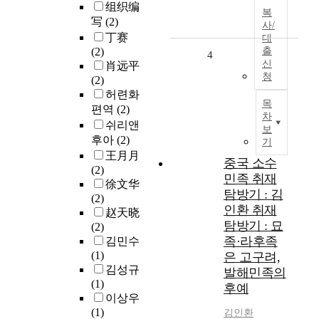
组织编
복
写
(2)
사/
丁赛
대
(2)
출
4
신
肖远平
청
(2)
허련화
목
편역
(2)
차
쉬리앤
보
후아
(2)
기
王月月
중국 소수
(2)
민족 취재
徐文华
탐방기 : 김
(2)
인환 취재
赵天晓
탐방기 : 묘
(2)
족·라후족
김민수
(1)
은 고구려,
김성규
발해민족의
(1)
후예
이상우
(1)
김인환