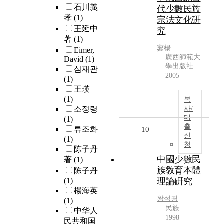
石川義
代少數民族
孝
(1)
宗法文化硏
王延中
究
著
(1)
寥楊
Eimer,
廣西師範大
David
(1)
學出版社
심재관
2005
(1)
王瑛
(1)
복
소정령
사/
대
(1)
출
류조화
10
신
(1)
청
陈子丹
中國少數民
著
(1)
族敎育本體
陈子丹
(1)
理論硏究
楊海英
왕석굉
(1)
民族
中华人
1998
民共和国