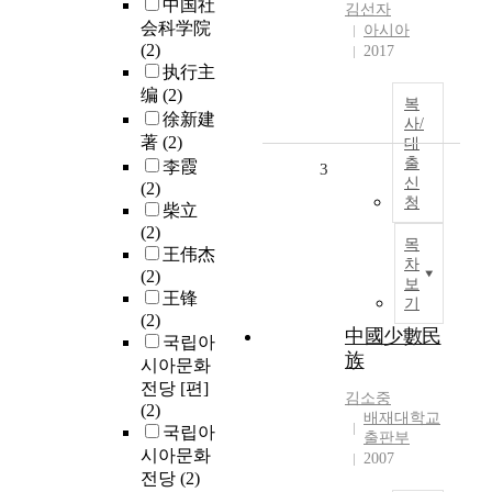
中国社
김선자
会科学院
아시아
(2)
2017
执行主
编
(2)
복
徐新建
사/
著
(2)
대
출
李霞
3
신
(2)
청
柴立
(2)
목
王伟杰
차
(2)
보
王锋
기
(2)
中國少數民
국립아
族
시아문화
전당 [편]
김소중
(2)
배재대학교
국립아
출판부
시아문화
2007
전당
(2)