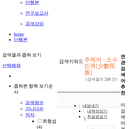
단행본
연구보고서
공개강의
home
단행본
검색결과 좁혀 보기
연
주제어 : 소수
검색키워드
관
민족[少數民
선택해제
검
族]
색
(검색결과
210
건)
어
좁혀본 항목 보기순
추
서
천
검색량순
이
내보내기
가나다순
검
내책장담기
저자
색
한글로보기
1
최형섭
어
(4)