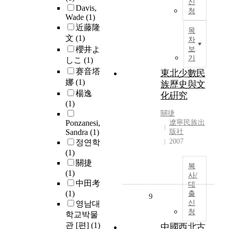
신
Davis,
청
Wade
(1)
近藤隆
목
文
(1)
차
櫻井よ
보
기
しこ
(1)
赛音塔
東北少數民
娜
(1)
族歷史與文
楊逸
化硏究
(1)
關捷
Ponzanesi,
遼寧民族出
Sandra
(1)
版社
2007
정연학
(1)
關捷
복
(1)
사/
中田考
대
(1)
출
9
신
영남대
청
학교박물
관 [편]
(1)
中國西北古