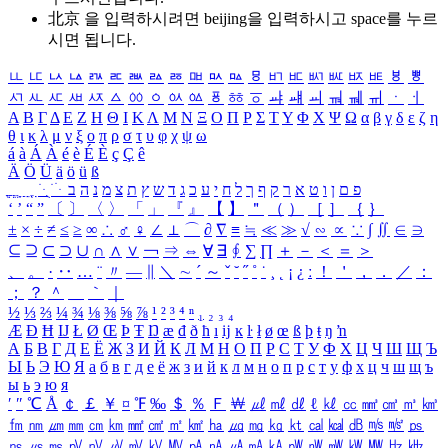
北京 을 입력하시려면
beijing
을 입력하시고 space를 누르
시면 됩니다.
ㅥ
ㅦ
ㅧ
ㅨ
ㅩ
ㅪ
ㅫ
ㅬ
ㅭ
ㅮ
ㅯ
ㅰ
ㅱ
ㅲ
ㅳ
ㅴ
ㅵ
ㅶ
ㅷ
ㅸ
ㅹ
ㅺ
ㅻ
ㅼ
ㅽ
ㅾ
ㅿ
ㆀ
ㆁ
ㆂ
ㆃ
ㆄ
ㆅ
ㆆ
ㆇ
ㆈ
ㆉ
ㆊ
ㆋ
ㆌ
ㆍ
ㆎ
Α
Β
Γ
Δ
Ε
Ζ
Η
Θ
Ι
Κ
Λ
Μ
Ν
Ξ
Ο
Π
Ρ
Σ
Τ
Υ
Φ
Χ
Ψ
Ω
α
β
γ
δ
ε
ζ
η
θ
ι
κ
λ
μ
ν
ξ
ο
π
ρ
σ
τ
υ
φ
χ
ψ
ω
á
à
Á
À
é
è
É
È
ç
Ç
ê
Ä
Ö
Ü
ä
ö
ü
ß
ְ
ֳ
ֲ
ֱ
ָ
ַ
ֵ
ֶ
ִ
ֹ
ּ
ֻ
ׂ
ׁ
ּ
ב
ה
נ
מ
צ
ת
ץ
ש
ד
ג
כ
ע
י
ח
ל
ך
ף
ק
ר
א
ט
ו
ן
ם
פ
‘
’
“
”
〔
〕
〈
〉
「
」
『
』
【
】
＂
（
）
［
］
｛
｝
±
×
÷
≠
≤
≥
∞
∴
♂
♀
∠
⊥
⌒
∂
∇
≡
≒
≪
≫
√
∽
∝
∵
∫
∬
∈
∋
⊆
⊇
⊂
⊃
∪
∩
∧
∨
￢
⇒
⇔
∀
∃
∮
∑
∏
＋
－
＜
＝
＞
、
。
·
‥
…
¨
〃
―
∥
＼
∼
´
～
ˇ
˘
˝
˚
˙
¸
˛
¡
¿
ː
！
＇
，
．
／
：
；
？
＾
＿
｀
｜
½
⅓
⅔
¼
¾
⅛
⅜
⅝
⅞
¹
²
³
⁴
ⁿ
₁
₂
₃
₄
Æ
Ð
Ħ
Ĳ
Ł
Ø
Œ
Þ
Ŧ
Ŋ
æ
đ
ð
ħ
ı
ĳ
ĸ
ŀ
ł
ø
œ
ß
þ
ŧ
ŋ
ŉ
А
Б
В
Г
Д
Е
Ё
Ж
З
И
Й
К
Л
М
Н
О
П
Р
С
Т
У
Ф
Х
Ц
Ч
Ш
Щ
Ъ
Ы
Ь
Э
Ю
Я
а
б
в
г
д
е
ё
ж
з
и
й
к
л
м
н
о
п
р
с
т
у
ф
х
ц
ч
ш
щ
ъ
ы
ь
э
ю
я
′
″
℃
Å
￠
￡
￥
¤
℉
‰
＄
％
Ｆ
￦
㎕
㎖
㎗
ℓ
㎘
㏄
㎣
㎤
㎥
㎦
㎙
㎚
㎛
㎜
㎝
㎞
㎟
㎠
㎡
㎢
㏊
㎍
㎎
㎏
㏏
㎈
㎉
㏈
㎧
㎨
㎰
㎱
㎲
㎳
㎴
㎵
㎶
㎷
㎸
㎹
㎀
㎁
㎂
㎃
㎄
㎺
㎻
㎽
㎾
㎿
㎐
㎑