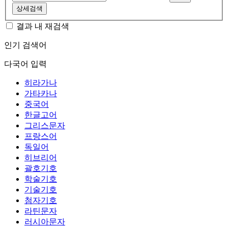
상세검색
결과 내 재검색
인기 검색어
다국어 입력
히라가나
가타카나
중국어
한글고어
그리스문자
프랑스어
독일어
히브리어
괄호기호
학술기호
기술기호
첨자기호
라틴문자
러시아문자