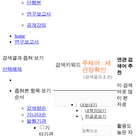
단행본
연구보고서
공개강의
home
연구보고서
검색결과 좁혀 보기
연관 검
주제어 : 세
검색키워드
색어 추
관장확인
선택해제
천
(검색결과
2
건)
이 검색
좁혀본 항목 보기
어로 많
순서
이 본
자료
내보내기
검색량순
내책장담기
가나다순
한글로보기
1
발행기관
활용도
기
정확도순
높은 자
타기관