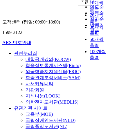
순
조회
10개씩
연도순
출력
제목순
20개씩
저자순
출력
고객센터 (평일: 09:00~18:00)
발행기
30개씩
관순
1599-3122
출력
50개씩
ARS 번호안내
출력
100개씩
관련누리집
출력
대학공개강의(KOCW)
학술정보통계시스템(Rinfo)
외국학술지지원센터(FRIC)
학술관계분석서비스(SAM)
사서커뮤니티
기관회원
지식나눔(LOOK)
의학전자도서관(MEDLIS)
유관기관 사이트
교육부(MOE)
국립장애인도서관(NLD)
국립중앙도서관(NL)