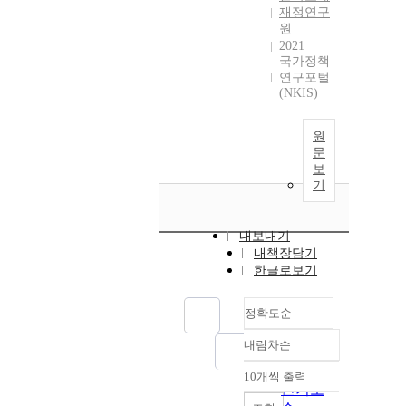
재정연구
원
2021
국가정책
연구포털
(NKIS)
원
문
보
기
내보내기
내책장담기
한글로보기
정확도순
내림차순
정확도
순
10개씩 출력
내림차순
인기도