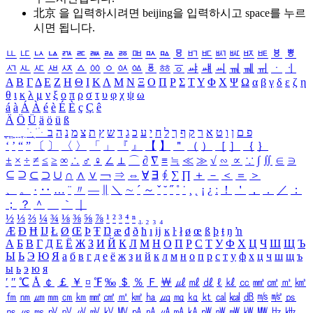
北京 을 입력하시려면
beijing
을 입력하시고 space를 누르
시면 됩니다.
ㅥ
ㅦ
ㅧ
ㅨ
ㅩ
ㅪ
ㅫ
ㅬ
ㅭ
ㅮ
ㅯ
ㅰ
ㅱ
ㅲ
ㅳ
ㅴ
ㅵ
ㅶ
ㅷ
ㅸ
ㅹ
ㅺ
ㅻ
ㅼ
ㅽ
ㅾ
ㅿ
ㆀ
ㆁ
ㆂ
ㆃ
ㆄ
ㆅ
ㆆ
ㆇ
ㆈ
ㆉ
ㆊ
ㆋ
ㆌ
ㆍ
ㆎ
Α
Β
Γ
Δ
Ε
Ζ
Η
Θ
Ι
Κ
Λ
Μ
Ν
Ξ
Ο
Π
Ρ
Σ
Τ
Υ
Φ
Χ
Ψ
Ω
α
β
γ
δ
ε
ζ
η
θ
ι
κ
λ
μ
ν
ξ
ο
π
ρ
σ
τ
υ
φ
χ
ψ
ω
á
à
Á
À
é
è
É
È
ç
Ç
ê
Ä
Ö
Ü
ä
ö
ü
ß
ְ
ֳ
ֲ
ֱ
ָ
ַ
ֵ
ֶ
ִ
ֹ
ּ
ֻ
ׂ
ׁ
ּ
ב
ה
נ
מ
צ
ת
ץ
ש
ד
ג
כ
ע
י
ח
ל
ך
ף
ק
ר
א
ט
ו
ן
ם
פ
‘
’
“
”
〔
〕
〈
〉
「
」
『
』
【
】
＂
（
）
［
］
｛
｝
±
×
÷
≠
≤
≥
∞
∴
♂
♀
∠
⊥
⌒
∂
∇
≡
≒
≪
≫
√
∽
∝
∵
∫
∬
∈
∋
⊆
⊇
⊂
⊃
∪
∩
∧
∨
￢
⇒
⇔
∀
∃
∮
∑
∏
＋
－
＜
＝
＞
、
。
·
‥
…
¨
〃
―
∥
＼
∼
´
～
ˇ
˘
˝
˚
˙
¸
˛
¡
¿
ː
！
＇
，
．
／
：
；
？
＾
＿
｀
｜
½
⅓
⅔
¼
¾
⅛
⅜
⅝
⅞
¹
²
³
⁴
ⁿ
₁
₂
₃
₄
Æ
Ð
Ħ
Ĳ
Ł
Ø
Œ
Þ
Ŧ
Ŋ
æ
đ
ð
ħ
ı
ĳ
ĸ
ŀ
ł
ø
œ
ß
þ
ŧ
ŋ
ŉ
А
Б
В
Г
Д
Е
Ё
Ж
З
И
Й
К
Л
М
Н
О
П
Р
С
Т
У
Ф
Х
Ц
Ч
Ш
Щ
Ъ
Ы
Ь
Э
Ю
Я
а
б
в
г
д
е
ё
ж
з
и
й
к
л
м
н
о
п
р
с
т
у
ф
х
ц
ч
ш
щ
ъ
ы
ь
э
ю
я
′
″
℃
Å
￠
￡
￥
¤
℉
‰
＄
％
Ｆ
￦
㎕
㎖
㎗
ℓ
㎘
㏄
㎣
㎤
㎥
㎦
㎙
㎚
㎛
㎜
㎝
㎞
㎟
㎠
㎡
㎢
㏊
㎍
㎎
㎏
㏏
㎈
㎉
㏈
㎧
㎨
㎰
㎱
㎲
㎳
㎴
㎵
㎶
㎷
㎸
㎹
㎀
㎁
㎂
㎃
㎄
㎺
㎻
㎽
㎾
㎿
㎐
㎑