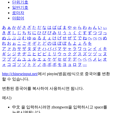
단위기호
일반기호
로마자
아랍어
あ
ぁ
か
が
さ
ざ
た
だ
な
は
ば
ぱ
ま
や
ゃ
ら
わ
ゎ
ん
い
ぃ
き
ぎ
し
じ
ち
ぢ
に
ひ
び
ぴ
み
り
う
ぅ
く
ぐ
す
ず
つ
づ
っ
ぬ
ふ
ぶ
ぷ
む
ゆ
ゅ
る
え
ぇ
け
げ
せ
ぜ
て
で
ね
へ
べ
ぺ
め
れ
お
ぉ
こ
ご
そ
ぞ
と
ど
の
ほ
ぼ
ぽ
も
よ
ょ
ろ
を
ア
ァ
カ
サ
ザ
タ
ダ
ナ
ハ
バ
パ
マ
ヤ
ャ
ラ
ワ
ヮ
ン
イ
ィ
キ
ギ
シ
ジ
チ
ヂ
ニ
ヒ
ビ
ピ
ミ
リ
ウ
ゥ
ク
グ
ス
ズ
ツ
ヅ
ッ
ヌ
フ
ブ
プ
ム
ユ
ュ
ル
エ
ェ
ケ
ゲ
セ
ゼ
テ
デ
ヘ
ベ
ペ
メ
レ
オ
ォ
コ
ゴ
ソ
ゾ
ト
ド
ノ
ホ
ボ
ポ
モ
ヨ
ョ
ロ
ヲ
―
http://chineseinput.net/
에서 pinyin(병음)방식으로 중국어를 변환
할 수 있습니다.
변환된 중국어를 복사하여 사용하시면 됩니다.
예시)
中文 을 입력하시려면
zhongwen
을 입력하시고 space를
누르시면됩니다.