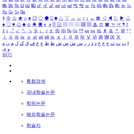
㎒
㎓
㎔
Ω
㏀
㏁
㎊
㎋
㎌
㏖
㏅
㎭
㎮
㎯
㏛
㎩
㎪
㎫
㎬
㏝
㏐
㏓
㏃
㏉
㏜
㏆
§
※
☆
★
○
●
◎
◇
◆
□
■
△
▽
→
←
↑
↓
↔
〓
◁
◀
▷
▶
♤
♠
♡
♥
♧
♣
⊙
◈
▣
◐
◑
▒
▤
▥
▨
▧
▦
▩
♨
☏
☎
☜
☞
¶
†
‡
↕
↗
↙
↖
↘
♭
♩
♪
♬
㉿
㈜
№
㏇
™
㏂
㏘
℡
＃
＆
＊
＠
ª
º
ⅰ
ⅱ
ⅲ
ⅳ
ⅴ
ⅵ
ⅶ
ⅷ
ⅸ
ⅹ
Ⅰ
Ⅱ
Ⅲ
Ⅳ
Ⅴ
Ⅵ
Ⅶ
Ⅷ
Ⅸ
Ⅹ
ا
ب
ت
ث
ج
ح
خ
د
ذ
ر
ز
س
ش
ص
ض
ط
ظ
ع
غ
ف
ق
ک
ل
م
ن
ه
و
ی
닫기
통합검색
국내학술논문
학위논문
해외학술논문
학술지