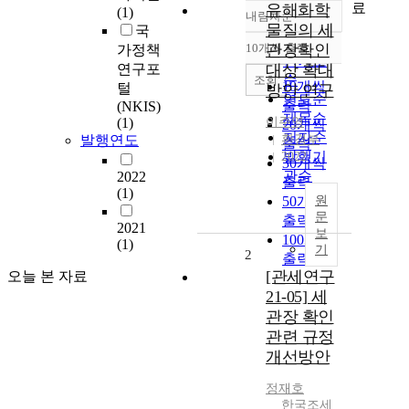
료
유해화학
(1)
내림차순
정확도
물질의 세
국
순
10개씩 출력
관장확인
가정책
내림차순
인기도
연구포
대상 확대
순
조회
10개씩
털
방안 연구
연도순
출력
(NKIS)
제목순
(1)
이주영
20개씩
저자순
발행연도
환경부
출력
발행기
2022
30개씩
관순
2022
출력
(1)
50개씩
원
문
출력
2021
보
100개씩
(1)
기
2
출력
[관세연구
오늘 본 자료
21-05] 세
관장 확인
관련 규정
개선방안
정재호
한국조세