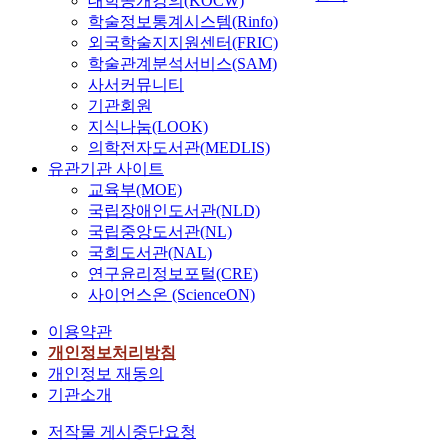
대학공개강의(KOCW)
학술정보통계시스템(Rinfo)
외국학술지지원센터(FRIC)
학술관계분석서비스(SAM)
사서커뮤니티
기관회원
지식나눔(LOOK)
의학전자도서관(MEDLIS)
유관기관 사이트
교육부(MOE)
국립장애인도서관(NLD)
국립중앙도서관(NL)
국회도서관(NAL)
연구윤리정보포털(CRE)
사이언스온 (ScienceON)
이용약관
개인정보처리방침
개인정보 재동의
기관소개
저작물 게시중단요청