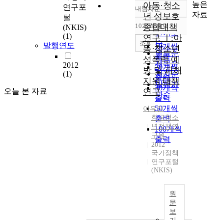
높은
아동·청소
연구포
내림차순
정확도
자료
년 성보호
털
순
10개씩 출력
종합대책
(NKIS)
내림차순
인기도
(1)
연구 Ⅰ:아
순
조회
발행연도
10개씩
동·청소년
연도순
출력
성폭력 예
제목순
2012
20개씩
방 및 피해
(1)
저자순
출력
지원 대책
발행기
30개씩
오늘 본 자료
연구
관순
출력
50개씩
이유진
한국청소
출력
년정책연
100개씩
구원
출력
2012
국가정책
연구포털
(NKIS)
원
문
보