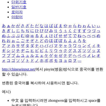
단위기호
일반기호
로마자
아랍어
あ
ぁ
か
が
さ
ざ
た
だ
な
は
ば
ぱ
ま
や
ゃ
ら
わ
ゎ
ん
い
ぃ
き
ぎ
し
じ
ち
ぢ
に
ひ
び
ぴ
み
り
う
ぅ
く
ぐ
す
ず
つ
づ
っ
ぬ
ふ
ぶ
ぷ
む
ゆ
ゅ
る
え
ぇ
け
げ
せ
ぜ
て
で
ね
へ
べ
ぺ
め
れ
お
ぉ
こ
ご
そ
ぞ
と
ど
の
ほ
ぼ
ぽ
も
よ
ょ
ろ
を
ア
ァ
カ
サ
ザ
タ
ダ
ナ
ハ
バ
パ
マ
ヤ
ャ
ラ
ワ
ヮ
ン
イ
ィ
キ
ギ
シ
ジ
チ
ヂ
ニ
ヒ
ビ
ピ
ミ
リ
ウ
ゥ
ク
グ
ス
ズ
ツ
ヅ
ッ
ヌ
フ
ブ
プ
ム
ユ
ュ
ル
エ
ェ
ケ
ゲ
セ
ゼ
テ
デ
ヘ
ベ
ペ
メ
レ
オ
ォ
コ
ゴ
ソ
ゾ
ト
ド
ノ
ホ
ボ
ポ
モ
ヨ
ョ
ロ
ヲ
―
http://chineseinput.net/
에서 pinyin(병음)방식으로 중국어를 변환
할 수 있습니다.
변환된 중국어를 복사하여 사용하시면 됩니다.
예시)
中文 을 입력하시려면
zhongwen
을 입력하시고 space를
누르시면됩니다.