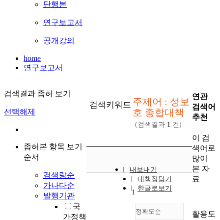
단행본
연구보고서
공개강의
home
연구보고서
검색결과 좁혀 보기
연관
주제어 : 성보
검색키워드
검색어
호 종합대책
선택해제
추천
(검색결과
1
건)
이 검
좁혀본 항목 보기
색어로
순서
많이
본 자
내보내기
검색량순
료
내책장담기
가나다순
한글로보기
1
발행기관
국
정확도순
활용도
가정책