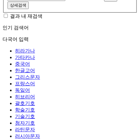
상세검색
결과 내 재검색
인기 검색어
다국어 입력
히라가나
가타카나
중국어
한글고어
그리스문자
프랑스어
독일어
히브리어
괄호기호
학술기호
기술기호
첨자기호
라틴문자
러시아문자