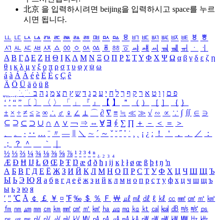
北京 을 입력하시려면
beijing
을 입력하시고 space를 누르
시면 됩니다.
ㅥ
ㅦ
ㅧ
ㅨ
ㅩ
ㅪ
ㅫ
ㅬ
ㅭ
ㅮ
ㅯ
ㅰ
ㅱ
ㅲ
ㅳ
ㅴ
ㅵ
ㅶ
ㅷ
ㅸ
ㅹ
ㅺ
ㅻ
ㅼ
ㅽ
ㅾ
ㅿ
ㆀ
ㆁ
ㆂ
ㆃ
ㆄ
ㆅ
ㆆ
ㆇ
ㆈ
ㆉ
ㆊ
ㆋ
ㆌ
ㆍ
ㆎ
Α
Β
Γ
Δ
Ε
Ζ
Η
Θ
Ι
Κ
Λ
Μ
Ν
Ξ
Ο
Π
Ρ
Σ
Τ
Υ
Φ
Χ
Ψ
Ω
α
β
γ
δ
ε
ζ
η
θ
ι
κ
λ
μ
ν
ξ
ο
π
ρ
σ
τ
υ
φ
χ
ψ
ω
á
à
Á
À
é
è
É
È
ç
Ç
ê
Ä
Ö
Ü
ä
ö
ü
ß
ְ
ֳ
ֲ
ֱ
ָ
ַ
ֵ
ֶ
ִ
ֹ
ּ
ֻ
ׂ
ׁ
ּ
ב
ה
נ
מ
צ
ת
ץ
ש
ד
ג
כ
ע
י
ח
ל
ך
ף
ק
ר
א
ט
ו
ן
ם
פ
‘
’
“
”
〔
〕
〈
〉
「
」
『
』
【
】
＂
（
）
［
］
｛
｝
±
×
÷
≠
≤
≥
∞
∴
♂
♀
∠
⊥
⌒
∂
∇
≡
≒
≪
≫
√
∽
∝
∵
∫
∬
∈
∋
⊆
⊇
⊂
⊃
∪
∩
∧
∨
￢
⇒
⇔
∀
∃
∮
∑
∏
＋
－
＜
＝
＞
、
。
·
‥
…
¨
〃
―
∥
＼
∼
´
～
ˇ
˘
˝
˚
˙
¸
˛
¡
¿
ː
！
＇
，
．
／
：
；
？
＾
＿
｀
｜
½
⅓
⅔
¼
¾
⅛
⅜
⅝
⅞
¹
²
³
⁴
ⁿ
₁
₂
₃
₄
Æ
Ð
Ħ
Ĳ
Ł
Ø
Œ
Þ
Ŧ
Ŋ
æ
đ
ð
ħ
ı
ĳ
ĸ
ŀ
ł
ø
œ
ß
þ
ŧ
ŋ
ŉ
А
Б
В
Г
Д
Е
Ё
Ж
З
И
Й
К
Л
М
Н
О
П
Р
С
Т
У
Ф
Х
Ц
Ч
Ш
Щ
Ъ
Ы
Ь
Э
Ю
Я
а
б
в
г
д
е
ё
ж
з
и
й
к
л
м
н
о
п
р
с
т
у
ф
х
ц
ч
ш
щ
ъ
ы
ь
э
ю
я
′
″
℃
Å
￠
￡
￥
¤
℉
‰
＄
％
Ｆ
￦
㎕
㎖
㎗
ℓ
㎘
㏄
㎣
㎤
㎥
㎦
㎙
㎚
㎛
㎜
㎝
㎞
㎟
㎠
㎡
㎢
㏊
㎍
㎎
㎏
㏏
㎈
㎉
㏈
㎧
㎨
㎰
㎱
㎲
㎳
㎴
㎵
㎶
㎷
㎸
㎹
㎀
㎁
㎂
㎃
㎄
㎺
㎻
㎽
㎾
㎿
㎐
㎑