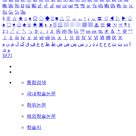
㎒
㎓
㎔
Ω
㏀
㏁
㎊
㎋
㎌
㏖
㏅
㎭
㎮
㎯
㏛
㎩
㎪
㎫
㎬
㏝
㏐
㏓
㏃
㏉
㏜
㏆
§
※
☆
★
○
●
◎
◇
◆
□
■
△
▽
→
←
↑
↓
↔
〓
◁
◀
▷
▶
♤
♠
♡
♥
♧
♣
⊙
◈
▣
◐
◑
▒
▤
▥
▨
▧
▦
▩
♨
☏
☎
☜
☞
¶
†
‡
↕
↗
↙
↖
↘
♭
♩
♪
♬
㉿
㈜
№
㏇
™
㏂
㏘
℡
＃
＆
＊
＠
ª
º
ⅰ
ⅱ
ⅲ
ⅳ
ⅴ
ⅵ
ⅶ
ⅷ
ⅸ
ⅹ
Ⅰ
Ⅱ
Ⅲ
Ⅳ
Ⅴ
Ⅵ
Ⅶ
Ⅷ
Ⅸ
Ⅹ
ا
ب
ت
ث
ج
ح
خ
د
ذ
ر
ز
س
ش
ص
ض
ط
ظ
ع
غ
ف
ق
ک
ل
م
ن
ه
و
ی
닫기
통합검색
국내학술논문
학위논문
해외학술논문
학술지