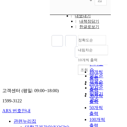
기
내보내기
내책장담기
한글로보기
정확도순
내림차순
정확도
순
10개씩 출력
내림차순
인기도
순
조회
10개씩
연도순
출력
제목순
20개씩
저자순
출력
고객센터 (평일: 09:00~18:00)
발행기
30개씩
관순
1599-3122
출력
50개씩
ARS 번호안내
출력
100개씩
관련누리집
출력