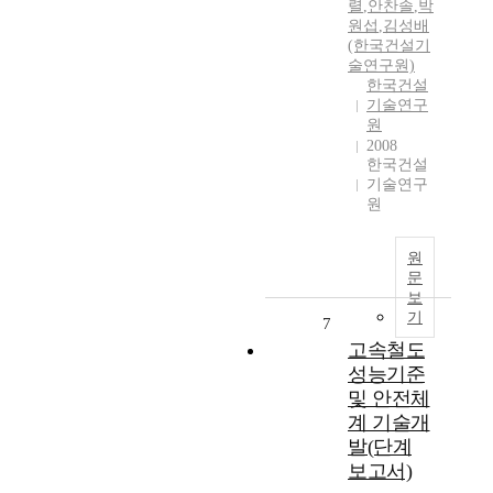
렬
,
안찬솔
,
박
원섭
,
김성배
(한국건설기
술연구원)
한국건설
기술연구
원
2008
한국건설
기술연구
원
원
문
보
기
7
고속철도
성능기준
및 안전체
계 기술개
발(단계
보고서)