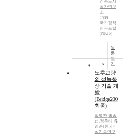
건축도시
공간연구
소
2009
국가정책
연구포털
(NKIS)
원
문
보
기
9
노후교량
의 성능향
상 기술 개
발
(Bridge200
최종)
박영환
,
박종
섭
,
정우태
,
유
영준(한국건
설기술연구