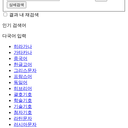
상세검색
결과 내 재검색
인기 검색어
다국어 입력
히라가나
가타카나
중국어
한글고어
그리스문자
프랑스어
독일어
히브리어
괄호기호
학술기호
기술기호
첨자기호
라틴문자
러시아문자