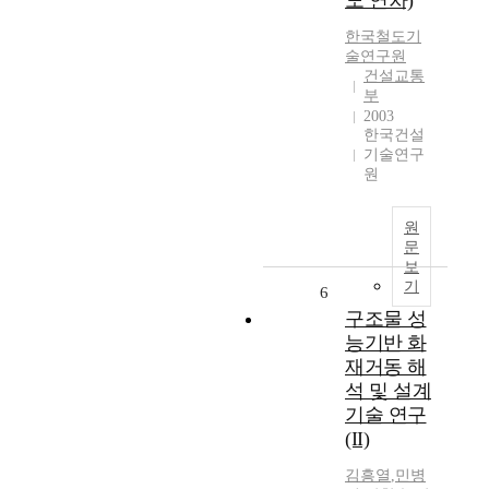
도 연차)
한국철도기
술연구원
건설교통
부
2003
한국건설
기술연구
원
원
문
보
기
6
구조물 성
능기반 화
재거동 해
석 및 설계
기술 연구
(II)
김흥열
,
민병