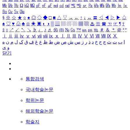
㎒
㎓
㎔
Ω
㏀
㏁
㎊
㎋
㎌
㏖
㏅
㎭
㎮
㎯
㏛
㎩
㎪
㎫
㎬
㏝
㏐
㏓
㏃
㏉
㏜
㏆
§
※
☆
★
○
●
◎
◇
◆
□
■
△
▽
→
←
↑
↓
↔
〓
◁
◀
▷
▶
♤
♠
♡
♥
♧
♣
⊙
◈
▣
◐
◑
▒
▤
▥
▨
▧
▦
▩
♨
☏
☎
☜
☞
¶
†
‡
↕
↗
↙
↖
↘
♭
♩
♪
♬
㉿
㈜
№
㏇
™
㏂
㏘
℡
＃
＆
＊
＠
ª
º
ⅰ
ⅱ
ⅲ
ⅳ
ⅴ
ⅵ
ⅶ
ⅷ
ⅸ
ⅹ
Ⅰ
Ⅱ
Ⅲ
Ⅳ
Ⅴ
Ⅵ
Ⅶ
Ⅷ
Ⅸ
Ⅹ
ا
ب
ت
ث
ج
ح
خ
د
ذ
ر
ز
س
ش
ص
ض
ط
ظ
ع
غ
ف
ق
ک
ل
م
ن
ه
و
ی
닫기
통합검색
국내학술논문
학위논문
해외학술논문
학술지