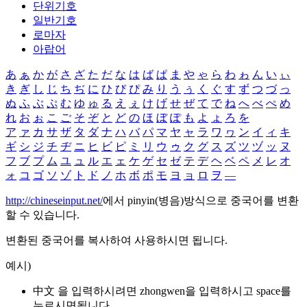
단위기호
일반기호
로마자
아랍어
あ
ぁ
か
が
さ
ざ
た
だ
な
は
ば
ぱ
ま
や
ゃ
ら
わ
ゎ
ん
い
ぃ
き
ぎ
し
じ
ち
ぢ
に
ひ
び
ぴ
み
り
う
ぅ
く
ぐ
す
ず
つ
づ
っ
ぬ
ふ
ぶ
ぷ
む
ゆ
ゅ
る
え
ぇ
け
げ
せ
ぜ
て
で
ね
へ
べ
ぺ
め
れ
お
ぉ
こ
ご
そ
ぞ
と
ど
の
ほ
ぼ
ぽ
も
よ
ょ
ろ
を
ア
ァ
カ
サ
ザ
タ
ダ
ナ
ハ
バ
パ
マ
ヤ
ャ
ラ
ワ
ヮ
ン
イ
ィ
キ
ギ
シ
ジ
チ
ヂ
ニ
ヒ
ビ
ピ
ミ
リ
ウ
ゥ
ク
グ
ス
ズ
ツ
ヅ
ッ
ヌ
フ
ブ
プ
ム
ユ
ュ
ル
エ
ェ
ケ
ゲ
セ
ゼ
テ
デ
ヘ
ベ
ペ
メ
レ
オ
ォ
コ
ゴ
ソ
ゾ
ト
ド
ノ
ホ
ボ
ポ
モ
ヨ
ョ
ロ
ヲ
―
http://chineseinput.net/
에서 pinyin(병음)방식으로 중국어를 변환
할 수 있습니다.
변환된 중국어를 복사하여 사용하시면 됩니다.
예시)
中文 을 입력하시려면
zhongwen
을 입력하시고 space를
누르시면됩니다.