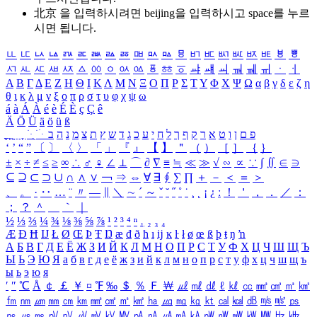
北京 을 입력하시려면
beijing
을 입력하시고 space를 누르
시면 됩니다.
ㅥ
ㅦ
ㅧ
ㅨ
ㅩ
ㅪ
ㅫ
ㅬ
ㅭ
ㅮ
ㅯ
ㅰ
ㅱ
ㅲ
ㅳ
ㅴ
ㅵ
ㅶ
ㅷ
ㅸ
ㅹ
ㅺ
ㅻ
ㅼ
ㅽ
ㅾ
ㅿ
ㆀ
ㆁ
ㆂ
ㆃ
ㆄ
ㆅ
ㆆ
ㆇ
ㆈ
ㆉ
ㆊ
ㆋ
ㆌ
ㆍ
ㆎ
Α
Β
Γ
Δ
Ε
Ζ
Η
Θ
Ι
Κ
Λ
Μ
Ν
Ξ
Ο
Π
Ρ
Σ
Τ
Υ
Φ
Χ
Ψ
Ω
α
β
γ
δ
ε
ζ
η
θ
ι
κ
λ
μ
ν
ξ
ο
π
ρ
σ
τ
υ
φ
χ
ψ
ω
á
à
Á
À
é
è
É
È
ç
Ç
ê
Ä
Ö
Ü
ä
ö
ü
ß
ְ
ֳ
ֲ
ֱ
ָ
ַ
ֵ
ֶ
ִ
ֹ
ּ
ֻ
ׂ
ׁ
ּ
ב
ה
נ
מ
צ
ת
ץ
ש
ד
ג
כ
ע
י
ח
ל
ך
ף
ק
ר
א
ט
ו
ן
ם
פ
‘
’
“
”
〔
〕
〈
〉
「
」
『
』
【
】
＂
（
）
［
］
｛
｝
±
×
÷
≠
≤
≥
∞
∴
♂
♀
∠
⊥
⌒
∂
∇
≡
≒
≪
≫
√
∽
∝
∵
∫
∬
∈
∋
⊆
⊇
⊂
⊃
∪
∩
∧
∨
￢
⇒
⇔
∀
∃
∮
∑
∏
＋
－
＜
＝
＞
、
。
·
‥
…
¨
〃
―
∥
＼
∼
´
～
ˇ
˘
˝
˚
˙
¸
˛
¡
¿
ː
！
＇
，
．
／
：
；
？
＾
＿
｀
｜
½
⅓
⅔
¼
¾
⅛
⅜
⅝
⅞
¹
²
³
⁴
ⁿ
₁
₂
₃
₄
Æ
Ð
Ħ
Ĳ
Ł
Ø
Œ
Þ
Ŧ
Ŋ
æ
đ
ð
ħ
ı
ĳ
ĸ
ŀ
ł
ø
œ
ß
þ
ŧ
ŋ
ŉ
А
Б
В
Г
Д
Е
Ё
Ж
З
И
Й
К
Л
М
Н
О
П
Р
С
Т
У
Ф
Х
Ц
Ч
Ш
Щ
Ъ
Ы
Ь
Э
Ю
Я
а
б
в
г
д
е
ё
ж
з
и
й
к
л
м
н
о
п
р
с
т
у
ф
х
ц
ч
ш
щ
ъ
ы
ь
э
ю
я
′
″
℃
Å
￠
￡
￥
¤
℉
‰
＄
％
Ｆ
￦
㎕
㎖
㎗
ℓ
㎘
㏄
㎣
㎤
㎥
㎦
㎙
㎚
㎛
㎜
㎝
㎞
㎟
㎠
㎡
㎢
㏊
㎍
㎎
㎏
㏏
㎈
㎉
㏈
㎧
㎨
㎰
㎱
㎲
㎳
㎴
㎵
㎶
㎷
㎸
㎹
㎀
㎁
㎂
㎃
㎄
㎺
㎻
㎽
㎾
㎿
㎐
㎑