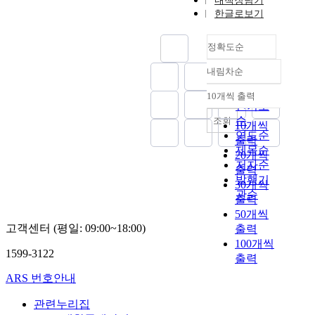
내책장담기
한글로보기
정확도순
내림차순
정확도
순
10개씩 출력
내림차순
인기도
순
조회
10개씩
연도순
출력
제목순
20개씩
저자순
출력
발행기
30개씩
관순
출력
50개씩
고객센터 (평일: 09:00~18:00)
출력
100개씩
1599-3122
출력
ARS 번호안내
관련누리집