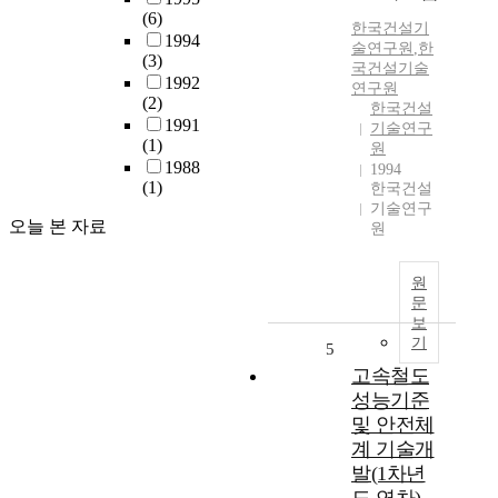
(6)
한국건설기
1994
술연구원
,
한
(3)
국건설기술
1992
연구원
(2)
한국건설
1991
기술연구
(1)
원
1988
1994
(1)
한국건설
기술연구
오늘 본 자료
원
원
문
보
기
5
고속철도
성능기준
및 안전체
계 기술개
발(1차년