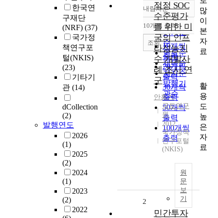
로
적정 SOC
한국연
내림차순
많
정확도
수준평가
구재단
이
순
10개씩 출력
를 위한 미
(NRF)
(37)
내림차순
본
인기도
국의 인프
국가정
자
순
조회
10개씩
책연구포
라성능지
료
연도순
출력
털(NKIS)
수 개발사
제목순
20개씩
(23)
례 조사 연
저자순
출력
기타기
구
발행기
활
30개씩
관
(14)
관순
용
출력
안홍기
도
국토연구
dCollection
50개씩
원
(2)
높
출력
2012
발행연도
은
100개씩
국가정책
2026
자
출력
연구포털
(1)
료
(NKIS)
2025
(2)
2024
원
(1)
문
보
2023
기
(2)
2
2022
민간투자