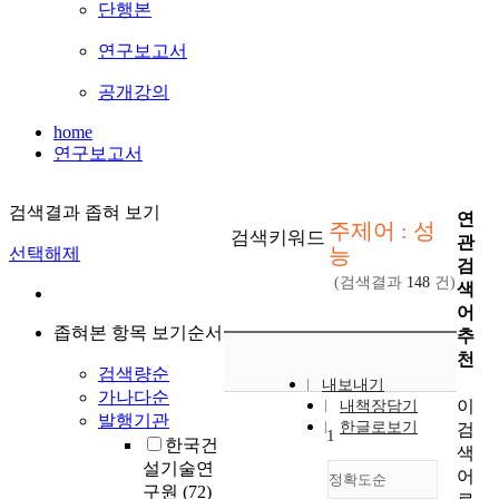
단행본
연구보고서
공개강의
home
연구보고서
검색결과 좁혀 보기
연
주제어 : 성
검색키워드
관
능
선택해제
검
(검색결과
148
건)
색
어
좁혀본 항목 보기순서
추
천
검색량순
내보내기
가나다순
이
내책장담기
발행기관
한글로보기
검
1
한국건
색
설기술연
어
정확도순
구원
(72)