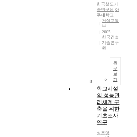
한국철도기
술연구원
,
아
주대학교
건설교통
부
2005
한국건설
기술연구
원
원
문
보
기
8
학교시설
의 성능관
리체계 구
축을 위한
기초조사
연구
성은영