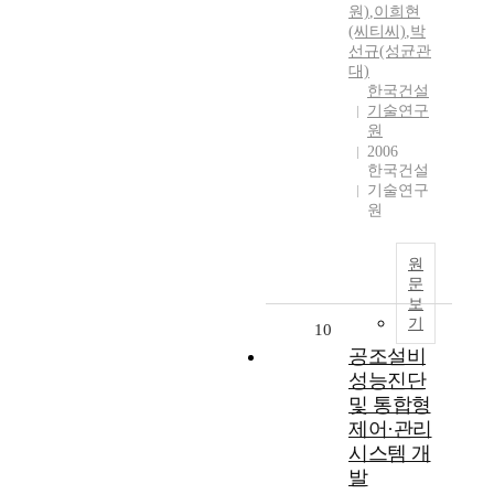
원)
,
이희현
(씨티씨)
,
박
선규(성균관
대)
한국건설
기술연구
원
2006
한국건설
기술연구
원
원
문
보
기
10
공조설비
성능진단
및 통합형
제어·관리
시스템 개
발