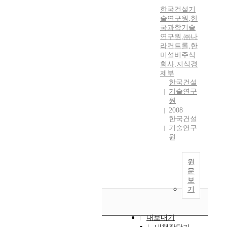
한국건설기
술연구원
,
한
국과학기술
연구원
,
㈜나
라컨트롤
,
한
미설비주식
회사
,
지식경
제부
한국건설
기술연구
원
2008
한국건설
기술연구
원
원
문
보
기
내보내기