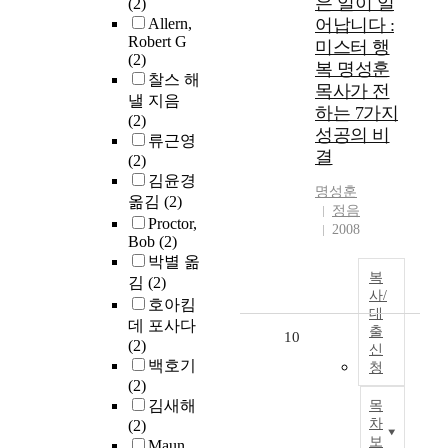
은 일이 일
(2)
Allern,
어납니다 :
Robert G
미스터 행
(2)
복 명성훈
찰스 해
목사가 전
낼 지음
하는 7가지
(2)
성공의 비
류근영
결
(2)
김윤경
명성훈
옮김
(2)
정음
Proctor,
2008
Bob
(2)
박별 옮
복
김
(2)
사/
호아킴
대
데 포사다
출
10
(2)
신
백호기
청
(2)
김새해
목
차
(2)
보
Maun,