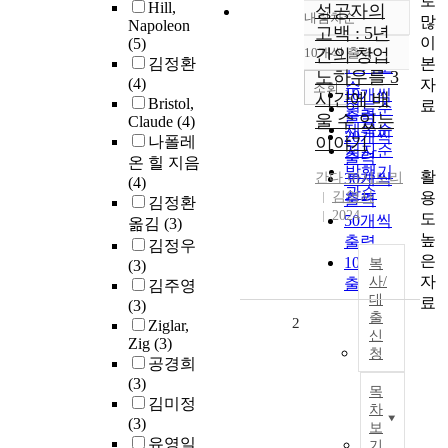
로
Hill,
성공자의
내림차순
많
정확도
Napoleon
고백 : 5년
이
(5)
순
10개씩 출력
간의 창업
내림차순
본
김정환
인기도
노하우를 3
(4)
자
순
조회
10개씩
시간에 배
Bristol,
료
연도순
출력
울 수 있는
Claude
(4)
제목순
20개씩
나폴레
이야기
저자순
출력
온 힐 지음
발행기
활
간다 마사노리
30개씩
(4)
관순
용
김영사
출력
김정환
2024
도
50개씩
옮김
(3)
높
출력
김정우
은
100개씩
복
(3)
자
사/
출력
김주영
대
료
(3)
출
2
Ziglar,
신
Zig
(3)
청
공경희
(3)
목
김미정
차
(3)
보
유영일
기