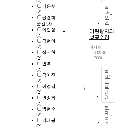
(2)
김은주
목
(2)
차
공경희
보
기
옮김
(2)
이현정
어린왕자의
(2)
성공수첩
김현아
(2)
이채윤
정지현
이지북
(2)
2008
번역
(2)
복
김어진
사/
(2)
대
이경남
출
5
(2)
신
청
안종희
(2)
목
박현순
차
(2)
보
김태광
기
(2)