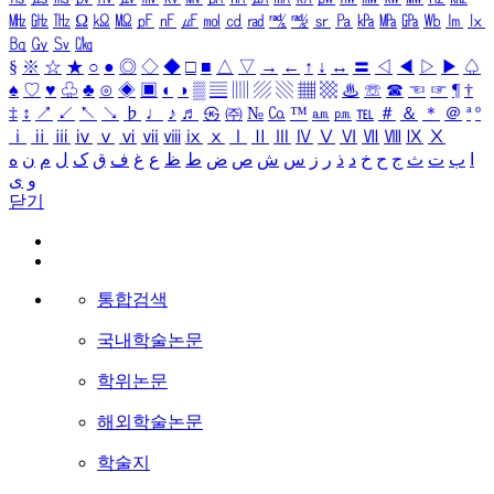
㎒
㎓
㎔
Ω
㏀
㏁
㎊
㎋
㎌
㏖
㏅
㎭
㎮
㎯
㏛
㎩
㎪
㎫
㎬
㏝
㏐
㏓
㏃
㏉
㏜
㏆
§
※
☆
★
○
●
◎
◇
◆
□
■
△
▽
→
←
↑
↓
↔
〓
◁
◀
▷
▶
♤
♠
♡
♥
♧
♣
⊙
◈
▣
◐
◑
▒
▤
▥
▨
▧
▦
▩
♨
☏
☎
☜
☞
¶
†
‡
↕
↗
↙
↖
↘
♭
♩
♪
♬
㉿
㈜
№
㏇
™
㏂
㏘
℡
＃
＆
＊
＠
ª
º
ⅰ
ⅱ
ⅲ
ⅳ
ⅴ
ⅵ
ⅶ
ⅷ
ⅸ
ⅹ
Ⅰ
Ⅱ
Ⅲ
Ⅳ
Ⅴ
Ⅵ
Ⅶ
Ⅷ
Ⅸ
Ⅹ
ا
ب
ت
ث
ج
ح
خ
د
ذ
ر
ز
س
ش
ص
ض
ط
ظ
ع
غ
ف
ق
ک
ل
م
ن
ه
و
ی
닫기
통합검색
국내학술논문
학위논문
해외학술논문
학술지