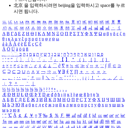
北京 을 입력하시려면
beijing
을 입력하시고 space를 누르
시면 됩니다.
ㅥ
ㅦ
ㅧ
ㅨ
ㅩ
ㅪ
ㅫ
ㅬ
ㅭ
ㅮ
ㅯ
ㅰ
ㅱ
ㅲ
ㅳ
ㅴ
ㅵ
ㅶ
ㅷ
ㅸ
ㅹ
ㅺ
ㅻ
ㅼ
ㅽ
ㅾ
ㅿ
ㆀ
ㆁ
ㆂ
ㆃ
ㆄ
ㆅ
ㆆ
ㆇ
ㆈ
ㆉ
ㆊ
ㆋ
ㆌ
ㆍ
ㆎ
Α
Β
Γ
Δ
Ε
Ζ
Η
Θ
Ι
Κ
Λ
Μ
Ν
Ξ
Ο
Π
Ρ
Σ
Τ
Υ
Φ
Χ
Ψ
Ω
α
β
γ
δ
ε
ζ
η
θ
ι
κ
λ
μ
ν
ξ
ο
π
ρ
σ
τ
υ
φ
χ
ψ
ω
á
à
Á
À
é
è
É
È
ç
Ç
ê
Ä
Ö
Ü
ä
ö
ü
ß
ְ
ֳ
ֲ
ֱ
ָ
ַ
ֵ
ֶ
ִ
ֹ
ּ
ֻ
ׂ
ׁ
ּ
ב
ה
נ
מ
צ
ת
ץ
ש
ד
ג
כ
ע
י
ח
ל
ך
ף
ק
ר
א
ט
ו
ן
ם
פ
‘
’
“
”
〔
〕
〈
〉
「
」
『
』
【
】
＂
（
）
［
］
｛
｝
±
×
÷
≠
≤
≥
∞
∴
♂
♀
∠
⊥
⌒
∂
∇
≡
≒
≪
≫
√
∽
∝
∵
∫
∬
∈
∋
⊆
⊇
⊂
⊃
∪
∩
∧
∨
￢
⇒
⇔
∀
∃
∮
∑
∏
＋
－
＜
＝
＞
、
。
·
‥
…
¨
〃
―
∥
＼
∼
´
～
ˇ
˘
˝
˚
˙
¸
˛
¡
¿
ː
！
＇
，
．
／
：
；
？
＾
＿
｀
｜
½
⅓
⅔
¼
¾
⅛
⅜
⅝
⅞
¹
²
³
⁴
ⁿ
₁
₂
₃
₄
Æ
Ð
Ħ
Ĳ
Ł
Ø
Œ
Þ
Ŧ
Ŋ
æ
đ
ð
ħ
ı
ĳ
ĸ
ŀ
ł
ø
œ
ß
þ
ŧ
ŋ
ŉ
А
Б
В
Г
Д
Е
Ё
Ж
З
И
Й
К
Л
М
Н
О
П
Р
С
Т
У
Ф
Х
Ц
Ч
Ш
Щ
Ъ
Ы
Ь
Э
Ю
Я
а
б
в
г
д
е
ё
ж
з
и
й
к
л
м
н
о
п
р
с
т
у
ф
х
ц
ч
ш
щ
ъ
ы
ь
э
ю
я
′
″
℃
Å
￠
￡
￥
¤
℉
‰
＄
％
Ｆ
￦
㎕
㎖
㎗
ℓ
㎘
㏄
㎣
㎤
㎥
㎦
㎙
㎚
㎛
㎜
㎝
㎞
㎟
㎠
㎡
㎢
㏊
㎍
㎎
㎏
㏏
㎈
㎉
㏈
㎧
㎨
㎰
㎱
㎲
㎳
㎴
㎵
㎶
㎷
㎸
㎹
㎀
㎁
㎂
㎃
㎄
㎺
㎻
㎽
㎾
㎿
㎐
㎑