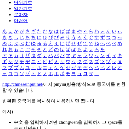
단위기호
일반기호
로마자
아랍어
あ
ぁ
か
が
さ
ざ
た
だ
な
は
ば
ぱ
ま
や
ゃ
ら
わ
ゎ
ん
い
ぃ
き
ぎ
し
じ
ち
ぢ
に
ひ
び
ぴ
み
り
う
ぅ
く
ぐ
す
ず
つ
づ
っ
ぬ
ふ
ぶ
ぷ
む
ゆ
ゅ
る
え
ぇ
け
げ
せ
ぜ
て
で
ね
へ
べ
ぺ
め
れ
お
ぉ
こ
ご
そ
ぞ
と
ど
の
ほ
ぼ
ぽ
も
よ
ょ
ろ
を
ア
ァ
カ
サ
ザ
タ
ダ
ナ
ハ
バ
パ
マ
ヤ
ャ
ラ
ワ
ヮ
ン
イ
ィ
キ
ギ
シ
ジ
チ
ヂ
ニ
ヒ
ビ
ピ
ミ
リ
ウ
ゥ
ク
グ
ス
ズ
ツ
ヅ
ッ
ヌ
フ
ブ
プ
ム
ユ
ュ
ル
エ
ェ
ケ
ゲ
セ
ゼ
テ
デ
ヘ
ベ
ペ
メ
レ
オ
ォ
コ
ゴ
ソ
ゾ
ト
ド
ノ
ホ
ボ
ポ
モ
ヨ
ョ
ロ
ヲ
―
http://chineseinput.net/
에서 pinyin(병음)방식으로 중국어를 변환
할 수 있습니다.
변환된 중국어를 복사하여 사용하시면 됩니다.
예시)
中文 을 입력하시려면
zhongwen
을 입력하시고 space를
누르시면됩니다.