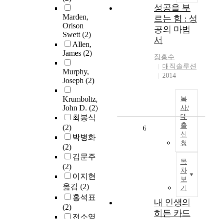
성공을 부
Marden,
르는 힘 : 성
Orison
공의 마법
Swett
(2)
서
Allen,
James
(2)
장홍수
매직솔루션
Murphy,
2014
Joseph
(2)
Krumboltz,
복
John D.
(2)
사/
대
최봉식
출
(2)
6
신
박병화
청
(2)
김문주
목
(2)
차
이지현
보
옮김
(2)
기
홍석표
내 인생의
(2)
히든 카드
전소영