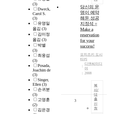
(3)
당신의 운
Dweck,
명이 예약
Carol S.
해둔 성공
(3)
유영일
지정석 =
옮김
(3)
Make a
김미정
reservation
옮김
(3)
for your
박별
success!
(3)
모치즈키 도시
최웅섭
타카
(3)
디앤씨미디
Posada,
어
Joachim de
2008
(3)
Singer,
Ellen
(3)
복
손귀분
사/
(3)
대
출
고영훈
3
신
(2)
청
김은경