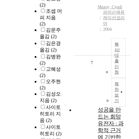
(2)
Maxey, Cyndi
조셉 머
피어슨에듀
피 지음
케이션코리
(2)
아
2004
김문주
옮김
(2)
김은경
복
옮김
(2)
사/
대
김병완
출
(2)
7
신
고혜성
청
(2)
오주현
목
(2)
차
김성오
보
지음
(2)
기
사이토
성공을 만
히토리 지
드는 희망
음
(2)
유전자 : 과
사이토
학적 근거
히토리
(2)
에 기반한