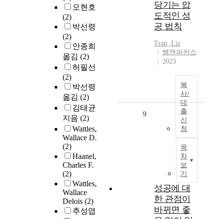
당기는 압
오현호
도적인 성
(2)
공 법칙
박선령
(2)
Tran, Liz
안종희
쌤앤파커스
옮김
(2)
2023
허필선
(2)
복
박선령
사/
옮김
(2)
대
김태균
출
9
지음
(2)
신
Wattles,
청
Wallace D.
(2)
목
Haanel,
차
Charles F.
보
(2)
기
Wattles,
성공에 대
Wallace
한 관점이
Delois
(2)
바뀌면 좋
추성엽