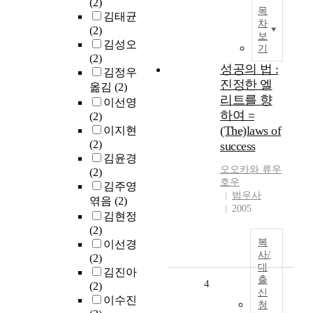
(2)
목
김태균
차
(2)
보
김성오
기
(2)
성공의 법 :
김정우
진정한 엘
옮김
(2)
리트를 향
이선영
하여 =
(2)
(The)laws of
이지현
(2)
success
김윤경
오오카와 류우
(2)
호우
김주영
범우사
엮음
(2)
2005
김현정
(2)
복
이선경
사/
(2)
대
김진아
출
4
(2)
신
이수진
청