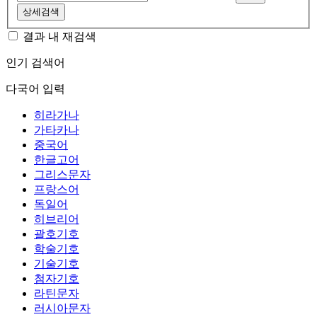
상세검색
결과 내 재검색
인기 검색어
다국어 입력
히라가나
가타카나
중국어
한글고어
그리스문자
프랑스어
독일어
히브리어
괄호기호
학술기호
기술기호
첨자기호
라틴문자
러시아문자