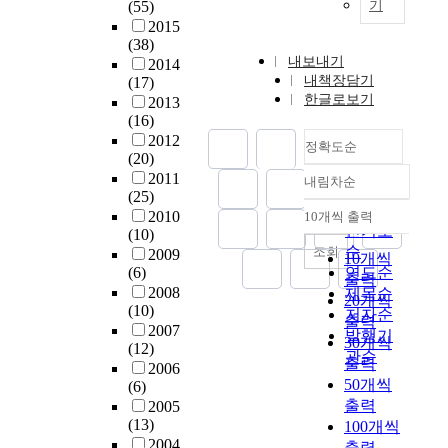
(55)
기
2015
(38)
내보내기
2014
내책장담기
(17)
한글로보기
2013
(16)
2012
정확도순
(20)
2011
내림차순
정확도
(25)
순
2010
10개씩 출력
내림차순
인기도
(10)
순
조회
2009
10개씩
(6)
연도순
출력
2008
제목순
20개씩
(10)
저자순
출력
2007
발행기
30개씩
(12)
관순
출력
2006
50개씩
(6)
출력
2005
(13)
100개씩
2004
출력