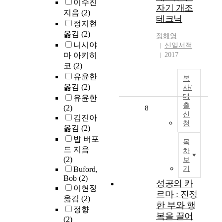
이수진
자기 개조
지음
(2)
테크닉
정지현
옮김
(2)
정해영
니시야
신일서적
마 아키히
2017
코
(2)
유윤한
복
옮김
(2)
사/
대
유윤한
출
(2)
8
신
김진아
청
옮김
(2)
밥 버포
목
드 지음
차
(2)
보
Buford,
기
Bob
(2)
성공의 카
이현정
르마 : 진정
옮김
(2)
한 부와 행
정향
복을 끌어
(2)