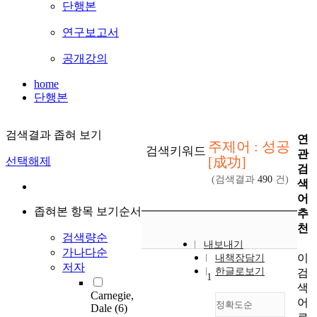
단행본
연구보고서
공개강의
home
단행본
검색결과 좁혀 보기
연
주제어 : 성공
검색키워드
관
[成功]
선택해제
검
(검색결과
490
건)
색
어
좁혀본 항목 보기순서
추
천
검색량순
내보내기
가나다순
이
내책장담기
저자
한글로보기
검
1
색
Carnegie,
어
정확도순
Dale
(6)