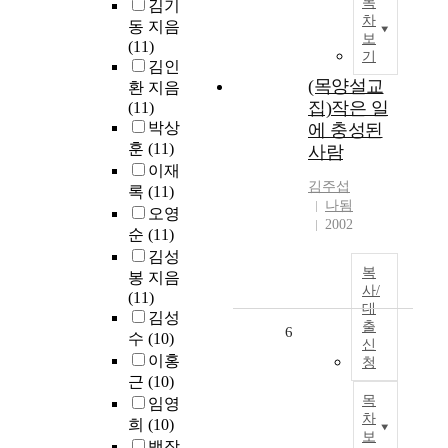
목
김기
차
동 지음
보
(11)
기
김인
(목양설교
환 지음
집)작은 일
(11)
박상
에 충성된
훈
(11)
사람
이재
김주섭
록
(11)
나됨
오영
2002
순
(11)
김성
복
봉 지음
사/
(11)
대
김성
출
6
수
(10)
신
이홍
청
근
(10)
목
임영
차
희
(10)
보
백장