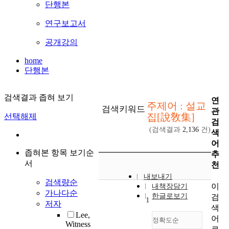
단행본
연구보고서
공개강의
home
단행본
검색결과 좁혀 보기
연
주제어 : 설교
검색키워드
관
집[說敎集]
선택해제
검
(검색결과
2,136
건)
색
어
좁혀본 항목 보기순
추
서
천
내보내기
검색량순
이
내책장담기
가나다순
한글로보기
검
1
저자
색
Lee,
어
정확도순
Witness