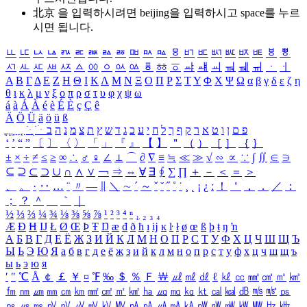
北京 을 입력하시려면
beijing
을 입력하시고 space를 누르
시면 됩니다.
ㅥ
ㅦ
ㅧ
ㅨ
ㅩ
ㅪ
ㅫ
ㅬ
ㅭ
ㅮ
ㅯ
ㅰ
ㅱ
ㅲ
ㅳ
ㅴ
ㅵ
ㅶ
ㅷ
ㅸ
ㅹ
ㅺ
ㅻ
ㅼ
ㅽ
ㅾ
ㅿ
ㆀ
ㆁ
ㆂ
ㆃ
ㆄ
ㆅ
ㆆ
ㆇ
ㆈ
ㆉ
ㆊ
ㆋ
ㆌ
ㆍ
ㆎ
Α
Β
Γ
Δ
Ε
Ζ
Η
Θ
Ι
Κ
Λ
Μ
Ν
Ξ
Ο
Π
Ρ
Σ
Τ
Υ
Φ
Χ
Ψ
Ω
α
β
γ
δ
ε
ζ
η
θ
ι
κ
λ
μ
ν
ξ
ο
π
ρ
σ
τ
υ
φ
χ
ψ
ω
á
à
Á
À
é
è
É
È
ç
Ç
ê
Ä
Ö
Ü
ä
ö
ü
ß
ְ
ֳ
ֲ
ֱ
ָ
ַ
ֵ
ֶ
ִ
ֹ
ּ
ֻ
ׂ
ׁ
ּ
ב
ה
נ
מ
צ
ת
ץ
ש
ד
ג
כ
ע
י
ח
ל
ך
ף
ק
ר
א
ט
ו
ן
ם
פ
‘
’
“
”
〔
〕
〈
〉
「
」
『
』
【
】
＂
（
）
［
］
｛
｝
±
×
÷
≠
≤
≥
∞
∴
♂
♀
∠
⊥
⌒
∂
∇
≡
≒
≪
≫
√
∽
∝
∵
∫
∬
∈
∋
⊆
⊇
⊂
⊃
∪
∩
∧
∨
￢
⇒
⇔
∀
∃
∮
∑
∏
＋
－
＜
＝
＞
、
。
·
‥
…
¨
〃
―
∥
＼
∼
´
～
ˇ
˘
˝
˚
˙
¸
˛
¡
¿
ː
！
＇
，
．
／
：
；
？
＾
＿
｀
｜
½
⅓
⅔
¼
¾
⅛
⅜
⅝
⅞
¹
²
³
⁴
ⁿ
₁
₂
₃
₄
Æ
Ð
Ħ
Ĳ
Ł
Ø
Œ
Þ
Ŧ
Ŋ
æ
đ
ð
ħ
ı
ĳ
ĸ
ŀ
ł
ø
œ
ß
þ
ŧ
ŋ
ŉ
А
Б
В
Г
Д
Е
Ё
Ж
З
И
Й
К
Л
М
Н
О
П
Р
С
Т
У
Ф
Х
Ц
Ч
Ш
Щ
Ъ
Ы
Ь
Э
Ю
Я
а
б
в
г
д
е
ё
ж
з
и
й
к
л
м
н
о
п
р
с
т
у
ф
х
ц
ч
ш
щ
ъ
ы
ь
э
ю
я
′
″
℃
Å
￠
￡
￥
¤
℉
‰
＄
％
Ｆ
￦
㎕
㎖
㎗
ℓ
㎘
㏄
㎣
㎤
㎥
㎦
㎙
㎚
㎛
㎜
㎝
㎞
㎟
㎠
㎡
㎢
㏊
㎍
㎎
㎏
㏏
㎈
㎉
㏈
㎧
㎨
㎰
㎱
㎲
㎳
㎴
㎵
㎶
㎷
㎸
㎹
㎀
㎁
㎂
㎃
㎄
㎺
㎻
㎽
㎾
㎿
㎐
㎑