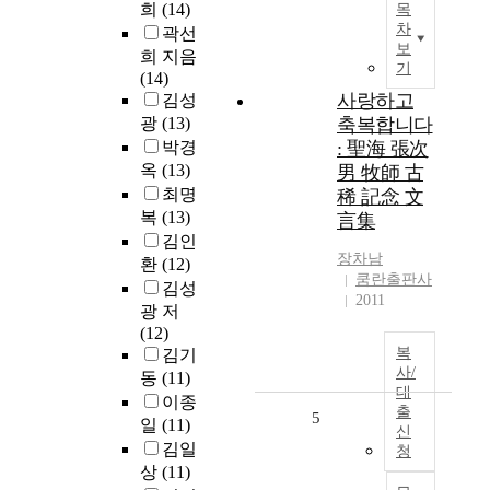
희
(14)
목
차
곽선
보
희 지음
기
(14)
사랑하고
김성
광
(13)
축복합니다
박경
: 聖海 張次
옥
(13)
男 牧師 古
최명
稀 記念 文
복
(13)
言集
김인
장차남
환
(12)
쿰란출판사
김성
2011
광 저
(12)
복
김기
사/
동
(11)
대
이종
출
5
일
(11)
신
김일
청
상
(11)