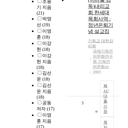
(이바울 감
조용
독)내리교
기 지음
회 한세대
(21)
목회사역 :
박영
선
(19)
정년은퇴기
이영
념 설교집
훈
(18)
기독교 대한감
이강
리회
헌
(18)
국제기독언
이강
어문화연구
헌 지음
원 기독언
어문화사
(18)
2003
김선
운
(18)
김선
복
운 지음
사/
대
(18)
출
공동
3
신
저자
(17)
청
이영
훈 지음
목
(17)
차