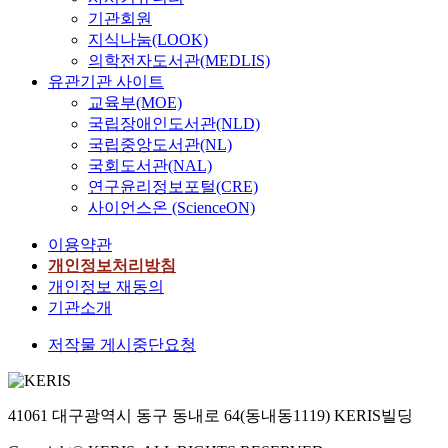
기관회원
지식나눔(LOOK)
의학전자도서관(MEDLIS)
유관기관 사이트
교육부(MOE)
국립장애인도서관(NLD)
국립중앙도서관(NL)
국회도서관(NAL)
연구윤리정보포털(CRE)
사이언스온 (ScienceON)
이용약관
개인정보처리방침
개인정보 재동의
기관소개
저작물 게시중단요청
41061 대구광역시 동구 동내로 64(동내동1119) KERIS빌딩