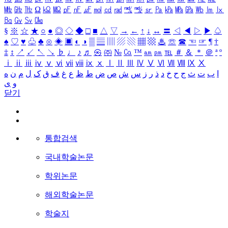
㎒
㎓
㎔
Ω
㏀
㏁
㎊
㎋
㎌
㏖
㏅
㎭
㎮
㎯
㏛
㎩
㎪
㎫
㎬
㏝
㏐
㏓
㏃
㏉
㏜
㏆
§
※
☆
★
○
●
◎
◇
◆
□
■
△
▽
→
←
↑
↓
↔
〓
◁
◀
▷
▶
♤
♠
♡
♥
♧
♣
⊙
◈
▣
◐
◑
▒
▤
▥
▨
▧
▦
▩
♨
☏
☎
☜
☞
¶
†
‡
↕
↗
↙
↖
↘
♭
♩
♪
♬
㉿
㈜
№
㏇
™
㏂
㏘
℡
＃
＆
＊
＠
ª
º
ⅰ
ⅱ
ⅲ
ⅳ
ⅴ
ⅵ
ⅶ
ⅷ
ⅸ
ⅹ
Ⅰ
Ⅱ
Ⅲ
Ⅳ
Ⅴ
Ⅵ
Ⅶ
Ⅷ
Ⅸ
Ⅹ
ا
ب
ت
ث
ج
ح
خ
د
ذ
ر
ز
س
ش
ص
ض
ط
ظ
ع
غ
ف
ق
ک
ل
م
ن
ه
و
ی
닫기
통합검색
국내학술논문
학위논문
해외학술논문
학술지