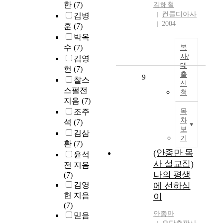
한
(7)
김해철
컨콜디아사
김병
2004
훈
(7)
박옥
수
(7)
복
사/
김영
대
헌
(7)
출
9
찰스
신
스펄전
청
지음
(7)
조주
목
차
석
(7)
보
김삼
기
환
(7)
(안종만 목
윤석
사 설교집)
전 지음
나의 평생
(7)
김영
에 선하심
헌 지음
이
(7)
안종만
믿음