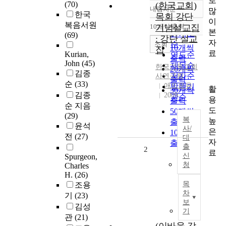
로
(70)
(한국교회)
내림차순
많
정확도
한국
목회 강단
이
순
복음서원
10개씩 출력
기념설교집
내림차순
본
인기도
(69)
: 강단 설교
자
순
조회
10개씩
집
료
Kurian,
연도순
출력
John
(45)
제목순
한국기독교회
20개씩
김종
저자순
사연구원
출력
순
(33)
애드포유
발행기
활
30개씩
김종
2009
관순
용
출력
순 지음
도
50개씩
(29)
복
높
출력
윤석
사/
은
100개씩
전
(27)
대
자
출력
출
2
료
신
Spurgeon,
청
Charles
H.
(26)
목
조용
차
기
(23)
보
김성
기
관
(21)