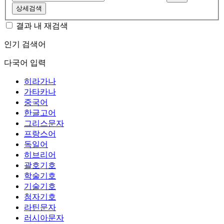
상세검색
결과 내 재검색
인기 검색어
다국어 입력
히라가나
가타카나
중국어
한글고어
그리스문자
프랑스어
독일어
히브리어
괄호기호
학술기호
기술기호
첨자기호
라틴문자
러시아문자