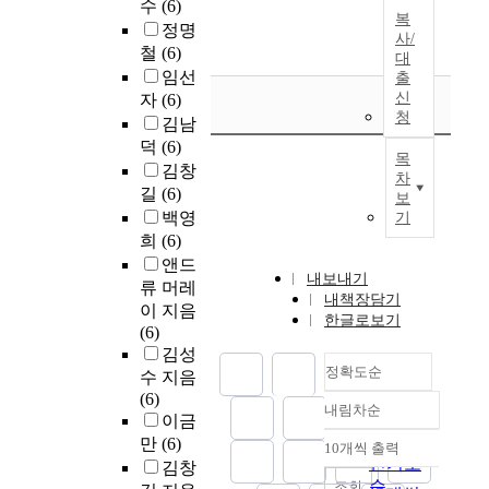
수
(6)
복
정명
사/
철
(6)
대
임선
출
신
자
(6)
청
김남
덕
(6)
목
김창
차
길
(6)
보
백영
기
희
(6)
앤드
내보내기
류 머레
내책장담기
이 지음
한글로보기
(6)
김성
정확도순
수 지음
(6)
내림차순
정확도
이금
순
만
(6)
10개씩 출력
내림차순
인기도
김창
순
조회