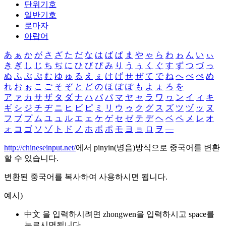
단위기호
일반기호
로마자
아랍어
あ
ぁ
か
が
さ
ざ
た
だ
な
は
ば
ぱ
ま
や
ゃ
ら
わ
ゎ
ん
い
ぃ
き
ぎ
し
じ
ち
ぢ
に
ひ
び
ぴ
み
り
う
ぅ
く
ぐ
す
ず
つ
づ
っ
ぬ
ふ
ぶ
ぷ
む
ゆ
ゅ
る
え
ぇ
け
げ
せ
ぜ
て
で
ね
へ
べ
ぺ
め
れ
お
ぉ
こ
ご
そ
ぞ
と
ど
の
ほ
ぼ
ぽ
も
よ
ょ
ろ
を
ア
ァ
カ
サ
ザ
タ
ダ
ナ
ハ
バ
パ
マ
ヤ
ャ
ラ
ワ
ヮ
ン
イ
ィ
キ
ギ
シ
ジ
チ
ヂ
ニ
ヒ
ビ
ピ
ミ
リ
ウ
ゥ
ク
グ
ス
ズ
ツ
ヅ
ッ
ヌ
フ
ブ
プ
ム
ユ
ュ
ル
エ
ェ
ケ
ゲ
セ
ゼ
テ
デ
ヘ
ベ
ペ
メ
レ
オ
ォ
コ
ゴ
ソ
ゾ
ト
ド
ノ
ホ
ボ
ポ
モ
ヨ
ョ
ロ
ヲ
―
http://chineseinput.net/
에서 pinyin(병음)방식으로 중국어를 변환
할 수 있습니다.
변환된 중국어를 복사하여 사용하시면 됩니다.
예시)
中文 을 입력하시려면
zhongwen
을 입력하시고 space를
누르시면됩니다.