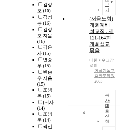
김정
보
기
호
(16)
김성
(서울노회)
봉
(16)
개회예배
김정
설교집 : 제
호 지음
121-164회
(16)
개회설교
김은
묶음
자
(15)
변승
대한예수교장
우
(15)
로회
한국기독교
변승
출판문화원
우 지음
2003
(15)
조병
복
돈
(15)
사/
[저자
대
(14)
출
4
조병
신
문
(14)
청
곽선