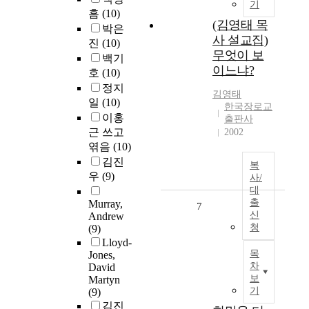
기
흠
(10)
(김영태 목
박은
사 설교집)
진
(10)
무엇이 보
백기
이느냐?
호
(10)
정지
김영태
일
(10)
한국장로교
이홍
출판사
근 쓰고
2002
엮음
(10)
김진
복
우
(9)
사/
대
출
Murray,
7
신
Andrew
청
(9)
Lloyd-
목
Jones,
차
David
보
Martyn
기
(9)
김진