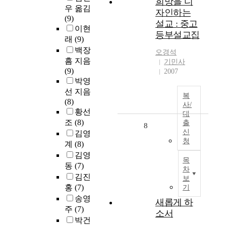
희망을 디
우 옮김
자인하는
(9)
설교 : 중고
이현
등부설교집
래
(9)
백장
오경석
흠 지음
기민사
(9)
2007
박영
선 지음
복
(8)
사/
황선
대
조
(8)
출
8
신
김영
청
계
(8)
김영
목
동
(7)
차
김진
보
홍
(7)
기
송영
새롭게 하
주
(7)
소서
박건