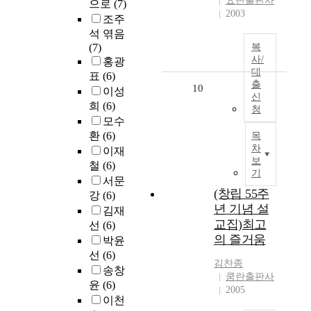
요단출판사
으로
(7)
2003
조주
석 엮음
(7)
복
사/
홍광
대
표
(6)
출
10
이성
신
희
(6)
청
모수
환
(6)
목
차
이재
보
철
(6)
기
서문
(창립 55주
강
(6)
년 기념 설
김재
교집)최고
선
(6)
의 즐거움
박윤
선
(6)
김찬종
송창
쿰란출판사
윤
(6)
2005
이천