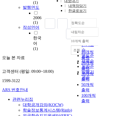
내보내기
(1)
내책장담기
발행연도
한글로보기
2006
(1)
정확도순
작성언어
내림차순
정확도
한국
순
10개씩 출력
내림차순
어
인기도
(1)
순
조회
10개씩
연도순
출력
오늘 본 자료
제목순
20개씩
저자순
출력
고객센터 (평일: 09:00~18:00)
발행기
30개씩
관순
출력
1599-3122
50개씩
ARS 번호안내
출력
100개씩
관련누리집
출력
대학공개강의(KOCW)
학술정보통계시스템(Rinfo)
외국학술지지원센터(FRIC)