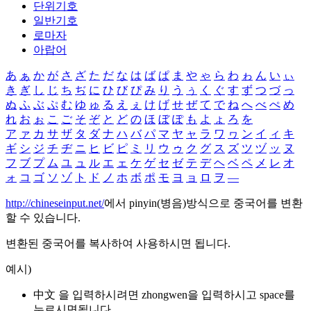
단위기호
일반기호
로마자
아랍어
あ
ぁ
か
が
さ
ざ
た
だ
な
は
ば
ぱ
ま
や
ゃ
ら
わ
ゎ
ん
い
ぃ
き
ぎ
し
じ
ち
ぢ
に
ひ
び
ぴ
み
り
う
ぅ
く
ぐ
す
ず
つ
づ
っ
ぬ
ふ
ぶ
ぷ
む
ゆ
ゅ
る
え
ぇ
け
げ
せ
ぜ
て
で
ね
へ
べ
ぺ
め
れ
お
ぉ
こ
ご
そ
ぞ
と
ど
の
ほ
ぼ
ぽ
も
よ
ょ
ろ
を
ア
ァ
カ
サ
ザ
タ
ダ
ナ
ハ
バ
パ
マ
ヤ
ャ
ラ
ワ
ヮ
ン
イ
ィ
キ
ギ
シ
ジ
チ
ヂ
ニ
ヒ
ビ
ピ
ミ
リ
ウ
ゥ
ク
グ
ス
ズ
ツ
ヅ
ッ
ヌ
フ
ブ
プ
ム
ユ
ュ
ル
エ
ェ
ケ
ゲ
セ
ゼ
テ
デ
ヘ
ベ
ペ
メ
レ
オ
ォ
コ
ゴ
ソ
ゾ
ト
ド
ノ
ホ
ボ
ポ
モ
ヨ
ョ
ロ
ヲ
―
http://chineseinput.net/
에서 pinyin(병음)방식으로 중국어를 변환
할 수 있습니다.
변환된 중국어를 복사하여 사용하시면 됩니다.
예시)
中文 을 입력하시려면
zhongwen
을 입력하시고 space를
누르시면됩니다.