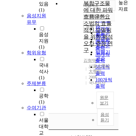
높은
복합구조물
있음
내림차순
정확도
자료
에 대한 파워
(1)
순
음성지원
10개씩 출력
흐름유한요
내림차순
인기도
유무
소법의 효율
순
조회
10개씩
적인 모델링
연도순
음성
출력
을 위한 해석
제목순
지원
20개씩
오차 추정 연
저자순
(1)
출력
구
발행기
학위유형
30개씩
관순
출력
김형택
국내
서울大學校
50개씩
석사
大學院
출력
(1)
2006
100개씩
국내석사
주제분류
출력
공학
원문
(1)
보기
수여기관
음성
서울
듣기
대학
교