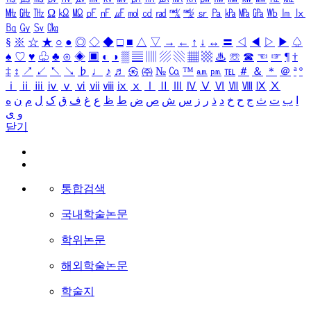
㎒
㎓
㎔
Ω
㏀
㏁
㎊
㎋
㎌
㏖
㏅
㎭
㎮
㎯
㏛
㎩
㎪
㎫
㎬
㏝
㏐
㏓
㏃
㏉
㏜
㏆
§
※
☆
★
○
●
◎
◇
◆
□
■
△
▽
→
←
↑
↓
↔
〓
◁
◀
▷
▶
♤
♠
♡
♥
♧
♣
⊙
◈
▣
◐
◑
▒
▤
▥
▨
▧
▦
▩
♨
☏
☎
☜
☞
¶
†
‡
↕
↗
↙
↖
↘
♭
♩
♪
♬
㉿
㈜
№
㏇
™
㏂
㏘
℡
＃
＆
＊
＠
ª
º
ⅰ
ⅱ
ⅲ
ⅳ
ⅴ
ⅵ
ⅶ
ⅷ
ⅸ
ⅹ
Ⅰ
Ⅱ
Ⅲ
Ⅳ
Ⅴ
Ⅵ
Ⅶ
Ⅷ
Ⅸ
Ⅹ
ا
ب
ت
ث
ج
ح
خ
د
ذ
ر
ز
س
ش
ص
ض
ط
ظ
ع
غ
ف
ق
ک
ل
م
ن
ه
و
ی
닫기
통합검색
국내학술논문
학위논문
해외학술논문
학술지