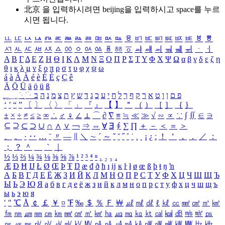
北京 을 입력하시려면
beijing
을 입력하시고 space를 누르
시면 됩니다.
ㅥ
ㅦ
ㅧ
ㅨ
ㅩ
ㅪ
ㅫ
ㅬ
ㅭ
ㅮ
ㅯ
ㅰ
ㅱ
ㅲ
ㅳ
ㅴ
ㅵ
ㅶ
ㅷ
ㅸ
ㅹ
ㅺ
ㅻ
ㅼ
ㅽ
ㅾ
ㅿ
ㆀ
ㆁ
ㆂ
ㆃ
ㆄ
ㆅ
ㆆ
ㆇ
ㆈ
ㆉ
ㆊ
ㆋ
ㆌ
ㆍ
ㆎ
Α
Β
Γ
Δ
Ε
Ζ
Η
Θ
Ι
Κ
Λ
Μ
Ν
Ξ
Ο
Π
Ρ
Σ
Τ
Υ
Φ
Χ
Ψ
Ω
α
β
γ
δ
ε
ζ
η
θ
ι
κ
λ
μ
ν
ξ
ο
π
ρ
σ
τ
υ
φ
χ
ψ
ω
á
à
Á
À
é
è
É
È
ç
Ç
ê
Ä
Ö
Ü
ä
ö
ü
ß
ְ
ֳ
ֲ
ֱ
ָ
ַ
ֵ
ֶ
ִ
ֹ
ּ
ֻ
ׂ
ׁ
ּ
ב
ה
נ
מ
צ
ת
ץ
ש
ד
ג
כ
ע
י
ח
ל
ך
ף
ק
ר
א
ט
ו
ן
ם
פ
‘
’
“
”
〔
〕
〈
〉
「
」
『
』
【
】
＂
（
）
［
］
｛
｝
±
×
÷
≠
≤
≥
∞
∴
♂
♀
∠
⊥
⌒
∂
∇
≡
≒
≪
≫
√
∽
∝
∵
∫
∬
∈
∋
⊆
⊇
⊂
⊃
∪
∩
∧
∨
￢
⇒
⇔
∀
∃
∮
∑
∏
＋
－
＜
＝
＞
、
。
·
‥
…
¨
〃
―
∥
＼
∼
´
～
ˇ
˘
˝
˚
˙
¸
˛
¡
¿
ː
！
＇
，
．
／
：
；
？
＾
＿
｀
｜
½
⅓
⅔
¼
¾
⅛
⅜
⅝
⅞
¹
²
³
⁴
ⁿ
₁
₂
₃
₄
Æ
Ð
Ħ
Ĳ
Ł
Ø
Œ
Þ
Ŧ
Ŋ
æ
đ
ð
ħ
ı
ĳ
ĸ
ŀ
ł
ø
œ
ß
þ
ŧ
ŋ
ŉ
А
Б
В
Г
Д
Е
Ё
Ж
З
И
Й
К
Л
М
Н
О
П
Р
С
Т
У
Ф
Х
Ц
Ч
Ш
Щ
Ъ
Ы
Ь
Э
Ю
Я
а
б
в
г
д
е
ё
ж
з
и
й
к
л
м
н
о
п
р
с
т
у
ф
х
ц
ч
ш
щ
ъ
ы
ь
э
ю
я
′
″
℃
Å
￠
￡
￥
¤
℉
‰
＄
％
Ｆ
￦
㎕
㎖
㎗
ℓ
㎘
㏄
㎣
㎤
㎥
㎦
㎙
㎚
㎛
㎜
㎝
㎞
㎟
㎠
㎡
㎢
㏊
㎍
㎎
㎏
㏏
㎈
㎉
㏈
㎧
㎨
㎰
㎱
㎲
㎳
㎴
㎵
㎶
㎷
㎸
㎹
㎀
㎁
㎂
㎃
㎄
㎺
㎻
㎽
㎾
㎿
㎐
㎑