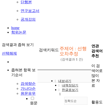
단행본
연구보고서
공개강의
home
학위논문
검색결과 좁혀 보기
연관
주제어 : 선행
검색키워드
검색어
오차추정
선택해제
추천
(검색결과
1
건)
이 검
좁혀본 항목 보
색어로
기순서
많이
본 자
내보내기
검색량순
료
내책장담기
가나다순
한글로보기
원문유무
1
정확도순
활용도
원문