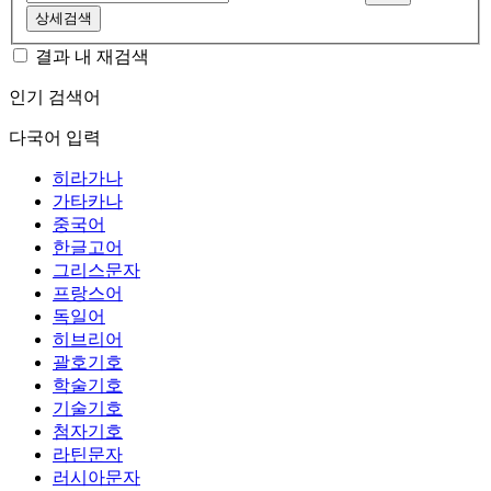
상세검색
결과 내 재검색
인기 검색어
다국어 입력
히라가나
가타카나
중국어
한글고어
그리스문자
프랑스어
독일어
히브리어
괄호기호
학술기호
기술기호
첨자기호
라틴문자
러시아문자