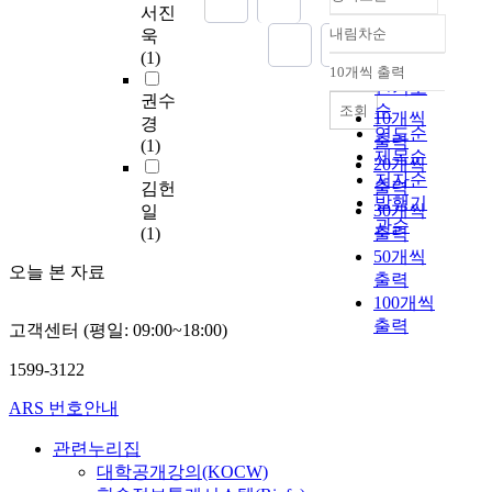
s
쓰
u
서진
effect of college
실
n
아니라 다른 모든 모형
로
을
t
고
m
내림차순
욱
advertising on the
태
o
에도 쉽게 적용 할 수
서
정확도
이
u
있
a
(1)
attitutdes of high-
분
f
있으며 또한 각각의 모
자
순
용
d
다
10개씩 출력
n
내림차순
school student(3
석
c
형들을 비교하여 최적
리
인기도
하
y
.
r
권수
school years) and their
을
o
의 반응표면 모형을 찾
매
여
순
조회
w
자
10개씩
e
경
decision-making in
위
n
을 수 있는 새로운 적
김
일
연도순
e
동
출력
s
(1)
selection of college.
해
c
합결여 검정을 제안하
하
반
r
제목순
차
20개씩
o
The sample size of 297
문
e
였다. 이를 한단계 확
고
통
e
저자순
는
u
출력
김헌
high-school students(3
헌
n
장시켜 일반화 선형모
있
계
(
발행기
소
r
30개씩
일
school years) in
자
t
형 선택에도 적용시켜
다
,
1
관순
비
c
(1)
출력
Bucheon and Incheon
료
r
보았다. 마지막으로 새
.
교
)
자
e
city in Korea
50개씩
및
a
로운 적합결여 검정의
태
차
t
에
오늘 본 자료
'
responded to survey
선
출력
t
알고리즘을 TypeⅢ분
권
분
o
게
i
questionnaires. Three
행
100개씩
i
석을 활용하여 SAS 시
도
석
d
운
s
major study of subjects
연
n
스템으로 구현하였으
출력
장
,
고객센터 (평일: 09:00~18:00)
e
송
r
are generated as
구
g
며, 사용자 친화적인
의
T
s
수
e
follows: first, high-
를
t
1599-3122
프로그램 S-PLUS로 재
수
검
c
단
q
school students'
참
o
구현하여 그 결과를 비
가
증
r
이
u
ARS 번호안내
attitudes to utilize
고
c
교하였다. In this paper
급
을
i
상
i
college advertising are
하
i
studied about the Lack
격
실
b
의
관련누리집
r
significantly divided
여
t
of Fit test which is a
히
시
e
삶
대학공개강의(KOCW)
e
into adaptable, and
설
y
method of selecting
증
하
c
에