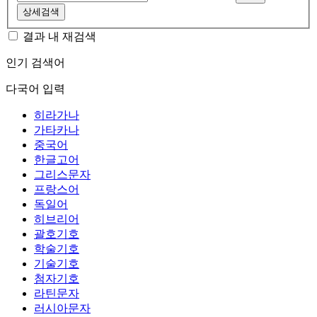
상세검색
결과 내 재검색
인기 검색어
다국어 입력
히라가나
가타카나
중국어
한글고어
그리스문자
프랑스어
독일어
히브리어
괄호기호
학술기호
기술기호
첨자기호
라틴문자
러시아문자