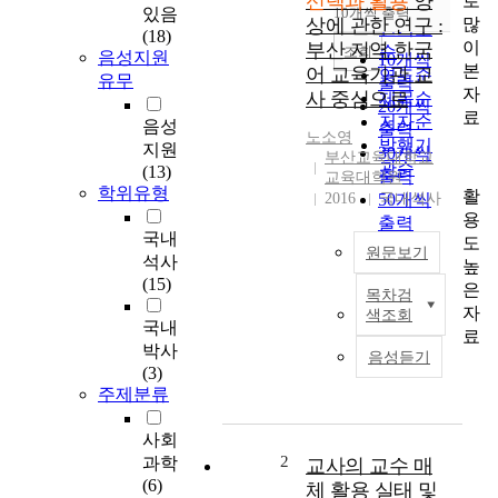
선택과 활용
양
로
순
있음
10개씩 출력
내림차순
많
상에 관한 연구 :
인기도
(18)
이
부산 지역 한국
순
조회
음성지원
10개씩
본
어 교육기관 교
연도순
유무
출력
자
사 중심으로
제목순
20개씩
료
저자순
음성
출력
노소영
발행기
지원
30개씩
부산교육대학교
관순
(13)
출력
교육대학원
학위유형
활
2016
50개씩
국내석사
용
출력
국내
도
100개씩
원문보기
석사
높
출력
(15)
은
목차검
이
자
색조회
연
국내
료
구
박사
음성듣기
의
(3)
목
주제분류
적
은
사회
부
2
과학
교사의 교수 매
산
(6)
체 활용 실태 및