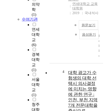
실
택
연세대학교 교육
의약
태
대학원
하
학
를
2019
국내석사
고
(1)
진
있
수여기관
단
으
원문보기
하
며
연세
고
,
대학
음성듣기
F
,
교
교
o
교
재
(6)
l
수
를
l
매
어
경북
o
체
떻
대학
w
선
게
교
i
택
활
(1)
n
4
과
대학 광고가 수
용
g
활
험생의 대학 선
하
서울
t
용
택시 의사결정
고
대학
h
에
있
에 미치는 영향
교
e
있
는
에 관한 연구 :
(1)
c
어
지
인천, 부천 지역
u
서
를
청주
7개 전문대학을
r
교
조
대학
중심으로
r