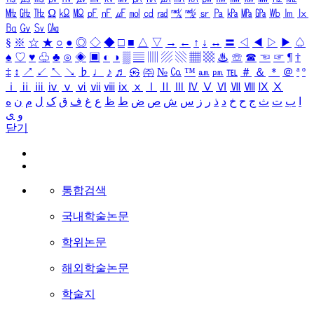
㎒
㎓
㎔
Ω
㏀
㏁
㎊
㎋
㎌
㏖
㏅
㎭
㎮
㎯
㏛
㎩
㎪
㎫
㎬
㏝
㏐
㏓
㏃
㏉
㏜
㏆
§
※
☆
★
○
●
◎
◇
◆
□
■
△
▽
→
←
↑
↓
↔
〓
◁
◀
▷
▶
♤
♠
♡
♥
♧
♣
⊙
◈
▣
◐
◑
▒
▤
▥
▨
▧
▦
▩
♨
☏
☎
☜
☞
¶
†
‡
↕
↗
↙
↖
↘
♭
♩
♪
♬
㉿
㈜
№
㏇
™
㏂
㏘
℡
＃
＆
＊
＠
ª
º
ⅰ
ⅱ
ⅲ
ⅳ
ⅴ
ⅵ
ⅶ
ⅷ
ⅸ
ⅹ
Ⅰ
Ⅱ
Ⅲ
Ⅳ
Ⅴ
Ⅵ
Ⅶ
Ⅷ
Ⅸ
Ⅹ
ا
ب
ت
ث
ج
ح
خ
د
ذ
ر
ز
س
ش
ص
ض
ط
ظ
ع
غ
ف
ق
ک
ل
م
ن
ه
و
ی
닫기
통합검색
국내학술논문
학위논문
해외학술논문
학술지