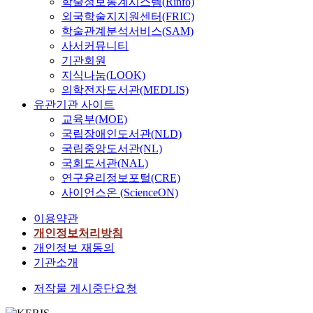
d
학술정보통계시스템(Rinfo)
unadaptable groups;
문
a
the optimal model in
가
였
o
있
t
외국학술지지원센터(FRIC)
second, four attitudinal
지
n
Response Surface
함
고
n
어
o
학술관계분석서비스(SAM)
attributes such as
를
d
Design and found out
에
이
s
서
p
사서커뮤니티
information issues,
작
p
the Lack of fit test can
따
를
u
중
o
economic issues,
성
기관회원
s
examine easily only
라
통
m
요
s
professional issues and
하
지식나눔(LOOK)
y
the second order model
태
하
e
한
i
community
고
c
의학전자도서관(MEDLIS)
not the others under
권
여
r
역
t
relation/competitive
교
h
SAS system. So, we
도
유관기관 사이트
한
p
할
i
issues differentiate
육
o
propose an innovative
시
교육부(MOE)
국
e
을
v
upon for those with
공
l
method to select the
장
국립장애인도서관(NLD)
어
r
수
e
favorable attitudes
학
o
model so called, the
에
교
국립중앙도서관(NL)
c
행
l
from those with
전
g
New Lack of Fit Test.
서
육
국회도서관(NAL)
e
하
y
undecided and
문
i
This can examine all
생
현
p
연구윤리정보포털(CRE)
므
l
unfavorable attitudes
가
c
kinds of models as well
존
장
t
사이언스온 (ScienceON)
로
e
toward college
2
a
as the compare a model
하
에
i
,
a
advertising; and
명
l
with another.
기
서
이용약관
o
소
d
finally, toward college
의
e
Furthermore, This
위
교
개인정보처리방침
n
비
s
advertising influence
자
x
method can be applied
해
재
a
개인정보 재동의
자
o
decision-making in
문
h
to selecting the
서
선
n
기관소개
들
c
college selection. This
을
a
optimal generalized
는
택
d
이
i
study directly
받
u
linear model. Also, this
소
에
저작물 게시중단요청
a
자
e
examined these
아
s
algorithm is programed
비
미
t
동
t
subjects. Survey was
연
t
by using SAS, and the
자