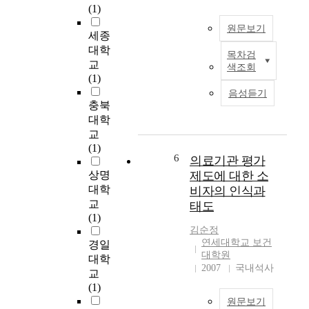
t
(1)
기준이 과거처럼 전통
,
점
i
적인 서열에 의존하기
수
을
원문보기
o
세종
보다는 미래에 대한 전
단
기
n
대학
망과 차별화된 대학 이
-
술
목차검
전
a
교
미지에 따라 결정되는
목
색조회
적
기
g
(1)
경향이 점차 증가하고
적
인
차
e
있음으로 대학 광고나
사
음성듣기
관
는
,
충북
홍보물이 주 대상자인
슬
점
소
w
대학
수험생들에게 어떻게
이
에
음
e
보여지고 있으며, 얼마
론
교
서
감
a
나 효과가 있는가를 조
과
(1)
도
소
6
r
의료기관 평가
사하고 대학 광고와 홍
래
출
와
e
상명
보를 보다 효율적이고
제도에 대한 소
더
하
대
n
차별화된 방법을 제시
링
대학
비자의 인식과
고
기
o
하는 것이 목적이다.
기
교
태도
자
오
w
특히 수도권은 지방 대
법
(1)
한
염
e
학과는 달리 정원 미달
을
김순정
다
문
n
연세대학교 보건
이나 미등록 사태는 벌
활
경일
.
제
t
대학원
어지고 있지는 않지만,
용
대학
이
해
2007
국내석사
e
수도권에 집중되어 있
하
교
를
결
r
는 전문대학의 경우 입
여
(1)
위
,
i
시생들을 유치하기 위
교
원문보기
해
에