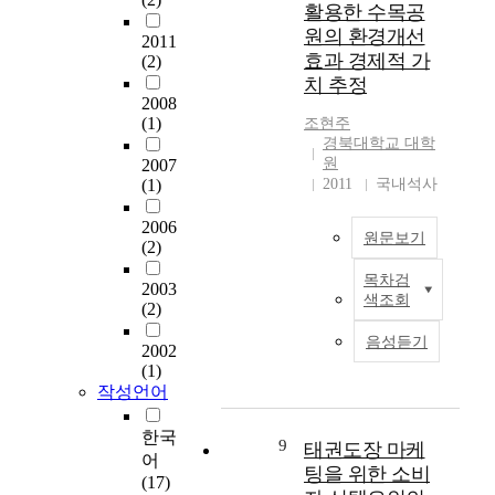
대
i
활용한 수목공
너
a
접근 방법을 살펴 보았
는
상
m
지
원의 환경개선
o
2011
다. 선행 연구들을 바
가
으
p
안
효과 경제적 가
f
(2)
탕으로 2003년 10월
치
로
a
보
t
치 추정
10일부터 10월 18일까
구
설
c
를
2008
h
지 인천과 부천 지역에
조
문
t
지
(1)
조현주
e
소재하는 8개 고등학
에
조
o
키
경북대학교 대학
'
교를 대상으로 대학 광
대
사
n
원
2007
며
f
고의 활용 정도와 선택
한
를
c
(1)
2011
국내석사
,
o
기준, 그리고 선호도
알
실
o
글
u
조사를 실시하였다. 조
아
시
2006
n
로
r
원문보기
사 대학으로는 인천과
보
(2)
하
s
벌
t
부천 지역의 7개 전문
고
고
u
경
h
목차검
대학을 중심으로 이루
자
T
2003
,
m
쟁
색조회
i
어졌다. 설문 조사 자
실
(2)
h
설
e
력
n
료 처리 방법으로는 각
시
e
문
r
강
음성듣기
d
2002
문항별 성별, 거주 지
되
i
조
v
화
u
(1)
역, 전공에 따른 차이
었
n
사
i
와
s
작성언어
를 검증하기 위해 t 검
다
c
통
e
경
t
정, χ^(2) 검정을 SPSS
.
r
계
w
제
r
한국
for Windows 통계 프로
연
e
9
분
태권도장 마케
s
발
i
어
그램을 이용하여 실시
구
a
석
o
팅을 위한 소비
전
a
(17)
하였다. 본 논문의 연
참
s
결
f