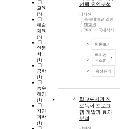
지
선택 요인분석
역
교육
한
(5)
김지선
국
충북대학교 일반
어
예술
대학원
교
2016
국내석사
체육
사
(3)
들
원문보기
이
인문
어
학
목차검
본
떠
(1)
색조회
연
한
구
메
공학
음성듣기
는
커
(1)
교
니
사
즘
농수
의
에
해양
교
3
학교도서관 진
의
(1)
수
해
로독서 프로그
매
교
자연
램 개발과 효과
체
재
과학
분석
활
를
(1)
용
선
김택선