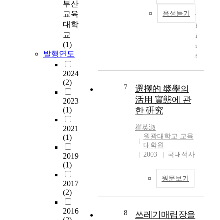
n
해 경쟁이 치열하다.
사
부산
실
너
g
그 중에서도 인천과 부
의
교육
음성듣기
제
T
지
t
천 지역의 전문대학의
교
대학
교
h
절
h
경우 수도권의 명문 4
수
교
육
i
약
e
년제 대학교와 치열한
매
(1)
현
s
을
t
경쟁을 치루어야 하기
체
발행연도
장
s
꾀
r
에 각 전문대학별로 대
선
에
t
할
a
학 광고에 심열을 기울
택
2024
있
u
수
n
이고 있다. 본 연구에
을
(2)
는
d
7
있
選擇的 奬學의
s
서는 대학 광고에 대한
위
부
y
으
活用 實態에 관
f
2023
선행 연구들 중 대학
한
산
e
며
o
(1)
한 硏究
마케팅적 접근 연구인
의
지
v
,
r
UIP(University
사
역
a
천
崔英淑
2021
m
Identity Program) 접근
결
한
l
연
원광대학교 교육
(1)
a
방법과 IMC(Integrated
정
국
u
대학원
자
t
Marketing
과
어
a
2003
국내석사
2019
원
i
Communication) 접근
정
교
t
(1)
을
o
방법과 수험생의 대학
에
사
e
보
n
원문보기
광고에 대한 태도 연구
서
8
2017
s
호
a
인 의도적 광고에 대한
가
(2)
0
t
하
l
수용자 선호도 접근 방
지
명
h
고
e
법과 수용자의 광고 선
게
2016
을
8
e
쓰레기매립장을
에
r
호도에 대한 심리학적
되
(2)