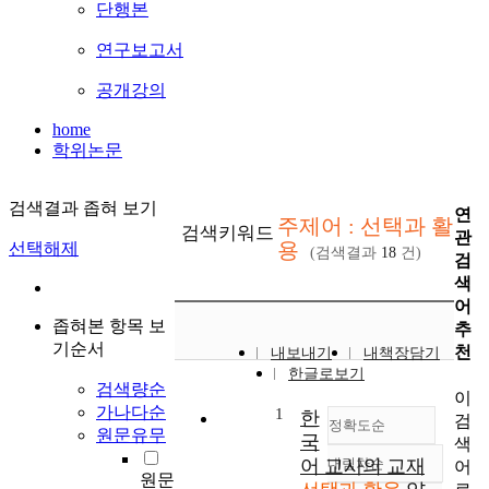
단행본
연구보고서
공개강의
home
학위논문
검색결과 좁혀 보기
연
주제어 : 선택과 활
검색키워드
관
용
선택해제
(검색결과
18
건)
검
색
어
좁혀본 항목 보
추
기순서
천
내보내기
내책장담기
한글로보기
검색량순
이
가나다순
1
한
검
정확도순
원문유무
국
색
어 교사의 교재
내림차순
어
정확도
원문