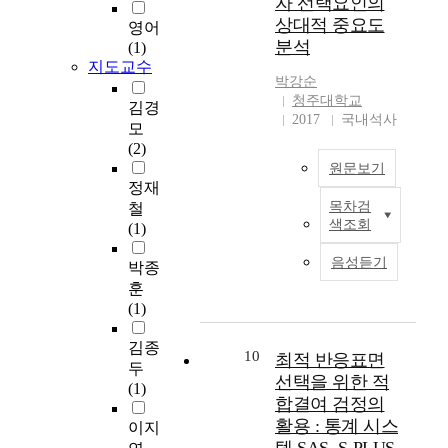
자 선택요인의
을
l
구 결과는 다음과 같이
여
e
과
h
노
상대적 중요도
r
영어
요약될 수 있다. 첫째,
자
o
를
o
릴
분석
e
(1)
대학 정보원의 성격상
는
f
보
s
수
v
지도교수
매스미디어적인 정보
충
c
완
p
있
박강순
o
원보다는 의견지도자
청
o
하
i
청주대학교
고
l
김경
적인 주위의 권유에 따
북
n
기
t
2017
국내석사
,
u
모
라 대학 정보원을 활용
도
c
위
a
경
t
(2)
하는 것으로 나타났다.
에
e
해
l
제
i
성별에 따라서는 남자
원문보기
소
r
한
p
적
o
정재
학생이 여자 학생들보
재
n
국
e
이
n
목차검
철
다 활용 정도가 높은
한
s
태
어
r
점
색조회
'
(1)
것으로 나타났으며, 거
중
o
권
교
f
이
.
주 지역과 전공에 따라
․
n
도
사
o
있
음성듣기
I
박종
서는 통계적으로 유의
고
l
는
두
r
는
n
훈
하지 않은 결과가 나왔
등
e
한
명
m
지
t
(1)
다. 둘째, 대학 입학시
학
i
국
을
a
속
h
대학 선택 기준에 대해
교
s
의
대
n
가
i
김종
서는 성별에 따라 남자
교
u
중
상
10
c
최적 반응표면
능
s
두
학생들이 여자 학생들
사
r
요
으
e
선택을 위한 적
한
p
(1)
보다 제1요인(사회적
2
e
한
로
r
미
합결여 검정의
e
요인)에 그 비중을 높
0
a
문
면
e
래
활용 : 통계 시스
r
이지
게 두는 것으로 나타났
4
c
화
담
p
를
i