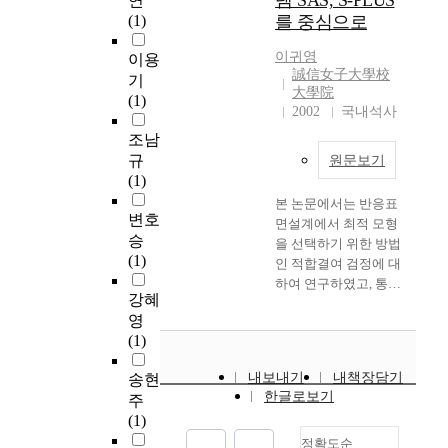
템 SAS, S-PLUS
연
으며, 거주 지역과 전
명
t
로
을
o
위
o
(1)
를 중심으로
공에 따라서는 선택 기
을
i
서
실
r
한
d
준이 통계적으로 유의
대
v
자
시
t
솔
이귀영
o
이용
하지 않은 결과가 나왔
상
i
리
하
.
루
誠信女子大學校
f
기
다. 셋째, 대학 광고 선
으
t
잡
였
T
大學院
션
r
(1)
호도에 대해서는 선호
로
y
았
다
h
2002
국내석사
이
a
집단과 비선호 집단으
하
d
으
.
e
기
p
조남
로 구분하여 그 선호
였
u
며
o
때
i
규
이유와 선호 대학, 선
원문보기
다
e
,
설
b
문
d
(1)
호 광고를 성별, 거주
.
t
한
문
j
에
c
지역, 전공별로 살펴
o
본 논문에서는 반응표
국
조
e
세
h
변호
보았다. 조사 결과 대
우
t
면설계에서 최적 모형
을
사
c
계
a
승
학 광고를 비교적 선호
선
h
을 선택하기 위한 방법
대
통
t
각
n
(1)
하는 것으로 나타났으
교
e
인 적합결여 검정에 대
표
계
i
국
g
며, 특히 전문대학의
사
p
하여 연구하였고, 통계
하
분
v
은
e
강혜
특성상 학교의 전통이
들
h
시스템 SAS 프로시저
는
석
e
전
,
영
나 학문적 가치를 광고
의
e
를 이용하여 기존의 검
무
은
o
기
'
(1)
에 내세우기보다는 학
교
n
정법으로 적합결여 검
도
엑
f
차
a
생들의 장래와 미래를
수
o
정을 실시할 경우 2차
이
셀
t
보
n
내보내기
내책장담기
송현
제시하는 광고가 효과
매
m
모형에 대한 검정만이
자
프
h
급
한글로보기
e
주
적인 것으로 나타났다.
체
e
용이하다는 한계점을
스
로
i
에
w
(1)
The purpose of this
활
n
발견하였다. 이에 본
포
그
s
힘
h
thesis is to survey the
용
o
논문은 2차 모형뿐 만
정확도순
츠
램