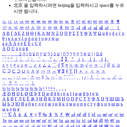
北京 을 입력하시려면
beijing
을 입력하시고 space를 누르
시면 됩니다.
ㅥ
ㅦ
ㅧ
ㅨ
ㅩ
ㅪ
ㅫ
ㅬ
ㅭ
ㅮ
ㅯ
ㅰ
ㅱ
ㅲ
ㅳ
ㅴ
ㅵ
ㅶ
ㅷ
ㅸ
ㅹ
ㅺ
ㅻ
ㅼ
ㅽ
ㅾ
ㅿ
ㆀ
ㆁ
ㆂ
ㆃ
ㆄ
ㆅ
ㆆ
ㆇ
ㆈ
ㆉ
ㆊ
ㆋ
ㆌ
ㆍ
ㆎ
Α
Β
Γ
Δ
Ε
Ζ
Η
Θ
Ι
Κ
Λ
Μ
Ν
Ξ
Ο
Π
Ρ
Σ
Τ
Υ
Φ
Χ
Ψ
Ω
α
β
γ
δ
ε
ζ
η
θ
ι
κ
λ
μ
ν
ξ
ο
π
ρ
σ
τ
υ
φ
χ
ψ
ω
á
à
Á
À
é
è
É
È
ç
Ç
ê
Ä
Ö
Ü
ä
ö
ü
ß
ְ
ֳ
ֲ
ֱ
ָ
ַ
ֵ
ֶ
ִ
ֹ
ּ
ֻ
ׂ
ׁ
ּ
ב
ה
נ
מ
צ
ת
ץ
ש
ד
ג
כ
ע
י
ח
ל
ך
ף
ק
ר
א
ט
ו
ן
ם
פ
‘
’
“
”
〔
〕
〈
〉
「
」
『
』
【
】
＂
（
）
［
］
｛
｝
±
×
÷
≠
≤
≥
∞
∴
♂
♀
∠
⊥
⌒
∂
∇
≡
≒
≪
≫
√
∽
∝
∵
∫
∬
∈
∋
⊆
⊇
⊂
⊃
∪
∩
∧
∨
￢
⇒
⇔
∀
∃
∮
∑
∏
＋
－
＜
＝
＞
、
。
·
‥
…
¨
〃
―
∥
＼
∼
´
～
ˇ
˘
˝
˚
˙
¸
˛
¡
¿
ː
！
＇
，
．
／
：
；
？
＾
＿
｀
｜
½
⅓
⅔
¼
¾
⅛
⅜
⅝
⅞
¹
²
³
⁴
ⁿ
₁
₂
₃
₄
Æ
Ð
Ħ
Ĳ
Ł
Ø
Œ
Þ
Ŧ
Ŋ
æ
đ
ð
ħ
ı
ĳ
ĸ
ŀ
ł
ø
œ
ß
þ
ŧ
ŋ
ŉ
А
Б
В
Г
Д
Е
Ё
Ж
З
И
Й
К
Л
М
Н
О
П
Р
С
Т
У
Ф
Х
Ц
Ч
Ш
Щ
Ъ
Ы
Ь
Э
Ю
Я
а
б
в
г
д
е
ё
ж
з
и
й
к
л
м
н
о
п
р
с
т
у
ф
х
ц
ч
ш
щ
ъ
ы
ь
э
ю
я
′
″
℃
Å
￠
￡
￥
¤
℉
‰
＄
％
Ｆ
￦
㎕
㎖
㎗
ℓ
㎘
㏄
㎣
㎤
㎥
㎦
㎙
㎚
㎛
㎜
㎝
㎞
㎟
㎠
㎡
㎢
㏊
㎍
㎎
㎏
㏏
㎈
㎉
㏈
㎧
㎨
㎰
㎱
㎲
㎳
㎴
㎵
㎶
㎷
㎸
㎹
㎀
㎁
㎂
㎃
㎄
㎺
㎻
㎽
㎾
㎿
㎐
㎑