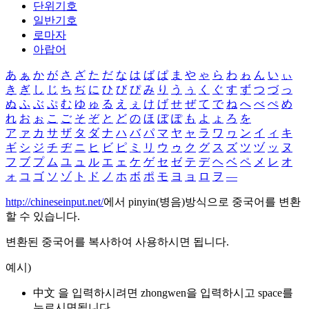
단위기호
일반기호
로마자
아랍어
あ
ぁ
か
が
さ
ざ
た
だ
な
は
ば
ぱ
ま
や
ゃ
ら
わ
ゎ
ん
い
ぃ
き
ぎ
し
じ
ち
ぢ
に
ひ
び
ぴ
み
り
う
ぅ
く
ぐ
す
ず
つ
づ
っ
ぬ
ふ
ぶ
ぷ
む
ゆ
ゅ
る
え
ぇ
け
げ
せ
ぜ
て
で
ね
へ
べ
ぺ
め
れ
お
ぉ
こ
ご
そ
ぞ
と
ど
の
ほ
ぼ
ぽ
も
よ
ょ
ろ
を
ア
ァ
カ
サ
ザ
タ
ダ
ナ
ハ
バ
パ
マ
ヤ
ャ
ラ
ワ
ヮ
ン
イ
ィ
キ
ギ
シ
ジ
チ
ヂ
ニ
ヒ
ビ
ピ
ミ
リ
ウ
ゥ
ク
グ
ス
ズ
ツ
ヅ
ッ
ヌ
フ
ブ
プ
ム
ユ
ュ
ル
エ
ェ
ケ
ゲ
セ
ゼ
テ
デ
ヘ
ベ
ペ
メ
レ
オ
ォ
コ
ゴ
ソ
ゾ
ト
ド
ノ
ホ
ボ
ポ
モ
ヨ
ョ
ロ
ヲ
―
http://chineseinput.net/
에서 pinyin(병음)방식으로 중국어를 변환
할 수 있습니다.
변환된 중국어를 복사하여 사용하시면 됩니다.
예시)
中文 을 입력하시려면
zhongwen
을 입력하시고 space를
누르시면됩니다.