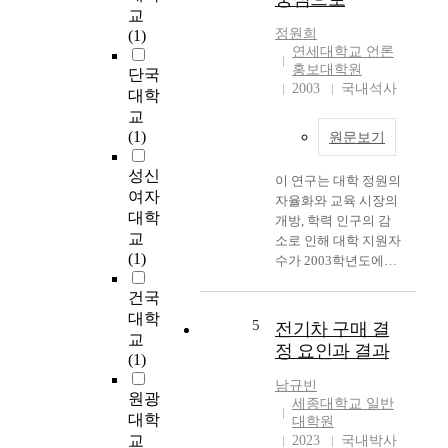
사
사
교
e
의
하
정원희
(1)
n
개
여
연세대학교 언론
t
인
이
홍보대학원
단국
k
적
를
2003
국내석사
대학
n
요
바
교
o
인
탕
(1)
w
원문보기
과
으
l
관
로
성신
e
이 연구는 대학 정원의
련
한
여자
d
자율화와 교육 시장의
이
국
대학
g
개방, 학력 인구의 감
있
어
e
교
소로 인해 대학 지원자
는
교
a
(1)
수가 2003학년도에는
지
재
n
대학 입학 정원이 미달
알
와
건국
d
되는 현상이 나타나고
아
관
i
대학
2005년에는 대학 정원
보
5
전기차 구매 결
련
n
교
의 91%에 해당되는 공
고
된
정 요인과 결과
f
(1)
급 초과 현상으로 인한
자
정
o
대학 환경의 변화를 모
하
남규빈
책
r
원광
색함으로써 개선 방안
였
세종대학교 일반
적
m
대학
을 분석한다는데 있다.
으
대학원
시
a
교
수험생들의 대학 선택
2023
국내박사
며
사