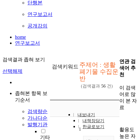
단행본
연구보고서
공개강의
home
연구보고서
검색결과 좁혀 보기
연관 검
주제어 : 생활
검색키워드
색어 추
폐기물 수집운
선택해제
천
반
(검색결과
56
건)
이 검색
좁혀본 항목 보
어로 많
기순서
이 본 자
료
검색량순
내보내기
가나다순
내책장담기
발행기관
한글로보기
1
활용도
높은 자
기타