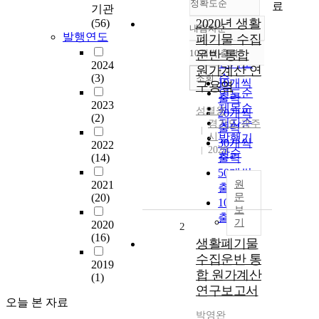
정확도순
료
기관
2020년 생활
(56)
내림차순
정확도
발행연도
폐기물 수집
순
10개씩 출력
운반 통합
내림차순
인기도
2024
원가계산 연
(3)
순
조회
10개씩
구용역
연도순
출력
2023
제목순
성열웅
20개씩
(2)
저자순
경기도 광주
출력
시
발행기
30개씩
2022
2020
관순
(14)
출력
50개씩
2021
원
출력
(20)
문
100개씩
보
출력
기
2020
2
(16)
생활폐기물
수집운반 통
2019
합 원가계산
(1)
연구보고서
오늘 본 자료
박영완