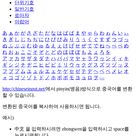
단위기호
일반기호
로마자
아랍어
あ
ぁ
か
が
さ
ざ
た
だ
な
は
ば
ぱ
ま
や
ゃ
ら
わ
ゎ
ん
い
ぃ
き
ぎ
し
じ
ち
ぢ
に
ひ
び
ぴ
み
り
う
ぅ
く
ぐ
す
ず
つ
づ
っ
ぬ
ふ
ぶ
ぷ
む
ゆ
ゅ
る
え
ぇ
け
げ
せ
ぜ
て
で
ね
へ
べ
ぺ
め
れ
お
ぉ
こ
ご
そ
ぞ
と
ど
の
ほ
ぼ
ぽ
も
よ
ょ
ろ
を
ア
ァ
カ
サ
ザ
タ
ダ
ナ
ハ
バ
パ
マ
ヤ
ャ
ラ
ワ
ヮ
ン
イ
ィ
キ
ギ
シ
ジ
チ
ヂ
ニ
ヒ
ビ
ピ
ミ
リ
ウ
ゥ
ク
グ
ス
ズ
ツ
ヅ
ッ
ヌ
フ
ブ
プ
ム
ユ
ュ
ル
エ
ェ
ケ
ゲ
セ
ゼ
テ
デ
ヘ
ベ
ペ
メ
レ
オ
ォ
コ
ゴ
ソ
ゾ
ト
ド
ノ
ホ
ボ
ポ
モ
ヨ
ョ
ロ
ヲ
―
http://chineseinput.net/
에서 pinyin(병음)방식으로 중국어를 변환
할 수 있습니다.
변환된 중국어를 복사하여 사용하시면 됩니다.
예시)
中文 을 입력하시려면
zhongwen
을 입력하시고 space를
누르시면됩니다.