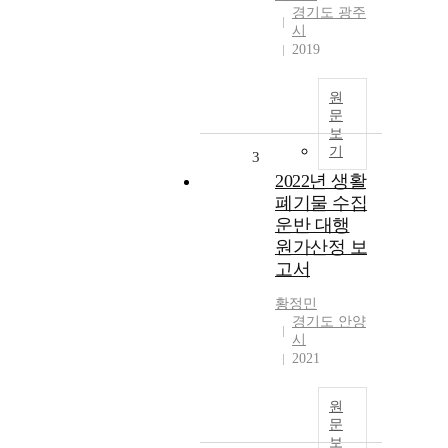
경기도 광주
시
2019
원
문
보
기
3
2022년 생활
폐기물 수집
운반 대행
원가산정 보
고서
황정민
경기도 안양
시
2021
원
문
보