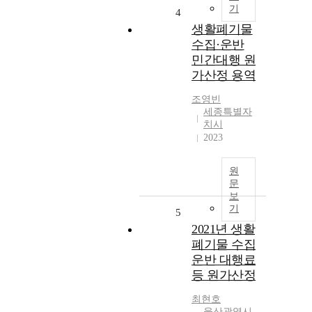
기
4
생활폐기물
수집·운반
민간대행 원
가산정 용역
조영빈
세종특별자
치시
2023
원
문
보
기
5
2021년 생활
폐기물 수집
운반 대행료
등 원가산정
최현호
울산광역시