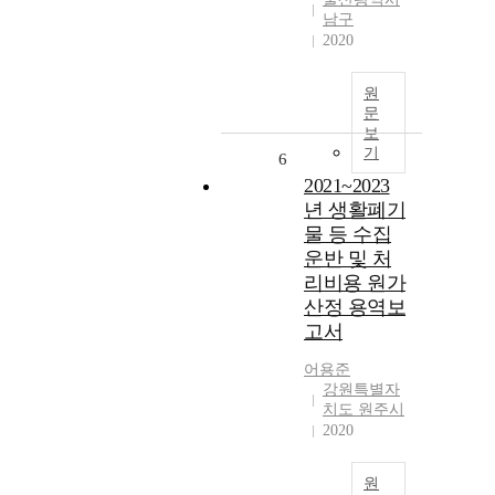
남구
2020
원
문
보
기
6
2021~2023
년 생활폐기
물 등 수집
운반 및 처
리비용 원가
산정 용역보
고서
어용준
강원특별자
치도 원주시
2020
원