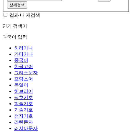
상세검색
결과 내 재검색
인기 검색어
다국어 입력
히라가나
가타카나
중국어
한글고어
그리스문자
프랑스어
독일어
히브리어
괄호기호
학술기호
기술기호
첨자기호
라틴문자
러시아문자