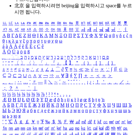
北京 을 입력하시려면
beijing
을 입력하시고 space를 누르
시면 됩니다.
ㅥ
ㅦ
ㅧ
ㅨ
ㅩ
ㅪ
ㅫ
ㅬ
ㅭ
ㅮ
ㅯ
ㅰ
ㅱ
ㅲ
ㅳ
ㅴ
ㅵ
ㅶ
ㅷ
ㅸ
ㅹ
ㅺ
ㅻ
ㅼ
ㅽ
ㅾ
ㅿ
ㆀ
ㆁ
ㆂ
ㆃ
ㆄ
ㆅ
ㆆ
ㆇ
ㆈ
ㆉ
ㆊ
ㆋ
ㆌ
ㆍ
ㆎ
Α
Β
Γ
Δ
Ε
Ζ
Η
Θ
Ι
Κ
Λ
Μ
Ν
Ξ
Ο
Π
Ρ
Σ
Τ
Υ
Φ
Χ
Ψ
Ω
α
β
γ
δ
ε
ζ
η
θ
ι
κ
λ
μ
ν
ξ
ο
π
ρ
σ
τ
υ
φ
χ
ψ
ω
á
à
Á
À
é
è
É
È
ç
Ç
ê
Ä
Ö
Ü
ä
ö
ü
ß
ְ
ֳ
ֲ
ֱ
ָ
ַ
ֵ
ֶ
ִ
ֹ
ּ
ֻ
ׂ
ׁ
ּ
ב
ה
נ
מ
צ
ת
ץ
ש
ד
ג
כ
ע
י
ח
ל
ך
ף
ק
ר
א
ט
ו
ן
ם
פ
‘
’
“
”
〔
〕
〈
〉
「
」
『
』
【
】
＂
（
）
［
］
｛
｝
±
×
÷
≠
≤
≥
∞
∴
♂
♀
∠
⊥
⌒
∂
∇
≡
≒
≪
≫
√
∽
∝
∵
∫
∬
∈
∋
⊆
⊇
⊂
⊃
∪
∩
∧
∨
￢
⇒
⇔
∀
∃
∮
∑
∏
＋
－
＜
＝
＞
、
。
·
‥
…
¨
〃
―
∥
＼
∼
´
～
ˇ
˘
˝
˚
˙
¸
˛
¡
¿
ː
！
＇
，
．
／
：
；
？
＾
＿
｀
｜
½
⅓
⅔
¼
¾
⅛
⅜
⅝
⅞
¹
²
³
⁴
ⁿ
₁
₂
₃
₄
Æ
Ð
Ħ
Ĳ
Ł
Ø
Œ
Þ
Ŧ
Ŋ
æ
đ
ð
ħ
ı
ĳ
ĸ
ŀ
ł
ø
œ
ß
þ
ŧ
ŋ
ŉ
А
Б
В
Г
Д
Е
Ё
Ж
З
И
Й
К
Л
М
Н
О
П
Р
С
Т
У
Ф
Х
Ц
Ч
Ш
Щ
Ъ
Ы
Ь
Э
Ю
Я
а
б
в
г
д
е
ё
ж
з
и
й
к
л
м
н
о
п
р
с
т
у
ф
х
ц
ч
ш
щ
ъ
ы
ь
э
ю
я
′
″
℃
Å
￠
￡
￥
¤
℉
‰
＄
％
Ｆ
￦
㎕
㎖
㎗
ℓ
㎘
㏄
㎣
㎤
㎥
㎦
㎙
㎚
㎛
㎜
㎝
㎞
㎟
㎠
㎡
㎢
㏊
㎍
㎎
㎏
㏏
㎈
㎉
㏈
㎧
㎨
㎰
㎱
㎲
㎳
㎴
㎵
㎶
㎷
㎸
㎹
㎀
㎁
㎂
㎃
㎄
㎺
㎻
㎽
㎾
㎿
㎐
㎑