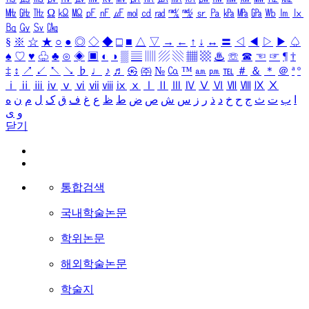
㎒
㎓
㎔
Ω
㏀
㏁
㎊
㎋
㎌
㏖
㏅
㎭
㎮
㎯
㏛
㎩
㎪
㎫
㎬
㏝
㏐
㏓
㏃
㏉
㏜
㏆
§
※
☆
★
○
●
◎
◇
◆
□
■
△
▽
→
←
↑
↓
↔
〓
◁
◀
▷
▶
♤
♠
♡
♥
♧
♣
⊙
◈
▣
◐
◑
▒
▤
▥
▨
▧
▦
▩
♨
☏
☎
☜
☞
¶
†
‡
↕
↗
↙
↖
↘
♭
♩
♪
♬
㉿
㈜
№
㏇
™
㏂
㏘
℡
＃
＆
＊
＠
ª
º
ⅰ
ⅱ
ⅲ
ⅳ
ⅴ
ⅵ
ⅶ
ⅷ
ⅸ
ⅹ
Ⅰ
Ⅱ
Ⅲ
Ⅳ
Ⅴ
Ⅵ
Ⅶ
Ⅷ
Ⅸ
Ⅹ
ا
ب
ت
ث
ج
ح
خ
د
ذ
ر
ز
س
ش
ص
ض
ط
ظ
ع
غ
ف
ق
ک
ل
م
ن
ه
و
ی
닫기
통합검색
국내학술논문
학위논문
해외학술논문
학술지