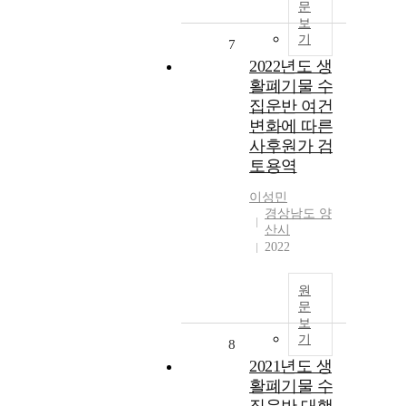
문
보
기
7
2022년도 생
활폐기물 수
집운반 여건
변화에 따른
사후원가 검
토용역
이성민
경상남도 양
산시
2022
원
문
보
기
8
2021년도 생
활폐기물 수