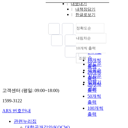
내보내기
내책장담기
한글로보기
정확도순
내림차순
정확도
순
10개씩 출력
내림차순
인기도
순
조회
10개씩
연도순
출력
제목순
20개씩
저자순
출력
발행기
30개씩
관순
출력
고객센터 (평일: 09:00~18:00)
50개씩
1599-3122
출력
100개씩
ARS 번호안내
출력
관련누리집
대학공개강의(KOCW)