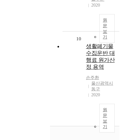
2020
원
문
보
기
10
생활폐기물
수집운반 대
행료 원가산
정 용역
손주환
울산광역시
동구
2020
원
문
보
기