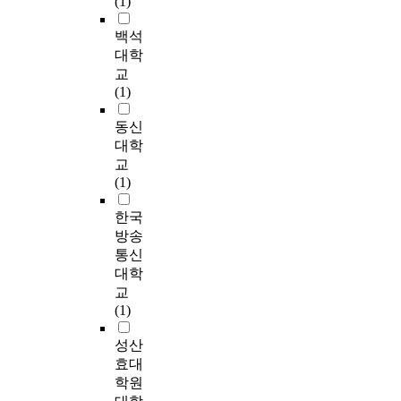
(1)
r
n
따
이
소
문
교
l
대
년
s
t
뜻
있
를
가
육
e
상
백석
1
s
h
한
는
추
도
을
a
으
0
대학
u
e
사
대
출
움
받
r
로
월
c
교
t
랑
학
하
의
은
n
면
까
h
(1)
h
이
생
여
필
집
i
담
지
e
r
고
집
구
요
단
n
을
목
동신
x
e
팠
단
성
성
은
g
실
적
p
대학
e
던
의
요
’
1
a
시
표
e
교
-
아
남
소
,
5
b
하
집
r
(1)
d
이
녀
들
‘
명
i
였
에
i
i
’
구
간
자
,
l
다
의
e
한국
m
,
분
의
녀
자
i
.
해
n
방송
e
‘
에
관
와
발
t
G
학
c
통신
n
수
따
계
의
성
y
i
교
e
대학
s
국
른
를
소
이
,
o
폭
s
교
i
의
전
일
통
낮
a
r
력
a
(1)
o
첫
문
반
방
고
l
g
가
r
n
사
적
적
법
무
o
i
해
e
성산
a
람
도
구
을
상
n
의
중
a
효대
l
’
움
조
배
담
g
현
학
f
n
학원
,
추
로
우
경
w
상
생
f
a
<
구