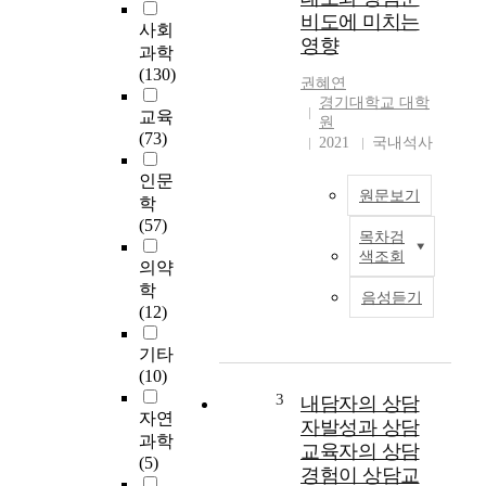
s
비도에 미치는
a
사회
영향
t
과학
u
(130)
권혜연
n
경기대학교 대학
d
교육
원
e
(73)
2021
국내석사
r
s
인문
원문보기
t
학
a
(57)
목차검
n
본
색조회
d
연
의약
i
구
학
음성듣기
n
는
(12)
g
중
t
·
기타
h
고
(10)
e
등
3
내담자의 상담
m
학
자연
자발성과 상담
e
교
과학
교육자의 상담
a
시
(5)
경험이 상담교
n
기