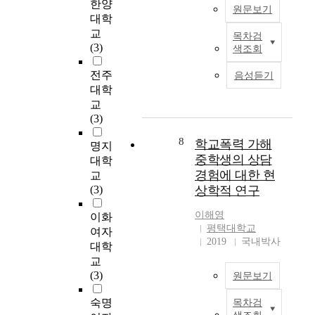
e
리
며
한양
년
어
대
원문보기
i
상
,
대학
상
떠
학
r
담
측
교
담
한
생
목차검
A
s
을
정
(3)
을
경
을
색조회
b
t
경
도
경
험
무
s
o
험
구
전주
험
을
음성듣기
선
t
r
한
는
대학
한
하
적
r
i
연
상
초
는
교
으
a
e
구
담
심
지
(3)
로
c
s
참
준
상
종
두
t
8
.
학교폭력 가해
여
비
명지
담
합
집
F
자
도
중학생의 상담
자
적
대학
단
o
들
,
경험에 대한 현
5
으
교
으
T
r
의
전
명
로
(3)
상학적 연구
로
h
t
삶
문
을
탐
나
e
h
의
적
이해영
심
색
이화
누
t
i
이
도
평택대학교
층
하
여자
어
h
s
야
2019
국내박사
움
면
는
한
대학
e
p
기
추
접
것
집
교
s
u
를
구
하
이
단
(3)
원문보기
i
r
탐
태
고
다
은
s
p
색
도
,
.
상
숙명
목차검
본
a
o
하
척
수
이