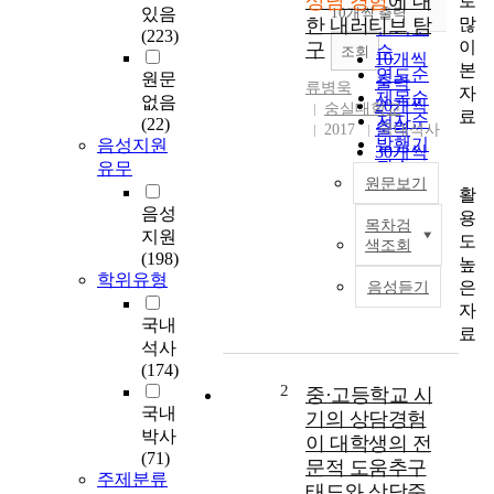
상담 경험
에 대
로
순
있음
10개씩 출력
내림차순
많
한 내러티브 탐
인기도
(223)
이
구
순
조회
10개씩
본
연도순
원문
출력
류병욱
자
제목순
없음
20개씩
숭실대학교
료
저자순
(22)
출력
2017
국내석사
발행기
음성지원
30개씩
관순
유무
출력
원문보기
활
50개씩
음성
용
출력
목차검
T
지원
도
100개씩
색조회
h
(198)
높
출력
i
학위유형
은
음성듣기
s
자
s
국내
료
t
석사
u
(174)
d
2
중·고등학교 시
y
국내
기의 상담경험
a
박사
이 대학생의 전
i
(71)
문적 도움추구
m
주제분류
태도와 상담준