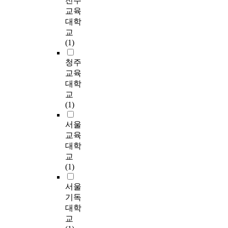
전주
이
p
담
.
e
l
[
미
중
자
교육
다
t
을
이
x
e
수
한
도
해
.
대학
a
종
를
p
e
국
차
입
상
그
t
교
결
위
e
s
]
이
국
담
리
i
(1)
한
해
r
a
의
로
청
의
고
o
비
연
i
r
이
나
소
부
자
청주
n
자
구
e
e
야
타
년
모
발
a
교육
살
자
n
g
기
났
상
경
성
n
대학
적
는
c
e
는
다
담
험
이
d
자
교
e
n
<
.
경
은
높
s
해
(1)
2
i
e
수
셋
험
‘
고
e
경
0
s
r
국
째
의
자
무
l
서울
험
1
,
a
이
,
공
녀
상
f
교육
9
w
t
살
중
통
의
담
-
이
대학
년
h
e
아
학
적
자
경
d
있
교
6
a
d
온
교
이
해
험
i
는
(1)
월
t
,
이
시
고
행
교
r
청
부
f
w
야
기
핵
동
육
e
소
서울
터
a
i
기
상
심
에
자
c
년
기독
2
c
t
>
담
적
대
의
t
7
대학
0
t
h
는
경
인
한
상
e
명
1
교
o
i
‘
험
요
전
담
d
을
9