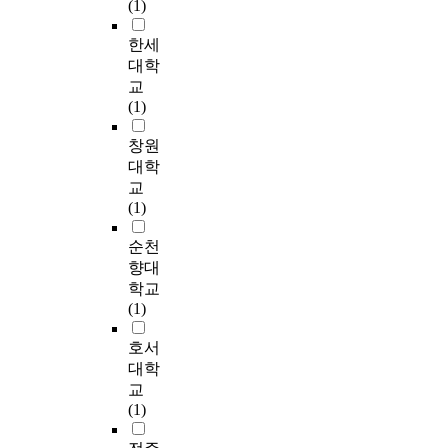
h
험
.
(1)
문
’
유
l
도
i
h
e
한
상
화
,
상
a
5
(
a
i
자
한세
담
적
‘
담
t
회
1
t
r
활
준
대학
민
상
경
i
9
c
e
사
비
교
감
담
험
o
기
8
l
x
업
도
(1)
성
자
교
n
이
5
i
p
참
하
의
로
육
b
상
)
e
e
여
위
창원
길
서
자
e
상
가
n
r
자
요
대학
로
의
의
t
담
제
t
i
들
인
교
들
성
상
w
을
시
s
e
의
에
(1)
어
장
담
e
진
한
'
n
삶
서
섬
’
교
e
행
4
a
c
의
는
순천
’
으
육
n
하
단
w
e
이
상
향대
으
로
을
s
고
계
a
s
야
담
로
분
학교
받
c
,
절
r
a
기
에
나
석
(1)
은
h
조
차
e
s
는
대
타
되
집
o
기
로
n
c
다
한
호서
났
었
단
o
종
분
e
o
음
정
다
다
대학
은
l
결
석
s
u
과
서
.
.
교
2
a
없
하
s
n
같
가
또
셋
(1)
5
d
이
였
i
s
다
유
한
째
명
a
상
다
n
e
.
의
,
,