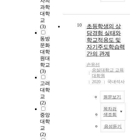
차의
s
o
게
그
으
질
는
현
험
t
과학
r
경
램
로
적
상
장
을
o
대학
N
험
을
분
연
담
에
드
c
교
a
되
사
석
구
경
서
10
러
a
초등학생의 상
(3)
r
었
용
하
1
험
는
u
담경험 실태와
r
는
하
였
3
없
청
내
s
동방
학교적응도 및
a
지
여
다
편
는
소
고
e
문화
t
,
자기주도학습력
분
.
을
상
년
있
c
대학
i
또
석
간의 관계
본
질
담
들
는
l
원대
v
그
하
연
적
교
의
것
i
e
학교
손유선
경
였
구
메
육
비
이
e
숭실대학교 교육
I
(3)
험
다
의
타
자
자
무
n
대학원
n
의
.
연
분
의
살
엇
t
2020
국내석사
고려
q
의
구
석
상
적
인
s
u
대학
미
연
문
을
담
자
지
'
i
를
교
구
원문보기
제
실
교
해
에
t
r
어
(2)
결
는
시
육
와
대
h
y
떻
과
목차검
‘
하
을
T
관
한
o
,
중앙
색조회
게
를
초
였
실
h
련
질
u
o
구
대학
요
심
다
시
e
된
문
g
음성듣기
n
성
약
교
상
.
하
p
상
에
h
e
하
하
(2)
담
연
였
u
담
서
t
o
는
면