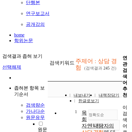
단행본
연구보고서
공개강의
home
학위논문
검색결과 좁혀 보기
연
주제어 : 상담 경
검색키워드
관
험
선택해제
(검색결과
245
건)
검
색
어
좁혀본 항목 보
추
기순서
천
내보내기
내책장담기
한글로보기
검색량순
이
가나다순
1
목
검
정확도순
원문유무
회
색
자인 내담자의
내림차순
어
정확도
원문