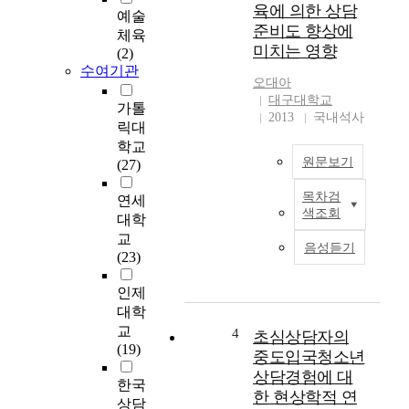
육에 의한 상담
i
의
예술
준비도 향상에
n
상
체육
미치는 영향
g
담
(2)
u
경
수여기관
오대아
n
험
대구대학교
c
이
가톨
2013
국내석사
o
대
릭대
v
학
학교
e
생
원문보기
(27)
r
들
e
목차검
의
연세
본
색조회
d
전
대학
연
i
문
교
구
음성듣기
n
적
(23)
의
c
도
목
o
움
인제
적
u
추
대학
은
n
구
내
교
4
초심상담자의
s
태
담
(19)
중도입국청소년
e
도
자
상담경험에 대
l
와
한국
의
한 현상학적 연
e
상
상
상담