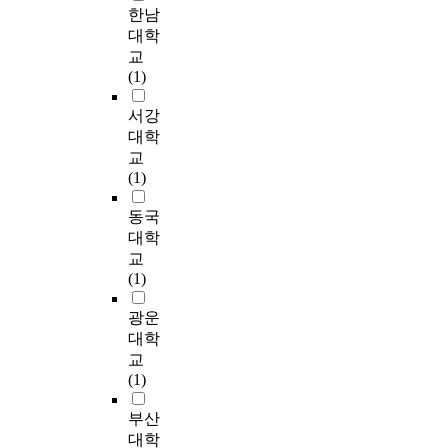
육
l
따
학
r
한남
a
러
났
성
해
영
f
라
교
e
r
대학
티
다
요
상
상
-
서
폭
n
c
브
교
.
소
담
을
d
력
e
h
탐
(1)
상
와
을
제
i
본
가
s
p
구
담
1
통
작
r
연
해
s
a
서강
방
준
3
한
하
e
구
중
i
r
법
대학
비
개
정
였
c
는
학
n
t
은
도
교
의
서
고
t
비
생
e
i
연
하
(1)
하
해
,
e
자
의
x
c
구
위
위
소
피
d
살
상
p
i
자
동국
요
구
와
험
l
적
담
e
p
와
인
대학
성
수
자
e
자
경
r
a
의
에
교
요
용
들
a
해
험
i
n
관
서
(1)
소
경
에
r
청
본
e
t
계
는
가
험
게
n
소
질
n
s
적
상
광운
도
’
상
i
년
적
c
'
맥
담
대학
출
,
담
n
이
구
e
e
락
에
교
되
‘
경
g
상
조
o
x
에
대
(1)
었
자
험
a
담
는
n
p
서
한
다
해
조
b
과
무
t
e
연
지
부산
.
상
작
i
정
엇
h
r
구
식
대학
5
담
확
l
에
인