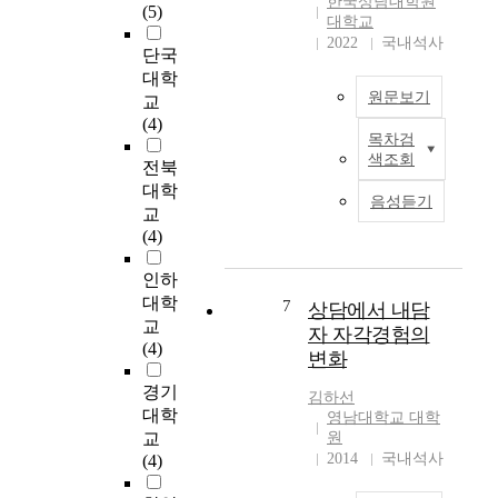
한국상담대학원
(5)
n
제
도
담
비
대학교
-
대
출
에
도
2022
국내석사
단국
d
학
하
서
에
대학
e
교
는
주
미
원문보기
p
교
에
데
체
치
t
(4)
재
목
들
는
목차검
h
본
학
적
(
영
색조회
전북
o
연
중
이
내
향
b
대학
구
인
있
담
을
음성듣기
s
는
교
남
다
자
알
e
자
(4)
녀
.
,
아
r
활
대
이
상
보
v
인하
사
학
를
담
는
a
업
대학
생
7
위
자
상담에서 내담
데
t
에
3
교
하
,
있
자 자각경험의
i
참
0
(4)
여
내
다
변화
o
여
6
중
담
.
n
하
경기
명
도
자
1
김하선
o
며
을
대학
입
부
영남대학교 대학
3
f
개
대
교
원
국
모
3
t
인
상
2014
국내석사
(4)
청
)
명
h
심
이
소
이
의