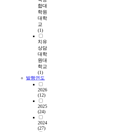
해
n
e
’
차
년
석
집
c
합대
범
관
g
.
,
이
상
되
단
h
학원
주
련
e
C
‘
로
담
었
이
o
와
대학
자
d
o
세
나
경
다
구
o
3
교
료
,
n
상
타
험
.
성
l
6
(1)
를
d
t
과
났
에
마
되
s
개
수
e
i
자
다
서
지
었
t
의
치유
집
v
n
신
.
나
막
다
u
하
상담
하
e
u
을
상
타
으
.
d
위
대학
였
l
i
보
담
난
로
결
e
범
원대
o
t
는
준
논
연
과
n
주
다
학교
p
y
새
비
의
구
분
t
,
.
(1)
e
-
로
도
점
의
석
s
1
발행연도
d
I
운
하
은
의
을
'
3
학
m
n
눈
위
첫
의
위
c
2
2026
교
o
t
’
요
째
와
해
o
개
(12)
폭
r
e
,
인
,
한
서
u
의
력
e
r
<
에
일
계
t
n
2025
의
가
a
a
그
서
반
를
검
(24)
s
해
c
c
리
는
상
논
증
e
미
중
t
t
고
상
담
의
2024
과
l
단
학
i
i
계
담
(27)
과
하
공
i
위
생
v