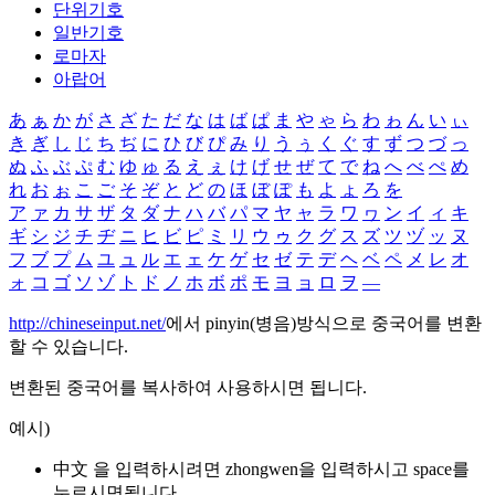
단위기호
일반기호
로마자
아랍어
あ
ぁ
か
が
さ
ざ
た
だ
な
は
ば
ぱ
ま
や
ゃ
ら
わ
ゎ
ん
い
ぃ
き
ぎ
し
じ
ち
ぢ
に
ひ
び
ぴ
み
り
う
ぅ
く
ぐ
す
ず
つ
づ
っ
ぬ
ふ
ぶ
ぷ
む
ゆ
ゅ
る
え
ぇ
け
げ
せ
ぜ
て
で
ね
へ
べ
ぺ
め
れ
お
ぉ
こ
ご
そ
ぞ
と
ど
の
ほ
ぼ
ぽ
も
よ
ょ
ろ
を
ア
ァ
カ
サ
ザ
タ
ダ
ナ
ハ
バ
パ
マ
ヤ
ャ
ラ
ワ
ヮ
ン
イ
ィ
キ
ギ
シ
ジ
チ
ヂ
ニ
ヒ
ビ
ピ
ミ
リ
ウ
ゥ
ク
グ
ス
ズ
ツ
ヅ
ッ
ヌ
フ
ブ
プ
ム
ユ
ュ
ル
エ
ェ
ケ
ゲ
セ
ゼ
テ
デ
ヘ
ベ
ペ
メ
レ
オ
ォ
コ
ゴ
ソ
ゾ
ト
ド
ノ
ホ
ボ
ポ
モ
ヨ
ョ
ロ
ヲ
―
http://chineseinput.net/
에서 pinyin(병음)방식으로 중국어를 변환
할 수 있습니다.
변환된 중국어를 복사하여 사용하시면 됩니다.
예시)
中文 을 입력하시려면
zhongwen
을 입력하시고 space를
누르시면됩니다.