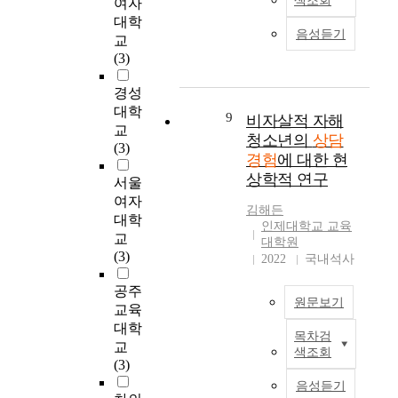
색조회
담
여자
연
n
s
고
도
집
를
경
대학
구
a
e
,
를
음성듣기
된
위
험
교
의
l
,
개
사
자
해
있
(3)
목
y
t
인
용
료
국
는
적
z
h
적
하
를
내
상
경성
은
e
e
•
였
G
비
담
대학
상
d
9
비자살적 자해
r
사
다
i
자
교
교
담
i
e
회
청소년의
상담
.
o
살
육
(3)
을
m
s
적
수
경험
에 대한 현
r
적
자
경
p
e
시
집
g
자
상학적 연구
의
서울
험
o
a
간
된
i
해
상
여자
한
r
r
과
자
김해든
의
상
담
대학
학
t
c
인제대학교 교육
맥
료
기
담
교
교
교
a
대학원
h
락
는
술
경
육
(3)
폭
n
2022
국내석사
e
속
S
적
험
을
력
t
r
에
P
현
을
,
공주
가
f
o
서
S
상
주
원문보기
다
교육
해
a
p
상
S
학
제
른
중
대학
c
t
담
2
목차검
연
로
집
최
학
t
교
e
이
6
색조회
구
선
단
근
생
o
(3)
d
어
프
방
정
에
상
의
r
f
음성듣기
떻
로
법
된
게
담
체