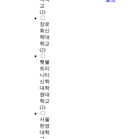
구
o
h
적
따
’
9
도
교
e
다
체
u
m
탐
른
,
개
움
(2)
c
.
적
g
e
구
전
‘
의
추
k
하
인
h
t
방
문
초
대
장로
구
t
지
연
c
h
법
적
심
범
태
회신
h
만
구
o
o
인
도
상
주
도
e
학대
비
문
u
d
C
움
담
를
와
d
학교
자
제
n
s
l
추
자
도
상
i
(2)
살
는
s
,
a
구
들
출
담
f
적
다
e
d
n
태
에
하
준
f
횃불
자
음
l
e
d
도
게
였
비
e
트리
해
과
i
e
i
하
중
다
도
r
청
니티
같
n
m
n
위
도
.
를
e
소
신학
다
g
e
i
요
입
첫
하
n
년
대학
.
t
d
n
인
국
째
였
c
원대
o
a
과
에
청
,
다
e
내
첫
학교
e
d
C
서
소
자
.
b
담
째
(2)
x
e
o
는
년
해
상
e
자
,
p
q
n
대
상
상
담
t
의
서울
학
l
u
n
인
담
담
경
w
관
교
한영
o
a
e
관
경
의
험
e
점
폭
r
대학
t
l
계
험
내
조
e
에
력
e
교