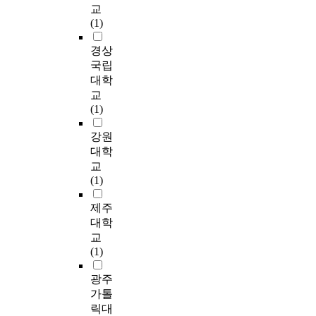
e
i
참
이
개
을
교
인
i
서
가
c
e
여
유
의
통
(1)
질
t
무
?
o
n
자
의
구
한
문
y
엇
u
c
각
미
경상
성
긍
지
b
을
이
n
e
자
한
요
정
국립
를
y
경
와
s
s
가
차
소
적
대학
실
v
험
같
e
.
자
이
는
변
시
교
a
하
은
l
B
신
로
‘
화
하
(1)
r
는
연
i
a
의
나
생
’
여
i
지
구
n
s
삶
타
소
로
강원
피
a
그
목
g
e
속
났
함
분
험
대학
b
리
적
p
d
에
다
에
석
자
l
교
고
을
r
u
서
.
도
되
를
e
(1)
달
o
p
경
둘
우
었
선
s
상
성
c
o
험
째
려
다
발
제주
o
담
하
e
n
한
,
는
.
하
f
대학
이
기
s
t
상
중
열
둘
였
c
교
후
위
s
h
담
·
정
째
다
o
(1)
미
해
.
e
에
고
이
,
.
u
친
본
I
p
대
등
넘
자
자
n
광주
영
연
t
a
해
학
침
해
발
s
가톨
향
구
a
r
이
교
’
상
성
e
은
릭대
에
p
t
야
상