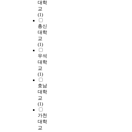
적
f
대학
h
험
서
양
평
상
d
구
용
c
교
e
을
는
난
가
담
,
목
하
o
(1)
r
이
대
’
’
교
a
적
였
u
e
해
인
,
,
육
n
을
고
n
총신
s
하
관
‘
‘
자
d
달
,
s
대학
e
는
계
마
자
의
t
성
면
e
교
a
데
의
침
해
상
o
하
담
l
(1)
r
유
개
내
상
담
e
기
을
i
c
용
방
참
담
교
x
위
통
n
우석
h
한
성
만
에
육
a
하
해
g
대학
e
연
에
남
서
)
m
여
수
b
x
교
구
유
이
의
은
i
최
집
y
p
(1)
방
의
애
개
2
n
근
된
e
l
법
미
틋
입
0
e
1
자
x
호남
o
이
한
하
과
명
t
년
료
p
r
대학
다
차
고
여
,
h
이
를
l
e
.
교
이
특
러
자
e
내
o
s
(1)
가
별
가
발
c
그
G
r
h
상
나
함
지
성
o
리
i
i
o
가천
담
타
’
어
이
r
고
o
n
w
을
대학
났
,
려
낮
r
적
r
g
t
경
다
교
‘
움
고
e
어
g
w