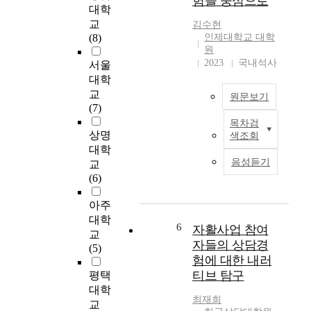
험을 중심으로
국
하
대학
b
였
청
고
교
김수현
y
다
소
상
(8)
인제대학교 대학
p
.
년
담
원
a
상
교
2023
국내석사
서울
s
연
담
육
대학
t
구
경
자
교
o
원문보기
대
험
의
(7)
r
상
을
상
목차검
s
은
탐
본
담
상명
색조회
,
경
색
연
경
대학
a
기
하
구
험
음성듣기
교
s
도
여
의
에
(6)
a
,
그
목
따
r
충
경
적
라
아주
e
남
험
은
상
대학
s
권
의
비
담
6
자활사업 참여
교
u
에
본
자
교
자들의 상담경
(5)
l
소
질
살
육
험에 대한 내러
t
재
적
적
이
티브 탐구
평택
o
한
의
자
상
대학
f
4
미
해
담
최재희
교
i
년
를
상
준