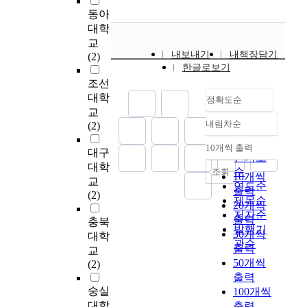
자
구
다
r
이
상
a
f
지
동아
다
들
결
.
p
증
담
n
t
탐
음
대학
은
과
모
o
가
경
d
h
구
과
교
중
는
든
s
함
험
c
e
하
내보내기
내책장담기
같
(2)
도
1
피
e
에
의
h
q
한글로보기
고
다
입
2
험
o
의
a
u
자
.
조선
국
4
자
f
따
미
n
a
하
첫
대학
청
개
는
정확도순
t
라
를
g
l
였
째
교
소
의
상
h
이
도
e
i
다
,
내림차순
(2)
년
관
담
i
정확도
에
출
i
t
.
중
상
련
교
s
순
관
하
n
10개씩 출력
a
이
·
대구
내림차순
담
사
육
s
한
인기도
고
b
t
러
고
대학
에
례
영
t
연
순
조회
자
e
10개씩
i
한
등
서
와
교
상
u
구
연도순
h
출력
v
연
학
무
2
(2)
을
d
도
제목순
하
a
e
20개씩
구
교
엇
9
보
y
활
였
저자순
v
r
목
출력
상
충북
을
개
기
w
발
다
i
발행기
e
적
담
30개씩
경
의
대학
전
a
히
.
o
관순
s
을
경
출력
험
하
교
후
s
진
이
r
e
위
험
50개씩
하
위
(2)
로
t
행
를
t
a
해
유
는
범
출력
전
o
되
위
h
r
관
무
가
주
숭실
100개씩
문
c
고
한
r
c
계
에
?
,
대학
적
출력
h
있