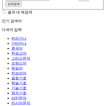
상세검색
결과 내 재검색
인기 검색어
다국어 입력
히라가나
가타카나
중국어
한글고어
그리스문자
프랑스어
독일어
히브리어
괄호기호
학술기호
기술기호
첨자기호
라틴문자
러시아문자