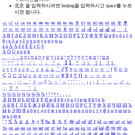
北京 을 입력하시려면
beijing
을 입력하시고 space를 누르
시면 됩니다.
ㅥ
ㅦ
ㅧ
ㅨ
ㅩ
ㅪ
ㅫ
ㅬ
ㅭ
ㅮ
ㅯ
ㅰ
ㅱ
ㅲ
ㅳ
ㅴ
ㅵ
ㅶ
ㅷ
ㅸ
ㅹ
ㅺ
ㅻ
ㅼ
ㅽ
ㅾ
ㅿ
ㆀ
ㆁ
ㆂ
ㆃ
ㆄ
ㆅ
ㆆ
ㆇ
ㆈ
ㆉ
ㆊ
ㆋ
ㆌ
ㆍ
ㆎ
Α
Β
Γ
Δ
Ε
Ζ
Η
Θ
Ι
Κ
Λ
Μ
Ν
Ξ
Ο
Π
Ρ
Σ
Τ
Υ
Φ
Χ
Ψ
Ω
α
β
γ
δ
ε
ζ
η
θ
ι
κ
λ
μ
ν
ξ
ο
π
ρ
σ
τ
υ
φ
χ
ψ
ω
á
à
Á
À
é
è
É
È
ç
Ç
ê
Ä
Ö
Ü
ä
ö
ü
ß
ְ
ֳ
ֲ
ֱ
ָ
ַ
ֵ
ֶ
ִ
ֹ
ּ
ֻ
ׂ
ׁ
ּ
ב
ה
נ
מ
צ
ת
ץ
ש
ד
ג
כ
ע
י
ח
ל
ך
ף
ק
ר
א
ט
ו
ן
ם
פ
‘
’
“
”
〔
〕
〈
〉
「
」
『
』
【
】
＂
（
）
［
］
｛
｝
±
×
÷
≠
≤
≥
∞
∴
♂
♀
∠
⊥
⌒
∂
∇
≡
≒
≪
≫
√
∽
∝
∵
∫
∬
∈
∋
⊆
⊇
⊂
⊃
∪
∩
∧
∨
￢
⇒
⇔
∀
∃
∮
∑
∏
＋
－
＜
＝
＞
、
。
·
‥
…
¨
〃
―
∥
＼
∼
´
～
ˇ
˘
˝
˚
˙
¸
˛
¡
¿
ː
！
＇
，
．
／
：
；
？
＾
＿
｀
｜
½
⅓
⅔
¼
¾
⅛
⅜
⅝
⅞
¹
²
³
⁴
ⁿ
₁
₂
₃
₄
Æ
Ð
Ħ
Ĳ
Ł
Ø
Œ
Þ
Ŧ
Ŋ
æ
đ
ð
ħ
ı
ĳ
ĸ
ŀ
ł
ø
œ
ß
þ
ŧ
ŋ
ŉ
А
Б
В
Г
Д
Е
Ё
Ж
З
И
Й
К
Л
М
Н
О
П
Р
С
Т
У
Ф
Х
Ц
Ч
Ш
Щ
Ъ
Ы
Ь
Э
Ю
Я
а
б
в
г
д
е
ё
ж
з
и
й
к
л
м
н
о
п
р
с
т
у
ф
х
ц
ч
ш
щ
ъ
ы
ь
э
ю
я
′
″
℃
Å
￠
￡
￥
¤
℉
‰
＄
％
Ｆ
￦
㎕
㎖
㎗
ℓ
㎘
㏄
㎣
㎤
㎥
㎦
㎙
㎚
㎛
㎜
㎝
㎞
㎟
㎠
㎡
㎢
㏊
㎍
㎎
㎏
㏏
㎈
㎉
㏈
㎧
㎨
㎰
㎱
㎲
㎳
㎴
㎵
㎶
㎷
㎸
㎹
㎀
㎁
㎂
㎃
㎄
㎺
㎻
㎽
㎾
㎿
㎐
㎑