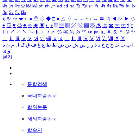
㎒
㎓
㎔
Ω
㏀
㏁
㎊
㎋
㎌
㏖
㏅
㎭
㎮
㎯
㏛
㎩
㎪
㎫
㎬
㏝
㏐
㏓
㏃
㏉
㏜
㏆
§
※
☆
★
○
●
◎
◇
◆
□
■
△
▽
→
←
↑
↓
↔
〓
◁
◀
▷
▶
♤
♠
♡
♥
♧
♣
⊙
◈
▣
◐
◑
▒
▤
▥
▨
▧
▦
▩
♨
☏
☎
☜
☞
¶
†
‡
↕
↗
↙
↖
↘
♭
♩
♪
♬
㉿
㈜
№
㏇
™
㏂
㏘
℡
＃
＆
＊
＠
ª
º
ⅰ
ⅱ
ⅲ
ⅳ
ⅴ
ⅵ
ⅶ
ⅷ
ⅸ
ⅹ
Ⅰ
Ⅱ
Ⅲ
Ⅳ
Ⅴ
Ⅵ
Ⅶ
Ⅷ
Ⅸ
Ⅹ
ا
ب
ت
ث
ج
ح
خ
د
ذ
ر
ز
س
ش
ص
ض
ط
ظ
ع
غ
ف
ق
ک
ل
م
ن
ه
و
ی
닫기
통합검색
국내학술논문
학위논문
해외학술논문
학술지