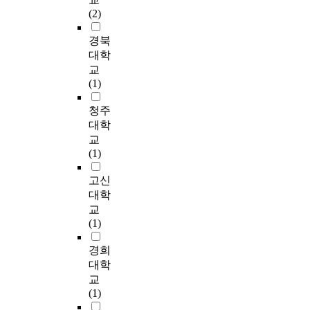
e
l
의
은
담
작
n
서
가
t
(2)
t
y
개
어
자
확
s
바
해
h
o
(
방
떤
경
인
c
라
중
e
경북
u
2
성
의
험
은
h
본
학
c
대학
n
0
,
미
은
상
o
상
생
h
교
d
0
낙
를
‘
담
o
담
의
a
(1)
e
0
인
갖
자
교
l
경
상
n
r
)
에
는
해
욱
a
험
담
g
청주
s
의
대
가
상
자
d
에
경
e
대학
t
내
한
?
담
의
a
관
험
o
교
a
러
내
’
시
상
p
한
내
f
(1)
n
티
인
이
작
담
t
연
용
c
d
브
성
다
에
경
a
구
은
l
고신
i
탐
에
.
대
험
t
는
무
i
대학
n
구
유
연
한
유
i
미
엇
e
교
g
를
의
구
양
무
o
흡
인
n
(1)
t
선
미
결
가
에
n
한
가
t
h
택
한
과
감
따
a
실
?
s
경희
e
하
차
,
정
른
n
정
'
대학
r
였
이
5
’
상
d
이
둘
a
e
교
다
가
개
,
담
s
다
째
w
s
(1)
.
나
의
‘
교
e
.
,
a
e
내
타
구
자