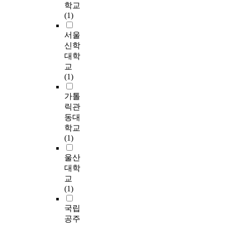
,
담
이
l
어
학교
서
p
i
기
담
‘
의
높
i
떠
(1)
는
r
c
하
경
연
상
고
n
한
질
o
i
고
험
민
담
유
g
지
서울
적
a
p
독
횟
어
자
상
e
를
신학
연
c
a
특
수
린
경
담
x
알
대학
구
h
n
한
에
울
험
경
p
아
교
방
e
t
의
따
타
은
험
e
보
(1)
법
d
s
미
른
리
‘
교
r
는
중
t
'
를
전
로
자
육
i
데
가톨
h
l
발
문
’
해
을
e
그
릭관
하
e
i
견
적
,
상
받
n
목
나
동대
i
f
함
도
‘
담
은
c
적
인
m
학교
e
으
움
상
에
집
e
이
현
p
(1)
s
로
추
담
대
단
b
있
상
o
t
써
구
표
한
(
a
다
학
울산
r
o
연
태
면
부
상
c
.
적
t
대학
r
구
도
에
담
담
k
접
a
교
i
참
하
나
감
경
g
이
근
n
(1)
e
여
위
타
과
험
r
와
방
c
s
자
요
난
위
이
o
같
법
e
국립
,
의
인
진
험
있
u
은
을
o
공주
t
경
에
퇴
성
는
n
연