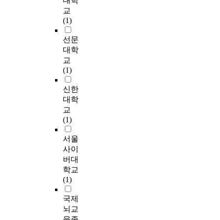
대학
제
고
험
i
학
e
r
수
태
교
시
실
교
t
적
6
c
r
국
도
(1)
하
천
육
h
연
명
t
a
의
하
였
하
자
s
구
을
e
t
상
선문
위
다
려
의
u
연
d
i
담
요
대학
.
노
상
r
방
구
,
v
경
인
교
본
력
담
v
법
참
a
e
험
에
(1)
연
’
교
e
을
여
n
i
이
서
구
,
육
y
통
자
d
n
야
는
신한
결
‘
을
s
해
로
c
q
기
낙
대학
과
자
받
o
총
선
l
u
>
인
교
초
녀
은
f
2
정
i
i
는
에
(1)
심
에
집
e
개
하
e
r
‘
대
상
대
단
l
의
였
n
y
남
한
서울
담
한
은
e
주
고
t
s
편
내
사이
자
이
1
m
제
,
s
p
에
인
의
해
버대
4
e
,
심
a
a
게
성
중
와
학교
명
n
1
층
r
c
서
에
도
지
(1)
으
t
4
면
e
e
벗
유
입
지
로
a
개
담
c
(
어
의
국
’
국제
4
r
의
을
h
i
나
미
청
로
뇌교
개
y
상
통
a
.
기
한
소
분
의
육종
s
위