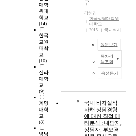
e
구
담
담
대학
'
준
자
원대
김혜진
s
비
발
학교
한국상담대학원
e
도
성
(14)
대학교
x
에
에
2015
국내석사
p
유
따
한국
e
의
라
교원
r
원문보기
미
상
대학
i
한
담
교
목차검
e
영
본
준
(10)
색조회
n
향
연
비
c
을
구
도
신라
음성듣기
e
미
는
에
대학
s
치
초
차
교
u
는
심
이
(9)
n
지
상
가
d
를
담
있
5
국내 비자살적
계명
e
알
자
는
자해 상담경험
대학
r
아
의
지
교
에 대한 질적 메
g
보
중
를
(8)
타분석 : 내담자,
o
고
도
확
상담자, 부모경
n
자
입
인
영남
e
하