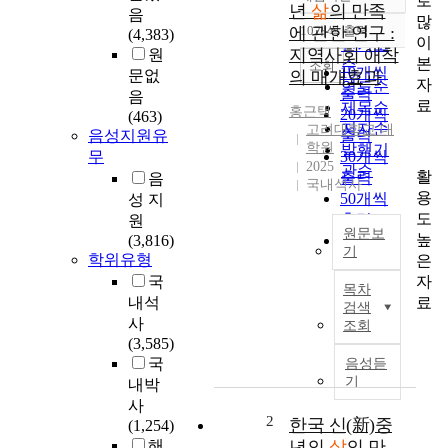
로
정확도
년
삶
의 만족
음
많
순
에 관한 연구 :
10개씩 출력
(4,383)
내림차순
이
인기도
지역사회 애착
원
본
순
조회
10개씩
문없
의 매개효과
자
연도순
출력
음
료
제목순
홍근택
20개씩
(463)
저자순
고려대학교 대
음성지원유
출력
학원
발행기
무
30개씩
2025
관순
활
출력
음
국내석사
용
50개씩
성 지
도
출력
원
원문보
높
(3,816)
100개씩
기
학위유형
은
출력
본
자
국
목차
연
료
내석
검색
구
사
조회
는
(3,585)
청
국
음성듣
년
기
내박
세
사
대
2
한국 신(新)중
(1,254)
의
해
년의
삶
의 만