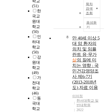
인
학교
h
T
s
목차
을
요
d
을
(51)
,
h
검색
a
마
법
e
충
한
w
e
조회
m
련
을
n
분
국교
h
p
o
하
받
t
히
i
u
원대
음성듣
n
는
는
i
반
c
r
학교
기
g
근
노
f
영
h
p
(50)
m
거
인
y
하
w
o
인
8
만 40세 이상 5
i
를
암
t
지
a
s
하대
대 암 환자의
d
제
환
h
못
s
e
학교
의치 및 임플
d
공
자
e
하
m
o
(50)
l
란트 유·무가
하
의
l
는
e
f
강
e
는
삶
의 질에 미
경
e
한
a
t
원대
-
데
우
치는 영향 : 국
v
계
s
h
학교
a
목
항
e
를
민건강영양조
u
i
(49)
g
적
암
l
지
사 제6-7기
r
s
가
e
을
제
o
녔
e
s
(2013-2018년
천대
d
두
부
f
다
d
t
도) 자료 이용
학교
a
었
작
q
.
t
u
(46)
n
다
용
u
이
w
d
이아정
동
d
.
관
a
에
한서대학교 일
i
y
국대
o
분
리
l
반대학원
본
c
i
학교
l
석
에
2022
i
연
e
s