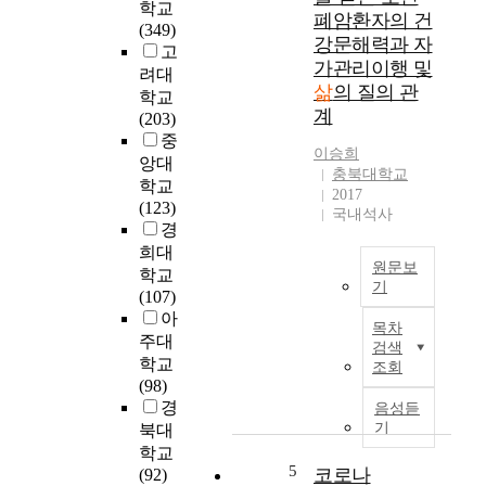
학교
a
해
기
폐암환자의 건
(349)
i
,
존
강문해력과 자
고
m
최
연
가관리이행 및
s
려대
근
구
삶
의 질의 관
t
학교
주
들
계
o
(203)
목
이
i
중
되
주
이승희
n
고
앙대
로
충북대학교
v
있
학교
경
2017
e
는
(123)
제
국내석사
s
‘
경
적
t
신
희대
지
원문보
i
(
학교
표
기
g
新
(107)
나
a
)
인
아
거
목차
t
중
구
시
주대
검색
e
년
의
적
학교
조회
t
’
급
성
(98)
h
의
격
장
경
음성듣
e
삶
한
지
기
북대
a
의
고
표
학교
s
만
령
를
5
코로나
(92)
s