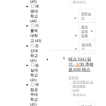
(45)
d
자
국내석사
대
t
구
a
t
계
e
료
한
y
는
t
o
명대
r
는
건
o
신
i
a
원문보
a
학교
국
강
f
뢰
n
n
기
d
(44)
민
정
w
,
t
a
T
u
가
연
보
o
네
목차
e
l
h
l
톨릭
금
의
r
검색
트
r
y
i
t
공
대학
해
조회
k
워
v
z
s
s
단
석
교
(43)
l
크
a
e
s
t
음성듣
의
과
i
조
,
l
a
t
기
h
국
활
f
호
선대
s
p
u
r
민
용
e
혜
학교
o
a
d
9
o
테스 다시 읽
노
을
(
적
(41)
f
t
y
u
후
기 :
삶
의 주체
통
Q
규
숭
3
h
w
g
보
한
로서의 테스
W
범
실대
m
t
a
h
장
자
L
으
o
h
학교
s
t
김은정
패
가
)
로
n
a
(41)
u
경성대학교 교
h
널
관
a
구
t
t
국
s
육대학원
r
자
리
n
성
h
p
립공
e
2009
e
료
이
d
된
s
a
주대
국내석사
d
e
6
행
t
사
,
r
학교
a
d
차
에
o
회
t
e
(41)
s
i