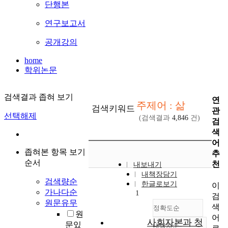
단행본
연구보고서
공개강의
home
학위논문
검색결과 좁혀 보기
연
주제어 : 삶
검색키워드
관
선택해제
(검색결과
4,846
건)
검
색
어
좁혀본 항목 보기
추
순서
천
내보내기
내책장담기
검색량순
한글로보기
이
가나다순
1
검
원문유무
색
정확도순
원
어
사회자본과 청
문있
내림차순