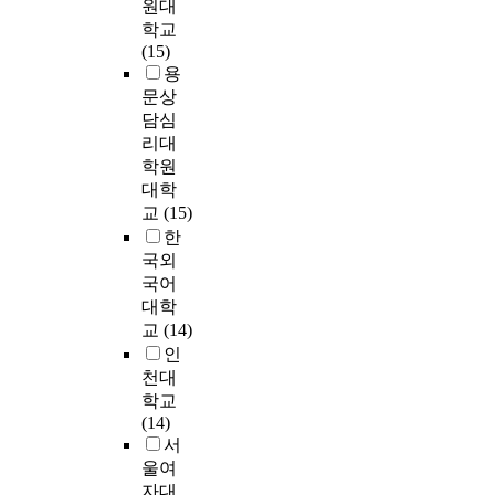
4
원대
n
른
1
r
심
W
c
지
0
학교
t
상
6
o
리
H
t
의
o
(15)
,
향
년
p
적
O
s
자
r
용
f
집
7
o
안
Q
o
료
o
문상
a
단
월
l
정
O
f
를
l
m
담심
’
2
i
감
L
t
분
d
i
리대
,
1
t
을
-
h
석
e
l
그
학원
일
a
형
B
i
하
r
y
리
부
대학
n
성
r
s
였
.
b
고
터
교
(15)
C
하
e
s
으
e
초
1
i
고
한
f
t
며
T
r
기
1
t
삶
국외
,
u
,
h
e
시
월
y
을
국어
I
d
K
e
a
점
3
,
긍
P
y
L
대학
r
v
에
일
S
정
I
a
I
교
(14)
e
e
는
까
o
적
P
r
P
인
f
m
중
지
u
으
(
e
S
천대
o
e
간
시
t
로
I
2
의
학교
r
n
수
행
h
평
n
,
직
(14)
e
t
준
하
K
가
t
2
업
서
,
h
의
였
o
하
e
5
오
f
울여
a
만
다
r
는
r
9
픈
o
자대
s