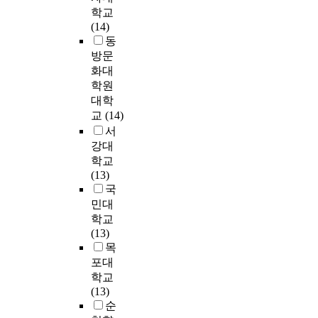
족
.
e
중
n
s
코
r
학교
b
도
연
a
요
a
t
드
t
(14)
e
가
구
.
한
t
u
를
h
동
e
느
도
D
경
i
d
기
e
방문
n
린
구
a
로
o
e
준
p
화대
u
속
로
t
임
n
n
으
u
n
학원
도
는
a
을
a
t
로
r
d
대학
로
기
w
확
l
s
보
p
e
감
교
(14)
능
e
인
P
f
건
o
r
소
적
서
r
하
e
r
의
s
-
하
건
e
강대
였
r
o
료
e
d
는
강
c
다
학교
s
m
인
o
i
경
문
o
.
(13)
o
t
총
f
s
향
해
l
한
국
n
h
2
t
c
을
력
l
편
민대
a
e
1
h
u
보
을
e
,
학교
l
‘
0
i
s
인
측
c
네
(13)
i
K
명
s
s
‘
정
t
트
목
t
o
을
s
e
중
하
e
워
y
r
1
포대
t
d
간
기
d
크
I
e
차
학교
u
.
수
위
u
는
t
a
선
(13)
d
M
준
해
s
직
e
n
별
순
y
o
느
S
i
접
m
C
한