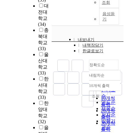
g
조회
o
지
을
o
삶
대
q
l
는
r
f
의
줄
n
의
전대
u
u
여
a
음성듣
f
3
것
t
만
a
e
성
학교
기
t
a
개
이
h
족
l
n
보
(34)
e
m
년
라
e
도
i
c
건
충
d
i
자
예
Q
를
t
e
의
북대
m
l
료
내보내기
측
W
보
y
s
료
학교
a
y
내책장담기
를
한
L
다
o
c
인
(33)
n
b
한글로보기
활
다
o
균
f
h
의
울
a
e
용
.
f
형
l
i
삶
산대
g
r
하
n
있
정확도순
i
l
의
학교
e
e
였
본
u
고
f
d
만
(33)
m
a
으
내림차순
연
r
다
정확도
e
r
족
한
e
v
며
구
s
차
o
e
과
순
서대
n
10개씩 출력
e
,
의
내림차순
e
원
f
n
직
인기도
t
학교
m
유
목
s
적
c
`
무
순
조회
p
(33)
10개씩
e
배
적
i
으
o
s
만
연도순
l
한
출력
n
우
은
n
로
l
l
족
제목순
a
양대
t
20개씩
자
항
g
파
l
i
의
저자순
n
학교
,
출력
이
암
e
악
e
f
시
f
발행기
(32)
(
면
30개씩
화
n
할
g
e
간
o
관순
을
2
서
학
출력
e
필
e
s
의
r