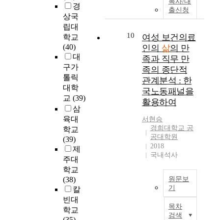
년
어
복사/대
e
자
o
n
경
a
m
출신청
도
려
x
본
o
t
상국
b
e
(
움
a
과
b
s
립대
a
n
2
이
m
지
s
`
10
여성 보건의료
s
학교
s
0
따
i
역
e
l
i
(40)
인의
삶
의 만
i
1
를
n
사
r
i
c
대
족과 직무 만
o
5
것
e
회
v
f
d
구가
n
족의 종단적
년
이
f
애
e
e
a
톨릭
s
)
관계분석 : 한
라
a
착
t
s
t
대학
:
부
생
국노동패널을
c
을
h
a
a
교
(39)
(
터
각
t
통
활용하여
e
t
t
1
삼
8
되
o
합
c
i
o
)
차
육대
며
서현승
r
적
h
s
f
o
경희대학교 공
년
삶
학교
s
으
a
f
i
공대학원
c
도
의
(39)
a
로
n
a
n
2018
c
(
질
제
f
고
g
c
d
국내석사
u
2
에
주대
f
려
e
t
a
r
0
부
e
학교
함
s
i
n
r
1
정
c
(38)
원문보
으
i
o
i
e
9
적
기
t
칼
로
n
n
n
n
년
인
i
써
빈대
t
i
본
t
c
목차
)
영
n
청
학교
h
n
연
e
검색
e
까
향
g
년
(35)
e
f
구