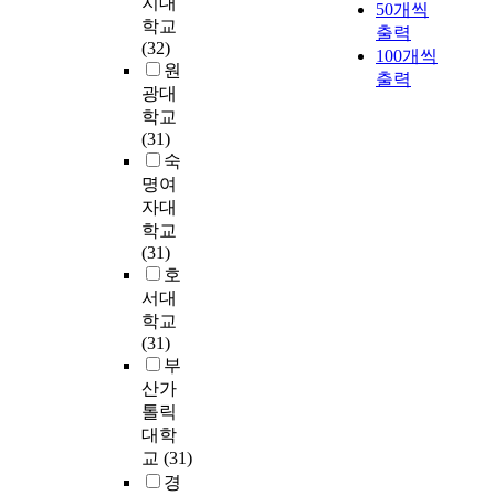
지대
)
유
요
50개씩
r
요
s
a
흐
c
학교
b
자
법
a
출력
성
t
t
름
a
(32)
e
녀
을
l
을
100개씩
u
i
에
n
원
r
를
받
h
강
출력
d
s
따
c
e
광대
둔
는
o
조
e
f
른
e
a
학교
신
노
s
하
n
a
변
r
v
(31)
중
인
p
였
t
c
화
p
e
숙
년
폐
i
다
s
t
를
a
m
2
명여
암
t
.
i
i
밝
t
e
4
환
자대
a
n
o
혀
i
n
7
자
학교
l
이
t
n
내
e
t
0
를
(31)
.
를
h
a
어
n
e
명
대
호
T
위
e
n
삶
t
x
을
상
h
서대
해
D
d
과
s
p
연
으
i
전
학교
a
t
일
t
e
구
로
s
국
(31)
e
o
의
o
r
대
건
s
만
부
g
c
균
l
i
상
강
t
1
산가
u
o
형
e
e
으
문
u
9
톨릭
a
n
을
a
n
로
해
d
~
n
f
높
대학
d
c
삼
력
y
3
d
i
이
교
(31)
a
e
고
과
u
9
G
r
고
경
s
p
,
자
s