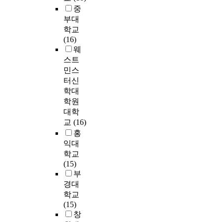
(
m
s
사
a
o
중
족
였
a
+
,
y
(
j
n
도
부대
다
l
)
a
s
2
o
s
가
.
학교
h
적
n
t
0
r
i
빠
자
(16)
o
영
d
e
1
c
d
른
료
웨
s
향
a
m
4
a
e
속
수
스트
p
을
n
a
년
n
r
도
집
i
민스
미
x
t
)
c
e
로
은
t
쳐
터신
i
i
부
e
d
증
구
a
,
학대
e
c
터
r
a
가
조
l
신
학원
t
a
1
p
n
하
화
i
뢰
y
l
9
대학
a
o
는
된
n
가
c
l
차
교
(16)
t
r
경
설
D
청
o
y
조
홍
i
m
향
문
a
년
n
.
사
익대
e
a
을
지
e
들
t
T
(
학교
n
t
보
를
j
이
r
h
2
(15)
t
i
인
이
e
공
o
e
0
부
s
v
‘
용
o
동
l
s
1
a
경대
e
저
하
n
체
.
u
6
g
학교
e
수
여
M
속
T
b
년
e
(15)
v
준
2
e
에
h
j
)
d
창
e
빠
0
t
서
e
e
까