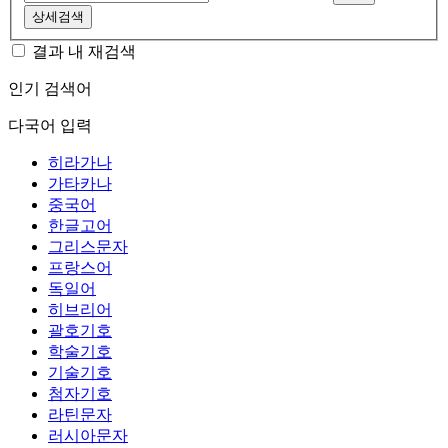
상세검색
결과 내 재검색
인기 검색어
다국어 입력
히라가나
가타카나
중국어
한글고어
그리스문자
프랑스어
독일어
히브리어
괄호기호
학술기호
기술기호
첨자기호
라틴문자
러시아문자