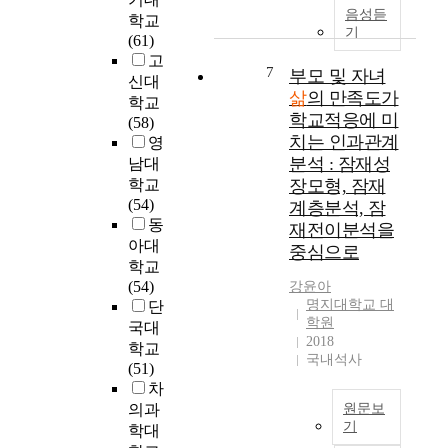
i
족
상
u
부
e
음성듣
학교
o
도
이
r
터
r
기
(61)
n
를
노
p
의
m
고
a
높
인
o
소
7
l
부모 및 자녀
신대
n
이
에
s
외
o
삶
의 만족도가
학교
d
는
서
e
,
n
학교적응에 미
(58)
d
데
발
o
심
g
치는 인과관계
영
e
도
병
f
리
i
분석 : 잠재성
남대
p
움
하
t
적
t
r
학교
장모형, 잠재
이
고
h
불
u
e
(54)
되
계층분석, 잠
있
i
안
d
s
동
는
다
재전이분석을
s
정
i
s
아대
효
.
s
등
중심으로
n
i
과
학교
폐
t
비
a
v
적
(54)
암
강윤아
u
경
l
e
명지대학교 대
인
단
의
d
제
a
학원
s
정
치
국대
y
적
p
2018
y
책
료
학교
w
·
p
국내석사
m
과
로
(51)
a
관
r
p
개
항
차
s
계
o
t
입
암
t
의과
원문보
적
a
o
방
화
기
o
요
학대
c
m
안
학
i