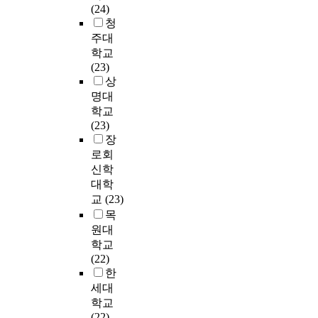
o
g
를
에
(24)
i
으
e
p
무
v
f
진
영
청
o
며
d
w
만
e
a
행
향
n
주대
,
a
i
족
r
t
하
을
a
H
학교
t
t
도
a
h
였
미
l
a
(23)
w
h
를
l
e
다
치
r
y
상
h
s
증
l
r
.
는
e
e
명대
i
c
진
q
,
본
요
s
s
학교
c
h
시
u
m
연
인
e
(
(23)
h
o
킬
a
o
구
을
a
2
장
v
o
수
l
t
의
파
r
0
a
l
있
로회
i
h
주
악
c
1
r
a
는
신학
t
e
요
하
h
3
i
d
전
대학
y
r
결
고
d
)
a
j
략
교
(23)
o
,
과
자
e
의
b
u
수
목
f
s
는
시
s
P
l
s
립
l
원대
i
다
행
i
R
e
t
을
i
학교
b
음
된
g
O
s
m
위
f
(22)
l
과
연
n
C
m
e
한
e
한
i
같
구
.
E
o
n
기
b
세대
n
다
이
T
S
s
t
초
y
학교
g
.
다
h
S
t
,
자
a
(22)
s