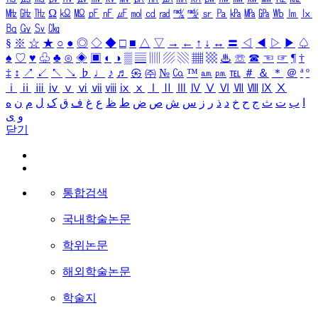
㎒
㎓
㎔
Ω
㏀
㏁
㎊
㎋
㎌
㏖
㏅
㎭
㎮
㎯
㏛
㎩
㎪
㎫
㎬
㏝
㏐
㏓
㏃
㏉
㏜
㏆
§
※
☆
★
○
●
◎
◇
◆
□
■
△
▽
→
←
↑
↓
↔
〓
◁
◀
▷
▶
♤
♠
♡
♥
♧
♣
⊙
◈
▣
◐
◑
▒
▤
▥
▨
▧
▦
▩
♨
☏
☎
☜
☞
¶
†
‡
↕
↗
↙
↖
↘
♭
♩
♪
♬
㉿
㈜
№
㏇
™
㏂
㏘
℡
＃
＆
＊
＠
ª
º
ⅰ
ⅱ
ⅲ
ⅳ
ⅴ
ⅵ
ⅶ
ⅷ
ⅸ
ⅹ
Ⅰ
Ⅱ
Ⅲ
Ⅳ
Ⅴ
Ⅵ
Ⅶ
Ⅷ
Ⅸ
Ⅹ
ا
ب
ت
ث
ج
ح
خ
د
ذ
ر
ز
س
ش
ص
ض
ط
ظ
ع
غ
ف
ق
ک
ل
م
ن
ه
و
ی
닫기
통합검색
국내학술논문
학위논문
해외학술논문
학술지