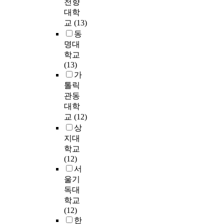
천향
,
s
린
-
n
적
P
h
후
대학
t
t
하
K
g
인
o
i
,
교
(13)
h
r
향
H
a
삶
o
l
여
e
동
e
집
L
s
의
l
d
성
f
명대
l
단
T
t
만
)
r
만
o
학교
a
’
(
r
족
,
e
을
l
(13)
t
의
T
u
도
A
n
추
l
가
e
세
h
c
향
C
&
출
o
톨릭
d
유
e
t
상
Q
Y
하
w
관동
s
형
S
u
에
-
o
여
i
t
대학
이
h
r
는
R
u
총
n
u
교
(12)
도
o
e
유
(
t
1
g
d
출
r
상
d
의
T
h
4
c
i
되
t
지대
s
하
h
P
4
o
e
었
F
e
학교
지
e
a
명
n
s
다
o
l
(12)
않
r
n
을
c
i
.
r
f
서
았
e
e
연
l
n
m
-
으
울기
v
l
구
u
K
둘
o
r
나
독대
i
S
대
s
o
째
f
e
,
학교
s
u
상
i
r
,
t
p
지
(12)
e
r
으
o
e
신
h
o
역
한
d
v
로
n