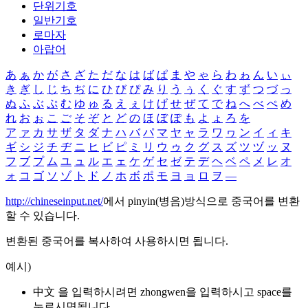
단위기호
일반기호
로마자
아랍어
あ
ぁ
か
が
さ
ざ
た
だ
な
は
ば
ぱ
ま
や
ゃ
ら
わ
ゎ
ん
い
ぃ
き
ぎ
し
じ
ち
ぢ
に
ひ
び
ぴ
み
り
う
ぅ
く
ぐ
す
ず
つ
づ
っ
ぬ
ふ
ぶ
ぷ
む
ゆ
ゅ
る
え
ぇ
け
げ
せ
ぜ
て
で
ね
へ
べ
ぺ
め
れ
お
ぉ
こ
ご
そ
ぞ
と
ど
の
ほ
ぼ
ぽ
も
よ
ょ
ろ
を
ア
ァ
カ
サ
ザ
タ
ダ
ナ
ハ
バ
パ
マ
ヤ
ャ
ラ
ワ
ヮ
ン
イ
ィ
キ
ギ
シ
ジ
チ
ヂ
ニ
ヒ
ビ
ピ
ミ
リ
ウ
ゥ
ク
グ
ス
ズ
ツ
ヅ
ッ
ヌ
フ
ブ
プ
ム
ユ
ュ
ル
エ
ェ
ケ
ゲ
セ
ゼ
テ
デ
ヘ
ベ
ペ
メ
レ
オ
ォ
コ
ゴ
ソ
ゾ
ト
ド
ノ
ホ
ボ
ポ
モ
ヨ
ョ
ロ
ヲ
―
http://chineseinput.net/
에서 pinyin(병음)방식으로 중국어를 변환
할 수 있습니다.
변환된 중국어를 복사하여 사용하시면 됩니다.
예시)
中文 을 입력하시려면
zhongwen
을 입력하시고 space를
누르시면됩니다.