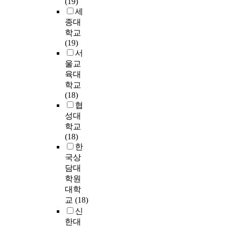
(19)
n
d
터
은
f
을
q
l
(
세
t
(
지
충
2
통
u
t
K
종대
u
3
속
북
1
해
a
e
o
학교
r
)
적
소
8
매
l
c
r
(19)
e
t
으
재
n
개
i
h
e
서
s
h
로
대
u
효
t
n
a
울교
a
e
높
학
r
과
y
i
n
육대
n
c
은
병
s
를
o
q
L
d
학교
u
수
원
e
검
f
u
a
i
(18)
m
준
에
s
증
l
e
b
m
협
u
의
서
w
하
i
s
o
p
성대
l
만
항
h
였
f
t
r
l
학교
a
족
암
o
다
e
o
&
a
(18)
t
도
화
w
.
,
a
I
n
한
i
를
학
e
분
a
n
n
t
국상
v
유
요
r
석
m
a
c
s
담대
e
지
법
e
결
o
l
o
o
n
학원
하
을
w
과
n
y
m
n
u
대학
는
받
o
,
g
z
e
t
m
경
교
(18)
고
r
신
C
e
P
h
b
향
있
신
k
뢰
O
t
a
e
e
을
는
i
한대
는
V
h
n
q