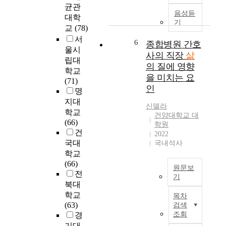
e
균관
와
는
은
s
음성듣
m
관
대학
가
청
t
기
e
련
운
교
(78)
년
u
n
된
데
서
개
d
6
종합병원 간호
t
변
폐
개
울시
y
사의 직장
삶
w
인
암
인
립대
c
의 질에 영향
i
들
은
이
학교
o
t
을 미치는 요
의
암
경
(71)
n
h
영
인
관
험
명
d
l
향
련
하
u
지대
신델라
i
력
사
는
c
학교
건양대학교 대
f
을
망
사
t
(66)
학원
e
파
률
회
e
건
2022
s
악
1
적
d
국대
국내석사
a
하
위
고
a
학교
t
여
의
립
s
(66)
i
원문보
신
암
,
h
전
기
s
중
이
지
o
북대
f
년
며
T
역
r
학교
목차
a
층
절
h
사
t
(63)
검색
c
의
반
e
회
-
조회
경
t
만
이
p
로
t
기대