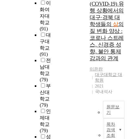
족
화
통
이
(COVID-19) 유
o
도
에
해
화여
행 상황에서의
c
의
비
청
자대
대구·경북 대
i
궤
례
년
학교
학생들의
삶
의
a
적
하
삶
(91)
질 변화 양상 :
t
을
여
의
대
i
코로나 스트레
유
우
만
구대
o
형
스, 신경증 성
리
족
학교
n
화
나
향, 불안 통제
도
(91)
o
하
라
를
감과의 관계
전
f
고
의
설
남대
f
,
암
이은란
명
학교
a
대구대학교 대
각
발
해
(79)
학원
m
유
생
온
부
2021
i
형
률
데
국내석사
산대
l
에
증
반
학교
y
따
가
해
(79)
b
른
가
원문보
,
인
e
삶
예
기
이
제대
r
의
측
러
T
e
학교
목차
만
되
한
h
검색
a
(79)
족
고
접
i
조회
v
성
도
있
근
s