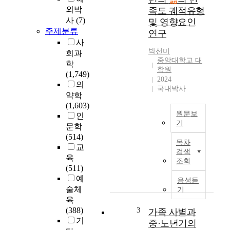
삶
외박
족도 궤적유형
의
사
(7)
및 영향요인
만
주제분류
연구
족
사
도
박선미
회과
에
중앙대학교 대
학
영
학원
(1,749)
향
2024
의
을
국내박사
약학
미
(1,603)
치
원문보
인
는
기
문학
비
본
(514)
경
목차
연
교
제
검색
구
육
적
조회
는
(511)
요
2
예
인
음성듣
0
술체
을
기
2
육
규
5
(388)
3
명
가족 사별과
년
기
하
중·노년기의
에