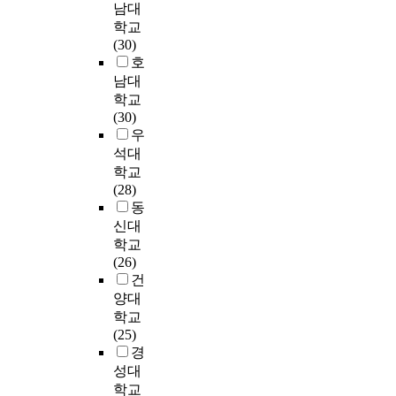
세
y
m
,
남대
t
e
잠
가
e
청
e
t
조
학교
a
r
재
관
d
년
o
h
직
(30)
b
f
계
리
a
1
n
e
차
호
l
a
층
이
d
,
g
i
원
e
남대
m
성
행
e
0
-
r
에
l
학교
i
장
및
s
1
b
c
서
i
(30)
l
분
삶
c
2
u
a
바
f
우
y
석
의
r
명
k
u
람
e
석대
m
과
질
i
을
.
s
직
a
학교
e
다
의
p
대
A
a
한
n
(28)
m
중
관
t
상
n
l
인
d
동
b
회
계
i
으
d
r
력
i
신대
e
귀
에
v
로
t
e
관
m
r
학교
분
대
e
설
h
l
리
p
i
(26)
석
해
c
문
e
a
및
r
n
건
을
확
o
조
n
t
삶
o
c
양대
중
인
r
사
w
i
의
v
l
심
학교
하
r
를
e
o
만
e
u
으
(25)
고
e
실
l
n
족
t
d
로
경
삶
l
시
o
s
도
h
i
연
의
성대
a
하
o
h
와
e
n
구
질
학교
t
였
k
i
직