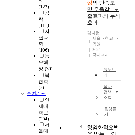
고
타
삶
의 만족도
초
자
(122)
및 우울감 : 노
고
사
공
출효과와 누적
령
회
학
효과
사
자
(111)
회
본
자
김나현
진
과
연과
서울대학교 대
입
지
학
학원
과
역
(106)
2024
함
사
국내석사
농
께
회
수해
노
애
양
(36)
원문보
년
착
복
기
기
의
합학
T
삶
역
목차
(2)
h
의
할
검색
수여기관
i
만
에
조회
연
s
족
주
세대
s
도
목
음성듣
학교
t
향
기
하
(554)
u
상
였
서
d
을
4
항암화학요법
다
울대
y
위
.
을 받는 노인