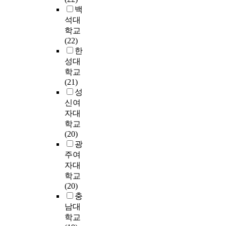
.
e
m
s
u
료
n
백
,
첫
본
p
a
i
s
를
a
석대
c
째
연
a
c
g
i
제
l
h
학교
,
구
r
r
n
n
공
y
i
(22)
신
는
t
o
i
g
하
z
l
한
중
서
i
(
f
a
고
i
d
성대
년
술
c
M
i
d
자
n
r
의
학교
적
i
o
c
v
시
g
e
삶
(21)
상
p
d
a
a
행
t
n
의
성
관
a
e
n
n
된
h
,
만
관
신여
n
l
t
c
연
e
a
족
계
자대
t
4
l
e
구
e
n
도
조
s
학교
)
y
d
로
f
d
궤
사
c
(20)
기
p
s
,
f
s
적
연
o
광
반
r
t
‘
e
p
유
구
n
부
주여
e
a
한
c
o
형
로
s
트
자대
d
t
국
t
u
은
서
i
스
학교
i
i
노
s
s
초
연
s
트
(20)
c
s
동
o
e
기
구
t
래
충
t
t
패
f
,
시
의
e
핑
t
i
널
남대
d
a
점
대
d
분
h
c
조
학교
e
n
부
상
o
석
e
a
사