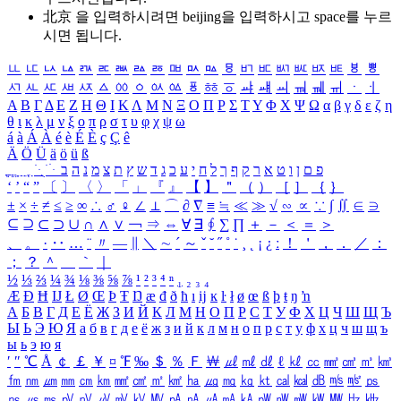
北京 을 입력하시려면
beijing
을 입력하시고 space를 누르
시면 됩니다.
ㅥ
ㅦ
ㅧ
ㅨ
ㅩ
ㅪ
ㅫ
ㅬ
ㅭ
ㅮ
ㅯ
ㅰ
ㅱ
ㅲ
ㅳ
ㅴ
ㅵ
ㅶ
ㅷ
ㅸ
ㅹ
ㅺ
ㅻ
ㅼ
ㅽ
ㅾ
ㅿ
ㆀ
ㆁ
ㆂ
ㆃ
ㆄ
ㆅ
ㆆ
ㆇ
ㆈ
ㆉ
ㆊ
ㆋ
ㆌ
ㆍ
ㆎ
Α
Β
Γ
Δ
Ε
Ζ
Η
Θ
Ι
Κ
Λ
Μ
Ν
Ξ
Ο
Π
Ρ
Σ
Τ
Υ
Φ
Χ
Ψ
Ω
α
β
γ
δ
ε
ζ
η
θ
ι
κ
λ
μ
ν
ξ
ο
π
ρ
σ
τ
υ
φ
χ
ψ
ω
á
à
Á
À
é
è
É
È
ç
Ç
ê
Ä
Ö
Ü
ä
ö
ü
ß
ְ
ֳ
ֲ
ֱ
ָ
ַ
ֵ
ֶ
ִ
ֹ
ּ
ֻ
ׂ
ׁ
ּ
ב
ה
נ
מ
צ
ת
ץ
ש
ד
ג
כ
ע
י
ח
ל
ך
ף
ק
ר
א
ט
ו
ן
ם
פ
‘
’
“
”
〔
〕
〈
〉
「
」
『
』
【
】
＂
（
）
［
］
｛
｝
±
×
÷
≠
≤
≥
∞
∴
♂
♀
∠
⊥
⌒
∂
∇
≡
≒
≪
≫
√
∽
∝
∵
∫
∬
∈
∋
⊆
⊇
⊂
⊃
∪
∩
∧
∨
￢
⇒
⇔
∀
∃
∮
∑
∏
＋
－
＜
＝
＞
、
。
·
‥
…
¨
〃
―
∥
＼
∼
´
～
ˇ
˘
˝
˚
˙
¸
˛
¡
¿
ː
！
＇
，
．
／
：
；
？
＾
＿
｀
｜
½
⅓
⅔
¼
¾
⅛
⅜
⅝
⅞
¹
²
³
⁴
ⁿ
₁
₂
₃
₄
Æ
Ð
Ħ
Ĳ
Ł
Ø
Œ
Þ
Ŧ
Ŋ
æ
đ
ð
ħ
ı
ĳ
ĸ
ŀ
ł
ø
œ
ß
þ
ŧ
ŋ
ŉ
А
Б
В
Г
Д
Е
Ё
Ж
З
И
Й
К
Л
М
Н
О
П
Р
С
Т
У
Ф
Х
Ц
Ч
Ш
Щ
Ъ
Ы
Ь
Э
Ю
Я
а
б
в
г
д
е
ё
ж
з
и
й
к
л
м
н
о
п
р
с
т
у
ф
х
ц
ч
ш
щ
ъ
ы
ь
э
ю
я
′
″
℃
Å
￠
￡
￥
¤
℉
‰
＄
％
Ｆ
￦
㎕
㎖
㎗
ℓ
㎘
㏄
㎣
㎤
㎥
㎦
㎙
㎚
㎛
㎜
㎝
㎞
㎟
㎠
㎡
㎢
㏊
㎍
㎎
㎏
㏏
㎈
㎉
㏈
㎧
㎨
㎰
㎱
㎲
㎳
㎴
㎵
㎶
㎷
㎸
㎹
㎀
㎁
㎂
㎃
㎄
㎺
㎻
㎽
㎾
㎿
㎐
㎑