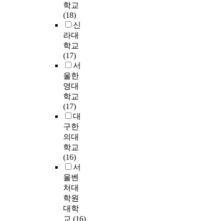
r
보
폐
n
청
학교
I
e
e
u
o
인
암
g
년
(18)
D
d
l
a
f
‘
환
o
삶
신
-
a
S
l
f
고
자
v
의
라대
1
t
t
i
a
수
로
e
만
학교
9
a
u
t
m
준
만
r
족
(17)
s
m
d
y
i
유
6
s
도
서
t
o
y
o
l
지
0
i
와
r
r
:
울한
f
y
집
세
x
지
e
e
K
영대
l
b
단
이
m
역
s
a
L
학교
i
e
’
상
o
사
s
c
I
(17)
f
r
과
의
n
회
,
c
P
대
e
e
초
노
t
애
n
u
S
구한
i
a
기
인
h
착
e
r
)
의대
n
v
시
8
s
모
u
a
’
학교
t
e
점
0
a
두
r
t
자
(16)
h
m
에
명
t
에
o
e
료
서
e
e
낮
을
a
유
t
l
중
f
울벤
n
은
대
g
의
i
y
1
i
처대
t
수
상
e
미
c
a
7
v
학원
s
준
으
n
한
i
n
차
e
대학
.
의
로
e
정
s
d
조
m
교
(16)
C
만
하
r