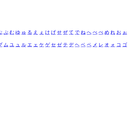
ぶ
ぷ
む
ゆ
ゅ
る
え
ぇ
け
げ
せ
ぜ
て
で
ね
へ
べ
ぺ
め
れ
お
ぉ
プ
ム
ユ
ュ
ル
エ
ェ
ケ
ゲ
セ
ゼ
テ
デ
ヘ
ベ
ペ
メ
レ
オ
ォ
コ
ゴ