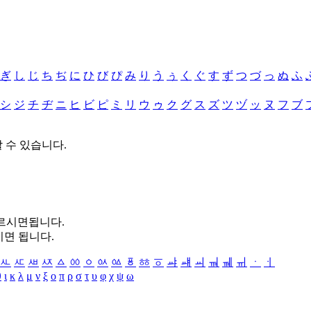
ぎ
し
じ
ち
ぢ
に
ひ
び
ぴ
み
り
う
ぅ
く
ぐ
す
ず
つ
づ
っ
ぬ
ふ
シ
ジ
チ
ヂ
ニ
ヒ
ビ
ピ
ミ
リ
ウ
ゥ
ク
グ
ス
ズ
ツ
ヅ
ッ
ヌ
フ
ブ
할 수 있습니다.
누르시면됩니다.
시면 됩니다.
ㅻ
ㅼ
ㅽ
ㅾ
ㅿ
ㆀ
ㆁ
ㆂ
ㆃ
ㆄ
ㆅ
ㆆ
ㆇ
ㆈ
ㆉ
ㆊ
ㆋ
ㆌ
ㆍ
ㆎ
θ
ι
κ
λ
μ
ν
ξ
ο
π
ρ
σ
τ
υ
φ
χ
ψ
ω