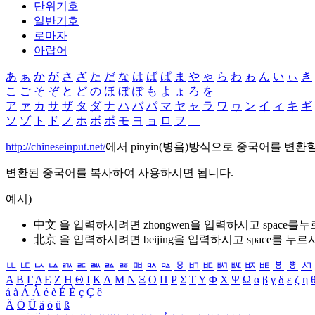
단위기호
일반기호
로마자
아랍어
あ
ぁ
か
が
さ
ざ
た
だ
な
は
ば
ぱ
ま
や
ゃ
ら
わ
ゎ
ん
い
ぃ
き
こ
ご
そ
ぞ
と
ど
の
ほ
ぼ
ぽ
も
よ
ょ
ろ
を
ア
ァ
カ
サ
ザ
タ
ダ
ナ
ハ
バ
パ
マ
ヤ
ャ
ラ
ワ
ヮ
ン
イ
ィ
キ
ギ
ソ
ゾ
ト
ド
ノ
ホ
ボ
ポ
モ
ヨ
ョ
ロ
ヲ
―
http://chineseinput.net/
에서 pinyin(병음)방식으로 중국어를 변환
변환된 중국어를 복사하여 사용하시면 됩니다.
예시)
中文 을 입력하시려면
zhongwen
을 입력하시고 space를
北京 을 입력하시려면
beijing
을 입력하시고 space를 누르
ㅥ
ㅦ
ㅧ
ㅨ
ㅩ
ㅪ
ㅫ
ㅬ
ㅭ
ㅮ
ㅯ
ㅰ
ㅱ
ㅲ
ㅳ
ㅴ
ㅵ
ㅶ
ㅷ
ㅸ
ㅹ
ㅺ
Α
Β
Γ
Δ
Ε
Ζ
Η
Θ
Ι
Κ
Λ
Μ
Ν
Ξ
Ο
Π
Ρ
Σ
Τ
Υ
Φ
Χ
Ψ
Ω
α
β
γ
δ
ε
ζ
η
á
à
Á
À
é
è
É
È
ç
Ç
ê
Ä
Ö
Ü
ä
ö
ü
ß