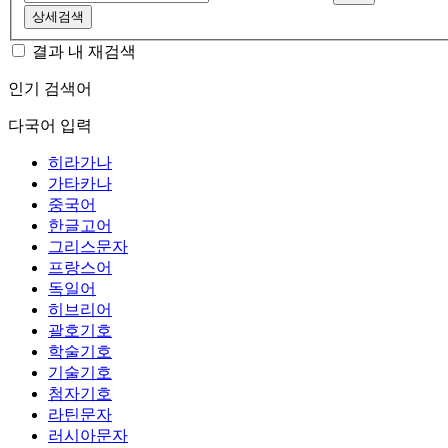
상세검색
결과 내 재검색
인기 검색어
다국어 입력
히라가나
가타카나
중국어
한글고어
그리스문자
프랑스어
독일어
히브리어
괄호기호
학술기호
기술기호
첨자기호
라틴문자
러시아문자