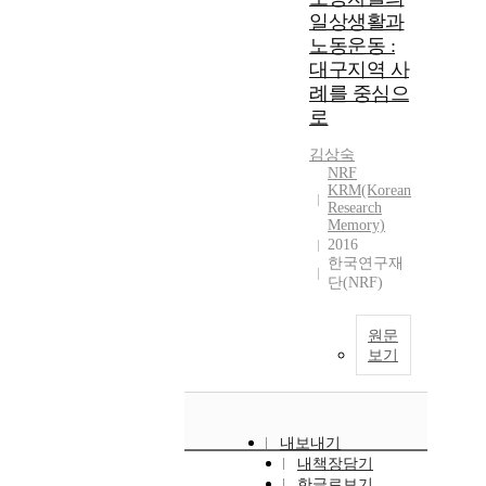
일상생활과
노동운동 :
대구지역 사
례를 중심으
로
김상숙
NRF
KRM(Korean
Research
Memory)
2016
한국연구재
단(NRF)
원문
보기
내보내기
내책장담기
한글로보기