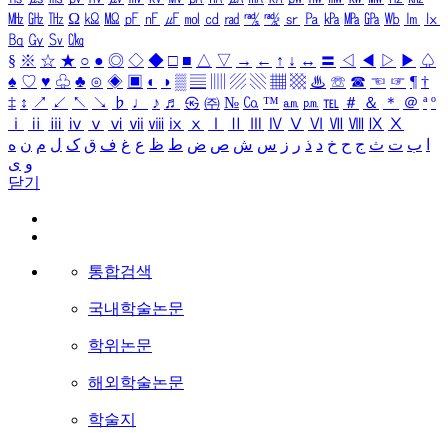
㎒
㎓
㎔
Ω
㏀
㏁
㎊
㎋
㎌
㏖
㏅
㎭
㎮
㎯
㏛
㎩
㎪
㎫
㎬
㏝
㏐
㏓
㏃
㏉
㏜
㏆
§
※
☆
★
○
●
◎
◇
◆
□
■
△
▽
→
←
↑
↓
↔
〓
◁
◀
▷
▶
♤
♠
♡
♥
♧
♣
⊙
◈
▣
◐
◑
▒
▤
▥
▨
▧
▦
▩
♨
☏
☎
☜
☞
¶
†
‡
↕
↗
↙
↖
↘
♭
♩
♪
♬
㉿
㈜
№
㏇
™
㏂
㏘
℡
＃
＆
＊
＠
ª
º
ⅰ
ⅱ
ⅲ
ⅳ
ⅴ
ⅵ
ⅶ
ⅷ
ⅸ
ⅹ
Ⅰ
Ⅱ
Ⅲ
Ⅳ
Ⅴ
Ⅵ
Ⅶ
Ⅷ
Ⅸ
Ⅹ
ا
ب
ت
ث
ج
ح
خ
د
ذ
ر
ز
س
ش
ص
ض
ط
ظ
ع
غ
ف
ق
ک
ل
م
ن
ه
و
ی
닫기
통합검색
국내학술논문
학위논문
해외학술논문
학술지