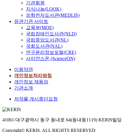
기관회원
지식나눔(LOOK)
의학전자도서관(MEDLIS)
유관기관 사이트
교육부(MOE)
국립장애인도서관(NLD)
국립중앙도서관(NL)
국회도서관(NAL)
연구윤리정보포털(CRE)
사이언스온 (ScienceON)
이용약관
개인정보처리방침
개인정보 재동의
기관소개
저작물 게시중단요청
41061 대구광역시 동구 동내로 64(동내동1119) KERIS빌딩
Copyright© KERIS. ALL RIGHTS RESERVED