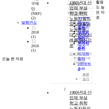
활용
1980년대 산
구재
내림차순
정확도
도 높
업체 부설
단
순
은 자
10개씩 출력
학교 취학
(NRF)
내림차순
인기도
료
(2)
노동자들의
순
조회
발행연도
10개씩
일상생활과
연도순
출력
노동운동 :
제목순
2018
20개씩
대구지역 사
(1)
저자순
출력
례를 중심으
발행기
30개씩
로
2016
관순
출력
(1)
50개씩
김상숙
2018
한국연구재
오늘 본 자료
출력
단(NRF)
100개씩
출력
원문
보기
2
1980년대 산
업체 부설
학교 취학
노동자들의