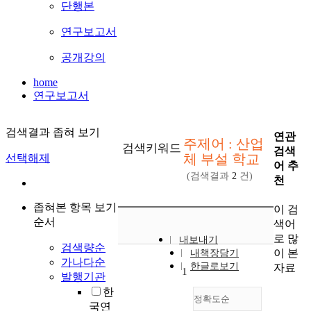
단행본
연구보고서
공개강의
home
연구보고서
검색결과 좁혀 보기
연관
주제어 : 산업
검색키워드
검색
체 부설 학교
선택해제
어 추
(검색결과
2
건)
천
좁혀본 항목 보기
이 검
순서
색어
로 많
내보내기
검색량순
이 본
내책장담기
가나다순
한글로보기
자료
1
발행기관
한
정확도순
국연