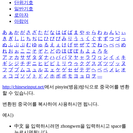
단위기호
일반기호
로마자
아랍어
あ
ぁ
か
が
さ
ざ
た
だ
な
は
ば
ぱ
ま
や
ゃ
ら
わ
ゎ
ん
い
ぃ
き
ぎ
し
じ
ち
ぢ
に
ひ
び
ぴ
み
り
う
ぅ
く
ぐ
す
ず
つ
づ
っ
ぬ
ふ
ぶ
ぷ
む
ゆ
ゅ
る
え
ぇ
け
げ
せ
ぜ
て
で
ね
へ
べ
ぺ
め
れ
お
ぉ
こ
ご
そ
ぞ
と
ど
の
ほ
ぼ
ぽ
も
よ
ょ
ろ
を
ア
ァ
カ
サ
ザ
タ
ダ
ナ
ハ
バ
パ
マ
ヤ
ャ
ラ
ワ
ヮ
ン
イ
ィ
キ
ギ
シ
ジ
チ
ヂ
ニ
ヒ
ビ
ピ
ミ
リ
ウ
ゥ
ク
グ
ス
ズ
ツ
ヅ
ッ
ヌ
フ
ブ
プ
ム
ユ
ュ
ル
エ
ェ
ケ
ゲ
セ
ゼ
テ
デ
ヘ
ベ
ペ
メ
レ
オ
ォ
コ
ゴ
ソ
ゾ
ト
ド
ノ
ホ
ボ
ポ
モ
ヨ
ョ
ロ
ヲ
―
http://chineseinput.net/
에서 pinyin(병음)방식으로 중국어를 변환
할 수 있습니다.
변환된 중국어를 복사하여 사용하시면 됩니다.
예시)
中文 을 입력하시려면
zhongwen
을 입력하시고 space를
누르시면됩니다.