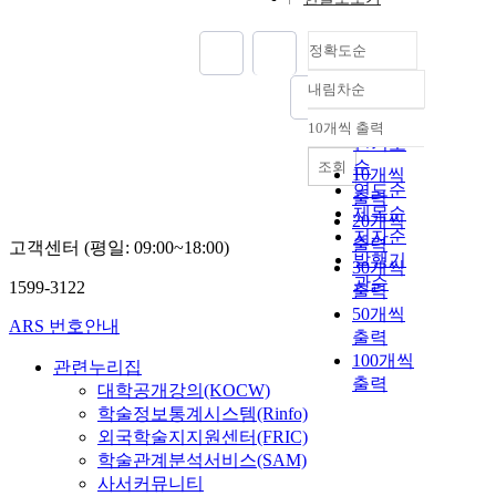
정확도순
내림차순
정확도
순
10개씩 출력
내림차순
인기도
순
조회
10개씩
연도순
출력
제목순
20개씩
저자순
출력
고객센터 (평일: 09:00~18:00)
발행기
30개씩
관순
1599-3122
출력
50개씩
ARS 번호안내
출력
100개씩
관련누리집
출력
대학공개강의(KOCW)
학술정보통계시스템(Rinfo)
외국학술지지원센터(FRIC)
학술관계분석서비스(SAM)
사서커뮤니티