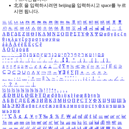
北京 을 입력하시려면
beijing
을 입력하시고 space를 누르
시면 됩니다.
ㅥ
ㅦ
ㅧ
ㅨ
ㅩ
ㅪ
ㅫ
ㅬ
ㅭ
ㅮ
ㅯ
ㅰ
ㅱ
ㅲ
ㅳ
ㅴ
ㅵ
ㅶ
ㅷ
ㅸ
ㅹ
ㅺ
ㅻ
ㅼ
ㅽ
ㅾ
ㅿ
ㆀ
ㆁ
ㆂ
ㆃ
ㆄ
ㆅ
ㆆ
ㆇ
ㆈ
ㆉ
ㆊ
ㆋ
ㆌ
ㆍ
ㆎ
Α
Β
Γ
Δ
Ε
Ζ
Η
Θ
Ι
Κ
Λ
Μ
Ν
Ξ
Ο
Π
Ρ
Σ
Τ
Υ
Φ
Χ
Ψ
Ω
α
β
γ
δ
ε
ζ
η
θ
ι
κ
λ
μ
ν
ξ
ο
π
ρ
σ
τ
υ
φ
χ
ψ
ω
á
à
Á
À
é
è
É
È
ç
Ç
ê
Ä
Ö
Ü
ä
ö
ü
ß
ְ
ֳ
ֲ
ֱ
ָ
ַ
ֵ
ֶ
ִ
ֹ
ּ
ֻ
ׂ
ׁ
ּ
ב
ה
נ
מ
צ
ת
ץ
ש
ד
ג
כ
ע
י
ח
ל
ך
ף
ק
ר
א
ט
ו
ן
ם
פ
‘
’
“
”
〔
〕
〈
〉
「
」
『
』
【
】
＂
（
）
［
］
｛
｝
±
×
÷
≠
≤
≥
∞
∴
♂
♀
∠
⊥
⌒
∂
∇
≡
≒
≪
≫
√
∽
∝
∵
∫
∬
∈
∋
⊆
⊇
⊂
⊃
∪
∩
∧
∨
￢
⇒
⇔
∀
∃
∮
∑
∏
＋
－
＜
＝
＞
、
。
·
‥
…
¨
〃
―
∥
＼
∼
´
～
ˇ
˘
˝
˚
˙
¸
˛
¡
¿
ː
！
＇
，
．
／
：
；
？
＾
＿
｀
｜
½
⅓
⅔
¼
¾
⅛
⅜
⅝
⅞
¹
²
³
⁴
ⁿ
₁
₂
₃
₄
Æ
Ð
Ħ
Ĳ
Ł
Ø
Œ
Þ
Ŧ
Ŋ
æ
đ
ð
ħ
ı
ĳ
ĸ
ŀ
ł
ø
œ
ß
þ
ŧ
ŋ
ŉ
А
Б
В
Г
Д
Е
Ё
Ж
З
И
Й
К
Л
М
Н
О
П
Р
С
Т
У
Ф
Х
Ц
Ч
Ш
Щ
Ъ
Ы
Ь
Э
Ю
Я
а
б
в
г
д
е
ё
ж
з
и
й
к
л
м
н
о
п
р
с
т
у
ф
х
ц
ч
ш
щ
ъ
ы
ь
э
ю
я
′
″
℃
Å
￠
￡
￥
¤
℉
‰
＄
％
Ｆ
￦
㎕
㎖
㎗
ℓ
㎘
㏄
㎣
㎤
㎥
㎦
㎙
㎚
㎛
㎜
㎝
㎞
㎟
㎠
㎡
㎢
㏊
㎍
㎎
㎏
㏏
㎈
㎉
㏈
㎧
㎨
㎰
㎱
㎲
㎳
㎴
㎵
㎶
㎷
㎸
㎹
㎀
㎁
㎂
㎃
㎄
㎺
㎻
㎽
㎾
㎿
㎐
㎑