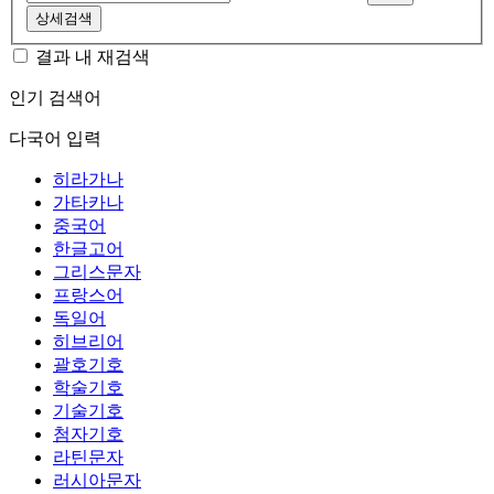
상세검색
결과 내 재검색
인기 검색어
다국어 입력
히라가나
가타카나
중국어
한글고어
그리스문자
프랑스어
독일어
히브리어
괄호기호
학술기호
기술기호
첨자기호
라틴문자
러시아문자