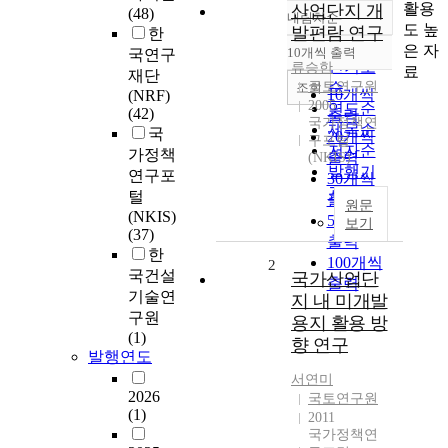
활용
산업단지 개
(48)
내림차순
정확도
도 높
발편람 연구
한
순
은 자
10개씩 출력
국연구
내림차순
인기도
류승한
료
재단
국토연구원
순
조회
10개씩
(NRF)
2005
연도순
(42)
출력
국가정책연
제목순
국
20개씩
구포털
저자순
가정책
출력
(NKIS)
발행기
연구포
30개씩
관순
털
출력
원문
(NKIS)
50개씩
보기
(37)
출력
한
100개씩
2
국건설
국가산업단
출력
기술연
지 내 미개발
구원
용지 활용 방
(1)
향 연구
발행연도
서연미
2026
국토연구원
(1)
2011
국가정책연