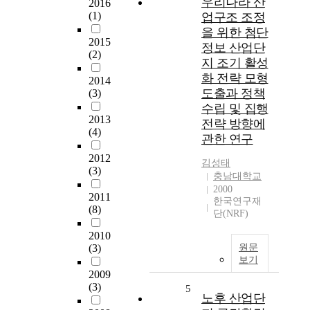
우리나라 산
2016
(1)
업구조 조정
을 위한 첨단
2015
정보 산업단
(2)
지 조기 활성
화 전략 모형
2014
도출과 정책
(3)
수립 및 집행
2013
전략 방향에
(4)
관한 연구
2012
김성태
(3)
충남대학교
2000
2011
한국연구재
(8)
단(NRF)
2010
(3)
원문
보기
2009
(3)
5
노후 산업단