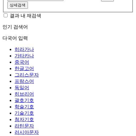
상세검색
결과 내 재검색
인기 검색어
다국어 입력
히라가나
가타카나
중국어
한글고어
그리스문자
프랑스어
독일어
히브리어
괄호기호
학술기호
기술기호
첨자기호
라틴문자
러시아문자