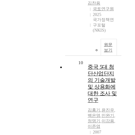
김찬용
국토연구원
2025
국가정책연
구포털
(NKIS)
원문
보기
10
중국 5대 첨
단산업단지
의 기술개발
및 상용화에
대한 조사 및
연구
김홍기
,
윤진우
,
백은영
,
민완기
,
정명기
,
이강용
,
이준엽
2007