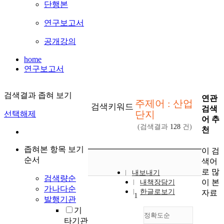
단행본
연구보고서
공개강의
home
연구보고서
검색결과 좁혀 보기
연관
주제어 : 산업
검색키워드
검색
단지
선택해제
어 추
(검색결과
128
건)
천
좁혀본 항목 보기
이 검
순서
색어
로 많
내보내기
검색량순
이 본
내책장담기
가나다순
한글로보기
자료
1
발행기관
기
정확도순
타기관