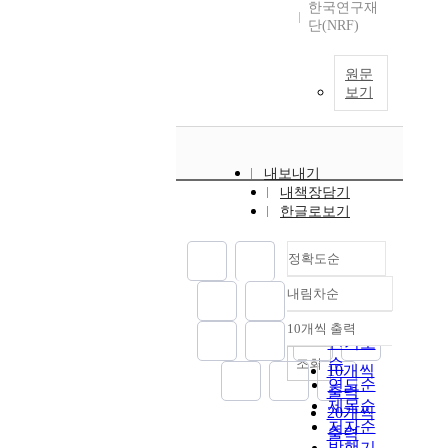
한국연구재
단(NRF)
원문
보기
내보내기
내책장담기
한글로보기
정확도순
내림차순
정확도
순
10개씩 출력
내림차순
인기도
순
조회
10개씩
연도순
출력
제목순
20개씩
저자순
출력
발행기