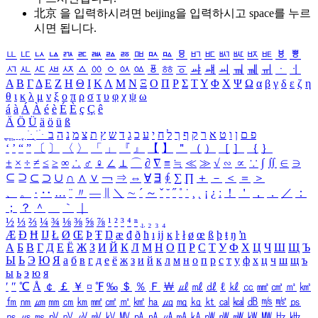
北京 을 입력하시려면
beijing
을 입력하시고 space를 누르
시면 됩니다.
ㅥ
ㅦ
ㅧ
ㅨ
ㅩ
ㅪ
ㅫ
ㅬ
ㅭ
ㅮ
ㅯ
ㅰ
ㅱ
ㅲ
ㅳ
ㅴ
ㅵ
ㅶ
ㅷ
ㅸ
ㅹ
ㅺ
ㅻ
ㅼ
ㅽ
ㅾ
ㅿ
ㆀ
ㆁ
ㆂ
ㆃ
ㆄ
ㆅ
ㆆ
ㆇ
ㆈ
ㆉ
ㆊ
ㆋ
ㆌ
ㆍ
ㆎ
Α
Β
Γ
Δ
Ε
Ζ
Η
Θ
Ι
Κ
Λ
Μ
Ν
Ξ
Ο
Π
Ρ
Σ
Τ
Υ
Φ
Χ
Ψ
Ω
α
β
γ
δ
ε
ζ
η
θ
ι
κ
λ
μ
ν
ξ
ο
π
ρ
σ
τ
υ
φ
χ
ψ
ω
á
à
Á
À
é
è
É
È
ç
Ç
ê
Ä
Ö
Ü
ä
ö
ü
ß
ְ
ֳ
ֲ
ֱ
ָ
ַ
ֵ
ֶ
ִ
ֹ
ּ
ֻ
ׂ
ׁ
ּ
ב
ה
נ
מ
צ
ת
ץ
ש
ד
ג
כ
ע
י
ח
ל
ך
ף
ק
ר
א
ט
ו
ן
ם
פ
‘
’
“
”
〔
〕
〈
〉
「
」
『
』
【
】
＂
（
）
［
］
｛
｝
±
×
÷
≠
≤
≥
∞
∴
♂
♀
∠
⊥
⌒
∂
∇
≡
≒
≪
≫
√
∽
∝
∵
∫
∬
∈
∋
⊆
⊇
⊂
⊃
∪
∩
∧
∨
￢
⇒
⇔
∀
∃
∮
∑
∏
＋
－
＜
＝
＞
、
。
·
‥
…
¨
〃
―
∥
＼
∼
´
～
ˇ
˘
˝
˚
˙
¸
˛
¡
¿
ː
！
＇
，
．
／
：
；
？
＾
＿
｀
｜
½
⅓
⅔
¼
¾
⅛
⅜
⅝
⅞
¹
²
³
⁴
ⁿ
₁
₂
₃
₄
Æ
Ð
Ħ
Ĳ
Ł
Ø
Œ
Þ
Ŧ
Ŋ
æ
đ
ð
ħ
ı
ĳ
ĸ
ŀ
ł
ø
œ
ß
þ
ŧ
ŋ
ŉ
А
Б
В
Г
Д
Е
Ё
Ж
З
И
Й
К
Л
М
Н
О
П
Р
С
Т
У
Ф
Х
Ц
Ч
Ш
Щ
Ъ
Ы
Ь
Э
Ю
Я
а
б
в
г
д
е
ё
ж
з
и
й
к
л
м
н
о
п
р
с
т
у
ф
х
ц
ч
ш
щ
ъ
ы
ь
э
ю
я
′
″
℃
Å
￠
￡
￥
¤
℉
‰
＄
％
Ｆ
￦
㎕
㎖
㎗
ℓ
㎘
㏄
㎣
㎤
㎥
㎦
㎙
㎚
㎛
㎜
㎝
㎞
㎟
㎠
㎡
㎢
㏊
㎍
㎎
㎏
㏏
㎈
㎉
㏈
㎧
㎨
㎰
㎱
㎲
㎳
㎴
㎵
㎶
㎷
㎸
㎹
㎀
㎁
㎂
㎃
㎄
㎺
㎻
㎽
㎾
㎿
㎐
㎑