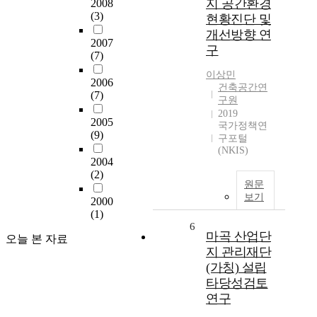
지 공간환경
2008
(3)
현황진단 및
개선방향 연
2007
구
(7)
이상민
2006
건축공간연
(7)
구원
2019
2005
국가정책연
(9)
구포털
(NKIS)
2004
(2)
원문
보기
2000
(1)
6
마곡 산업단
오늘 본 자료
지 관리재단
(가칭) 설립
타당성검토
연구