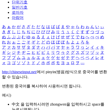
단위기호
일반기호
로마자
아랍어
あ
ぁ
か
が
さ
ざ
た
だ
な
は
ば
ぱ
ま
や
ゃ
ら
わ
ゎ
ん
い
ぃ
き
ぎ
し
じ
ち
ぢ
に
ひ
び
ぴ
み
り
う
ぅ
く
ぐ
す
ず
つ
づ
っ
ぬ
ふ
ぶ
ぷ
む
ゆ
ゅ
る
え
ぇ
け
げ
せ
ぜ
て
で
ね
へ
べ
ぺ
め
れ
お
ぉ
こ
ご
そ
ぞ
と
ど
の
ほ
ぼ
ぽ
も
よ
ょ
ろ
を
ア
ァ
カ
サ
ザ
タ
ダ
ナ
ハ
バ
パ
マ
ヤ
ャ
ラ
ワ
ヮ
ン
イ
ィ
キ
ギ
シ
ジ
チ
ヂ
ニ
ヒ
ビ
ピ
ミ
リ
ウ
ゥ
ク
グ
ス
ズ
ツ
ヅ
ッ
ヌ
フ
ブ
プ
ム
ユ
ュ
ル
エ
ェ
ケ
ゲ
セ
ゼ
テ
デ
ヘ
ベ
ペ
メ
レ
オ
ォ
コ
ゴ
ソ
ゾ
ト
ド
ノ
ホ
ボ
ポ
モ
ヨ
ョ
ロ
ヲ
―
http://chineseinput.net/
에서 pinyin(병음)방식으로 중국어를 변환
할 수 있습니다.
변환된 중국어를 복사하여 사용하시면 됩니다.
예시)
中文 을 입력하시려면
zhongwen
을 입력하시고 space를
누르시면됩니다.