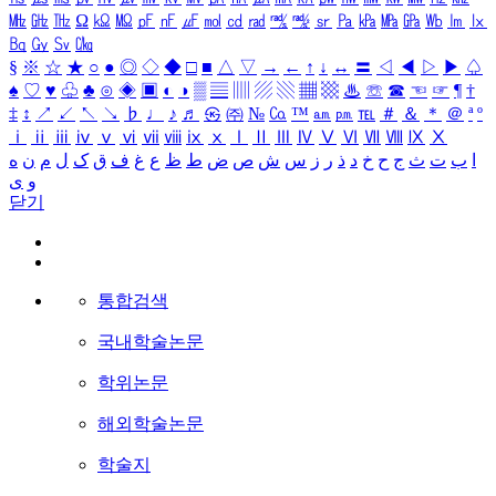
㎒
㎓
㎔
Ω
㏀
㏁
㎊
㎋
㎌
㏖
㏅
㎭
㎮
㎯
㏛
㎩
㎪
㎫
㎬
㏝
㏐
㏓
㏃
㏉
㏜
㏆
§
※
☆
★
○
●
◎
◇
◆
□
■
△
▽
→
←
↑
↓
↔
〓
◁
◀
▷
▶
♤
♠
♡
♥
♧
♣
⊙
◈
▣
◐
◑
▒
▤
▥
▨
▧
▦
▩
♨
☏
☎
☜
☞
¶
†
‡
↕
↗
↙
↖
↘
♭
♩
♪
♬
㉿
㈜
№
㏇
™
㏂
㏘
℡
＃
＆
＊
＠
ª
º
ⅰ
ⅱ
ⅲ
ⅳ
ⅴ
ⅵ
ⅶ
ⅷ
ⅸ
ⅹ
Ⅰ
Ⅱ
Ⅲ
Ⅳ
Ⅴ
Ⅵ
Ⅶ
Ⅷ
Ⅸ
Ⅹ
ا
ب
ت
ث
ج
ح
خ
د
ذ
ر
ز
س
ش
ص
ض
ط
ظ
ع
غ
ف
ق
ک
ل
م
ن
ه
و
ی
닫기
통합검색
국내학술논문
학위논문
해외학술논문
학술지