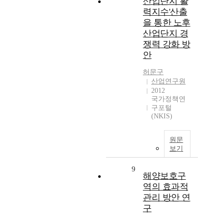
산업단지 활
력지수'산출
을 통한 노후
산업단지 경
쟁력 강화 방
안
허문구
산업연구원
2012
국가정책연
구포털
(NKIS)
원문
보기
9
해양보호구
역의 효과적
관리 방안 연
구