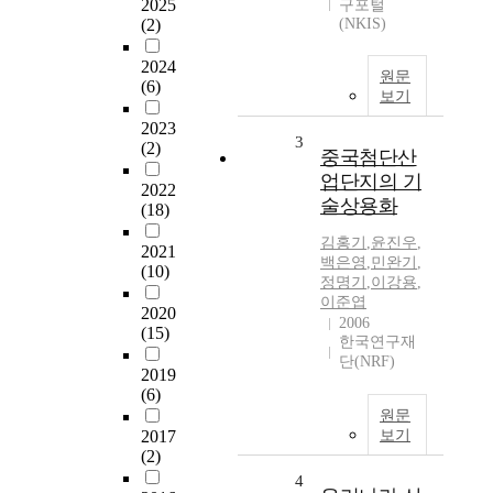
2025
구포털
(2)
(NKIS)
2024
원문
(6)
보기
2023
3
(2)
중국첨단산
업단지의 기
2022
술상용화
(18)
김홍기
,
윤진우
,
2021
백은영
,
민완기
,
(10)
정명기
,
이강용
,
이준엽
2020
2006
(15)
한국연구재
단(NRF)
2019
(6)
원문
2017
보기
(2)
4