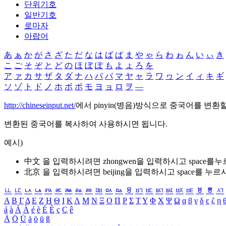
단위기호
일반기호
로마자
아랍어
あ
ぁ
か
が
さ
ざ
た
だ
な
は
ば
ぱ
ま
や
ゃ
ら
わ
ゎ
ん
い
ぃ
き
こ
ご
そ
ぞ
と
ど
の
ほ
ぼ
ぽ
も
よ
ょ
ろ
を
ア
ァ
カ
サ
ザ
タ
ダ
ナ
ハ
バ
パ
マ
ヤ
ャ
ラ
ワ
ヮ
ン
イ
ィ
キ
ギ
ソ
ゾ
ト
ド
ノ
ホ
ボ
ポ
モ
ヨ
ョ
ロ
ヲ
―
http://chineseinput.net/
에서 pinyin(병음)방식으로 중국어를 변환
변환된 중국어를 복사하여 사용하시면 됩니다.
예시)
中文 을 입력하시려면
zhongwen
을 입력하시고 space를
北京 을 입력하시려면
beijing
을 입력하시고 space를 누르
ㅥ
ㅦ
ㅧ
ㅨ
ㅩ
ㅪ
ㅫ
ㅬ
ㅭ
ㅮ
ㅯ
ㅰ
ㅱ
ㅲ
ㅳ
ㅴ
ㅵ
ㅶ
ㅷ
ㅸ
ㅹ
ㅺ
Α
Β
Γ
Δ
Ε
Ζ
Η
Θ
Ι
Κ
Λ
Μ
Ν
Ξ
Ο
Π
Ρ
Σ
Τ
Υ
Φ
Χ
Ψ
Ω
α
β
γ
δ
ε
ζ
η
á
à
Á
À
é
è
É
È
ç
Ç
ê
Ä
Ö
Ü
ä
ö
ü
ß