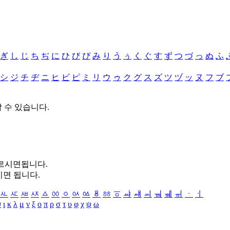
ぎ
し
じ
ち
ぢ
に
ひ
び
ぴ
み
り
う
ぅ
く
ぐ
す
ず
つ
づ
っ
ぬ
ふ
シ
ジ
チ
ヂ
ニ
ヒ
ビ
ピ
ミ
リ
ウ
ゥ
ク
グ
ス
ズ
ツ
ヅ
ッ
ヌ
フ
ブ
할 수 있습니다.
누르시면됩니다.
시면 됩니다.
ㅻ
ㅼ
ㅽ
ㅾ
ㅿ
ㆀ
ㆁ
ㆂ
ㆃ
ㆄ
ㆅ
ㆆ
ㆇ
ㆈ
ㆉ
ㆊ
ㆋ
ㆌ
ㆍ
ㆎ
θ
ι
κ
λ
μ
ν
ξ
ο
π
ρ
σ
τ
υ
φ
χ
ψ
ω