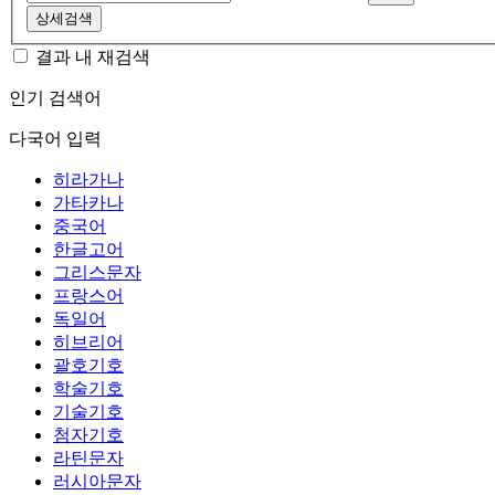
상세검색
결과 내 재검색
인기 검색어
다국어 입력
히라가나
가타카나
중국어
한글고어
그리스문자
프랑스어
독일어
히브리어
괄호기호
학술기호
기술기호
첨자기호
라틴문자
러시아문자