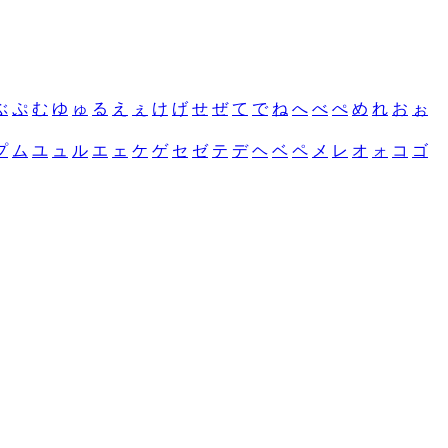
ぶ
ぷ
む
ゆ
ゅ
る
え
ぇ
け
げ
せ
ぜ
て
で
ね
へ
べ
ぺ
め
れ
お
ぉ
プ
ム
ユ
ュ
ル
エ
ェ
ケ
ゲ
セ
ゼ
テ
デ
ヘ
ベ
ペ
メ
レ
オ
ォ
コ
ゴ