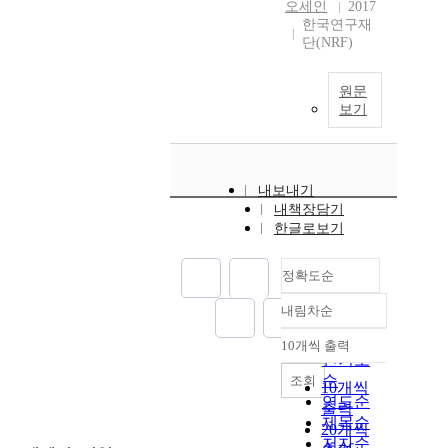
오세인
2017
한국연구재
단(NRF)
원문
보기
내보내기
내책장담기
한글로보기
정확도순
내림차순
정확도
순
10개씩 출력
내림차순
인기도
순
조회
10개씩
연도순
출력
제목순
20개씩
저자순