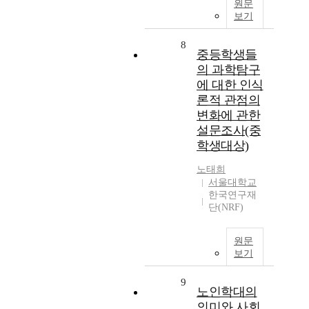
원문
보기
8
중등학생들
의 과학탐구
에 대한 인식
론적 관점의
변화에 관한
설문조사(중
학생대상)
노태희
서울대학교
한국연구재
단(NRF)
원문
보기
9
노인학대의
의미와 사회