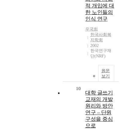
적 개입에 대
한 노인들의
인식 연구
우국희
한국사회복
지학회
2002
한국연구재
단(NRF)
원문
보기
10
대학 글쓰기
교재의 개발
원리와 방안
연구 – 단원
구성을 중심
으로