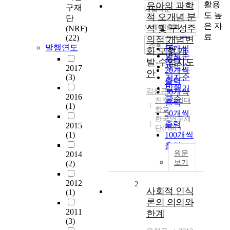
활용
유아의 과학
구재
내림차순
정확도
도 높
적 오개념 분
단
순
은 자
10개씩 출력
석 및 구성주
(NRF)
내림차순
인기도
료
(22)
의적 개념변
순
조회
발행연도
10개씩
화 모형 개
연도순
출력
발-수업지도
제목순
2017
20개씩
안
(3)
저자순
출력
발행기
김신곤
30개씩
2016
관순
진주산업대
출력
(1)
학교
50개씩
한국연구재
출력
2015
단(NRF)
(1)
100개씩
출력
원문
2014
보기
(2)
2012
2
사회적 인식
(1)
론의 의의와
2011
한계
(3)