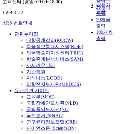
출력
고객센터 (평일: 09:00~18:00)
발행기
30개씩
관순
1599-3122
출력
50개씩
ARS 번호안내
출력
100개씩
관련누리집
출력
대학공개강의(KOCW)
학술정보통계시스템(Rinfo)
외국학술지지원센터(FRIC)
학술관계분석서비스(SAM)
사서커뮤니티
기관회원
지식나눔(LOOK)
의학전자도서관(MEDLIS)
유관기관 사이트
교육부(MOE)
국립장애인도서관(NLD)
국립중앙도서관(NL)
국회도서관(NAL)
연구윤리정보포털(CRE)
사이언스온 (ScienceON)