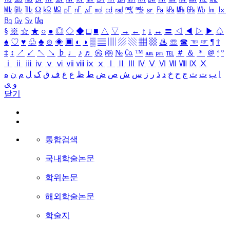
㎒
㎓
㎔
Ω
㏀
㏁
㎊
㎋
㎌
㏖
㏅
㎭
㎮
㎯
㏛
㎩
㎪
㎫
㎬
㏝
㏐
㏓
㏃
㏉
㏜
㏆
§
※
☆
★
○
●
◎
◇
◆
□
■
△
▽
→
←
↑
↓
↔
〓
◁
◀
▷
▶
♤
♠
♡
♥
♧
♣
⊙
◈
▣
◐
◑
▒
▤
▥
▨
▧
▦
▩
♨
☏
☎
☜
☞
¶
†
‡
↕
↗
↙
↖
↘
♭
♩
♪
♬
㉿
㈜
№
㏇
™
㏂
㏘
℡
＃
＆
＊
＠
ª
º
ⅰ
ⅱ
ⅲ
ⅳ
ⅴ
ⅵ
ⅶ
ⅷ
ⅸ
ⅹ
Ⅰ
Ⅱ
Ⅲ
Ⅳ
Ⅴ
Ⅵ
Ⅶ
Ⅷ
Ⅸ
Ⅹ
ا
ب
ت
ث
ج
ح
خ
د
ذ
ر
ز
س
ش
ص
ض
ط
ظ
ع
غ
ف
ق
ک
ل
م
ن
ه
و
ی
닫기
통합검색
국내학술논문
학위논문
해외학술논문
학술지