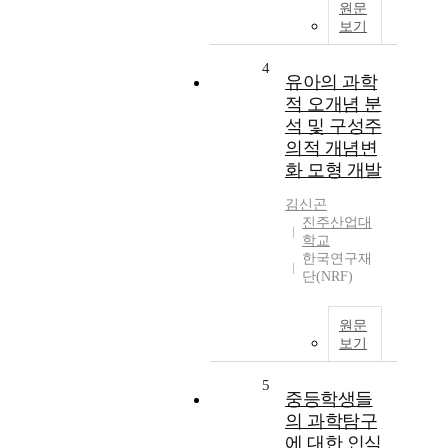
원문
보기
4
유아의 과학
적 오개념 분
석 및 구성주
의적 개념변
화 모형 개발
김신곤
진주산업대
학교
한국연구재
단(NRF)
원문
보기
5
중등학생들
의 과학탐구
에 대한 인식