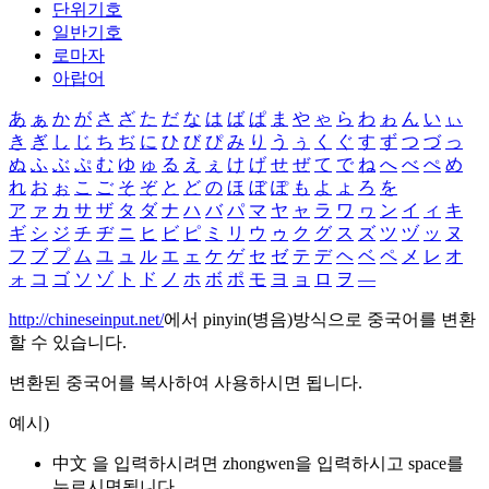
단위기호
일반기호
로마자
아랍어
あ
ぁ
か
が
さ
ざ
た
だ
な
は
ば
ぱ
ま
や
ゃ
ら
わ
ゎ
ん
い
ぃ
き
ぎ
し
じ
ち
ぢ
に
ひ
び
ぴ
み
り
う
ぅ
く
ぐ
す
ず
つ
づ
っ
ぬ
ふ
ぶ
ぷ
む
ゆ
ゅ
る
え
ぇ
け
げ
せ
ぜ
て
で
ね
へ
べ
ぺ
め
れ
お
ぉ
こ
ご
そ
ぞ
と
ど
の
ほ
ぼ
ぽ
も
よ
ょ
ろ
を
ア
ァ
カ
サ
ザ
タ
ダ
ナ
ハ
バ
パ
マ
ヤ
ャ
ラ
ワ
ヮ
ン
イ
ィ
キ
ギ
シ
ジ
チ
ヂ
ニ
ヒ
ビ
ピ
ミ
リ
ウ
ゥ
ク
グ
ス
ズ
ツ
ヅ
ッ
ヌ
フ
ブ
プ
ム
ユ
ュ
ル
エ
ェ
ケ
ゲ
セ
ゼ
テ
デ
ヘ
ベ
ペ
メ
レ
オ
ォ
コ
ゴ
ソ
ゾ
ト
ド
ノ
ホ
ボ
ポ
モ
ヨ
ョ
ロ
ヲ
―
http://chineseinput.net/
에서 pinyin(병음)방식으로 중국어를 변환
할 수 있습니다.
변환된 중국어를 복사하여 사용하시면 됩니다.
예시)
中文 을 입력하시려면
zhongwen
을 입력하시고 space를
누르시면됩니다.