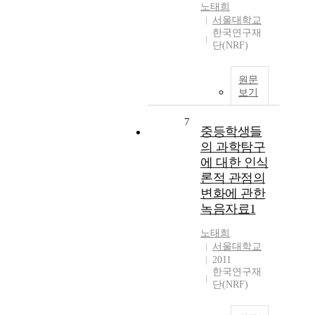
노태희
서울대학교
한국연구재
단(NRF)
원문
보기
7
중등학생들
의 과학탐구
에 대한 인식
론적 관점의
변화에 관한
녹음자료1
노태희
서울대학교
2011
한국연구재
단(NRF)