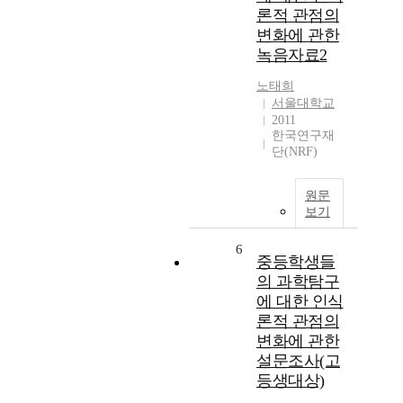
론적 관점의
변화에 관한
녹음자료2
노태희
서울대학교
2011
한국연구재
단(NRF)
원문
보기
6
중등학생들
의 과학탐구
에 대한 인식
론적 관점의
변화에 관한
설문조사(고
등생대상)