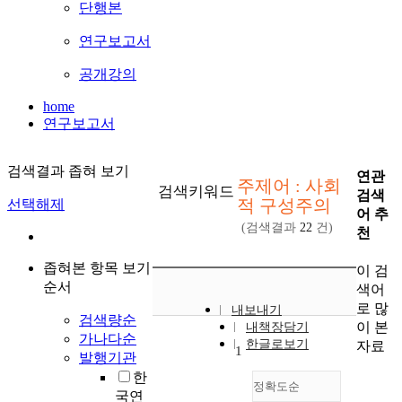
단행본
연구보고서
공개강의
home
연구보고서
검색결과 좁혀 보기
연관
주제어 : 사회
검색키워드
검색
적 구성주의
선택해제
어 추
(검색결과
22
건)
천
좁혀본 항목 보기
이 검
순서
색어
로 많
내보내기
검색량순
이 본
내책장담기
가나다순
한글로보기
자료
1
발행기관
한
정확도순
국연