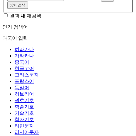
상세검색
결과 내 재검색
인기 검색어
다국어 입력
히라가나
가타카나
중국어
한글고어
그리스문자
프랑스어
독일어
히브리어
괄호기호
학술기호
기술기호
첨자기호
라틴문자
러시아문자