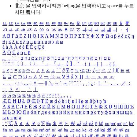
北京 을 입력하시려면
beijing
을 입력하시고 space를 누르
시면 됩니다.
ㅥ
ㅦ
ㅧ
ㅨ
ㅩ
ㅪ
ㅫ
ㅬ
ㅭ
ㅮ
ㅯ
ㅰ
ㅱ
ㅲ
ㅳ
ㅴ
ㅵ
ㅶ
ㅷ
ㅸ
ㅹ
ㅺ
ㅻ
ㅼ
ㅽ
ㅾ
ㅿ
ㆀ
ㆁ
ㆂ
ㆃ
ㆄ
ㆅ
ㆆ
ㆇ
ㆈ
ㆉ
ㆊ
ㆋ
ㆌ
ㆍ
ㆎ
Α
Β
Γ
Δ
Ε
Ζ
Η
Θ
Ι
Κ
Λ
Μ
Ν
Ξ
Ο
Π
Ρ
Σ
Τ
Υ
Φ
Χ
Ψ
Ω
α
β
γ
δ
ε
ζ
η
θ
ι
κ
λ
μ
ν
ξ
ο
π
ρ
σ
τ
υ
φ
χ
ψ
ω
á
à
Á
À
é
è
É
È
ç
Ç
ê
Ä
Ö
Ü
ä
ö
ü
ß
ְ
ֳ
ֲ
ֱ
ָ
ַ
ֵ
ֶ
ִ
ֹ
ּ
ֻ
ׂ
ׁ
ּ
ב
ה
נ
מ
צ
ת
ץ
ש
ד
ג
כ
ע
י
ח
ל
ך
ף
ק
ר
א
ט
ו
ן
ם
פ
‘
’
“
”
〔
〕
〈
〉
「
」
『
』
【
】
＂
（
）
［
］
｛
｝
±
×
÷
≠
≤
≥
∞
∴
♂
♀
∠
⊥
⌒
∂
∇
≡
≒
≪
≫
√
∽
∝
∵
∫
∬
∈
∋
⊆
⊇
⊂
⊃
∪
∩
∧
∨
￢
⇒
⇔
∀
∃
∮
∑
∏
＋
－
＜
＝
＞
、
。
·
‥
…
¨
〃
―
∥
＼
∼
´
～
ˇ
˘
˝
˚
˙
¸
˛
¡
¿
ː
！
＇
，
．
／
：
；
？
＾
＿
｀
｜
½
⅓
⅔
¼
¾
⅛
⅜
⅝
⅞
¹
²
³
⁴
ⁿ
₁
₂
₃
₄
Æ
Ð
Ħ
Ĳ
Ł
Ø
Œ
Þ
Ŧ
Ŋ
æ
đ
ð
ħ
ı
ĳ
ĸ
ŀ
ł
ø
œ
ß
þ
ŧ
ŋ
ŉ
А
Б
В
Г
Д
Е
Ё
Ж
З
И
Й
К
Л
М
Н
О
П
Р
С
Т
У
Ф
Х
Ц
Ч
Ш
Щ
Ъ
Ы
Ь
Э
Ю
Я
а
б
в
г
д
е
ё
ж
з
и
й
к
л
м
н
о
п
р
с
т
у
ф
х
ц
ч
ш
щ
ъ
ы
ь
э
ю
я
′
″
℃
Å
￠
￡
￥
¤
℉
‰
＄
％
Ｆ
￦
㎕
㎖
㎗
ℓ
㎘
㏄
㎣
㎤
㎥
㎦
㎙
㎚
㎛
㎜
㎝
㎞
㎟
㎠
㎡
㎢
㏊
㎍
㎎
㎏
㏏
㎈
㎉
㏈
㎧
㎨
㎰
㎱
㎲
㎳
㎴
㎵
㎶
㎷
㎸
㎹
㎀
㎁
㎂
㎃
㎄
㎺
㎻
㎽
㎾
㎿
㎐
㎑