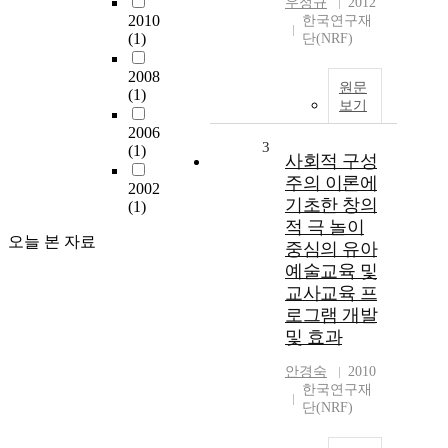
우정규
2012
2010
한국연구재
(1)
단(NRF)
2008
원문
(1)
보기
2006
3
(1)
사회적 구성
주의 이론에
2002
기초한 창의
(1)
적 극 놀이
오늘 본 자료
중심의 유아
예술교육 및
교사교육 프
로그램 개발
및 효과
안경숙
2010
한국연구재
단(NRF)