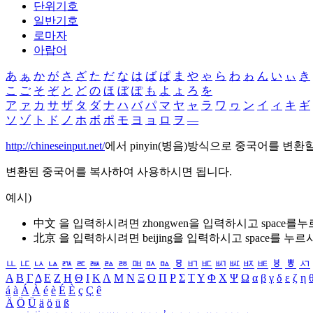
단위기호
일반기호
로마자
아랍어
あ
ぁ
か
が
さ
ざ
た
だ
な
は
ば
ぱ
ま
や
ゃ
ら
わ
ゎ
ん
い
ぃ
き
こ
ご
そ
ぞ
と
ど
の
ほ
ぼ
ぽ
も
よ
ょ
ろ
を
ア
ァ
カ
サ
ザ
タ
ダ
ナ
ハ
バ
パ
マ
ヤ
ャ
ラ
ワ
ヮ
ン
イ
ィ
キ
ギ
ソ
ゾ
ト
ド
ノ
ホ
ボ
ポ
モ
ヨ
ョ
ロ
ヲ
―
http://chineseinput.net/
에서 pinyin(병음)방식으로 중국어를 변환
변환된 중국어를 복사하여 사용하시면 됩니다.
예시)
中文 을 입력하시려면
zhongwen
을 입력하시고 space를
北京 을 입력하시려면
beijing
을 입력하시고 space를 누르
ㅥ
ㅦ
ㅧ
ㅨ
ㅩ
ㅪ
ㅫ
ㅬ
ㅭ
ㅮ
ㅯ
ㅰ
ㅱ
ㅲ
ㅳ
ㅴ
ㅵ
ㅶ
ㅷ
ㅸ
ㅹ
ㅺ
Α
Β
Γ
Δ
Ε
Ζ
Η
Θ
Ι
Κ
Λ
Μ
Ν
Ξ
Ο
Π
Ρ
Σ
Τ
Υ
Φ
Χ
Ψ
Ω
α
β
γ
δ
ε
ζ
η
á
à
Á
À
é
è
É
È
ç
Ç
ê
Ä
Ö
Ü
ä
ö
ü
ß