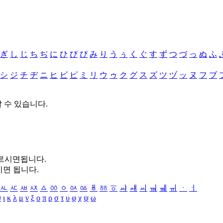
ぎ
し
じ
ち
ぢ
に
ひ
び
ぴ
み
り
う
ぅ
く
ぐ
す
ず
つ
づ
っ
ぬ
ふ
シ
ジ
チ
ヂ
ニ
ヒ
ビ
ピ
ミ
リ
ウ
ゥ
ク
グ
ス
ズ
ツ
ヅ
ッ
ヌ
フ
ブ
할 수 있습니다.
누르시면됩니다.
시면 됩니다.
ㅻ
ㅼ
ㅽ
ㅾ
ㅿ
ㆀ
ㆁ
ㆂ
ㆃ
ㆄ
ㆅ
ㆆ
ㆇ
ㆈ
ㆉ
ㆊ
ㆋ
ㆌ
ㆍ
ㆎ
θ
ι
κ
λ
μ
ν
ξ
ο
π
ρ
σ
τ
υ
φ
χ
ψ
ω