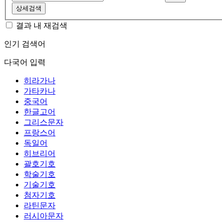
상세검색
결과 내 재검색
인기 검색어
다국어 입력
히라가나
가타카나
중국어
한글고어
그리스문자
프랑스어
독일어
히브리어
괄호기호
학술기호
기술기호
첨자기호
라틴문자
러시아문자