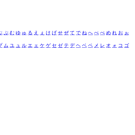
ぶ
ぷ
む
ゆ
ゅ
る
え
ぇ
け
げ
せ
ぜ
て
で
ね
へ
べ
ぺ
め
れ
お
ぉ
プ
ム
ユ
ュ
ル
エ
ェ
ケ
ゲ
セ
ゼ
テ
デ
ヘ
ベ
ペ
メ
レ
オ
ォ
コ
ゴ