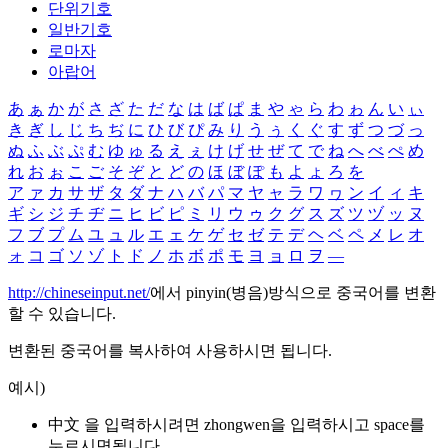
단위기호
일반기호
로마자
아랍어
あ
ぁ
か
が
さ
ざ
た
だ
な
は
ば
ぱ
ま
や
ゃ
ら
わ
ゎ
ん
い
ぃ
き
ぎ
し
じ
ち
ぢ
に
ひ
び
ぴ
み
り
う
ぅ
く
ぐ
す
ず
つ
づ
っ
ぬ
ふ
ぶ
ぷ
む
ゆ
ゅ
る
え
ぇ
け
げ
せ
ぜ
て
で
ね
へ
べ
ぺ
め
れ
お
ぉ
こ
ご
そ
ぞ
と
ど
の
ほ
ぼ
ぽ
も
よ
ょ
ろ
を
ア
ァ
カ
サ
ザ
タ
ダ
ナ
ハ
バ
パ
マ
ヤ
ャ
ラ
ワ
ヮ
ン
イ
ィ
キ
ギ
シ
ジ
チ
ヂ
ニ
ヒ
ビ
ピ
ミ
リ
ウ
ゥ
ク
グ
ス
ズ
ツ
ヅ
ッ
ヌ
フ
ブ
プ
ム
ユ
ュ
ル
エ
ェ
ケ
ゲ
セ
ゼ
テ
デ
ヘ
ベ
ペ
メ
レ
オ
ォ
コ
ゴ
ソ
ゾ
ト
ド
ノ
ホ
ボ
ポ
モ
ヨ
ョ
ロ
ヲ
―
http://chineseinput.net/
에서 pinyin(병음)방식으로 중국어를 변환
할 수 있습니다.
변환된 중국어를 복사하여 사용하시면 됩니다.
예시)
中文 을 입력하시려면
zhongwen
을 입력하시고 space를
누르시면됩니다.