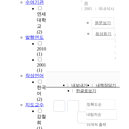
수여기관
원
2001
국내석사
연세
대학
원문보기
교
(2)
음성듣기
복
발행연도
지
국
2010
가
(1)
위
기
2001
(1)
론
작성언어
이
후
내보내기
내책장담기
한국
제
한글로보기
기
어
된
(2)
지도교수
정확도순
민
간
내림차순
사
강철
정확도
회
희
순
10개씩 출력
내림차순
복
(1)
인기도