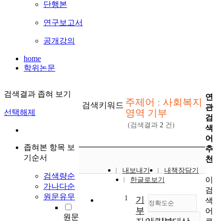
단행본
연구보고서
공개강의
home
학위논문
검색결과 좁혀 보기
연
주제어 : 사회복지
검색키워드
관
영역 기부
선택해제
검
(검색결과
2
건)
색
어
좁혀본 항목 보
추
기순서
천
내보내기
내책장담기
검색량순
이
한글로보기
가나다순
검
원문유무
1
기
색
정확도순
부
어
원문
내림차순