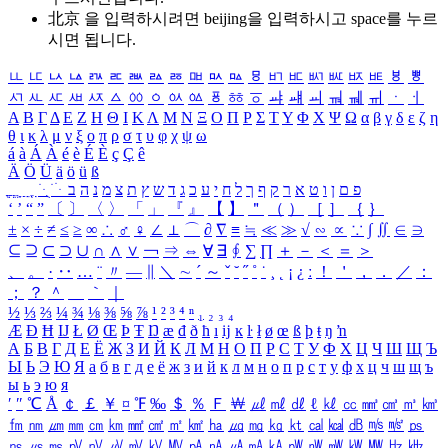
北京 을 입력하시려면
beijing
을 입력하시고 space를 누르
시면 됩니다.
ㅥ
ㅦ
ㅧ
ㅨ
ㅩ
ㅪ
ㅫ
ㅬ
ㅭ
ㅮ
ㅯ
ㅰ
ㅱ
ㅲ
ㅳ
ㅴ
ㅵ
ㅶ
ㅷ
ㅸ
ㅹ
ㅺ
ㅻ
ㅼ
ㅽ
ㅾ
ㅿ
ㆀ
ㆁ
ㆂ
ㆃ
ㆄ
ㆅ
ㆆ
ㆇ
ㆈ
ㆉ
ㆊ
ㆋ
ㆌ
ㆍ
ㆎ
Α
Β
Γ
Δ
Ε
Ζ
Η
Θ
Ι
Κ
Λ
Μ
Ν
Ξ
Ο
Π
Ρ
Σ
Τ
Υ
Φ
Χ
Ψ
Ω
α
β
γ
δ
ε
ζ
η
θ
ι
κ
λ
μ
ν
ξ
ο
π
ρ
σ
τ
υ
φ
χ
ψ
ω
á
à
Á
À
é
è
É
È
ç
Ç
ê
Ä
Ö
Ü
ä
ö
ü
ß
ְ
ֳ
ֲ
ֱ
ָ
ַ
ֵ
ֶ
ִ
ֹ
ּ
ֻ
ׂ
ׁ
ּ
ב
ה
נ
מ
צ
ת
ץ
ש
ד
ג
כ
ע
י
ח
ל
ך
ף
ק
ר
א
ט
ו
ן
ם
פ
‘
’
“
”
〔
〕
〈
〉
「
」
『
』
【
】
＂
（
）
［
］
｛
｝
±
×
÷
≠
≤
≥
∞
∴
♂
♀
∠
⊥
⌒
∂
∇
≡
≒
≪
≫
√
∽
∝
∵
∫
∬
∈
∋
⊆
⊇
⊂
⊃
∪
∩
∧
∨
￢
⇒
⇔
∀
∃
∮
∑
∏
＋
－
＜
＝
＞
、
。
·
‥
…
¨
〃
―
∥
＼
∼
´
～
ˇ
˘
˝
˚
˙
¸
˛
¡
¿
ː
！
＇
，
．
／
：
；
？
＾
＿
｀
｜
½
⅓
⅔
¼
¾
⅛
⅜
⅝
⅞
¹
²
³
⁴
ⁿ
₁
₂
₃
₄
Æ
Ð
Ħ
Ĳ
Ł
Ø
Œ
Þ
Ŧ
Ŋ
æ
đ
ð
ħ
ı
ĳ
ĸ
ŀ
ł
ø
œ
ß
þ
ŧ
ŋ
ŉ
А
Б
В
Г
Д
Е
Ё
Ж
З
И
Й
К
Л
М
Н
О
П
Р
С
Т
У
Ф
Х
Ц
Ч
Ш
Щ
Ъ
Ы
Ь
Э
Ю
Я
а
б
в
г
д
е
ё
ж
з
и
й
к
л
м
н
о
п
р
с
т
у
ф
х
ц
ч
ш
щ
ъ
ы
ь
э
ю
я
′
″
℃
Å
￠
￡
￥
¤
℉
‰
＄
％
Ｆ
￦
㎕
㎖
㎗
ℓ
㎘
㏄
㎣
㎤
㎥
㎦
㎙
㎚
㎛
㎜
㎝
㎞
㎟
㎠
㎡
㎢
㏊
㎍
㎎
㎏
㏏
㎈
㎉
㏈
㎧
㎨
㎰
㎱
㎲
㎳
㎴
㎵
㎶
㎷
㎸
㎹
㎀
㎁
㎂
㎃
㎄
㎺
㎻
㎽
㎾
㎿
㎐
㎑