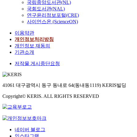
국립중앙도서관(NL)
리
나
국회도서관(NAL)
라
연구윤리정보포털(CRE)
에
사이언스온 (ScienceON)
서
이용약관
는
1
개인정보처리방침
9
개인정보 재동의
9
기관소개
7
저작물 게시중단요청
년
경
제
위
41061 대구광역시 동구 동내로 64(동내동1119) KERIS빌딩
기
를
Copyright© KERIS. ALL RIGHTS RESERVED
겪
으
면
서
총
네이버 블로그
체
인스타그램
적