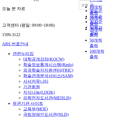
지
순
조회
10개씩
오늘 본 자료
와
연도순
출력
의
제목순
20개씩
역
저자순
출력
고객센터 (평일: 09:00~18:00)
할
발행기
30개씩
분
관순
1599-3122
출력
담
50개씩
,
ARS 번호안내
출력
특
100개씩
별
관련누리집
출력
히
대학공개강의(KOCW)
자
학술정보통계시스템(Rinfo)
원
외국학술지지원센터(FRIC)
영
학술관계분석서비스(SAM)
역
사서커뮤니티
에
기관회원
대
지식나눔(LOOK)
한
의학전자도서관(MEDLIS)
관
유관기관 사이트
심
교육부(MOE)
이
국립장애인도서관(NLD)
우