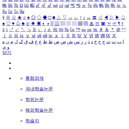
㎒
㎓
㎔
Ω
㏀
㏁
㎊
㎋
㎌
㏖
㏅
㎭
㎮
㎯
㏛
㎩
㎪
㎫
㎬
㏝
㏐
㏓
㏃
㏉
㏜
㏆
§
※
☆
★
○
●
◎
◇
◆
□
■
△
▽
→
←
↑
↓
↔
〓
◁
◀
▷
▶
♤
♠
♡
♥
♧
♣
⊙
◈
▣
◐
◑
▒
▤
▥
▨
▧
▦
▩
♨
☏
☎
☜
☞
¶
†
‡
↕
↗
↙
↖
↘
♭
♩
♪
♬
㉿
㈜
№
㏇
™
㏂
㏘
℡
＃
＆
＊
＠
ª
º
ⅰ
ⅱ
ⅲ
ⅳ
ⅴ
ⅵ
ⅶ
ⅷ
ⅸ
ⅹ
Ⅰ
Ⅱ
Ⅲ
Ⅳ
Ⅴ
Ⅵ
Ⅶ
Ⅷ
Ⅸ
Ⅹ
ا
ب
ت
ث
ج
ح
خ
د
ذ
ر
ز
س
ش
ص
ض
ط
ظ
ع
غ
ف
ق
ک
ل
م
ن
ه
و
ی
닫기
통합검색
국내학술논문
학위논문
해외학술논문
학술지