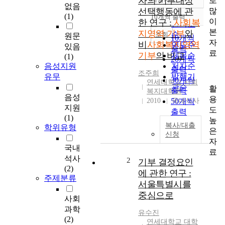
자의 기부대상
로
정확도
없음
많
선택행동에 관
순
(1)
10개씩 출력
내림차순
이
한 연구 :
사회복
인기도
본
지영역 기부
와
순
조회
원문
10개씩
자
비
사회복지영역
연도순
있음
출력
료
기부
의 비교
제목순
(1)
20개씩
음성지원
저자순
출력
조주희
유무
발행기
30개씩
연세대학교 사회
관순
활
출력
복지대학원
음성
용
2010
50개씩
국내석사
지원
도
출력
(1)
높
100개씩
복사/대출
학위유형
은
출력
신청
자
국내
료
석사
2
기부 결정요인
(2)
에 관한 연구 :
주제분류
서울특별시를
중심으로
사회
과학
유수진
(2)
연세대학교 대학