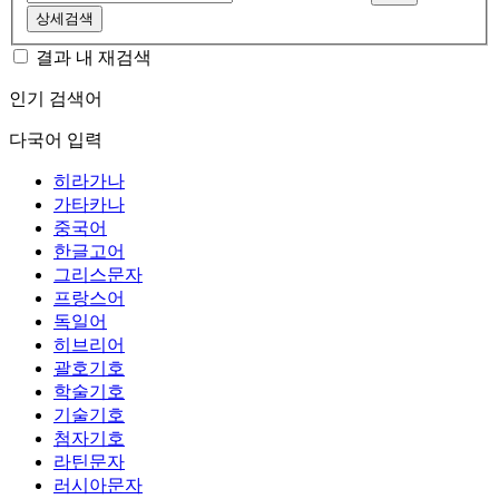
상세검색
결과 내 재검색
인기 검색어
다국어 입력
히라가나
가타카나
중국어
한글고어
그리스문자
프랑스어
독일어
히브리어
괄호기호
학술기호
기술기호
첨자기호
라틴문자
러시아문자