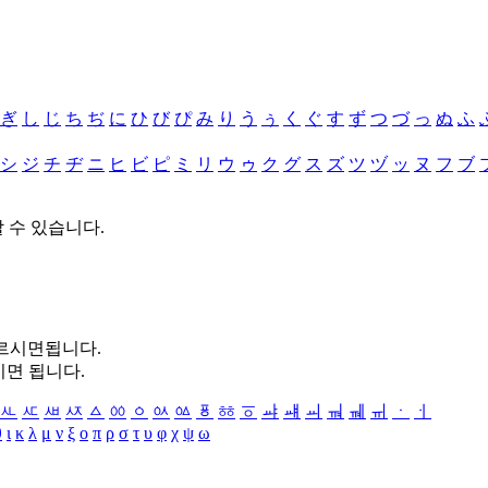
ぎ
し
じ
ち
ぢ
に
ひ
び
ぴ
み
り
う
ぅ
く
ぐ
す
ず
つ
づ
っ
ぬ
ふ
シ
ジ
チ
ヂ
ニ
ヒ
ビ
ピ
ミ
リ
ウ
ゥ
ク
グ
ス
ズ
ツ
ヅ
ッ
ヌ
フ
ブ
할 수 있습니다.
누르시면됩니다.
시면 됩니다.
ㅻ
ㅼ
ㅽ
ㅾ
ㅿ
ㆀ
ㆁ
ㆂ
ㆃ
ㆄ
ㆅ
ㆆ
ㆇ
ㆈ
ㆉ
ㆊ
ㆋ
ㆌ
ㆍ
ㆎ
θ
ι
κ
λ
μ
ν
ξ
ο
π
ρ
σ
τ
υ
φ
χ
ψ
ω