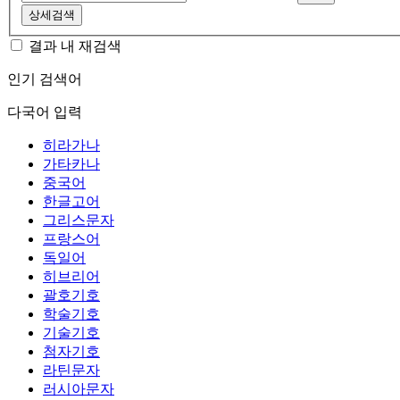
상세검색
결과 내 재검색
인기 검색어
다국어 입력
히라가나
가타카나
중국어
한글고어
그리스문자
프랑스어
독일어
히브리어
괄호기호
학술기호
기술기호
첨자기호
라틴문자
러시아문자