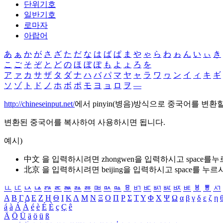
단위기호
일반기호
로마자
아랍어
あ
ぁ
か
が
さ
ざ
た
だ
な
は
ば
ぱ
ま
や
ゃ
ら
わ
ゎ
ん
い
ぃ
き
こ
ご
そ
ぞ
と
ど
の
ほ
ぼ
ぽ
も
よ
ょ
ろ
を
ア
ァ
カ
サ
ザ
タ
ダ
ナ
ハ
バ
パ
マ
ヤ
ャ
ラ
ワ
ヮ
ン
イ
ィ
キ
ギ
ソ
ゾ
ト
ド
ノ
ホ
ボ
ポ
モ
ヨ
ョ
ロ
ヲ
―
http://chineseinput.net/
에서 pinyin(병음)방식으로 중국어를 변환
변환된 중국어를 복사하여 사용하시면 됩니다.
예시)
中文 을 입력하시려면
zhongwen
을 입력하시고 space를
北京 을 입력하시려면
beijing
을 입력하시고 space를 누르
ㅥ
ㅦ
ㅧ
ㅨ
ㅩ
ㅪ
ㅫ
ㅬ
ㅭ
ㅮ
ㅯ
ㅰ
ㅱ
ㅲ
ㅳ
ㅴ
ㅵ
ㅶ
ㅷ
ㅸ
ㅹ
ㅺ
Α
Β
Γ
Δ
Ε
Ζ
Η
Θ
Ι
Κ
Λ
Μ
Ν
Ξ
Ο
Π
Ρ
Σ
Τ
Υ
Φ
Χ
Ψ
Ω
α
β
γ
δ
ε
ζ
η
á
à
Á
À
é
è
É
È
ç
Ç
ê
Ä
Ö
Ü
ä
ö
ü
ß