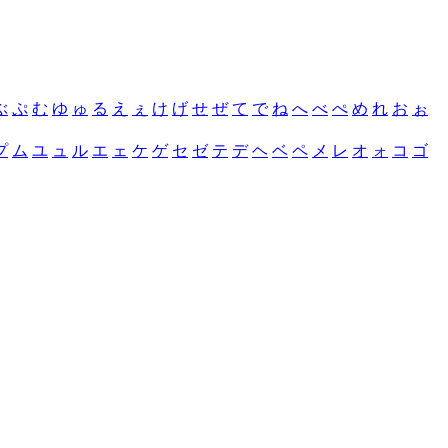
ぶ
ぷ
む
ゆ
ゅ
る
え
ぇ
け
げ
せ
ぜ
て
で
ね
へ
べ
ぺ
め
れ
お
ぉ
プ
ム
ユ
ュ
ル
エ
ェ
ケ
ゲ
セ
ゼ
テ
デ
ヘ
ベ
ペ
メ
レ
オ
ォ
コ
ゴ