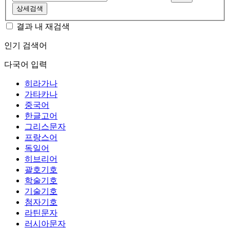
상세검색
결과 내 재검색
인기 검색어
다국어 입력
히라가나
가타카나
중국어
한글고어
그리스문자
프랑스어
독일어
히브리어
괄호기호
학술기호
기술기호
첨자기호
라틴문자
러시아문자