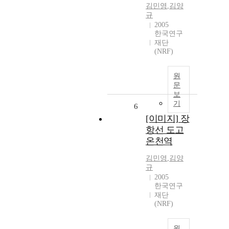
김민영
,
김양
규
2005
한국연구
재단
(NRF)
원
문
보
기
6
[이미지] 장
항선 도고
온천역
김민영
,
김양
규
2005
한국연구
재단
(NRF)
원