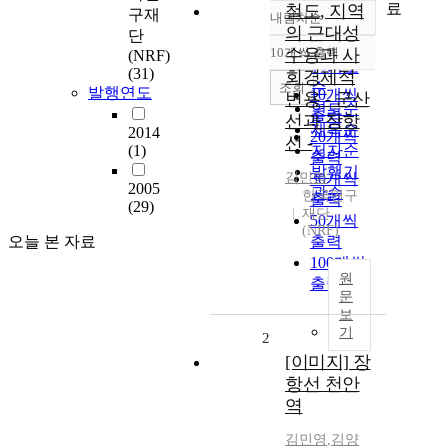
료
철도, 지역
구재
내림차순
정확도
의 근대성
단
순
10개씩 출력
수용과 사
(NRF)
내림차순
인기도
(31)
회경제적
순
조회
발행연도
10개씩
변용 - 군산
연도순
출력
선과 장항
제목순
2014
20개씩
선 -
(1)
저자순
출력
발행기
김민영
30개씩
2005
관순
한국연구
출력
(29)
재단
50개씩
(NRF)
오늘 본 자료
출력
100개씩
원
출력
문
보
기
2
[이미지] 장
항선 천안
역
김민영
,
김양