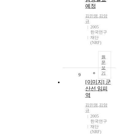
예정
김민영
,
김양
규
2005
한국연구
재단
(NRF)
원
문
보
기
9
[이미지] 군
산선 임피
역
김민영
,
김양
규
2005
한국연구
재단
(NRF)