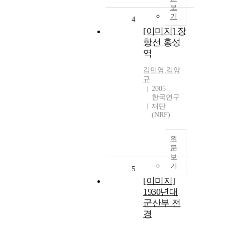
보
기
4
[이미지] 장
항선 홍성
역
김민영
,
김양
규
2005
한국연구
재단
(NRF)
원
문
보
기
5
[이미지]
1930년대
군산부 전
경