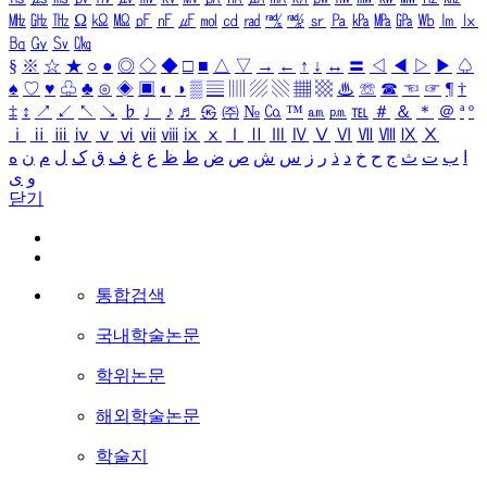
㎒
㎓
㎔
Ω
㏀
㏁
㎊
㎋
㎌
㏖
㏅
㎭
㎮
㎯
㏛
㎩
㎪
㎫
㎬
㏝
㏐
㏓
㏃
㏉
㏜
㏆
§
※
☆
★
○
●
◎
◇
◆
□
■
△
▽
→
←
↑
↓
↔
〓
◁
◀
▷
▶
♤
♠
♡
♥
♧
♣
⊙
◈
▣
◐
◑
▒
▤
▥
▨
▧
▦
▩
♨
☏
☎
☜
☞
¶
†
‡
↕
↗
↙
↖
↘
♭
♩
♪
♬
㉿
㈜
№
㏇
™
㏂
㏘
℡
＃
＆
＊
＠
ª
º
ⅰ
ⅱ
ⅲ
ⅳ
ⅴ
ⅵ
ⅶ
ⅷ
ⅸ
ⅹ
Ⅰ
Ⅱ
Ⅲ
Ⅳ
Ⅴ
Ⅵ
Ⅶ
Ⅷ
Ⅸ
Ⅹ
ا
ب
ت
ث
ج
ح
خ
د
ذ
ر
ز
س
ش
ص
ض
ط
ظ
ع
غ
ف
ق
ک
ل
م
ن
ه
و
ی
닫기
통합검색
국내학술논문
학위논문
해외학술논문
학술지