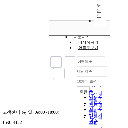
원
문
보
기
내보내기
내책장담기
한글로보기
정확도순
내림차순
정확도
순
10개씩 출력
내림차순
인기도
순
조회
10개씩
연도순
출력
제목순
20개씩
저자순
출력
고객센터 (평일: 09:00~18:00)
발행기
30개씩
관순
1599-3122
출력