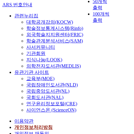
50개씩
ARS 번호안내
출력
100개씩
관련누리집
출력
대학공개강의(KOCW)
학술정보통계시스템(Rinfo)
외국학술지지원센터(FRIC)
학술관계분석서비스(SAM)
사서커뮤니티
기관회원
지식나눔(LOOK)
의학전자도서관(MEDLIS)
유관기관 사이트
교육부(MOE)
국립장애인도서관(NLD)
국립중앙도서관(NL)
국회도서관(NAL)
연구윤리정보포털(CRE)
사이언스온 (ScienceON)
이용약관
개인정보처리방침
개인정보 재동의