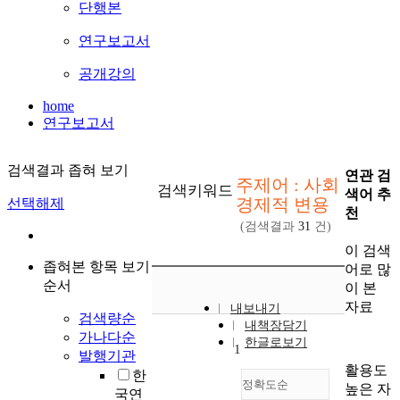
단행본
연구보고서
공개강의
home
연구보고서
검색결과 좁혀 보기
연관 검
주제어 : 사회
검색키워드
색어 추
경제적 변용
선택해제
천
(검색결과
31
건)
이 검색
좁혀본 항목 보기
어로 많
순서
이 본
자료
내보내기
검색량순
내책장담기
가나다순
한글로보기
1
발행기관
활용도
한
정확도순
높은 자
국연