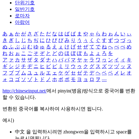
단위기호
일반기호
로마자
아랍어
あ
ぁ
か
が
さ
ざ
た
だ
な
は
ば
ぱ
ま
や
ゃ
ら
わ
ゎ
ん
い
ぃ
き
ぎ
し
じ
ち
ぢ
に
ひ
び
ぴ
み
り
う
ぅ
く
ぐ
す
ず
つ
づ
っ
ぬ
ふ
ぶ
ぷ
む
ゆ
ゅ
る
え
ぇ
け
げ
せ
ぜ
て
で
ね
へ
べ
ぺ
め
れ
お
ぉ
こ
ご
そ
ぞ
と
ど
の
ほ
ぼ
ぽ
も
よ
ょ
ろ
を
ア
ァ
カ
サ
ザ
タ
ダ
ナ
ハ
バ
パ
マ
ヤ
ャ
ラ
ワ
ヮ
ン
イ
ィ
キ
ギ
シ
ジ
チ
ヂ
ニ
ヒ
ビ
ピ
ミ
リ
ウ
ゥ
ク
グ
ス
ズ
ツ
ヅ
ッ
ヌ
フ
ブ
プ
ム
ユ
ュ
ル
エ
ェ
ケ
ゲ
セ
ゼ
テ
デ
ヘ
ベ
ペ
メ
レ
オ
ォ
コ
ゴ
ソ
ゾ
ト
ド
ノ
ホ
ボ
ポ
モ
ヨ
ョ
ロ
ヲ
―
http://chineseinput.net/
에서 pinyin(병음)방식으로 중국어를 변환
할 수 있습니다.
변환된 중국어를 복사하여 사용하시면 됩니다.
예시)
中文 을 입력하시려면
zhongwen
을 입력하시고 space를
누르시면됩니다.