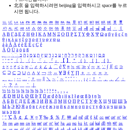
北京 을 입력하시려면
beijing
을 입력하시고 space를 누르
시면 됩니다.
ㅥ
ㅦ
ㅧ
ㅨ
ㅩ
ㅪ
ㅫ
ㅬ
ㅭ
ㅮ
ㅯ
ㅰ
ㅱ
ㅲ
ㅳ
ㅴ
ㅵ
ㅶ
ㅷ
ㅸ
ㅹ
ㅺ
ㅻ
ㅼ
ㅽ
ㅾ
ㅿ
ㆀ
ㆁ
ㆂ
ㆃ
ㆄ
ㆅ
ㆆ
ㆇ
ㆈ
ㆉ
ㆊ
ㆋ
ㆌ
ㆍ
ㆎ
Α
Β
Γ
Δ
Ε
Ζ
Η
Θ
Ι
Κ
Λ
Μ
Ν
Ξ
Ο
Π
Ρ
Σ
Τ
Υ
Φ
Χ
Ψ
Ω
α
β
γ
δ
ε
ζ
η
θ
ι
κ
λ
μ
ν
ξ
ο
π
ρ
σ
τ
υ
φ
χ
ψ
ω
á
à
Á
À
é
è
É
È
ç
Ç
ê
Ä
Ö
Ü
ä
ö
ü
ß
ְ
ֳ
ֲ
ֱ
ָ
ַ
ֵ
ֶ
ִ
ֹ
ּ
ֻ
ׂ
ׁ
ּ
ב
ה
נ
מ
צ
ת
ץ
ש
ד
ג
כ
ע
י
ח
ל
ך
ף
ק
ר
א
ט
ו
ן
ם
פ
‘
’
“
”
〔
〕
〈
〉
「
」
『
』
【
】
＂
（
）
［
］
｛
｝
±
×
÷
≠
≤
≥
∞
∴
♂
♀
∠
⊥
⌒
∂
∇
≡
≒
≪
≫
√
∽
∝
∵
∫
∬
∈
∋
⊆
⊇
⊂
⊃
∪
∩
∧
∨
￢
⇒
⇔
∀
∃
∮
∑
∏
＋
－
＜
＝
＞
、
。
·
‥
…
¨
〃
―
∥
＼
∼
´
～
ˇ
˘
˝
˚
˙
¸
˛
¡
¿
ː
！
＇
，
．
／
：
；
？
＾
＿
｀
｜
½
⅓
⅔
¼
¾
⅛
⅜
⅝
⅞
¹
²
³
⁴
ⁿ
₁
₂
₃
₄
Æ
Ð
Ħ
Ĳ
Ł
Ø
Œ
Þ
Ŧ
Ŋ
æ
đ
ð
ħ
ı
ĳ
ĸ
ŀ
ł
ø
œ
ß
þ
ŧ
ŋ
ŉ
А
Б
В
Г
Д
Е
Ё
Ж
З
И
Й
К
Л
М
Н
О
П
Р
С
Т
У
Ф
Х
Ц
Ч
Ш
Щ
Ъ
Ы
Ь
Э
Ю
Я
а
б
в
г
д
е
ё
ж
з
и
й
к
л
м
н
о
п
р
с
т
у
ф
х
ц
ч
ш
щ
ъ
ы
ь
э
ю
я
′
″
℃
Å
￠
￡
￥
¤
℉
‰
＄
％
Ｆ
￦
㎕
㎖
㎗
ℓ
㎘
㏄
㎣
㎤
㎥
㎦
㎙
㎚
㎛
㎜
㎝
㎞
㎟
㎠
㎡
㎢
㏊
㎍
㎎
㎏
㏏
㎈
㎉
㏈
㎧
㎨
㎰
㎱
㎲
㎳
㎴
㎵
㎶
㎷
㎸
㎹
㎀
㎁
㎂
㎃
㎄
㎺
㎻
㎽
㎾
㎿
㎐
㎑