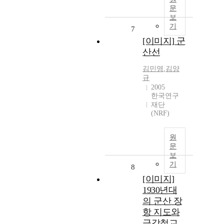
문
보
기
7
[이미지] 군
산선
김민영
,
김양
규
2005
한국연구
재단
(NRF)
원
문
보
기
8
[이미지]
1930년대
의 군산 장
항 지도와
금강철교