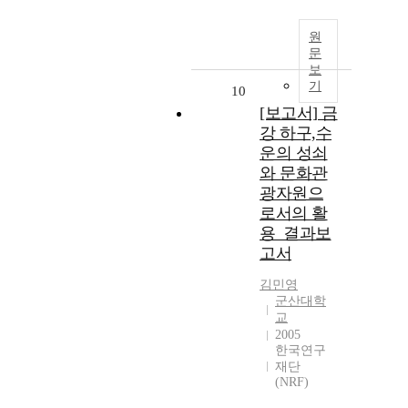
원
문
보
기
10
[보고서] 금
강 하구,수
운의 성쇠
와 문화관
광자원으
로서의 활
용_결과보
고서
김민영
군산대학
교
2005
한국연구
재단
(NRF)