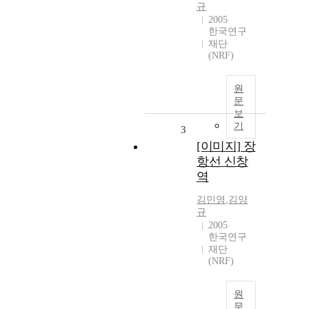
규
2005
한국연구
재단
(NRF)
원
문
보
기
3
[이미지] 장
항선 신창
역
김민영
,
김양
규
2005
한국연구
재단
(NRF)
원
문