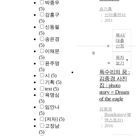
박종우
(5)
송기홍
강홍구
신아출판사
(5)
2011
신동필
(5)
복사/
송은경
대출
(5)
신청
이채문
9
(5)
목차
윤주영
보기
(5)
독수리의 꿈 :
시
(5)
김종경 사진
기획
(5)
집 : photo
text
(5)
story = Dream
육명심
of the eagle
(5)
임안나
김종경
(5)
Book&story(북
[저자]
(5)
앤스토리)
고정남
2016
(5)