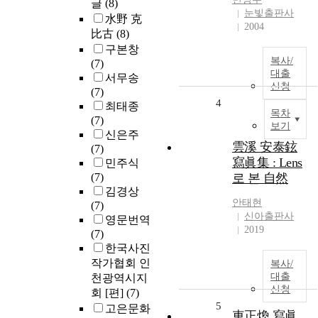
글
(8)
눈빛출판사
水野 克
2004
比古
(8)
구본창
복사/
(7)
대출
서무송
신청
(7)
4
최태종
목차
(7)
보기
신은주
雲溪 安泰鉉
(7)
寫眞集 : Lens
민주식
(7)
로 본 自然
김경상
안태현
(7)
신아출판사
영문번역
2019
(7)
한국사진
작가협회 인
복사/
대출
천광역시지
신청
회 [편]
(7)
5
고은문화
車正煥 寫眞