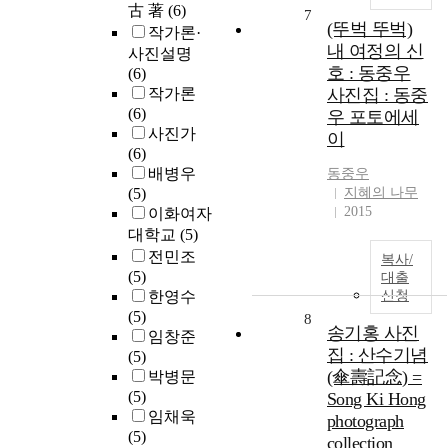
古 著
(6)
7
(뚜벅 뚜벅)
작가론·
내 여정의 신
사진설명
호 : 동중우
(6)
작가론
사진집 : 동중
(6)
우 포토에세
사진가
이
(6)
배병우
동중우
(5)
지혜의 나무
2015
이화여자
대학교
(5)
전민조
복사/
(5)
대출
한영수
신청
(5)
8
송기홍 사진
임창준
집 : 산수기념
(5)
(傘壽記念) =
박병문
(5)
Song Ki Hong
임채욱
photograph
(5)
collection