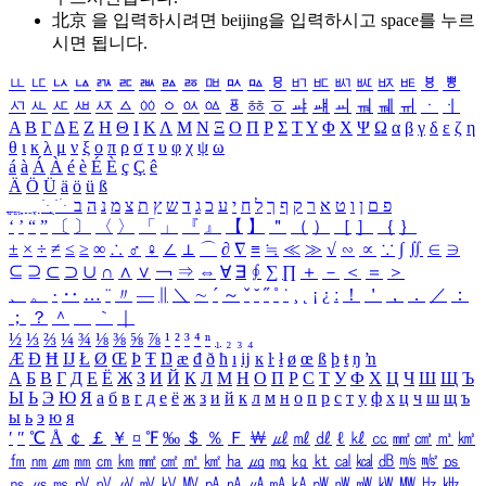
北京 을 입력하시려면
beijing
을 입력하시고 space를 누르
시면 됩니다.
ㅥ
ㅦ
ㅧ
ㅨ
ㅩ
ㅪ
ㅫ
ㅬ
ㅭ
ㅮ
ㅯ
ㅰ
ㅱ
ㅲ
ㅳ
ㅴ
ㅵ
ㅶ
ㅷ
ㅸ
ㅹ
ㅺ
ㅻ
ㅼ
ㅽ
ㅾ
ㅿ
ㆀ
ㆁ
ㆂ
ㆃ
ㆄ
ㆅ
ㆆ
ㆇ
ㆈ
ㆉ
ㆊ
ㆋ
ㆌ
ㆍ
ㆎ
Α
Β
Γ
Δ
Ε
Ζ
Η
Θ
Ι
Κ
Λ
Μ
Ν
Ξ
Ο
Π
Ρ
Σ
Τ
Υ
Φ
Χ
Ψ
Ω
α
β
γ
δ
ε
ζ
η
θ
ι
κ
λ
μ
ν
ξ
ο
π
ρ
σ
τ
υ
φ
χ
ψ
ω
á
à
Á
À
é
è
É
È
ç
Ç
ê
Ä
Ö
Ü
ä
ö
ü
ß
ְ
ֳ
ֲ
ֱ
ָ
ַ
ֵ
ֶ
ִ
ֹ
ּ
ֻ
ׂ
ׁ
ּ
ב
ה
נ
מ
צ
ת
ץ
ש
ד
ג
כ
ע
י
ח
ל
ך
ף
ק
ר
א
ט
ו
ן
ם
פ
‘
’
“
”
〔
〕
〈
〉
「
」
『
』
【
】
＂
（
）
［
］
｛
｝
±
×
÷
≠
≤
≥
∞
∴
♂
♀
∠
⊥
⌒
∂
∇
≡
≒
≪
≫
√
∽
∝
∵
∫
∬
∈
∋
⊆
⊇
⊂
⊃
∪
∩
∧
∨
￢
⇒
⇔
∀
∃
∮
∑
∏
＋
－
＜
＝
＞
、
。
·
‥
…
¨
〃
―
∥
＼
∼
´
～
ˇ
˘
˝
˚
˙
¸
˛
¡
¿
ː
！
＇
，
．
／
：
；
？
＾
＿
｀
｜
½
⅓
⅔
¼
¾
⅛
⅜
⅝
⅞
¹
²
³
⁴
ⁿ
₁
₂
₃
₄
Æ
Ð
Ħ
Ĳ
Ł
Ø
Œ
Þ
Ŧ
Ŋ
æ
đ
ð
ħ
ı
ĳ
ĸ
ŀ
ł
ø
œ
ß
þ
ŧ
ŋ
ŉ
А
Б
В
Г
Д
Е
Ё
Ж
З
И
Й
К
Л
М
Н
О
П
Р
С
Т
У
Ф
Х
Ц
Ч
Ш
Щ
Ъ
Ы
Ь
Э
Ю
Я
а
б
в
г
д
е
ё
ж
з
и
й
к
л
м
н
о
п
р
с
т
у
ф
х
ц
ч
ш
щ
ъ
ы
ь
э
ю
я
′
″
℃
Å
￠
￡
￥
¤
℉
‰
＄
％
Ｆ
￦
㎕
㎖
㎗
ℓ
㎘
㏄
㎣
㎤
㎥
㎦
㎙
㎚
㎛
㎜
㎝
㎞
㎟
㎠
㎡
㎢
㏊
㎍
㎎
㎏
㏏
㎈
㎉
㏈
㎧
㎨
㎰
㎱
㎲
㎳
㎴
㎵
㎶
㎷
㎸
㎹
㎀
㎁
㎂
㎃
㎄
㎺
㎻
㎽
㎾
㎿
㎐
㎑