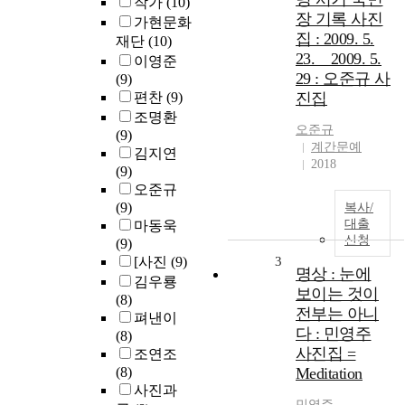
작가
(10)
장 기록 사진
가현문화
집 : 2009. 5.
재단
(10)
23. _ 2009. 5.
이영준
29 : 오준규 사
(9)
편찬
(9)
진집
조명환
오준규
(9)
계간문예
김지연
2018
(9)
오준규
(9)
복사/
대출
마동욱
신청
(9)
[사진
(9)
3
명상 : 눈에
김우룡
보이는 것이
(8)
전부는 아니
펴낸이
다 : 민영주
(8)
사진집 =
조연조
(8)
Meditation
사진과
민영주