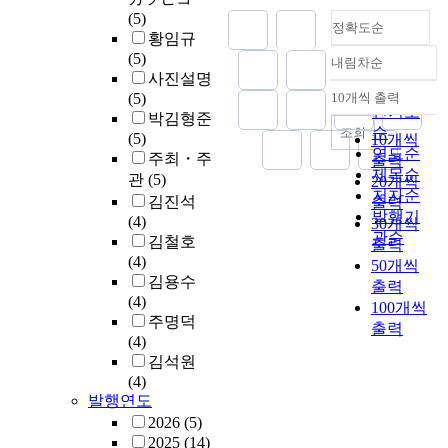
(5)
정확도순
황임규
(5)
내림차순
정확도
사진설명
순
(5)
10개씩 출력
내림차순
인기도
박김형준
순
조회
(5)
10개씩
연도순
주최・주
출력
제목순
관
(5)
20개씩
저자순
김진석
출력
발행기
(4)
30개씩
관순
김철호
출력
(4)
50개씩
김용수
출력
(4)
100개씩
주명덕
출력
(4)
김석원
(4)
발행연도
2026
(5)
2025
(14)