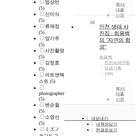
엄상빈
복사/
(5)
대출
신미식
신청
(5)
10
류재정
인천 생태 사
(5)
진집 : 최용백
양기주
의 "자연의 함
(5)
성"
사진촬영
(5)
최용백
강정효
인천녹색연합
성광기획
(5)
1999
아트앤텍
스트
(5)
복사/
photographer
대출
(5)
신청
변순철
(5)
소영선
내보내기
(5)
내책장담기
ミズノ
한글로보기
カツヒコ