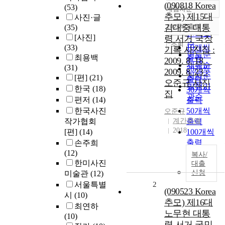
(090818 Korea
(53)
내림차순
정확도
추모) 제15대
사진·글
순
김대중 대통
10개씩 출력
(35)
내림차순
인기도
[사진]
령 서거 국장
순
조회
(33)
10개씩
기록 사진집 :
연도순
최용백
출력
2009. 8. 18. _
제목순
(31)
20개씩
2009. 8. 23 :
저자순
[편]
(21)
출력
오준규 사진
발행기
한국
(18)
30개씩
집
관순
편저
(14)
출력
한국사진
50개씩
오준규
작가협회
계간문예
출력
2018
[편]
(14)
100개씩
출력
손주희
(12)
복사/
한미사진
대출
신청
미술관
(12)
서울특별
2
(090523 Korea
시
(10)
추모) 제16대
최연하
노무현 대통
(10)
령 서거 국민