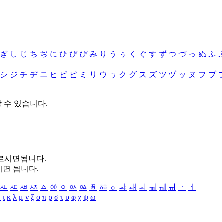
ぎ
し
じ
ち
ぢ
に
ひ
び
ぴ
み
り
う
ぅ
く
ぐ
す
ず
つ
づ
っ
ぬ
ふ
シ
ジ
チ
ヂ
ニ
ヒ
ビ
ピ
ミ
リ
ウ
ゥ
ク
グ
ス
ズ
ツ
ヅ
ッ
ヌ
フ
ブ
할 수 있습니다.
누르시면됩니다.
시면 됩니다.
ㅻ
ㅼ
ㅽ
ㅾ
ㅿ
ㆀ
ㆁ
ㆂ
ㆃ
ㆄ
ㆅ
ㆆ
ㆇ
ㆈ
ㆉ
ㆊ
ㆋ
ㆌ
ㆍ
ㆎ
θ
ι
κ
λ
μ
ν
ξ
ο
π
ρ
σ
τ
υ
φ
χ
ψ
ω