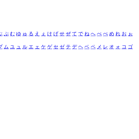
ぶ
ぷ
む
ゆ
ゅ
る
え
ぇ
け
げ
せ
ぜ
て
で
ね
へ
べ
ぺ
め
れ
お
ぉ
プ
ム
ユ
ュ
ル
エ
ェ
ケ
ゲ
セ
ゼ
テ
デ
ヘ
ベ
ペ
メ
レ
オ
ォ
コ
ゴ