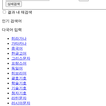
상세검색
결과 내 재검색
인기 검색어
다국어 입력
히라가나
가타카나
중국어
한글고어
그리스문자
프랑스어
독일어
히브리어
괄호기호
학술기호
기술기호
첨자기호
라틴문자
러시아문자