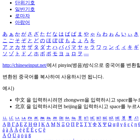
단위기호
일반기호
로마자
아랍어
あ
ぁ
か
が
さ
ざ
た
だ
な
は
ば
ぱ
ま
や
ゃ
ら
わ
ゎ
ん
い
ぃ
き
こ
ご
そ
ぞ
と
ど
の
ほ
ぼ
ぽ
も
よ
ょ
ろ
を
ア
ァ
カ
サ
ザ
タ
ダ
ナ
ハ
バ
パ
マ
ヤ
ャ
ラ
ワ
ヮ
ン
イ
ィ
キ
ギ
ソ
ゾ
ト
ド
ノ
ホ
ボ
ポ
モ
ヨ
ョ
ロ
ヲ
―
http://chineseinput.net/
에서 pinyin(병음)방식으로 중국어를 변환
변환된 중국어를 복사하여 사용하시면 됩니다.
예시)
中文 을 입력하시려면
zhongwen
을 입력하시고 space를
北京 을 입력하시려면
beijing
을 입력하시고 space를 누르
ㅥ
ㅦ
ㅧ
ㅨ
ㅩ
ㅪ
ㅫ
ㅬ
ㅭ
ㅮ
ㅯ
ㅰ
ㅱ
ㅲ
ㅳ
ㅴ
ㅵ
ㅶ
ㅷ
ㅸ
ㅹ
ㅺ
Α
Β
Γ
Δ
Ε
Ζ
Η
Θ
Ι
Κ
Λ
Μ
Ν
Ξ
Ο
Π
Ρ
Σ
Τ
Υ
Φ
Χ
Ψ
Ω
α
β
γ
δ
ε
ζ
η
á
à
Á
À
é
è
É
È
ç
Ç
ê
Ä
Ö
Ü
ä
ö
ü
ß