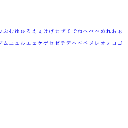
ぶ
ぷ
む
ゆ
ゅ
る
え
ぇ
け
げ
せ
ぜ
て
で
ね
へ
べ
ぺ
め
れ
お
ぉ
プ
ム
ユ
ュ
ル
エ
ェ
ケ
ゲ
セ
ゼ
テ
デ
ヘ
ベ
ペ
メ
レ
オ
ォ
コ
ゴ