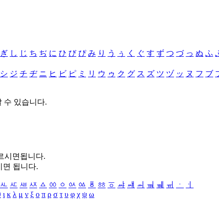
ぎ
し
じ
ち
ぢ
に
ひ
び
ぴ
み
り
う
ぅ
く
ぐ
す
ず
つ
づ
っ
ぬ
ふ
シ
ジ
チ
ヂ
ニ
ヒ
ビ
ピ
ミ
リ
ウ
ゥ
ク
グ
ス
ズ
ツ
ヅ
ッ
ヌ
フ
ブ
할 수 있습니다.
누르시면됩니다.
시면 됩니다.
ㅻ
ㅼ
ㅽ
ㅾ
ㅿ
ㆀ
ㆁ
ㆂ
ㆃ
ㆄ
ㆅ
ㆆ
ㆇ
ㆈ
ㆉ
ㆊ
ㆋ
ㆌ
ㆍ
ㆎ
θ
ι
κ
λ
μ
ν
ξ
ο
π
ρ
σ
τ
υ
φ
χ
ψ
ω