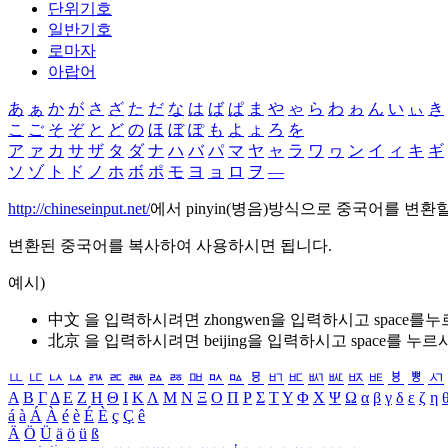
단위기호
일반기호
로마자
아랍어
あ
ぁ
か
が
さ
ざ
た
だ
な
は
ば
ぱ
ま
や
ゃ
ら
わ
ゎ
ん
い
ぃ
き
こ
ご
そ
ぞ
と
ど
の
ほ
ぼ
ぽ
も
よ
ょ
ろ
を
ア
ァ
カ
サ
ザ
タ
ダ
ナ
ハ
バ
パ
マ
ヤ
ャ
ラ
ワ
ヮ
ン
イ
ィ
キ
ギ
ソ
ゾ
ト
ド
ノ
ホ
ボ
ポ
モ
ヨ
ョ
ロ
ヲ
―
http://chineseinput.net/
에서 pinyin(병음)방식으로 중국어를 변환
변환된 중국어를 복사하여 사용하시면 됩니다.
예시)
中文 을 입력하시려면
zhongwen
을 입력하시고 space를
北京 을 입력하시려면
beijing
을 입력하시고 space를 누르
ㅥ
ㅦ
ㅧ
ㅨ
ㅩ
ㅪ
ㅫ
ㅬ
ㅭ
ㅮ
ㅯ
ㅰ
ㅱ
ㅲ
ㅳ
ㅴ
ㅵ
ㅶ
ㅷ
ㅸ
ㅹ
ㅺ
Α
Β
Γ
Δ
Ε
Ζ
Η
Θ
Ι
Κ
Λ
Μ
Ν
Ξ
Ο
Π
Ρ
Σ
Τ
Υ
Φ
Χ
Ψ
Ω
α
β
γ
δ
ε
ζ
η
á
à
Á
À
é
è
É
È
ç
Ç
ê
Ä
Ö
Ü
ä
ö
ü
ß