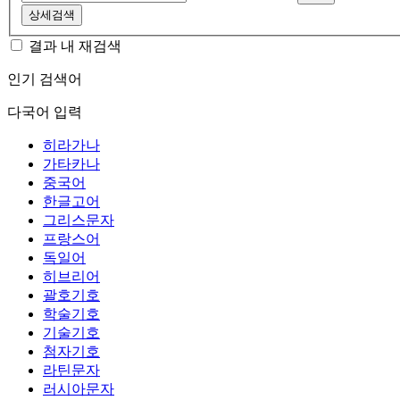
상세검색
결과 내 재검색
인기 검색어
다국어 입력
히라가나
가타카나
중국어
한글고어
그리스문자
프랑스어
독일어
히브리어
괄호기호
학술기호
기술기호
첨자기호
라틴문자
러시아문자