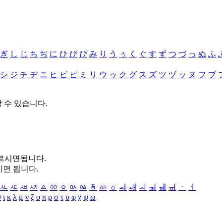
ぎ
し
じ
ち
ぢ
に
ひ
び
ぴ
み
り
う
ぅ
く
ぐ
す
ず
つ
づ
っ
ぬ
ふ
シ
ジ
チ
ヂ
ニ
ヒ
ビ
ピ
ミ
リ
ウ
ゥ
ク
グ
ス
ズ
ツ
ヅ
ッ
ヌ
フ
ブ
할 수 있습니다.
누르시면됩니다.
시면 됩니다.
ㅻ
ㅼ
ㅽ
ㅾ
ㅿ
ㆀ
ㆁ
ㆂ
ㆃ
ㆄ
ㆅ
ㆆ
ㆇ
ㆈ
ㆉ
ㆊ
ㆋ
ㆌ
ㆍ
ㆎ
θ
ι
κ
λ
μ
ν
ξ
ο
π
ρ
σ
τ
υ
φ
χ
ψ
ω