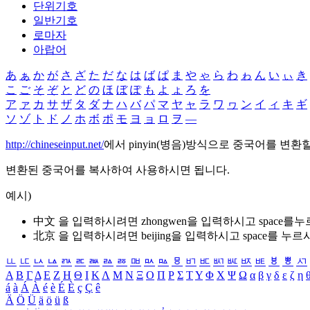
단위기호
일반기호
로마자
아랍어
あ
ぁ
か
が
さ
ざ
た
だ
な
は
ば
ぱ
ま
や
ゃ
ら
わ
ゎ
ん
い
ぃ
き
こ
ご
そ
ぞ
と
ど
の
ほ
ぼ
ぽ
も
よ
ょ
ろ
を
ア
ァ
カ
サ
ザ
タ
ダ
ナ
ハ
バ
パ
マ
ヤ
ャ
ラ
ワ
ヮ
ン
イ
ィ
キ
ギ
ソ
ゾ
ト
ド
ノ
ホ
ボ
ポ
モ
ヨ
ョ
ロ
ヲ
―
http://chineseinput.net/
에서 pinyin(병음)방식으로 중국어를 변환
변환된 중국어를 복사하여 사용하시면 됩니다.
예시)
中文 을 입력하시려면
zhongwen
을 입력하시고 space를
北京 을 입력하시려면
beijing
을 입력하시고 space를 누르
ㅥ
ㅦ
ㅧ
ㅨ
ㅩ
ㅪ
ㅫ
ㅬ
ㅭ
ㅮ
ㅯ
ㅰ
ㅱ
ㅲ
ㅳ
ㅴ
ㅵ
ㅶ
ㅷ
ㅸ
ㅹ
ㅺ
Α
Β
Γ
Δ
Ε
Ζ
Η
Θ
Ι
Κ
Λ
Μ
Ν
Ξ
Ο
Π
Ρ
Σ
Τ
Υ
Φ
Χ
Ψ
Ω
α
β
γ
δ
ε
ζ
η
á
à
Á
À
é
è
É
È
ç
Ç
ê
Ä
Ö
Ü
ä
ö
ü
ß