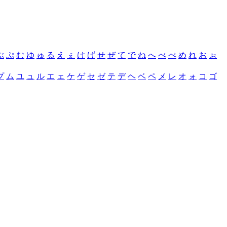
ぶ
ぷ
む
ゆ
ゅ
る
え
ぇ
け
げ
せ
ぜ
て
で
ね
へ
べ
ぺ
め
れ
お
ぉ
プ
ム
ユ
ュ
ル
エ
ェ
ケ
ゲ
セ
ゼ
テ
デ
ヘ
ベ
ペ
メ
レ
オ
ォ
コ
ゴ