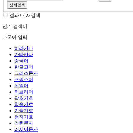
상세검색
결과 내 재검색
인기 검색어
다국어 입력
히라가나
가타카나
중국어
한글고어
그리스문자
프랑스어
독일어
히브리어
괄호기호
학술기호
기술기호
첨자기호
라틴문자
러시아문자