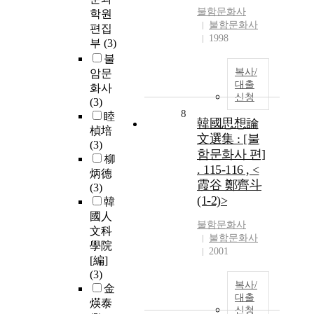
불함문화사
학원
불함문화사
편집
1998
부
(3)
불
복사/
암문
대출
화사
신청
(3)
8
睦
韓國思想論
楨培
文選集 : [불
(3)
함문화사 편]
柳
. 115-116 , <
炳德
霞谷 鄭齊斗
(3)
(1-2)>
韓
國人
불함문화사
文科
불함문화사
學院
2001
[編]
(3)
복사/
金
대출
煐泰
신청