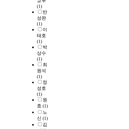
교부
(1)
반
성완
(1)
이
태호
(1)
박
상수
(1)
최
원석
(1)
정
성호
(1)
원
효
(1)
노
신
(1)
김