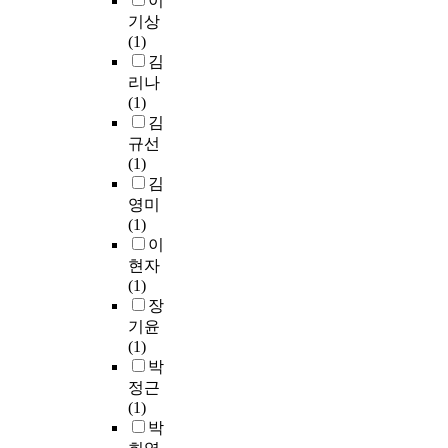
이
기상
(1)
김
리나
(1)
김
규선
(1)
김
영미
(1)
이
현자
(1)
장
기윤
(1)
박
정근
(1)
박