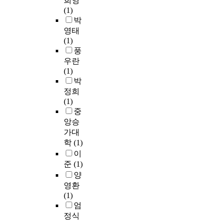
희영
(1)
박
영태
(1)
풍
우란
(1)
박
정희
(1)
중
앙승
가대
학
(1)
이
준
(1)
양
영환
(1)
엄
정식