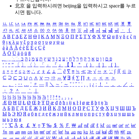
北京 을 입력하시려면
beijing
을 입력하시고 space를 누르
시면 됩니다.
ㅥ
ㅦ
ㅧ
ㅨ
ㅩ
ㅪ
ㅫ
ㅬ
ㅭ
ㅮ
ㅯ
ㅰ
ㅱ
ㅲ
ㅳ
ㅴ
ㅵ
ㅶ
ㅷ
ㅸ
ㅹ
ㅺ
ㅻ
ㅼ
ㅽ
ㅾ
ㅿ
ㆀ
ㆁ
ㆂ
ㆃ
ㆄ
ㆅ
ㆆ
ㆇ
ㆈ
ㆉ
ㆊ
ㆋ
ㆌ
ㆍ
ㆎ
Α
Β
Γ
Δ
Ε
Ζ
Η
Θ
Ι
Κ
Λ
Μ
Ν
Ξ
Ο
Π
Ρ
Σ
Τ
Υ
Φ
Χ
Ψ
Ω
α
β
γ
δ
ε
ζ
η
θ
ι
κ
λ
μ
ν
ξ
ο
π
ρ
σ
τ
υ
φ
χ
ψ
ω
á
à
Á
À
é
è
É
È
ç
Ç
ê
Ä
Ö
Ü
ä
ö
ü
ß
ְ
ֳ
ֲ
ֱ
ָ
ַ
ֵ
ֶ
ִ
ֹ
ּ
ֻ
ׂ
ׁ
ּ
ב
ה
נ
מ
צ
ת
ץ
ש
ד
ג
כ
ע
י
ח
ל
ך
ף
ק
ר
א
ט
ו
ן
ם
פ
‘
’
“
”
〔
〕
〈
〉
「
」
『
』
【
】
＂
（
）
［
］
｛
｝
±
×
÷
≠
≤
≥
∞
∴
♂
♀
∠
⊥
⌒
∂
∇
≡
≒
≪
≫
√
∽
∝
∵
∫
∬
∈
∋
⊆
⊇
⊂
⊃
∪
∩
∧
∨
￢
⇒
⇔
∀
∃
∮
∑
∏
＋
－
＜
＝
＞
、
。
·
‥
…
¨
〃
―
∥
＼
∼
´
～
ˇ
˘
˝
˚
˙
¸
˛
¡
¿
ː
！
＇
，
．
／
：
；
？
＾
＿
｀
｜
½
⅓
⅔
¼
¾
⅛
⅜
⅝
⅞
¹
²
³
⁴
ⁿ
₁
₂
₃
₄
Æ
Ð
Ħ
Ĳ
Ł
Ø
Œ
Þ
Ŧ
Ŋ
æ
đ
ð
ħ
ı
ĳ
ĸ
ŀ
ł
ø
œ
ß
þ
ŧ
ŋ
ŉ
А
Б
В
Г
Д
Е
Ё
Ж
З
И
Й
К
Л
М
Н
О
П
Р
С
Т
У
Ф
Х
Ц
Ч
Ш
Щ
Ъ
Ы
Ь
Э
Ю
Я
а
б
в
г
д
е
ё
ж
з
и
й
к
л
м
н
о
п
р
с
т
у
ф
х
ц
ч
ш
щ
ъ
ы
ь
э
ю
я
′
″
℃
Å
￠
￡
￥
¤
℉
‰
＄
％
Ｆ
￦
㎕
㎖
㎗
ℓ
㎘
㏄
㎣
㎤
㎥
㎦
㎙
㎚
㎛
㎜
㎝
㎞
㎟
㎠
㎡
㎢
㏊
㎍
㎎
㎏
㏏
㎈
㎉
㏈
㎧
㎨
㎰
㎱
㎲
㎳
㎴
㎵
㎶
㎷
㎸
㎹
㎀
㎁
㎂
㎃
㎄
㎺
㎻
㎽
㎾
㎿
㎐
㎑