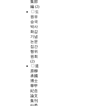
集部
編
(2)
도
원유
승국
박사
화갑
기념
논문
집간
행위
원회
(2)
道
原柳
承國
博士
華甲
紀念
論文
集刊
行委