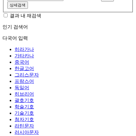
상세검색
결과 내 재검색
인기 검색어
다국어 입력
히라가나
가타카나
중국어
한글고어
그리스문자
프랑스어
독일어
히브리어
괄호기호
학술기호
기술기호
첨자기호
라틴문자
러시아문자