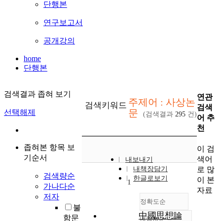
단행본
연구보고서
공개강의
home
단행본
검색결과 좁혀 보기
연관
주제어 : 사상논
검색키워드
검색
문
선택해제
(검색결과
295
건)
어 추
천
좁혀본 항목 보
이 검
기순서
색어
내보내기
로 많
내책장담기
검색량순
한글로보기
이 본
1
가나다순
자료
저자
정확도순
불
中國思想論
함문
내림차순