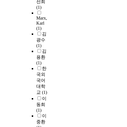
선희
(1)
Marx,
Karl
(1)
김
광수
(1)
김
용환
(1)
한
국외
국어
대학
교
(1)
이
동희
(1)
이
중환