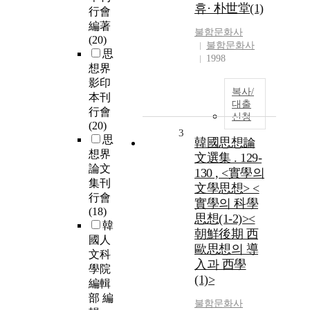
휴· 朴世堂(1)
行會
編著
불함문화사
(20)
불함문화사
思
1998
想界
影印
복사/
本刊
대출
行會
신청
(20)
3
思
韓國思想論
想界
文選集 . 129-
論文
130 , <實學의
集刊
文學思想> <
行會
實學의 科學
(18)
思想(1-2)><
韓
朝鮮後期 西
國人
歐思想의 導
文科
入과 西學
學院
(1)>
編輯
部 編
불함문화사