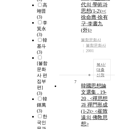
代의 學術과
高
思想(1-2)><
翊晋
(3)
徐命膺·徐有
李
구·李書九
箕永
(外)>
(3)
韓
불함문화사
불함문화사
基斗
2001
(3)
[불함
복사/
문화
대출
사 편
신청
집부
7
韓國思想論
편]
文選集 . 19-
(3)
20 , <禪思想
韓
과 禪門形成
鍾萬
(3)
(1-2)> <崔致
한
遠의 佛敎思
국인
想>
문과