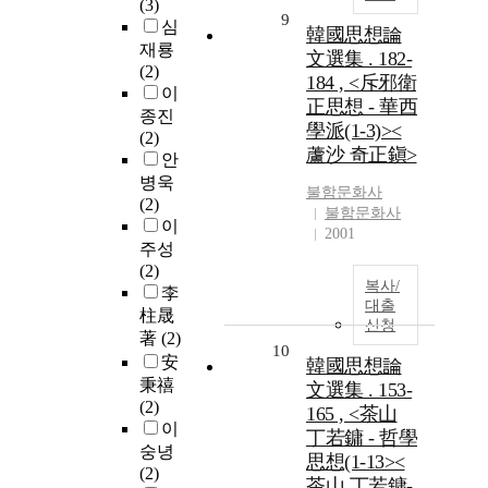
(3)
9
심
韓國思想論
재룡
文選集 . 182-
(2)
184 , <斥邪衛
이
正思想 - 華西
종진
學派(1-3)><
(2)
蘆沙 奇正鎭>
안
병욱
불함문화사
(2)
불함문화사
이
2001
주성
(2)
복사/
李
대출
柱晟
신청
著
(2)
10
安
韓國思想論
秉禧
文選集 . 153-
(2)
165 , <茶山
이
丁若鏞 - 哲學
숭녕
思想(1-13><
(2)
茶山 丁若鏞-