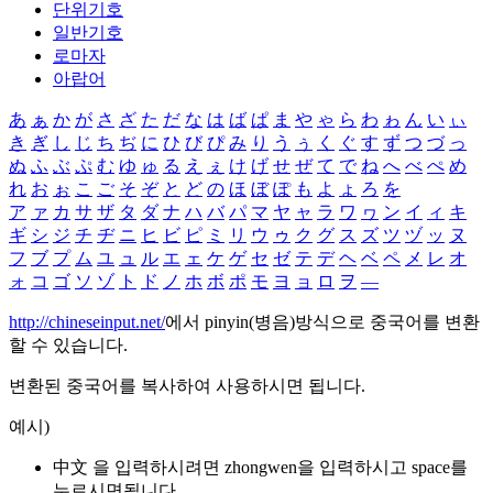
단위기호
일반기호
로마자
아랍어
あ
ぁ
か
が
さ
ざ
た
だ
な
は
ば
ぱ
ま
や
ゃ
ら
わ
ゎ
ん
い
ぃ
き
ぎ
し
じ
ち
ぢ
に
ひ
び
ぴ
み
り
う
ぅ
く
ぐ
す
ず
つ
づ
っ
ぬ
ふ
ぶ
ぷ
む
ゆ
ゅ
る
え
ぇ
け
げ
せ
ぜ
て
で
ね
へ
べ
ぺ
め
れ
お
ぉ
こ
ご
そ
ぞ
と
ど
の
ほ
ぼ
ぽ
も
よ
ょ
ろ
を
ア
ァ
カ
サ
ザ
タ
ダ
ナ
ハ
バ
パ
マ
ヤ
ャ
ラ
ワ
ヮ
ン
イ
ィ
キ
ギ
シ
ジ
チ
ヂ
ニ
ヒ
ビ
ピ
ミ
リ
ウ
ゥ
ク
グ
ス
ズ
ツ
ヅ
ッ
ヌ
フ
ブ
プ
ム
ユ
ュ
ル
エ
ェ
ケ
ゲ
セ
ゼ
テ
デ
ヘ
ベ
ペ
メ
レ
オ
ォ
コ
ゴ
ソ
ゾ
ト
ド
ノ
ホ
ボ
ポ
モ
ヨ
ョ
ロ
ヲ
―
http://chineseinput.net/
에서 pinyin(병음)방식으로 중국어를 변환
할 수 있습니다.
변환된 중국어를 복사하여 사용하시면 됩니다.
예시)
中文 을 입력하시려면
zhongwen
을 입력하시고 space를
누르시면됩니다.