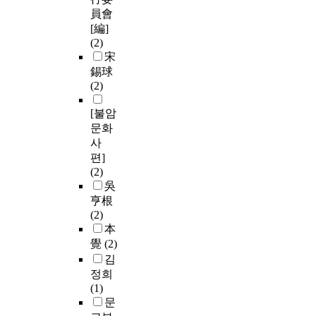
員會
[編]
(2)
宋
錫球
(2)
[불암
문화
사
편]
(2)
吳
亨根
(2)
本
覺
(2)
김
정희
(1)
문