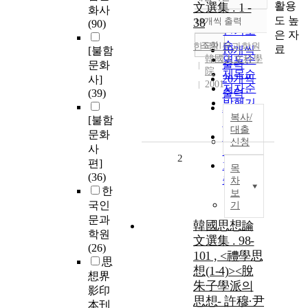
정확도
활용
文選集 . 1 -
화사
순
도 높
38
10개씩 출력
(90)
내림차순
인기도
은 자
순
조회
한국인문과학원
료
10개씩
[불함
韓國人文科學
연도순
출력
문화
院
제목순
20개씩
사]
2001
저자순
(39)
출력
발행기
30개씩
관순
복사/
[불함
출력
대출
문화
50개씩
신청
사
출력
2
편]
100개씩
목
(36)
출력
차
한
보
국인
기
문과
韓國思想論
학원
文選集 . 98-
(26)
101 , <禮學思
思
想(1-4)><脫
想界
朱子學派의
影印
思想- 許穆·尹
本刊