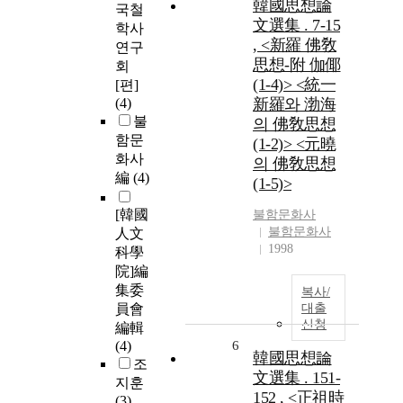
韓國思想論
국철
文選集 . 7-15
학사
, <新羅 佛敎
연구
思想-附 伽倻
회
(1-4)> <統一
[편]
(4)
新羅와 渤海
불
의 佛敎思想
함문
(1-2)> <元曉
화사
의 佛敎思想
編
(4)
(1-5)>
[韓國
불함문화사
불함문화사
人文
1998
科學
院]編
集委
복사/
員會
대출
신청
編輯
(4)
6
韓國思想論
조
文選集 . 151-
지훈
152 , <正祖時
(3)