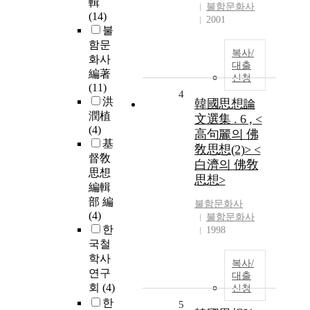
輯
불함문화사
(14)
2001
불
함문
복사/
화사
대출
編著
신청
(11)
4
洪
韓國思想論
潤植
文選集 . 6 , <
(4)
高句麗의 佛
基
敎思想(2)> <
督敎
白濟의 佛敎
思想
思想>
編輯
部 編
불함문화사
(4)
불함문화사
한
1998
국철
학사
복사/
연구
대출
회
(4)
신청
한
5