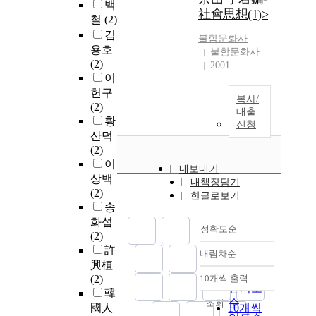
백
社會思想(1)>
철
(2)
김
불함문화사
용호
불함문화사
(2)
2001
이
헌구
복사/
(2)
대출
황
신청
산덕
(2)
이
내보내기
상백
내책장담기
(2)
한글로보기
송
화섭
정확도순
(2)
許
내림차순
정확도
興植
순
(2)
10개씩 출력
내림차순
인기도
韓
순
조회
國人
10개씩