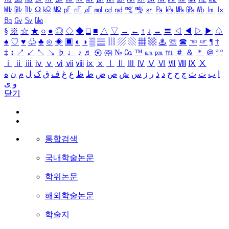
㎒
㎓
㎔
Ω
㏀
㏁
㎊
㎋
㎌
㏖
㏅
㎭
㎮
㎯
㏛
㎩
㎪
㎫
㎬
㏝
㏐
㏓
㏃
㏉
㏜
㏆
§
※
☆
★
○
●
◎
◇
◆
□
■
△
▽
→
←
↑
↓
↔
〓
◁
◀
▷
▶
♤
♠
♡
♥
♧
♣
⊙
◈
▣
◐
◑
▒
▤
▥
▨
▧
▦
▩
♨
☏
☎
☜
☞
¶
†
‡
↕
↗
↙
↖
↘
♭
♩
♪
♬
㉿
㈜
№
㏇
™
㏂
㏘
℡
＃
＆
＊
＠
ª
º
ⅰ
ⅱ
ⅲ
ⅳ
ⅴ
ⅵ
ⅶ
ⅷ
ⅸ
ⅹ
Ⅰ
Ⅱ
Ⅲ
Ⅳ
Ⅴ
Ⅵ
Ⅶ
Ⅷ
Ⅸ
Ⅹ
ا
ب
ت
ث
ج
ح
خ
د
ذ
ر
ز
س
ش
ص
ض
ط
ظ
ع
غ
ف
ق
ک
ل
م
ن
ه
و
ی
닫기
통합검색
국내학술논문
학위논문
해외학술논문
학술지