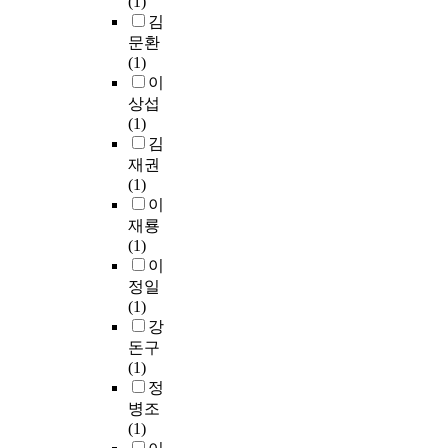
(1)
김
문환
(1)
이
상섭
(1)
김
재권
(1)
이
재룡
(1)
이
정일
(1)
강
돈구
(1)
정
병조
(1)