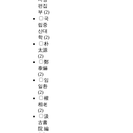
편집
부
(2)
국
립중
산대
학
(2)
朴
太源
(2)
鄭
泰爀
(2)
임
일환
(2)
權
相老
(2)
汲
古書
院 編