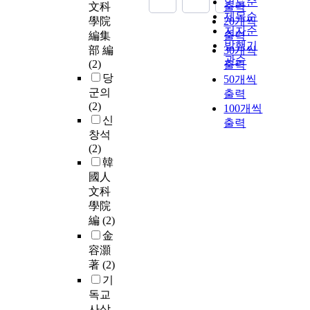
연도순
文科
출력
제목순
學院
20개씩
저자순
編集
출력
발행기
部 編
30개씩
관순
(2)
출력
당
50개씩
군의
출력
(2)
100개씩
신
출력
창석
(2)
韓
國人
文科
學院
編
(2)
金
容灝
著
(2)
기
독교
사상