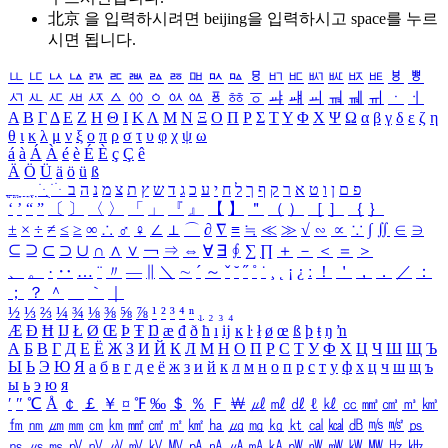
北京 을 입력하시려면
beijing
을 입력하시고 space를 누르
시면 됩니다.
ㅥ
ㅦ
ㅧ
ㅨ
ㅩ
ㅪ
ㅫ
ㅬ
ㅭ
ㅮ
ㅯ
ㅰ
ㅱ
ㅲ
ㅳ
ㅴ
ㅵ
ㅶ
ㅷ
ㅸ
ㅹ
ㅺ
ㅻ
ㅼ
ㅽ
ㅾ
ㅿ
ㆀ
ㆁ
ㆂ
ㆃ
ㆄ
ㆅ
ㆆ
ㆇ
ㆈ
ㆉ
ㆊ
ㆋ
ㆌ
ㆍ
ㆎ
Α
Β
Γ
Δ
Ε
Ζ
Η
Θ
Ι
Κ
Λ
Μ
Ν
Ξ
Ο
Π
Ρ
Σ
Τ
Υ
Φ
Χ
Ψ
Ω
α
β
γ
δ
ε
ζ
η
θ
ι
κ
λ
μ
ν
ξ
ο
π
ρ
σ
τ
υ
φ
χ
ψ
ω
á
à
Á
À
é
è
É
È
ç
Ç
ê
Ä
Ö
Ü
ä
ö
ü
ß
ְ
ֳ
ֲ
ֱ
ָ
ַ
ֵ
ֶ
ִ
ֹ
ּ
ֻ
ׂ
ׁ
ּ
ב
ה
נ
מ
צ
ת
ץ
ש
ד
ג
כ
ע
י
ח
ל
ך
ף
ק
ר
א
ט
ו
ן
ם
פ
‘
’
“
”
〔
〕
〈
〉
「
」
『
』
【
】
＂
（
）
［
］
｛
｝
±
×
÷
≠
≤
≥
∞
∴
♂
♀
∠
⊥
⌒
∂
∇
≡
≒
≪
≫
√
∽
∝
∵
∫
∬
∈
∋
⊆
⊇
⊂
⊃
∪
∩
∧
∨
￢
⇒
⇔
∀
∃
∮
∑
∏
＋
－
＜
＝
＞
、
。
·
‥
…
¨
〃
―
∥
＼
∼
´
～
ˇ
˘
˝
˚
˙
¸
˛
¡
¿
ː
！
＇
，
．
／
：
；
？
＾
＿
｀
｜
½
⅓
⅔
¼
¾
⅛
⅜
⅝
⅞
¹
²
³
⁴
ⁿ
₁
₂
₃
₄
Æ
Ð
Ħ
Ĳ
Ł
Ø
Œ
Þ
Ŧ
Ŋ
æ
đ
ð
ħ
ı
ĳ
ĸ
ŀ
ł
ø
œ
ß
þ
ŧ
ŋ
ŉ
А
Б
В
Г
Д
Е
Ё
Ж
З
И
Й
К
Л
М
Н
О
П
Р
С
Т
У
Ф
Х
Ц
Ч
Ш
Щ
Ъ
Ы
Ь
Э
Ю
Я
а
б
в
г
д
е
ё
ж
з
и
й
к
л
м
н
о
п
р
с
т
у
ф
х
ц
ч
ш
щ
ъ
ы
ь
э
ю
я
′
″
℃
Å
￠
￡
￥
¤
℉
‰
＄
％
Ｆ
￦
㎕
㎖
㎗
ℓ
㎘
㏄
㎣
㎤
㎥
㎦
㎙
㎚
㎛
㎜
㎝
㎞
㎟
㎠
㎡
㎢
㏊
㎍
㎎
㎏
㏏
㎈
㎉
㏈
㎧
㎨
㎰
㎱
㎲
㎳
㎴
㎵
㎶
㎷
㎸
㎹
㎀
㎁
㎂
㎃
㎄
㎺
㎻
㎽
㎾
㎿
㎐
㎑