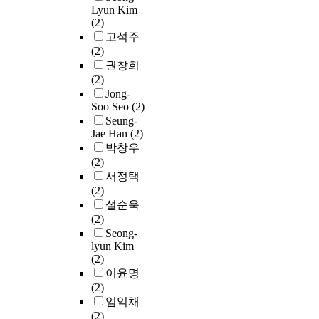
.
터
해
때
비
D
에
Lyun Kim
l
R
사
넷
를
문
스
(2)
u
노
e
&
물
기
바
에
운
고석주
s
출
c
D
인
술
탕
자
영
(2)
t
되
t
지
터
이
으
원
에
권창희
-
었
r
원
넷
구
로
을
대
(2)
I
다
o
,
은
현
사
적
한
Jong-
n
.
n
규
사
된
물
게
가
Soo Seo
(2)
t
이
i
제
물
광
인
사
용
Seung-
e
로
c
정
이
고
터
용
성
Jae Han
(2)
r
인
s
립
인
와
넷
하
과
박창우
n
해
,
,
터
설
기
려
데
(2)
e
사
i
인
넷
문
기
는
이
서정택
t
물
n
력
으
지
를
C
터
(2)
o
인
d
양
로
를
활
o
에
설순욱
f
터
u
성
연
배
용
A
대
(2)
T
넷
s
지
결
포
한
P
한
Seong-
h
의
t
원
되
하
기
(
lyun Kim
무
i
보
r
,
는
(2)
여
업
C
결
n
안
i
해
것
이윤명
수
정
o
성
g
이
a
외
만
(2)
도
보
n
을
s
슈
l
진
을
엄익채
권
유
s
보
(
에
e
출
의
(2)
및
출
t
장