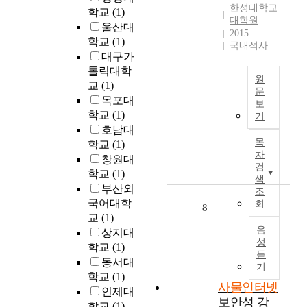
,
i
y
한성대학교
책
학교
(1)
회
소
클
n
o
대학원
결
울산대
를
한
라
m
2015
f
정
학교
(1)
구
으
우
국내석사
a
t
에
현
로
드
대구가
n
h
서
하
개
,
톨릭대학
y
e
원
고
는
입
인
교
(1)
c
f
문
려
핵
하
공
목포대
a
o
보
되
본
심
더
지
학교
(1)
s
u
기
어
연
기
라
능
e
호남대
r
야
구
술
도
기
s
목
t
학교
(1)
할
는
이
자
술
차
,
h
창원대
가
최
자
동
이
검
t
i
학교
(1)
치
근
정
적
급
색
h
n
부산외
기
화
조
부
으
격
e
d
국어대학
준
회
두
와
로
하
8
s
u
과
교
(1)
가
기
그
게
e
s
음
정
상지대
되
업
특
발
a
t
성
책
고
학교
(1)
의
징
전
r
r
듣
대
있
신
과
하
동서대
e
i
기
안
는
성
기
고
학교
(1)
i
a
의
사물인터넷
사
장
능
있
인제대
n
l
우
보안성 강
물
동
을
다
학교
(1)
s