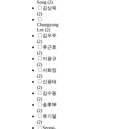
r
Song
(2)
한
지
광
태
최
중
t
있
e
김상욱
정
능
고
라
소
현
h
다
a
(2)
부
통
효
고
한
구
e
.
l
의
신
과
볼
의
조
m
한
i
Chungyong
후
을
에
수
데
인
,
편
z
Lee
(2)
원
한
대
있
이
기
t
사
e
김우주
자
단
해
다
터
존
h
물
d
(2)
적
계
실
.
전
사
e
인
,
류근호
역
발
증
송
물
c
터
i
(2)
할
전
분
본
만
인
o
넷
f
이용규
에
한
석
연
을
터
n
보
a
(2)
우
서
을
구
해
넷
c
안
l
서화정
선
비
하
는
야
플
e
은
l
(2)
순
스
였
사
한
랫
p
이
c
신용태
위
가
다
물
다
폼
t
전
o
(2)
가
새
.
인
.
에
o
보
n
김수동
높
롭
실
터
한
서
f
다
s
(2)
게
게
험
넷
정
의
S
더
u
金孝坤
나
나
은
기
적
한
m
많
m
(2)
타
타
사
술
인
계
a
은
e
류기열
났
났
물
의
자
로
r
위
r
(2)
고
다
인
이
원
서
t
협
e
Seong-
,