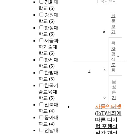
국내석사
경희대
급
.
학교
(6)
속
사
강원대
원
한
물
학교
(6)
문
발
인
보
한성대
본
전
터
기
학교
(6)
연
으
넷
서울과
구
로
이
목
학기술대
의
다
란
차
목
학교
(6)
양
기
검
적
한세대
색
한
본
은
조
학교
(5)
사
적
회
사
4
물
으
한밭대
물
들
로
학교
(5)
음
인
에
모
한국기
성
터
센
든
술교육대
듣
넷
싱
사
학교
(5)
기
의
기
물
전북대
사물인터넷
발
술
을
학교
(4)
(IoT)범죄에
전
을
인
동아대
을
따른 디지
부
터
학교
(4)
위
털 포렌식
여
넷
전남대
한
하
으
절차 개선