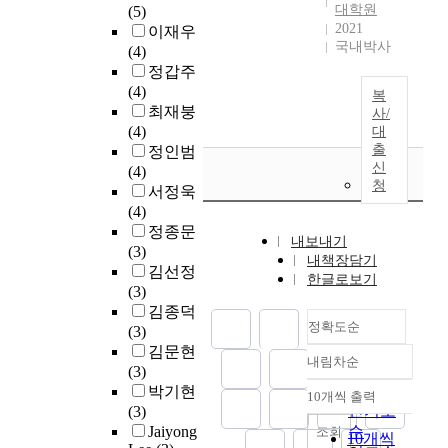
로
은
각
고
물
본
대학원
(5)
n
o
e
정
변
된
있
인
2021
격
이재우
d
T
r
책
화
국내박사
상
으
터
적
(4)
i
)
n
선
하
호
며
넷
확
정갑주
r
은
e
호
고
작
,
에
산
(4)
e
초
복
t
도
있
용
나
서
을
최재붕
사/
c
연
o
가
다
성
아
사
위
(4)
대
t
결
f
높
.
과
가
용
한
출
정인범
l
사
T
은
이
인
신
사
하
환
(4)
y
회
h
것
러
청
지
물
는
경
서정욱
e
에
i
으
한
욕
인
작
이
(4)
x
서
n
로
환
구
터
은
조
정종문
p
핵
g
내보내기
나
경
라
넷
센
성
(3)
e
심
s
내책장담기
타
에
는
기
서
되
김선정
r
기
,
한글로보기
났
사
변
술
및
고
(3)
i
술
e
다
물
인
을
칩
있
김종덕
e
로
f
.
인
정확도순
이
이
은
다
(3)
n
써
f
사
터
사
용
성
.
김문현
c
새
i
내림차순
물
넷
물
정확도
한
능
하
(3)
i
로
c
인
이
인
기
이
순
지
박기현
n
운
10개씩 출력
i
내림차순
터
라
터
업
확
만
인기도
(3)
g
가
e
넷
는
넷
정
연
사
Jaiyong
순
조회
t
치
n
10개씩
산
각
광
보
히