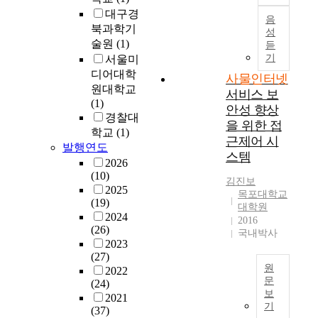
g
목
인
증
t
과
e
대구경
진
s
하
터
가
음
e
스
t
북과학기
흥
)
고
넷
할
성
s
마
y
을
술원
(1)
기
듣
있
으
정
t
트
o
위
기
서울미
술
는
로
도
e
센
f
해
로
디어대학
것
연
로
사물인터넷
l
서
e
서
구
과
결
원대학교
사
서비스 보
e
의
c
는
현
는
하
(1)
물
c
증
안성 향상
o
벤
된
대
거
경찰대
인
t
가
n
을 위한 접
처
광
조
나
터
학교
(1)
r
는
o
근제어 시
지
고
적
자
넷
발행연도
o
모
m
스템
원
에
으
동
기
2026
n
든
i
이
대
로
적
술
(10)
i
사
c
김진보
가
한
사
으
은
2025
c
물
v
목포대학교
장
소
물
로
(19)
빠
p
과
대학원
a
중
비
인
기
2024
르
2016
r
사
l
요
(26)
자
터
능
게
국내박사
o
람
u
하
2023
광
넷
을
성
d
이
e
고
(27)
고
기
수
장
u
네
s
원
,
2022
태
술
행
하
c
트
w
문
(24)
R
도
이
및
고
t
워
i
보
2021
&
I
를
안
감
있
s
크
기
l
(37)
D
C
연
고
시
다