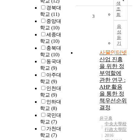
학교
(12)
n
적
색
경북대
i
으
조
학교
(11)
회
c
로
3
중앙대
a
많
음
학교
(10)
t
은
성
i
사
세종대
듣
o
람
학교
(10)
기
n
들
충북대
사물인터넷
s
이
학교
(10)
산업 진흥
T
사
동국대
e
물
을 위한 정
학교
(9)
c
인
부역할에
아주대
h
터
관한 연구 :
학교
(9)
n
넷
AHP 활용
인천대
o
에
을 통한 정
학교
(9)
l
관
책우선순위
인하대
o
심
결정
학교
(8)
g
을
국민대
y
가
윤구홍
)
지
학교
(7)
中央大學校
기
고
가천대
行政大學院
술
있
학교
(7)
2016
의
다