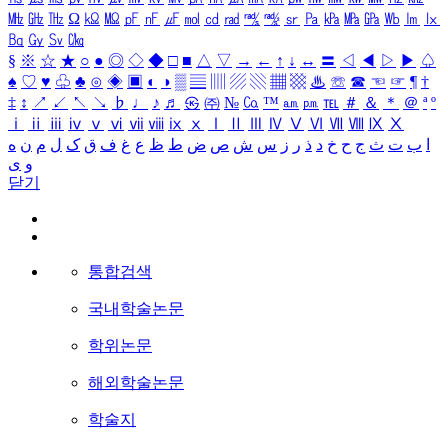
㎒
㎓
㎔
Ω
㏀
㏁
㎊
㎋
㎌
㏖
㏅
㎭
㎮
㎯
㏛
㎩
㎪
㎫
㎬
㏝
㏐
㏓
㏃
㏉
㏜
㏆
§
※
☆
★
○
●
◎
◇
◆
□
■
△
▽
→
←
↑
↓
↔
〓
◁
◀
▷
▶
♤
♠
♡
♥
♧
♣
⊙
◈
▣
◐
◑
▒
▤
▥
▨
▧
▦
▩
♨
☏
☎
☜
☞
¶
†
‡
↕
↗
↙
↖
↘
♭
♩
♪
♬
㉿
㈜
№
㏇
™
㏂
㏘
℡
＃
＆
＊
＠
ª
º
ⅰ
ⅱ
ⅲ
ⅳ
ⅴ
ⅵ
ⅶ
ⅷ
ⅸ
ⅹ
Ⅰ
Ⅱ
Ⅲ
Ⅳ
Ⅴ
Ⅵ
Ⅶ
Ⅷ
Ⅸ
Ⅹ
ا
ب
ت
ث
ج
ح
خ
د
ذ
ر
ز
س
ش
ص
ض
ط
ظ
ع
غ
ف
ق
ک
ل
م
ن
ه
و
ی
닫기
통합검색
국내학술논문
학위논문
해외학술논문
학술지