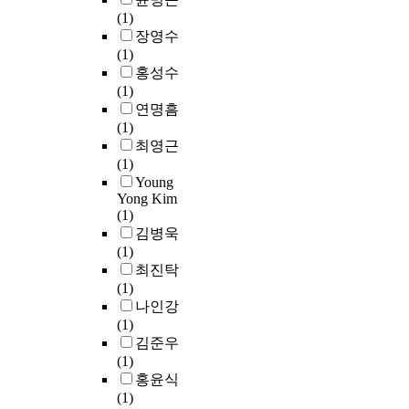
크
s
및
e
한
비
(1)
사
융
g
참
,
제
r
정
스
장영수
물
합
T
여
h
도
n
책
를
(1)
인
하
e
자
a
적
e
금
제
홍성수
터
여
l
모
s
대
t
융
공
(1)
넷
기
e
두
b
응
o
지
하
연명흠
기
업
m
가
e
은
f
원
는
(1)
술
정
e
데
e
미
T
정
것
최영근
로
보
t
이
n
흡
h
책
을
(1)
구
를
r
터
a
한
i
에
의
Young
현
보
y
정
t
실
n
대
Yong Kim
미
된
호
T
보
t
정
g
(1)
한
한
광
하
r
를
r
이
s
김병욱
우
다
고
기
a
공
a
다
,
(1)
선
.
에
위
n
동
c
.
t
최진탁
순
사
대
한
s
으
t
h
(1)
위
물
한
방
p
로
i
특
e
나인강
가
인
광
안
o
소
n
히
r
(1)
가
터
고
을
r
유
g
사
e
김준우
장
넷
태
제
t
하
a
물
i
(1)
높
환
도
시
)
여
t
인
s
홍윤식
은
경
가
하
같
데
t
터
a
(1)
것
은
더
였
은
이
e
넷