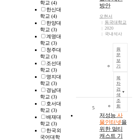
학교
(4)
정
고
로
방안
책
한신대
네
연
수
학교
(4)
트
결
오현서
단
동국대학교
워
하
한양대
을
2020
크
는
학교
(3)
제
국내석사
에
것
계명대
시
연
으
학교
(3)
하
결
로
원
청주대
는
시
사
문
학교
(3)
것
켜
람
보
T
조선대
이
기
,
과
h
학교
(3)
다
해
사
i
명지대
.
목
당
물
s
학교
(3)
차
사
사
,
s
검
경남대
물
물
사
t
색
인
학교
(3)
들
물
u
조
터
호서대
이
과
회
d
5
넷
학교
(3)
처
사
y
저성능
사
발
리
물
배재대
c
전
물인터넷
을
하
간
학교
(3)
o
을
위한 멀티
는
에
한국외
v
위
데
정
캐스트 기
국어대학
e
한