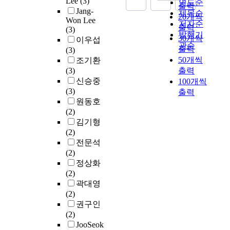
Lee
(3)
물
연도순
h
를
c
출력
업
각
고
유
좋
Jang-
인
제목순
e
창
y
20개씩
분
의
Won Lee
의
출
지
터
저자순
I
출
a
출력
야
(3)
정
광
,
는
넷
발행기
o
하
n
30개씩
에
이우섭
보
고
즉
않
을
T
면
관순
d
출력
서
(3)
를
태
산
다
통
t
서
c
50개씩
의
조기환
공
도
업
.
해
e
산
o
정
(3)
출력
유
에
기
따
수
c
업
n
부
신승중
하
100개씩
어
밀
라
집
h
,
v
의
(3)
거
출력
떠
보
서
되
n
사
e
역
원동호
나
한
호
한
는
o
회
n
할
(2)
처
영
측
정
방
l
및
i
에
김기형
리
향
면
적
대
o
개
e
관
(2)
할
을
의
인
한
g
인
n
해
전문석
수
미
검
자
양
i
생
c
서
(2)
있
치
토
원
의
e
활
e
는
정상화
는
는
는
으
데
s
에
w
벤
(2)
U
가
매
로
이
.
큰
i
처
곽대영
S
를
우
필
터
A
영
l
지
(2)
N
분
초
요
는
m
향
l
원
권구인
과
석
라
로
중
o
을
b
을
(2)
사
하
한
하
앙
n
주
e
위
JooSeok
물
여
상
는
집
g
고