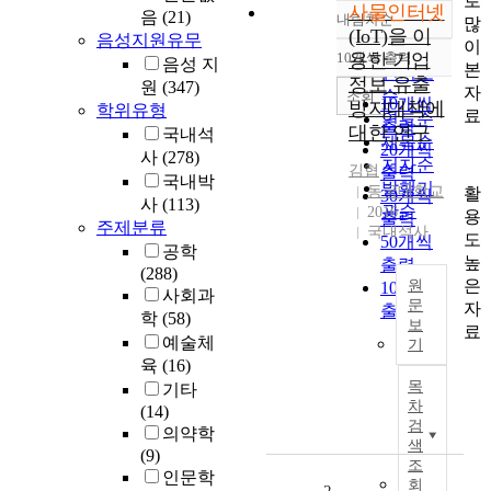
로
사물인터넷
음
(21)
내림차순
많
정확도
(IoT)을 이
음성지원유무
이
순
10개씩 출력
용한 기업
음성 지
내림차순
본
인기도
정보 유출
원
(347)
자
순
조회
10개씩
방지대책에
학위유형
료
연도순
출력
대한 연구
국내석
제목순
20개씩
사
(278)
저자순
김협
출력
국내박
발행기
동국대학교
활
30개씩
사
(113)
관순
2016
용
출력
주제분류
국내석사
도
50개씩
공학
높
출력
(288)
은
원
100개씩
사회과
문
자
출력
학
(58)
보
료
최
예술체
기
근
육
(16)
우
목
기타
리
차
(14)
사
검
의약학
회
색
(9)
는
조
인문학
회
I