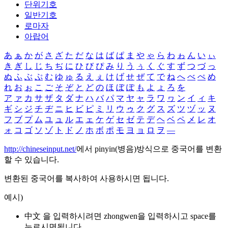
단위기호
일반기호
로마자
아랍어
あ
ぁ
か
が
さ
ざ
た
だ
な
は
ば
ぱ
ま
や
ゃ
ら
わ
ゎ
ん
い
ぃ
き
ぎ
し
じ
ち
ぢ
に
ひ
び
ぴ
み
り
う
ぅ
く
ぐ
す
ず
つ
づ
っ
ぬ
ふ
ぶ
ぷ
む
ゆ
ゅ
る
え
ぇ
け
げ
せ
ぜ
て
で
ね
へ
べ
ぺ
め
れ
お
ぉ
こ
ご
そ
ぞ
と
ど
の
ほ
ぼ
ぽ
も
よ
ょ
ろ
を
ア
ァ
カ
サ
ザ
タ
ダ
ナ
ハ
バ
パ
マ
ヤ
ャ
ラ
ワ
ヮ
ン
イ
ィ
キ
ギ
シ
ジ
チ
ヂ
ニ
ヒ
ビ
ピ
ミ
リ
ウ
ゥ
ク
グ
ス
ズ
ツ
ヅ
ッ
ヌ
フ
ブ
プ
ム
ユ
ュ
ル
エ
ェ
ケ
ゲ
セ
ゼ
テ
デ
ヘ
ベ
ペ
メ
レ
オ
ォ
コ
ゴ
ソ
ゾ
ト
ド
ノ
ホ
ボ
ポ
モ
ヨ
ョ
ロ
ヲ
―
http://chineseinput.net/
에서 pinyin(병음)방식으로 중국어를 변환
할 수 있습니다.
변환된 중국어를 복사하여 사용하시면 됩니다.
예시)
中文 을 입력하시려면
zhongwen
을 입력하시고 space를
누르시면됩니다.