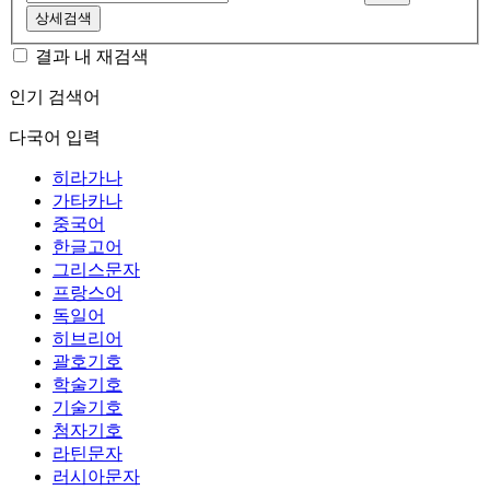
상세검색
결과 내 재검색
인기 검색어
다국어 입력
히라가나
가타카나
중국어
한글고어
그리스문자
프랑스어
독일어
히브리어
괄호기호
학술기호
기술기호
첨자기호
라틴문자
러시아문자