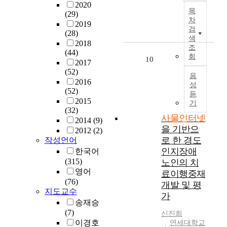
,
로
l
2020
지
T
구
있
하
.
목
s
연
b
(29)
원
기
를
는
기
더
차
o
결
e
2019
,
기
통
보
위
불
검
p
되
(28)
c
규
들
해
색
안
해
어
e
는
2018
r
제
이
조
검
취
작
5
(44)
o
초
e
회
정
다
증
약
은
10
G
2017
p
연
a
립
양
하
점
센
네
(52)
l
결
t
음
,
하
고
에
서
트
2016
e
사
e
성
인
게
자
대
및
워
(52)
a
회
d
듣
력
보
하
한
칩
크
2015
r
를
기
t
양
급
였
연
들
(32)
의
e
만
h
사물인터넷
성
됨
다
구
을
2014
(9)
구
d
들
r
,
을 기반으
에
.
는
활
2012
(2)
축
i
었
o
해
따
로 한 경도
또
작성언어
미
용
과
r
다
u
외
라
한
비
한
인지장애
함
한국어
e
.
g
진
우
사
한
다
께
(315)
노인의 치
c
사
h
출
리
용
수
.
사
영어
료이행중재
t
물
t
지
의
자
준
물
(76)
개발 및 평
l
인
h
원
생
요
에
이
지도교수
인
y
터
가
e
의
활
인
머
러
터
송재승
o
넷
I
순
패
인
무
한
넷
(7)
신진희
r
(
n
서
턴
지
르
사
의
이경호
연세대학교
i
I
t