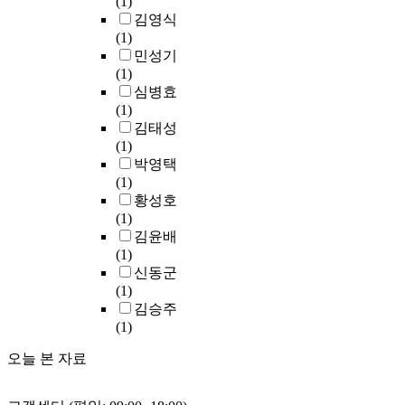
(1)
서
각
이
여
크
e
키
i
원
김영식
비
된
개
군
참
s
는
v
,
(1)
스
상
발
집
여
.
동
a
개
민성기
를
호
되
C
자
I
시
c
인
(1)
만
작
어
o
에
t
에
y
보
심병효
들
용
산
A
대
c
사
v
호
(1)
어
성
업
P
한
o
물
i
규
김태성
제
이
보
기
성
l
인
o
제
(1)
공
낮
안
반
능
l
터
l
정
박영택
하
을
전
메
저
e
넷
a
립
(1)
고
경
반
시
하
c
보
t
,
황성호
있
우
에
지
및
t
안
i
산
(1)
으
보
적
큐
오
s
의
o
학
김윤배
며
다
용
잉
류
i
중
n
협
(1)
이
사
가
프
가
n
요
,
동
신동군
로
물
능
로
발
f
성
c
대
(1)
인
인
한
토
생
o
을
r
학
김승주
해
터
표
콜
하
r
더
i
교
(1)
정
넷
준
을
더
m
욱
m
육
보
기
지
제
라
a
부
e
오늘 본 자료
강
서
술
침
안
도
t
각
a
화
비
로
수
한
전
i
시
n
,
스
구
립
다
체