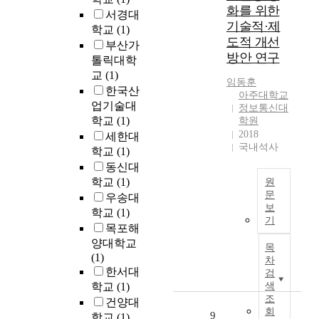
r
선
인
력
인
화를 위한
.
t
서경대
e
순
터
으
간
지
기술적·제
a
학교
(1)
v
위
넷
로
에
난
도적 개선
l
o
부산가
를
(
써
게
1
방안 연구
l
l
톨릭대학
분
I
사
서
0
e
u
교
(1)
석
o
물
비
년
임동훈
d
t
한국산
하
T
인
스
간
아주대학교
b
i
업기술대
였
,
정보통신대
터
한
사
y
o
다
학교
(1)
학원
I
넷
다
물
d
n
.
2018
세한대
n
을
.
인
e
.
국내석사
분
t
학교
(1)
새
사
터
f
A
석
e
로
물
넷
동신대
a
l
결
r
운
인
기
학교
(1)
원
u
t
과
n
비
터
술
문
우송대
l
h
,
e
보
즈
넷
의
학교
(1)
t
스
o
사
기
t
니
에
활
i
마
목포해
u
물
o
스
서
용
n
트
양대학교
g
목
인
f
의
는
도
t
기
(1)
h
차
터
T
기
사
가
h
기
한서대
v
검
넷
h
회
물
급
e
의
a
학교
(1)
색
산
i
로
들
속
l
확
조
r
건양대
업
n
주
을
히
회
a
산
i
9
학교
(1)
의