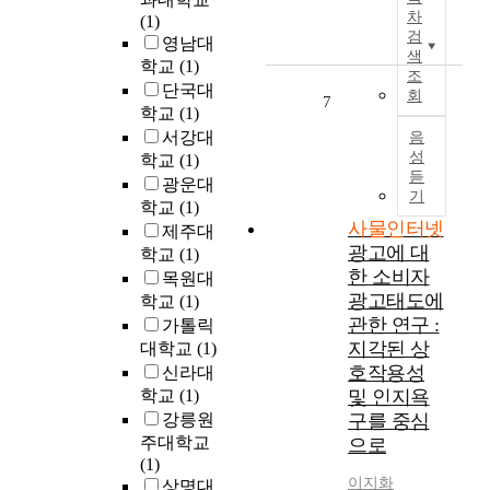
(
술
가
4
r
차
n
(1)
A
이
지
차
검
e
g
영남대
H
전
고
산
색
u
s
학교
(1)
P
세
있
업
조
s
c
단국대
)
회
계
는
혁
7
e
r
학교
(1)
을
적
특
명
d
i
이
서강대
음
으
징
시
i
m
성
용
학교
(1)
로
과
대
n
e
듣
하
광운대
주
기
에
v
,
기
여
목
능
학교
(1)
들
a
a
사
사물인터넷
받
을
어
제주대
r
k
물
고
더
광고에 대
서
학교
(1)
i
e
인
있
욱
사
한 소비자
목원대
o
y
터
다
지
물
광고태도에
학교
(1)
u
t
넷
.
능
인
관한 연구 :
s
가톨릭
e
산
화
터
f
지각된 상
c
대학교
(1)
업
그
하
넷
i
h
호작용성
신라대
진
러
여
,
e
n
학교
(1)
및 인지욕
흥
나
,
빅
l
o
강릉원
구를 중심
을
초
인
데
d
l
주대학교
위
으로
연
간
이
s
o
(1)
한
결
이
터
;
g
이지화
상명대
정
사
최