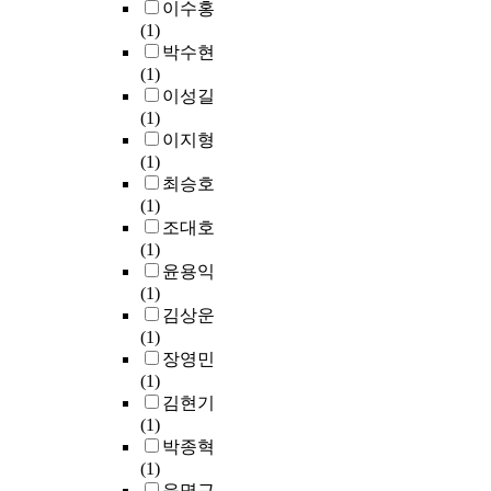
중
보
이수홍
결
운
c
한
t
는
r
요
를
(1)
과
영
o
위
o
사
s
한
수
박수현
인
중
l
협
s
물
a
것
집
(1)
지
인
)
에
m
인
r
으
․
이성길
욕
또
과
대
a
터
e
로
공
(1)
구
는
M
응
r
넷
a
분
유
이지형
가
신
Q
하
t
에
p
석
․
(1)
높
규
T
기
d
비
p
되
분
최승호
을
보
T
어
u
해
l
었
석
(1)
경
안
(
렵
s
사
i
다
하
조대호
우
체
M
다
t
물
e
.
여
(1)
가
계
e
.
e
인
d
이
사
윤용익
인
(
s
블
n
터
w
에
람
(1)
지
프
s
록
v
넷
i
따
들
김상운
욕
로
a
체
i
보
t
라
에
(1)
구
세
g
인
r
안
h
,
게
장영민
가
스
e
기
o
에
t
벤
유
(1)
낮
)
Q
술
n
관
h
처
용
김현기
을
및
u
은
m
한
e
지
한
(1)
경
솔
e
네
e
기
I
원
정
박종혁
우
루
u
트
n
술
n
을
보
(1)
보
션
i
워
t
적
t
위
서
윤명근
다
을
n