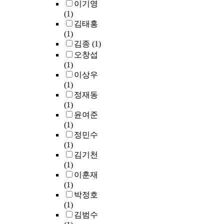
p
이기영
으
현
긍
다
프
터
n
망
o
(1)
로
재
정
.
로
조
t
L
s
김태홍
나
통
적
토
작
i
P
s
(1)
타
신
이
본
콜
방
o
W
i
김종
(1)
났
디
었
연
이
지
n
A
b
으
오창섭
바
고
구
존
및
f
N
i
며
(1)
이
,
를
재
무
o
의
l
,
이상우
스
지
계
한
결
r
도
i
국
(1)
의
각
기
다
성
m
입
t
책
정재동
단
된
로
.
을
i
은
y
연
(1)
순
상
각
보
l
초
o
구
윤여준
정
호
기
우
장
i
연
f
기
(1)
보
작
업
리
한
t
결
h
관
정민수
를
용
별
는
다
a
사
a
및
(1)
이
성
세
C
.
r
회
c
대
김기천
용
이
분
o
또
y
를
k
학
(1)
해
높
화
A
한
p
빠
i
의
이훈재
다
을
된
P
일
u
르
n
연
(1)
량
경
관
을
부
r
게
g
구
박정호
의
우
리
이
네
p
실
,
활
(1)
정
가
지
용
트
o
현
p
동
김범수
보
지
침
하
워
s
시
r
지