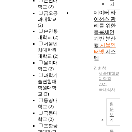
순천대
h
c
와
기
I
인
학교
(2)
i
e
같
o
터
데이터 라
n
금오공
d
은
T
넷
이선스 관
g
과대학교
u
연
,
은
s
(2)
리를 위한
r
구
I
주
(
순천향
e
블록체인
목
n
변
I
s
대학교
(2)
기반 분산
적
t
의
o
f
서울벤
형
사물인
을
e
모
T
o
처대학원
달
터넷
시스
r
든
)
r
대학교
(2)
성
템
n
사
t
I
을지대
하
e
물
e
n
김회창
기
학교
(2)
t
들
c
t
세종대학교
위
과학기
o
이
h
e
대학원
해
술연합대
f
인
n
r
2021
분
T
터
학원대학
o
국내석사
n
석
h
넷
교
(2)
l
e
적
i
을
동명대
o
t
계
원
n
통
학교
(2)
g
o
문
층
g
해
극동대
i
f
보
화
s
사
최
e
학교
(2)
T
기
과
)
물
근
s
h
포항공
정
기
이
제
a
i
목
과대학교