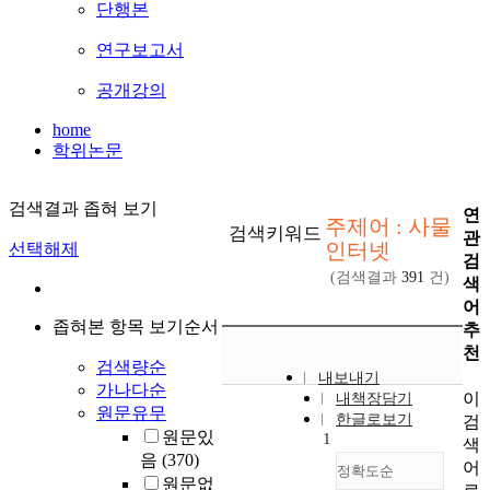
단행본
연구보고서
공개강의
home
학위논문
검색결과 좁혀 보기
연
주제어 : 사물
검색키워드
관
인터넷
선택해제
검
(검색결과
391
건)
색
어
좁혀본 항목 보기순서
추
천
검색량순
내보내기
가나다순
이
내책장담기
원문유무
한글로보기
검
원문있
1
색
음
(370)
어
정확도순
원문없