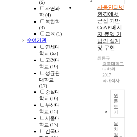
2
(6)
C
사물인터넷
자연과
T
환경에서
학
(4)
(
군집 기반
복합학
I
CoAP 메시
(3)
n
교육
(1)
지 큐잉 기
f
수여기관
법의 설계
o
연세대
및 구현
r
학교
(62)
m
최동규
고려대
a
경북대학교
t
학교
(19)
대학원
i
성균관
2017
o
대학교
국내석사
n
(17)
a
숭실대
원
n
학교
(16)
문
d
부산대
보
C
최
학교
(15)
기
o
근
서울대
m
전
목
학교
(13)
m
세
차
건국대
u
계
검