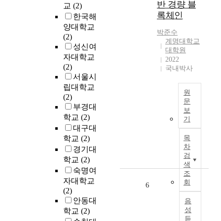
이
보
반 경량 블
교
(2)
r
제
터
를
록체인
한국해
e
도
들
교
d
양대학교
적
을
환
박준수
d
(2)
대
계명대학교
손
하
i
성신여
응
대학원
쉽
고
g
자대학교
방
2022
게
상
i
(2)
국내박사
안
활
호
t
서울시
의
용
소
a
립대학교
우
및
통
원
l
(2)
선
관
하
문
f
부경대
순
보
리
는
I
o
학교
(2)
위
기
하
지
n
r
대구대
를
고
능
t
e
학교
(2)
목
제
자
형
e
n
차
시
경기대
하
인
r
s
검
하
학교
(2)
는
프
n
i
색
는
사
라
숙명여
e
조
c
것
물
이
자대학교
회
t
s
6
이
인
다
(2)
o
p
다
터
.
안동대
음
f
r
.
넷
사
성
학교
(2)
T
o
이
듣
(
물