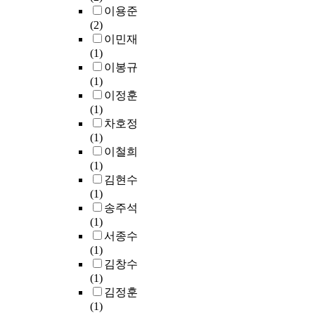
S
관
q
지
미
이용준
서
보
r
할
D
해
u
원
하
(2)
울
안
a
수
-
많
i
등
지
이민재
대
위
i
없
I
은
p
을
는
(1)
학
협
n
고
o
논
m
위
않
이봉규
생
을
e
,
T
의
e
해
으
(1)
2
파
d
중
)
가
n
서
며
이정훈
2
악
A
요
,
진
t
정
,
(1)
3
하
p
한
w
행
,
부
다
차호정
명
고
p
데
h
되
a
의
양
(1)
을
,
l
이
i
고
n
선
한
이철희
대
대
i
터
c
있
d
도
사
(1)
상
응
c
의
h
다
p
자
물
김현수
으
하
a
위
a
.
u
적
들
(1)
로
기
t
·
p
그
b
역
로
송주석
실
위
i
변
p
러
l
할
부
(1)
시
한
o
조
l
나
i
이
터
서종수
하
연
n
또
i
빠
c
상
발
(1)
였
구
P
는
e
르
s
대
생
김창수
다
로
r
유
s
게
e
적
되
(1)
.
서
o
출
I
발
c
으
는
김정훈
연
기
t
에
o
전
t
로
정
(1)
구
존
o
대
T
하
o