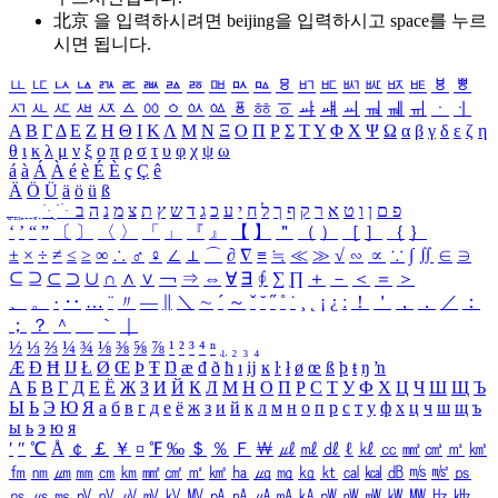
北京 을 입력하시려면
beijing
을 입력하시고 space를 누르
시면 됩니다.
ㅥ
ㅦ
ㅧ
ㅨ
ㅩ
ㅪ
ㅫ
ㅬ
ㅭ
ㅮ
ㅯ
ㅰ
ㅱ
ㅲ
ㅳ
ㅴ
ㅵ
ㅶ
ㅷ
ㅸ
ㅹ
ㅺ
ㅻ
ㅼ
ㅽ
ㅾ
ㅿ
ㆀ
ㆁ
ㆂ
ㆃ
ㆄ
ㆅ
ㆆ
ㆇ
ㆈ
ㆉ
ㆊ
ㆋ
ㆌ
ㆍ
ㆎ
Α
Β
Γ
Δ
Ε
Ζ
Η
Θ
Ι
Κ
Λ
Μ
Ν
Ξ
Ο
Π
Ρ
Σ
Τ
Υ
Φ
Χ
Ψ
Ω
α
β
γ
δ
ε
ζ
η
θ
ι
κ
λ
μ
ν
ξ
ο
π
ρ
σ
τ
υ
φ
χ
ψ
ω
á
à
Á
À
é
è
É
È
ç
Ç
ê
Ä
Ö
Ü
ä
ö
ü
ß
ְ
ֳ
ֲ
ֱ
ָ
ַ
ֵ
ֶ
ִ
ֹ
ּ
ֻ
ׂ
ׁ
ּ
ב
ה
נ
מ
צ
ת
ץ
ש
ד
ג
כ
ע
י
ח
ל
ך
ף
ק
ר
א
ט
ו
ן
ם
פ
‘
’
“
”
〔
〕
〈
〉
「
」
『
』
【
】
＂
（
）
［
］
｛
｝
±
×
÷
≠
≤
≥
∞
∴
♂
♀
∠
⊥
⌒
∂
∇
≡
≒
≪
≫
√
∽
∝
∵
∫
∬
∈
∋
⊆
⊇
⊂
⊃
∪
∩
∧
∨
￢
⇒
⇔
∀
∃
∮
∑
∏
＋
－
＜
＝
＞
、
。
·
‥
…
¨
〃
―
∥
＼
∼
´
～
ˇ
˘
˝
˚
˙
¸
˛
¡
¿
ː
！
＇
，
．
／
：
；
？
＾
＿
｀
｜
½
⅓
⅔
¼
¾
⅛
⅜
⅝
⅞
¹
²
³
⁴
ⁿ
₁
₂
₃
₄
Æ
Ð
Ħ
Ĳ
Ł
Ø
Œ
Þ
Ŧ
Ŋ
æ
đ
ð
ħ
ı
ĳ
ĸ
ŀ
ł
ø
œ
ß
þ
ŧ
ŋ
ŉ
А
Б
В
Г
Д
Е
Ё
Ж
З
И
Й
К
Л
М
Н
О
П
Р
С
Т
У
Ф
Х
Ц
Ч
Ш
Щ
Ъ
Ы
Ь
Э
Ю
Я
а
б
в
г
д
е
ё
ж
з
и
й
к
л
м
н
о
п
р
с
т
у
ф
х
ц
ч
ш
щ
ъ
ы
ь
э
ю
я
′
″
℃
Å
￠
￡
￥
¤
℉
‰
＄
％
Ｆ
￦
㎕
㎖
㎗
ℓ
㎘
㏄
㎣
㎤
㎥
㎦
㎙
㎚
㎛
㎜
㎝
㎞
㎟
㎠
㎡
㎢
㏊
㎍
㎎
㎏
㏏
㎈
㎉
㏈
㎧
㎨
㎰
㎱
㎲
㎳
㎴
㎵
㎶
㎷
㎸
㎹
㎀
㎁
㎂
㎃
㎄
㎺
㎻
㎽
㎾
㎿
㎐
㎑