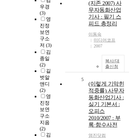
김
(지존 2007) 사
우경
무자동화산업
(3)
기사 : 필기 스
영
피드 총정리
진정
보연
이동숙
구소
미디어코프
저
(3)
2007
김
종일
복사/대
(2)
출신청
길
벗알
5
(이렇게 기막힌
앤디
(2)
적중률) 사무자
영
동화산업기사 :
진정
실기 기본서 :
보연
오피스
구소
2010/2007 : 부
지음
록·함수사전
(2)
김
영진닷컴