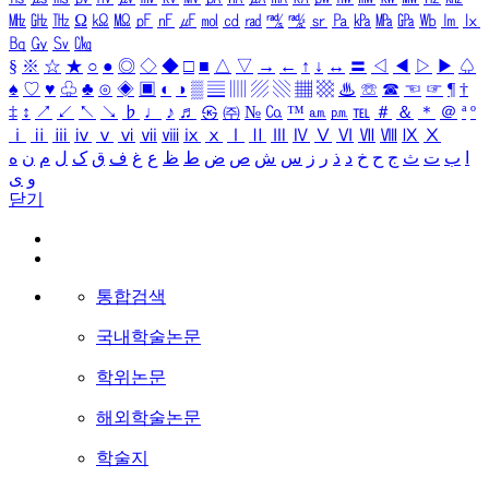
㎒
㎓
㎔
Ω
㏀
㏁
㎊
㎋
㎌
㏖
㏅
㎭
㎮
㎯
㏛
㎩
㎪
㎫
㎬
㏝
㏐
㏓
㏃
㏉
㏜
㏆
§
※
☆
★
○
●
◎
◇
◆
□
■
△
▽
→
←
↑
↓
↔
〓
◁
◀
▷
▶
♤
♠
♡
♥
♧
♣
⊙
◈
▣
◐
◑
▒
▤
▥
▨
▧
▦
▩
♨
☏
☎
☜
☞
¶
†
‡
↕
↗
↙
↖
↘
♭
♩
♪
♬
㉿
㈜
№
㏇
™
㏂
㏘
℡
＃
＆
＊
＠
ª
º
ⅰ
ⅱ
ⅲ
ⅳ
ⅴ
ⅵ
ⅶ
ⅷ
ⅸ
ⅹ
Ⅰ
Ⅱ
Ⅲ
Ⅳ
Ⅴ
Ⅵ
Ⅶ
Ⅷ
Ⅸ
Ⅹ
ا
ب
ت
ث
ج
ح
خ
د
ذ
ر
ز
س
ش
ص
ض
ط
ظ
ع
غ
ف
ق
ک
ل
م
ن
ه
و
ی
닫기
통합검색
국내학술논문
학위논문
해외학술논문
학술지