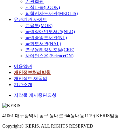
기관회원
지식나눔(LOOK)
의학전자도서관(MEDLIS)
유관기관 사이트
교육부(MOE)
국립장애인도서관(NLD)
국립중앙도서관(NL)
국회도서관(NAL)
연구윤리정보포털(CRE)
사이언스온 (ScienceON)
이용약관
개인정보처리방침
개인정보 재동의
기관소개
저작물 게시중단요청
41061 대구광역시 동구 동내로 64(동내동1119) KERIS빌딩
Copyright© KERIS. ALL RIGHTS RESERVED