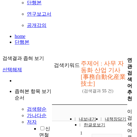
단행본
연구보고서
공개강의
home
단행본
검색결과 좁혀 보기
연
주제어 : 사무 자
검색키워드
관
동화 산업 기사
선택해제
검
[事務自動化産業
색
技士]
어
좁혀본 항목 보기
(검색결과
55
건)
추
순서
천
검색량순
이
가나다순
검
내보내기
내책장담기
저자
색
한글로보기
신
어
1
면철