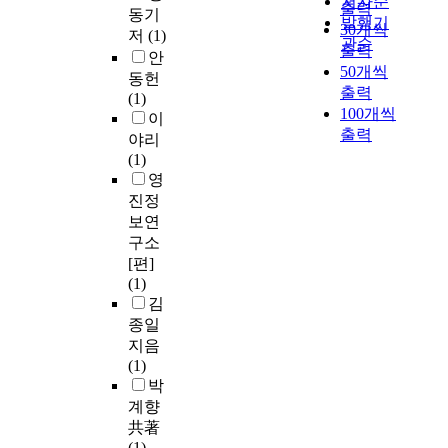
저자순
출력
동기
발행기
30개씩
저
(1)
관순
출력
안
50개씩
동헌
출력
(1)
100개씩
이
출력
야리
(1)
영
진정
보연
구소
[편]
(1)
김
종일
지음
(1)
박
계향
共著
(1)