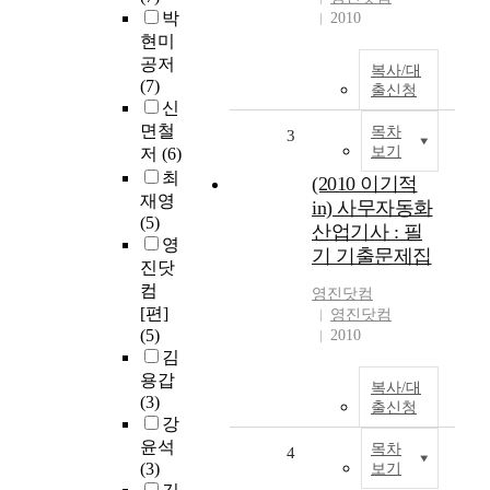
박
2010
현미
공저
복사/대
(7)
출신청
신
면철
목차
3
보기
저
(6)
최
(2010 이기적
재영
in) 사무자동화
(5)
산업기사 : 필
영
기 기출문제집
진닷
컴
영진닷컴
[편]
영진닷컴
(5)
2010
김
용갑
복사/대
(3)
출신청
강
윤석
목차
4
(3)
보기