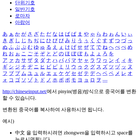
단위기호
일반기호
로마자
아랍어
あ
ぁ
か
が
さ
ざ
た
だ
な
は
ば
ぱ
ま
や
ゃ
ら
わ
ゎ
ん
い
ぃ
き
ぎ
し
じ
ち
ぢ
に
ひ
び
ぴ
み
り
う
ぅ
く
ぐ
す
ず
つ
づ
っ
ぬ
ふ
ぶ
ぷ
む
ゆ
ゅ
る
え
ぇ
け
げ
せ
ぜ
て
で
ね
へ
べ
ぺ
め
れ
お
ぉ
こ
ご
そ
ぞ
と
ど
の
ほ
ぼ
ぽ
も
よ
ょ
ろ
を
ア
ァ
カ
サ
ザ
タ
ダ
ナ
ハ
バ
パ
マ
ヤ
ャ
ラ
ワ
ヮ
ン
イ
ィ
キ
ギ
シ
ジ
チ
ヂ
ニ
ヒ
ビ
ピ
ミ
リ
ウ
ゥ
ク
グ
ス
ズ
ツ
ヅ
ッ
ヌ
フ
ブ
プ
ム
ユ
ュ
ル
エ
ェ
ケ
ゲ
セ
ゼ
テ
デ
ヘ
ベ
ペ
メ
レ
オ
ォ
コ
ゴ
ソ
ゾ
ト
ド
ノ
ホ
ボ
ポ
モ
ヨ
ョ
ロ
ヲ
―
http://chineseinput.net/
에서 pinyin(병음)방식으로 중국어를 변환
할 수 있습니다.
변환된 중국어를 복사하여 사용하시면 됩니다.
예시)
中文 을 입력하시려면
zhongwen
을 입력하시고 space를
누르시면됩니다.