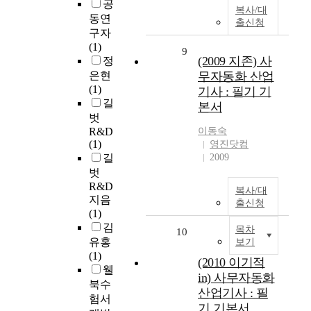
공
복사/대
동연
출신청
구자
(1)
9
(2009 지존) 사
정
은현
무자동화 산업
(1)
기사 : 필기 기
길
본서
벗
R&D
이동숙
(1)
영진닷컴
길
2009
벗
R&D
복사/대
지음
출신청
(1)
김
목차
10
유홍
보기
(1)
(2010 이기적
웰
in) 사무자동화
북수
산업기사 : 필
험서
기 기본서