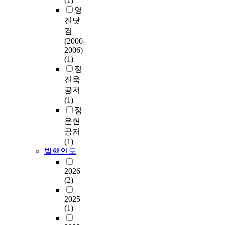
영
진닷
컴
(2000-
2006)
(1)
정
진욱
공저
(1)
정
은현
공저
(1)
발행연도
2026
(2)
2025
(1)