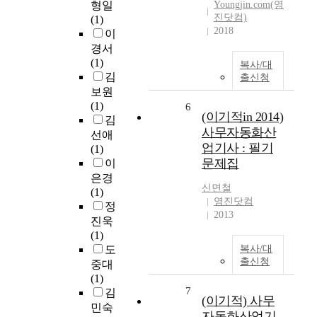
형일
Youngjin.com(영
진닷컴)
(1)
2018
이
경서
(1)
복사/대
김
출신청
보원
(1)
6
(이기적in 2014)
김
사무자동화산
선애
업기사 : 필기
(1)
문제집
이
은경
신면철
(1)
영진닷컴
정
2013
진욱
(1)
도
복사/대
출신청
중대
(1)
7
김
(이기적) 사무
민숙
자동화산업기