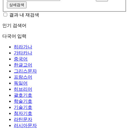
상세검색
결과 내 재검색
인기 검색어
다국어 입력
히라가나
가타카나
중국어
한글고어
그리스문자
프랑스어
독일어
히브리어
괄호기호
학술기호
기술기호
첨자기호
라틴문자
러시아문자