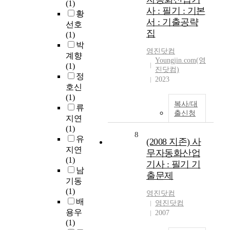
(1)
사 : 필기 : 기본
황
서 : 기출공략
선호
집
(1)
박
영진닷컴
계향
Youngjin.com(영
(1)
진닷컴)
정
2023
호신
(1)
복사/대
류
출신청
지연
(1)
8
유
(2008 지존) 사
지연
무자동화산업
(1)
기사 : 필기 기
남
출문제
기동
(1)
영진닷컴
배
영진닷컴
용우
2007
(1)