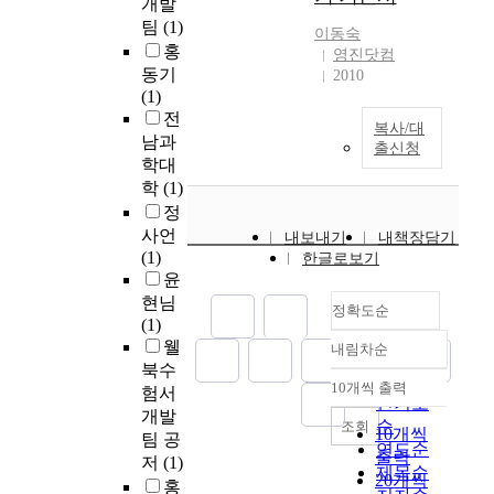
개발
팀
(1)
이동숙
홍
영진닷컴
동기
2010
(1)
전
복사/대
남과
출신청
학대
학
(1)
정
사언
내보내기
내책장담기
(1)
한글로보기
윤
현님
정확도순
(1)
웰
내림차순
정확도
북수
순
10개씩 출력
험서
내림차순
인기도
개발
순
조회
10개씩
팀 공
연도순
출력
저
(1)
제목순
20개씩
홍