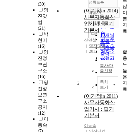
로
정확도순
(30)
많
영
(이기적in 2014)
이
내림차순
정확도
진닷
사무자동화산
본
순
컴
업기사 : 필기
10개씩 출력
자
내림차순
인기도
(21)
기본서
료
순
조회
박
10개씩
연도순
현미
신면철
출력
제목순
(16)
영진닷컴
20개씩
2013
저자순
활
영
출력
발행기
용
진정
30개씩
관순
도
보연
복사/대
출력
높
구소
출신청
50개씩
(16)
은
출력
영
목차
자
2
100개씩
보기
진정
료
출력
보연
(이기적in 2011)
구소
사무자동화산
공저
업기사 : 필기
(12)
기본서
이
동숙
이동숙
(7)
영진닷컴