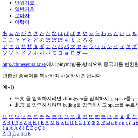
단위기호
일반기호
로마자
아랍어
あ
ぁ
か
が
さ
ざ
た
だ
な
は
ば
ぱ
ま
や
ゃ
ら
わ
ゎ
ん
い
ぃ
き
こ
ご
そ
ぞ
と
ど
の
ほ
ぼ
ぽ
も
よ
ょ
ろ
を
ア
ァ
カ
サ
ザ
タ
ダ
ナ
ハ
バ
パ
マ
ヤ
ャ
ラ
ワ
ヮ
ン
イ
ィ
キ
ギ
ソ
ゾ
ト
ド
ノ
ホ
ボ
ポ
モ
ヨ
ョ
ロ
ヲ
―
http://chineseinput.net/
에서 pinyin(병음)방식으로 중국어를 변환
변환된 중국어를 복사하여 사용하시면 됩니다.
예시)
中文 을 입력하시려면
zhongwen
을 입력하시고 space를
北京 을 입력하시려면
beijing
을 입력하시고 space를 누르
ㅥ
ㅦ
ㅧ
ㅨ
ㅩ
ㅪ
ㅫ
ㅬ
ㅭ
ㅮ
ㅯ
ㅰ
ㅱ
ㅲ
ㅳ
ㅴ
ㅵ
ㅶ
ㅷ
ㅸ
ㅹ
ㅺ
Α
Β
Γ
Δ
Ε
Ζ
Η
Θ
Ι
Κ
Λ
Μ
Ν
Ξ
Ο
Π
Ρ
Σ
Τ
Υ
Φ
Χ
Ψ
Ω
α
β
γ
δ
ε
ζ
η
á
à
Á
À
é
è
É
È
ç
Ç
ê
Ä
Ö
Ü
ä
ö
ü
ß