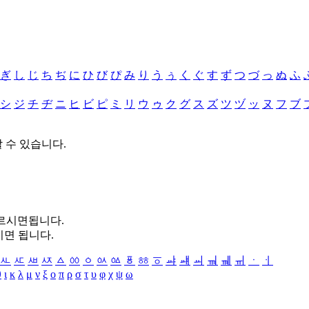
ぎ
し
じ
ち
ぢ
に
ひ
び
ぴ
み
り
う
ぅ
く
ぐ
す
ず
つ
づ
っ
ぬ
ふ
シ
ジ
チ
ヂ
ニ
ヒ
ビ
ピ
ミ
リ
ウ
ゥ
ク
グ
ス
ズ
ツ
ヅ
ッ
ヌ
フ
ブ
할 수 있습니다.
누르시면됩니다.
시면 됩니다.
ㅻ
ㅼ
ㅽ
ㅾ
ㅿ
ㆀ
ㆁ
ㆂ
ㆃ
ㆄ
ㆅ
ㆆ
ㆇ
ㆈ
ㆉ
ㆊ
ㆋ
ㆌ
ㆍ
ㆎ
θ
ι
κ
λ
μ
ν
ξ
ο
π
ρ
σ
τ
υ
φ
χ
ψ
ω