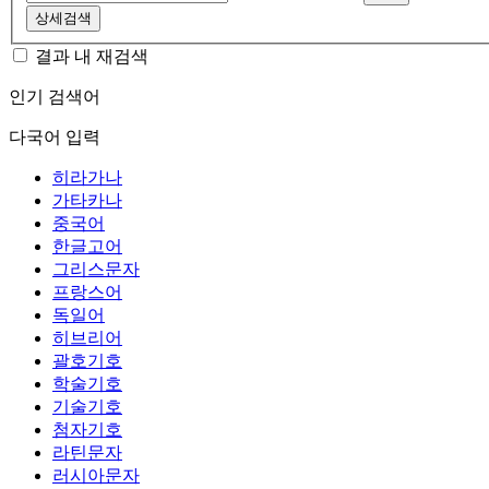
상세검색
결과 내 재검색
인기 검색어
다국어 입력
히라가나
가타카나
중국어
한글고어
그리스문자
프랑스어
독일어
히브리어
괄호기호
학술기호
기술기호
첨자기호
라틴문자
러시아문자