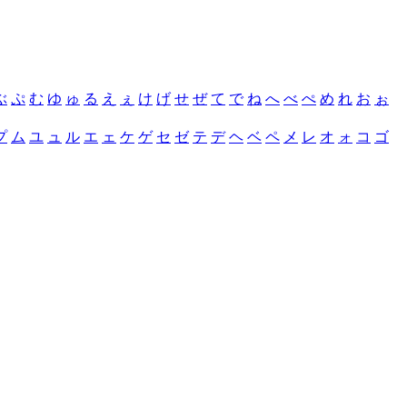
ぶ
ぷ
む
ゆ
ゅ
る
え
ぇ
け
げ
せ
ぜ
て
で
ね
へ
べ
ぺ
め
れ
お
ぉ
プ
ム
ユ
ュ
ル
エ
ェ
ケ
ゲ
セ
ゼ
テ
デ
ヘ
ベ
ペ
メ
レ
オ
ォ
コ
ゴ