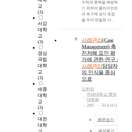
누락과 중복을 예방하
m
적
방
f
괄
c
a
교
기 위하여 클라이언트
e
연
법
S
기
a
g
(3)
의 욕구에 보다 초점
r
구
을
o
능
l
e
을 두어 면밀한 사정
g
를
제
c
을
r
r
서강
과 계획을 한 후, 기관
i
기
시
i
담
e
s
대학
의 범위를 넘어 지역
n
반
하
a
당
s
i
교
사회의 공식적 또는
g
9
으
는
l
사례관리
(Case
하
o
n
(3)
비공식적인 자원을 보
a
로
데
W
는
u
S
Management) 촉
다 적극적으로 제공하
s
살
그
e
시
r
e
진저해 요인 평
경상
고 점검을 강조하는
a
펴
목
l
·
c
o
가에 관한 연구 :
국립
것이다. 즉, 종합적이
m
보
적
f
군
e
u
대학
사례관리
담당자
고 비용 효과적인 서
a
고
이
a
단
s
l
교
의 인식을 중심
비스 제공이 가능한
i
자
있
r
위
,
a
(3)
으로
실천방법이다. 그러나
n
하
다
e
의
r
n
아직까지 우리 나라에
i
였
.
무
e
d
세종
김한양
서는 사례관리의 개
s
다
이
T
한
l
G
연세대학교 행정
대학
념, 목적, 기능과 역할
s
.
를
h
돌
a
y
대학원
교
등에 관한 연구와 한
u
사
위
e
봄
t
e
2007
국내석사
(3)
국적 적용가능성을 검
e
례
해
G
센
e
o
토하는데 그치고 있
i
관
본
r
터
d
n
대전
원문보기
다. 이에 본 연구는 최
n
리
논
a
에
t
g
대학
근 사회복지분야에서
t
에
문
d
전
o
g
교
음성듣기
관심이 높아지고 있는