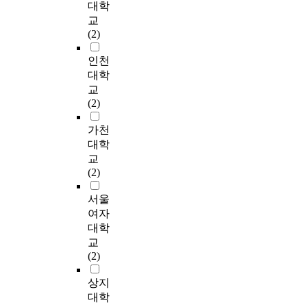
한
a
계
v
G
대학
적 접근에 대한 활용
o
로
m
무
영
n
로
e
r
교
정도는 다음과 같다.
f
하
a
변
향
d
사
r
a
(2)
사례관리적 접근을 활
c
기
n
인
을
i
례
n
d
용하고 있거나 활용한
a
때
a
,
미
n
발
m
u
인천
경험이 있다고 응답한
s
문
g
사
치
g
굴
e
a
대학
사회복지사는 전체 88
e
에
e
례
는
t
이
n
t
교
명 중 50명으로 나타
m
클
m
관
가
h
나
t
e
(2)
나, 사례관리적 접근
a
라
e
리
?
e
판
.
S
의 활용정도가 응답자
n
이
n
조
s
정
c
가천
의 절반이상을 차지하
a
언
t
직
둘
i
에
M
h
대학
고 있는 것으로 나타
g
트
s
변
째
g
민
e
o
교
나 아직은 활발히 활
e
와
y
인
,
n
생
d
o
(2)
용되고 있지 않음을
r
그
s
을
사
i
안
i
l
보여주었다. 그러나
s
의
t
설
례
f
정
c
S
서울
활용하고 있거나 활용
'
가
e
정
관
i
요
a
o
여자
한 경험이 있는 사회
d
족
m
하
리
c
원
l
o
대학
복지사 50명의 경우,
i
이
a
였
자
a
이
f
n
교
사정-계획-서비스조
f
살
t
으
가
t
나
a
g
(2)
정-모니터링 및 재사
f
고
t
며
근
i
청
c
s
정을 모두 실시했을
i
있
h
사
무
o
년
i
i
상지
경우를 사례관리적 접
c
는
e
례
하
n
인
l
l
대학
근을 했다고 본 연구
u
지
l
관
는
o
턴
i
U