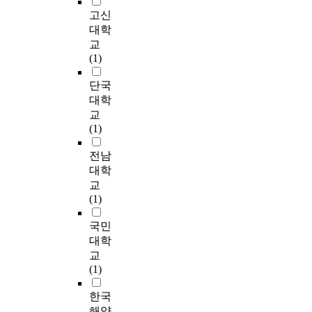
고
i
을
,
o
안
e
t
하는 것으로 나타났
n
고신
중
n
기
네
n
이
a
o
다. 사례관리적 접근
t
대학
재
c
관
트
s
제
r
e
의 계획 및 사정의 주
h
하
e
교
접
워
i
시
c
x
체로 계획은 담당사회
e
는
2
(1)
근
크
d
되
h
a
복지사, 사정은 팀이
i
등
0
및
수
e
었
i
m
주체가 되어야 한다고
r
단국
의
1
인
준
r
으
n
i
응답하였다. 또한 평
b
지
0
대학
테
)
a
나
g
n
가주체는 사례관리적
u
역
.
교
이
이
t
,
f
e
접근에 참여한 모든
r
사
P
(1)
크
사
i
사
o
h
이가 되어야 한다는
n
회
r
,
례
o
례
r
o
응답이 절반을 넘었
o
중
o
전남
사
관
n
발
a
w
다. 분야별로 활용되
u
심
p
대학
정
리
o
굴
m
m
고 있는 정도는 재가
t
의
e
,
교
자
f
과
e
u
복지와 노인복지, 장
.
총
r
목
(1)
의
t
지
d
c
애인복지 순으로 나타
F
체
p
표
전
h
원
i
h
났으며, 분야별 효과
o
적
o
국민
설
문
e
에
c
c
성 인식 또한 노인복
r
인
l
정
대학
적
r
따
a
a
지, 재가복지, 장애인
t
서
i
및
역
e
교
른
l
s
복지의 순으로 나타나
h
비
c
개
량
a
(1)
업
d
e
선행연구의 결과와 별
e
스
i
입
에
l
무
e
m
다른 차이가 없는 것
p
를
e
계
한국
어
s
량
l
a
으로 나타났다. 셋째,
u
제
s
획
떤
i
해양
과
i
n