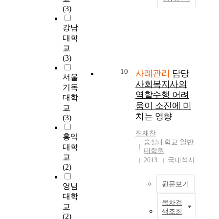
복
h
관
에
u
문
a
i
(3)
사례관리의 개념을 정
합
e
련
서
a
사
n
-
리하고, 지역복지실천
적
s
된
설
t
례
i
d
강남
현장에서 사례관리의
인
o
선
정
e
관
n
o
대학
인식정도와 활용 현황
문
c
행
한
S
리
c
C
교
을 파악하고자 하였
제
i
연
연
c
인
r
o
(3)
다. 사례관리를 실천
를
a
구
구
h
력
e
m
하는데 있어 필요한
가
l
에
문
o
10
을
a
m
사례관리
담당
서울
기반조성에 대해 고찰
지
w
기
제
o
확
s
u
사회복지사의
기독
하여 좀 더 효율적으
고
e
초
는
l
보
e
n
역할수행 어려
대학
로 활성화시키는 방안
있
l
하
다
o
함
i
i
움이 소진에 미
교
을 연구하고자 한다.
는
f
여
음
f
으
n
t
치는 영향
(3)
위의 연구목적을 달성
클
a
지
과
U
로
t
y
하기 위해 본 연구에
라
r
역
같
r
써
h
M
진재찬
홍익
서는 사례관리와 관련
이
e
사
다
b
서
e
e
숭실대학교 일반
대학
된 선행연구를 바탕으
언
c
회
.
a
비
n
대학원
로 연구모형과 연구문
교
트
i
복
n
스
p
t
2013
국내석사
제를 구성하였다. 그
(2)
에
r
지
첫
S
조
e
a
리고 지역사회복지관
게
c
관
째
c
정
o
l
원문보기
영남
의 사례관리 실천에
효
l
의
,
i
및
p
H
대한 이해와 정도를
대학
과
e
사
사
e
자
l
e
목차검
측정하기 위한 설문지
T
교
적
.
례
례
n
원
e
a
색조회
를 구성하였다. 본 연
h
(2)
이
L
관
관
c
연
'
l