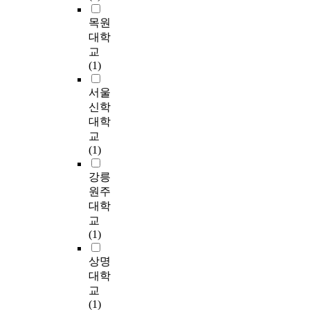
효
e
전
e
d
대한 연구에서는 종단
e
업
b
리
능
m
문
n
t
목원
적 연구나 질적 연구
r
실
r
수
감
a
가
t
o
대학
를 시도하는 것이 필
s
천
y
행
이
i
를
a
t
교
요하고, 사례별로 집
w
방
o
정
사
n
확
n
h
(1)
중적으로 연구하여 사
o
법
n
도
례
q
보
d
e
례관리적 접근의 효과
r
보
i
를
관
u
하
o
v
서울
성 검증이 이루어져
k
다
c
파
리
e
도
n
i
신학
좀 더 효과적으로 클
i
는
s
악
자
s
록
e
o
대학
라이언트의 문제 해결
n
포
t
하
전
t
하
t
l
교
에 활용되어야 할 것
g
괄
a
고
문
i
고
h
e
(1)
이다. The study
i
적
g
자
적
o
있
a
n
focuses on the needs
n
이
e
하
역
n
다
t
c
강릉
of clients to prevent an
e
며
a
였
량
i
.
i
e
원주
accumulation of
i
동
n
으
에
s
이
s
o
services. It is based on
t
대학
시
d
며
영
“
에
a
f
specific cases and their
h
교
에
o
사
향
W
본
t
c
plans, and their range
e
(1)
체
n
례
을
h
연
t
l
is beyond an
r
계
l
관
미
a
구
h
i
institution. The study
c
상명
적
y
리
치
t
에
e
e
emphasizes the check
o
대학
인
t
수
는
d
서
s
n
of the formal of in
m
복
h
교
행
것
o
는
a
t
formal resources in
m
지
e
(1)
의
으
y
실
m
s