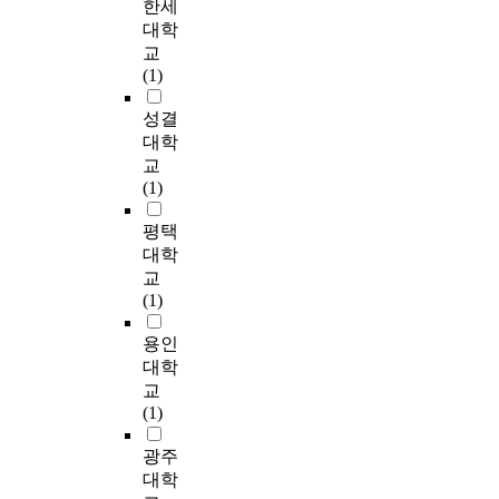
한세
package. The result
r
거
m
다
났
o
아
,
s
대학
follows: First,
a
의
p
.
다
d
보
i
e
교
questions dealt with
r
개
h
이
.
a
고
t
d
(1)
what the social
o
별
a
러
셋
n
자
w
y
workers thought about
u
사
s
한
째
d
한
a
e
성결
the practice of the case
n
회
i
영
,
a
다
s
a
대학
management
d
사
z
향
사
d
.
a
r
교
approach. Most people
S
업
e
관
례
o
l
s
(1)
had a positive concept
e
실
d
계
관
l
본
s
o
of the case
o
천
w
에
리
e
연
o
f
평택
management
u
의
i
대
자
s
구
s
t
대학
approach. In the item
l
대
t
한
역
c
에
e
h
교
asking if the case
a
체
h
분
량
e
서
e
e
(1)
management.
r
로
o
석
에
n
는
n
o
Approach was needed
e
서
u
을
영
t
경
n
r
용인
responder answered
a
사
t
통
향
?
기
e
g
대학
that it was absolutely
w
례
c
해
을
”
도
c
a
교
needed(91%).
a
관
o
서
미
T
무
e
n
(1)
Therefore the degree
s
리
n
지
치
h
한
s
i
of need was
a
는
s
역
는
e
돌
s
z
광주
considered high.
n
사
e
사
요
r
봄
a
a
대학
Clients' problem in
a
회
n
회
인
e
사
r
t