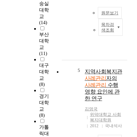
는
c
책
숭실
사
h
임
대학
원문보기
례
o
하
교
관
n
에
(14)
목차검
리
t
지
A
색조회
자
h
역
s
부산
개
e
기
a
대학
인
e
반
r
교
및
x
의
e
(11)
조
p
사
s
직
e
례
u
대구
의
r
관
l
5
지역사회복지관
대학
특
i
리
t
사례관리
자의
교
성
e
거
o
(8)
사례관리
수행
이
n
점
f
영향 요인에 관
사
c
을
t
경기
한 연구
례
e
확
h
대학
관
o
보
e
교
김영국
리
f
하
r
위덕대학교 사회
(8)
자
t
고
e
복지대학원
의
h
지
c
2012
국내석사
가톨
역
e
역
e
릭대
량
g
내
n