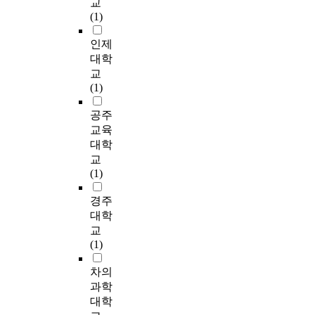
교
which the case
l
복
t
복
으
c
업
y
i
(1)
management approach
y
지
e
지
로
i
사
t
o
was used usefully,
z
실
d
관
조
p
례
o
n
인제
required the clients'
e
천
u
의
직
i
관
s
대학
synthetic with and
d
의
n
전
적
e
리
d
t
교
long period's of
.
모
d
반
특
n
자
e
h
(1)
intervention, like pre-
T
든
e
적
성
t
의
v
e
study. Over half of the
h
영
r
인
중
s
역
e
y
공주
responders agree that.
e
역
s
사
사
a
할
l
b
교육
The case management
m
에
t
례
례
r
수
o
e
approach is very
a
대학
서
a
관
관
e
행
p
l
helpful in solving
j
교
중
n
리
리
y
에
a
o
clients problems,
o
(1)
추
d
수
자
o
영
n
n
compared to other
r
적
i
행
가
u
향
e
g
practice methods.
s
경주
인
n
수
속
n
을
w
t
Generally, respondents
t
대학
실
g
준
한
g
미
n
o
were satisfied with the
u
천
s
교
을
소
m
치
u
,
effectiveness of case
d
모
a
(1)
향
속
e
는
r
p
management(62.5%).
y
델
m
상
이
n
요
s
e
It's turned out that half
f
차의
이
o
시
중
i
인
i
r
of the Welfare workers
i
되
n
과학
킬
요
n
을
n
i
think that the case
n
고
g
대학
수
하
t
알
g
o
management approach
d
있
e
있