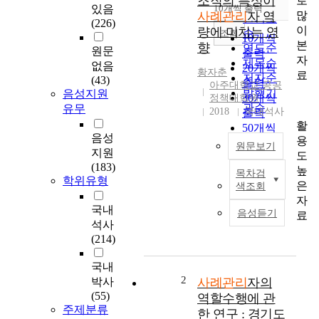
조직의 특성이
로
순
있음
10개씩 출력
내림차순
많
사례관리
자 역
인기도
(226)
이
량에 미치는 영
순
조회
10개씩
본
향
연도순
원문
출력
자
제목순
없음
20개씩
황자춘
료
저자순
(43)
출력
아주대학교 공공
발행기
음성지원
30개씩
정책대학원
관순
유무
2018
국내석사
출력
활
50개씩
음성
용
출력
원문보기
지원
도
100개씩
(183)
높
출력
목차검
사
학위유형
은
색조회
례
자
관
국내
음성듣기
료
리
석사
자
(214)
개
인
국내
및
2
박사
사례관리
자의
조
(55)
역할수행에 관
직
주제분류
한 연구 : 경기도