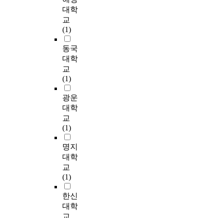
사례관리적 접근을 위
r
공
a
,
영
t
서
v
a
대학
해 필요한 기반조성의
p
하
n
개
향
u
비
e
g
교
경우, 전문가 확보가
o
는
d
입
을
a
스
r
e
(1)
가장 높았으며 그 다
s
것
계
미
t
조
y
r
음으로 자원들간의 연
e
을
m
획
치
i
정
s
s
동국
계, 지역사회자원, 비
o
강
e
실
는
o
과
y
o
대학
공식자원의 순으로 나
f
조
a
행
가
n
자
s
f
교
타났다. 또한 사례관
t
한
s
등
?
o
원
t
c
(1)
리적 접근을 하고 있
h
다
u
5
f
연
e
o
지 않은 이유에서 시
i
.
r
단
본
r
계
m
m
광운
간과 재정부족(76.3%)
s
따
e
계
연
e
를
,
m
대학
이 월등히 높은 것으
s
라
s
로
구
c
위
u
교
로 나타나 재정확보가
t
서
c
구
의
i
한
o
n
(1)
최우선시 되어야할 것
u
사
o
분
분
p
전
n
i
으로 보인다. 이상의
d
례
n
하
석
i
문
e
t
명지
연구결과로 볼 때, 사
y
관
c
였
결
e
성
t
y
대학
례관리적 접근에 대한
,
리
e
다
과
n
을
h
m
교
효과성 인식과 활용도
s
의
r
.
는
t
고
a
e
(1)
는 매우 높으며, 분야
u
실
n
그
다
s
려
t
n
별로 나누어 보면 선
r
천
e
리
음
w
하
c
t
한신
행연구와 동일하게 노
v
방
d
고
과
h
여
o
a
대학
인복지, 재가복지, 장
e
법
,
각
같
o
경
u
l
교