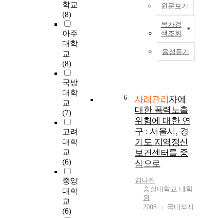
학교
원문보기
에
r
서
t
(8)
미
o
비
p
목차검
본
치
w
스
r
아주
색조회
연
는
t
연
o
대학
구
영
h
계
b
음성듣기
교
는
향
o
활
l
(8)
민
을
f
동
e
간
분
p
이
m
국방
사
석
o
모
s
대학
회
하
o
니
o
6
사례관리
자에
교
복
였
r
터
f
대한 폭력노출
(7)
지
다
y
링
i
위험에 대한 연
영
.
o
되
n
구 : 서울시, 경
고려
역
사
u
는
c
기도 지역정신
대학
중
례
t
서
r
교
보건센터를 중
지
관
h
비
e
(6)
심으로
역
리
스
a
사
자
u
전
s
중앙
김나진
회
및
s
달
e
숭실대학교 대학
대학
복
조
i
시
d
원
교
지
직
n
스
m
2008
국내석사
(6)
관
의
g
템
e