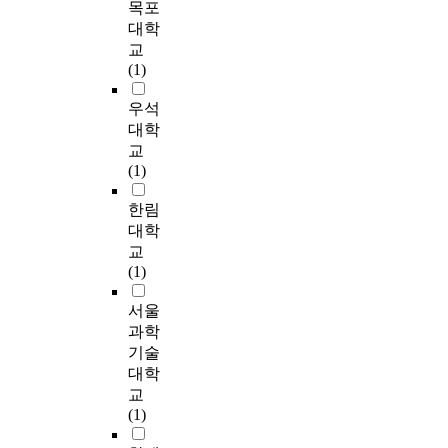
천
o
한
는
a
할
o
r
목포
Lastly I'll study that
r
방
f
각
요
n
을
r
i
대학
the way welfare
a
법
t
변
인
a
수
d
o
교
center's work
n
이
h
인
으
g
행
e
d
(1)
effectively. In this
d
며
e
들
로
e
함
r
o
study, to achieve these
s
서
c
이
조
m
에
t
f
우석
purposes, I composed
e
비
a
어
직
e
있
o
c
대학
research of pre-study
n
스
r
떻
적
n
어
m
a
교
materials related with
i
전
e
게
특
t
영
e
s
(1)
case management. I
o
달
m
영
성
i
향
e
e
also made a survey to
r
체
a
향
중
n
을
t
m
한림
investigate the
w
계
n
을
기
t
미
t
a
대학
understanding of case
e
라
a
미
관
h
치
h
n
교
management's
l
고
g
치
의
e
는
e
a
(1)
practice. This study's
f
할
e
는
지
i
요
s
g
target is social workers
a
수
m
지
지
r
인
e
e
서울
who are in community
r
있
e
를
가
c
이
d
r
과학
welfare centers. In the
e
다
n
알
중
h
무
e
s
기술
survey, a total of
c
.
t
아
요
i
엇
m
,
대학
eighty eight persons
e
또
a
보
하
l
인
a
e
교
responded, and I
n
한
r
고
게
d
가
n
l
(1)
analyzed their answers
t
,
e
자
나
h
를
d
a
using a statistics
e
과
e
했
타
o
알
s
p