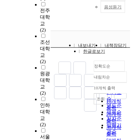
구의 조사대상은 대전
e
고
a
리
리
e
계
s
t
음성듣기
소재 지역사회복지관
p
전주
효
t
자
자
,
m
h
의 사회복지사이다.
u
대학
율
e
들
의
U
정
e
C
분석에 사용된 자료는
r
적
l
교
이
개
n
보
d
e
88부의 응답자료이며
p
인
y
(2)
사
인
i
관
i
n
SPSS 통계 패키지를
o
서
,
례
적
v
리
c
t
이용하여 분석한 주요
s
조선
비
t
관
특
e
가
a
e
내보내기
내책장담기
연구 결과는 다음과
e
스
h
대학
리
성
r
효
l
r
한글로보기
같다. 첫째, 사회복지
o
를
e
교
를
(
s
율
n
s
사들의 사례관리적 접
f
제
g
(2)
수
사
i
적
e
K
근에 대한 전반적인
정확도순
t
공
o
행
례
t
이
e
I
인식정도이다. 사례관
h
하
v
원광
하
관
y
며
d
M
내림차순
리적 접근의 개념 인
i
정확도
기
e
대학
는
리
o
전
s
,
식은 사례관리적 접근
s
순
위
r
데
교
경
f
문
,
N
10개씩 출력
내림차순
의 실천과정과 서비스
s
해
n
인기도
있
(2)
력
S
적
t
A
내용을 실천하는데 있
t
등
m
순
어
조회
,
e
으
h
-
10개씩
어 보통이다 이상에
u
장
e
인하
서
연도순
사
o
로
e
J
출력
응답하여 사례관리적
d
한
n
영
대학
례
u
제목순
이
m
I
20개씩
접근이 무엇인지 제대
y
사
t
향
관
l
교
루
e
N
저자순
출력
로 인식하고 있음을
w
례
h
을
리
(2)
어
d
D
발행기
30개씩
확인할 수 있었고 인
a
관
a
미
교
지
i
e
관순
출력
식 또한 높은 것으로
s
리
s
칠
서울
육
도
c
p