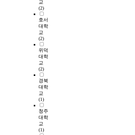
교
에서 보았을 때, 응답
l
역
o
리
조
f
,
t
n
(2)
자 전원이 활용하고
t
사
c
전
직
t
희
i
i
있는 정도가 높은 편
i
회
a
체
적
h
망
e
v
호서
으로 응답하였다. 그
e
의
l
수
특
e
근
s
e
대학
외에 세부적인 서비스
s
공
g
행
성
c
로
h
r
교
내용 또한 환자·가족
i
식
o
정
(
a
등
a
s
(2)
교육훈련을 제외하고
n
적
v
도
소
s
의
v
i
는 역시 높은 편으로
r
,
e
를
속
e
민
e
t
위덕
나타났으며 특히 직접
o
비
r
알
,
m
간
t
y
대학
적 서비스의 제공은
l
공
n
아
사
a
인
h
T
교
가장 높았다. 그리고
e
식
m
보
례
n
력
e
h
(2)
일반적인 실천과정에
p
적
e
기
회
a
을
r
i
비해 절차나 형식도
e
자
n
위
의
g
보
e
s
경북
제대로 갖추고 있었으
r
원
t
해
빈
e
충
f
s
대학
며, 욕구조사 등이 더
f
을
’
사
도
m
적
o
t
활발하며, 활용정도
o
교
개
s
례
,
e
으
r
u
또한 높은 것으로 나
r
(1)
발
l
관
기
n
로
e
d
타났다. 그 밖에, 사례
m
하
e
리
관
t
활
b
y
청주
관리적 접근의 사정방
a
고
v
수
지
a
용
e
a
법은 주로 가정방문과
n
대학
연
e
행
지
n
하
e
i
전화 등을 이용하고
c
교
계
l
과
수
d
는
n
m
있었으며, 피드백 횟
e
(1)
하
s
정
준
c
방
s
s
수는 주로 필요시마다
o