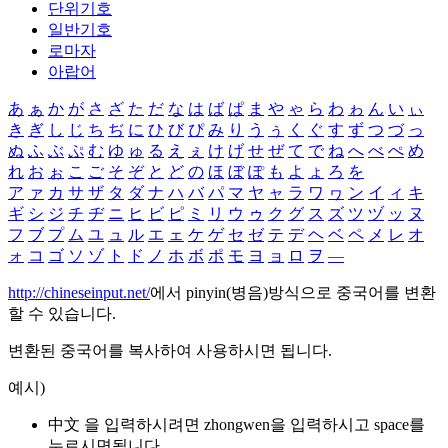
단위기호
일반기호
로마자
아랍어
あ
ぁ
か
が
さ
ざ
た
だ
な
は
ば
ぱ
ま
や
ゃ
ら
わ
ゎ
ん
い
ぃ
き
ぎ
し
じ
ち
ぢ
に
ひ
び
ぴ
み
り
う
ぅ
く
ぐ
す
ず
つ
づ
っ
ぬ
ふ
ぶ
ぷ
む
ゆ
ゅ
る
え
ぇ
け
げ
せ
ぜ
て
で
ね
へ
べ
ぺ
め
れ
お
ぉ
こ
ご
そ
ぞ
と
ど
の
ほ
ぼ
ぽ
も
よ
ょ
ろ
を
ア
ァ
カ
サ
ザ
タ
ダ
ナ
ハ
バ
パ
マ
ヤ
ャ
ラ
ワ
ヮ
ン
イ
ィ
キ
ギ
シ
ジ
チ
ヂ
ニ
ヒ
ビ
ピ
ミ
リ
ウ
ゥ
ク
グ
ス
ズ
ツ
ヅ
ッ
ヌ
フ
ブ
プ
ム
ユ
ュ
ル
エ
ェ
ケ
ゲ
セ
ゼ
テ
デ
ヘ
ベ
ペ
メ
レ
オ
ォ
コ
ゴ
ソ
ゾ
ト
ド
ノ
ホ
ボ
ポ
モ
ヨ
ョ
ロ
ヲ
―
http://chineseinput.net/
에서 pinyin(병음)방식으로 중국어를 변환
할 수 있습니다.
변환된 중국어를 복사하여 사용하시면 됩니다.
예시)
中文 을 입력하시려면
zhongwen
을 입력하시고 space를
누르시면됩니다.