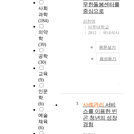
의
무한돌봄센터를
특
사회
중심으로
성
과학
이
(184)
김한영
사
아주대학교
례
의약
2012
국내석사
관
학
리
(39)
원문보기
자
역
공학
음성듣기
량
최
(30)
에
근
미
에
교육
치
사
(9)
는
례
영
관
인문
향
리
학
에
(6)
3
사례관리
서비
대
스를 이용한 빈
행
한
예술
곤 청년의 성장
정
요
체육
경험
학
구
(6)
과
와