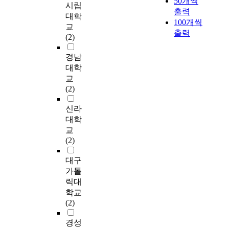
50개씩
나타났다. 구체적으
t
는
i
수
,
시립
록
a
a
출력
로, 사례관리적 접근
o
체
m
있
자
T
하
l
r
대학
100개씩
의 필요성 인식은 응
i
계
p
는
기
h
는
r
t
교
답자 91% 이상이 필
출력
n
적
l
요
효
i
특
e
m
(2)
요하다고 응답하였다.
v
이
e
인
능
s
징
f
e
사례관리적 접근의 클
e
고
m
으
감
s
을
o
n
경남
라이언트의 문제해결
s
지
e
로
)
t
가
r
t
대학
에 대한 도움정도에는
t
속
n
사
은
u
지
m
o
교
응답자 모두가 도움이
i
적
t
례
사
d
고
h
f
(2)
되는 편이라고 응답하
g
인
e
관
례
y
있
a
S
였으며, 다른 실천방
a
서
d
리
관
i
다
s
o
신라
법과의 비교했을 때의
t
비
h
자
리
s
.
m
c
대학
효과성 인식 또한 높
e
스
o
개
자
f
그
a
i
교
다고 인식하고 있었다
i
를
l
인
의
o
간
d
a
(2)
(62.5%). 사례관리적
n
제
i
변
전
r
공
e
l
접근이 유용한 클라이
f
공
s
인
문
u
공
b
W
대구
언트의 문제는 선행연
l
하
t
,
적
n
인
y
e
가톨
구와 마찬가지로 복합
u
는
i
사
역
d
력
t
l
릭대
적이고(62.5%) 장기개
e
것
c
례
량
e
충
h
f
학교
입을 요하는 문제
n
을
c
관
에
r
원
e
a
(2)
(55.7%)가 절반이상을
c
목
a
리
어
s
의
g
r
차지하였다. 둘째, 사
e
적
r
자
떠
t
한
o
e
경성
회복지사의 사례관리
s
으
e
직