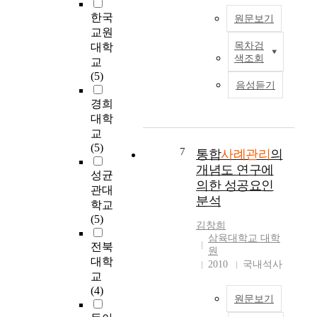
에
특
c
을
d
한국
원문보기
서
성
a
가
i
교원
이
이
s
동
c
목차검
대학
루
사
e
하
a
A
색조회
교
어
례
m
는
l
S
(5)
지
관
a
공
e
t
음성듣기
고
리
n
공
x
u
경희
있
수
a
사
p
d
대학
는
행
g
례
e
y
교
사
에
e
관
n
o
(5)
례
전
m
리
s
n
7
통합
사례관리
의
관
문
e
체
e
R
개념도 연구에
성균
리
적
n
계
s
i
의한 성공요인
관대
수
역
t
로
a
s
분석
행
학교
량
s
서
n
k
수
(5)
의
e
무
d
o
김창희
준
영
r
한
f
삼육대학교 대학
전북
과
향
v
돌
i
V
원
사
대학
력
i
봄
n
i
2010
국내석사
례
을
c
교
센
e
o
관
파
e
(4)
터
f
l
원문보기
리
악
를
f
e
담