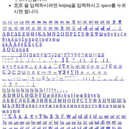
北京 을 입력하시려면
beijing
을 입력하시고 space를 누르
시면 됩니다.
ㅥ
ㅦ
ㅧ
ㅨ
ㅩ
ㅪ
ㅫ
ㅬ
ㅭ
ㅮ
ㅯ
ㅰ
ㅱ
ㅲ
ㅳ
ㅴ
ㅵ
ㅶ
ㅷ
ㅸ
ㅹ
ㅺ
ㅻ
ㅼ
ㅽ
ㅾ
ㅿ
ㆀ
ㆁ
ㆂ
ㆃ
ㆄ
ㆅ
ㆆ
ㆇ
ㆈ
ㆉ
ㆊ
ㆋ
ㆌ
ㆍ
ㆎ
Α
Β
Γ
Δ
Ε
Ζ
Η
Θ
Ι
Κ
Λ
Μ
Ν
Ξ
Ο
Π
Ρ
Σ
Τ
Υ
Φ
Χ
Ψ
Ω
α
β
γ
δ
ε
ζ
η
θ
ι
κ
λ
μ
ν
ξ
ο
π
ρ
σ
τ
υ
φ
χ
ψ
ω
á
à
Á
À
é
è
É
È
ç
Ç
ê
Ä
Ö
Ü
ä
ö
ü
ß
ְ
ֳ
ֲ
ֱ
ָ
ַ
ֵ
ֶ
ִ
ֹ
ּ
ֻ
ׂ
ׁ
ּ
ב
ה
נ
מ
צ
ת
ץ
ש
ד
ג
כ
ע
י
ח
ל
ך
ף
ק
ר
א
ט
ו
ן
ם
פ
‘
’
“
”
〔
〕
〈
〉
「
」
『
』
【
】
＂
（
）
［
］
｛
｝
±
×
÷
≠
≤
≥
∞
∴
♂
♀
∠
⊥
⌒
∂
∇
≡
≒
≪
≫
√
∽
∝
∵
∫
∬
∈
∋
⊆
⊇
⊂
⊃
∪
∩
∧
∨
￢
⇒
⇔
∀
∃
∮
∑
∏
＋
－
＜
＝
＞
、
。
·
‥
…
¨
〃
―
∥
＼
∼
´
～
ˇ
˘
˝
˚
˙
¸
˛
¡
¿
ː
！
＇
，
．
／
：
；
？
＾
＿
｀
｜
½
⅓
⅔
¼
¾
⅛
⅜
⅝
⅞
¹
²
³
⁴
ⁿ
₁
₂
₃
₄
Æ
Ð
Ħ
Ĳ
Ł
Ø
Œ
Þ
Ŧ
Ŋ
æ
đ
ð
ħ
ı
ĳ
ĸ
ŀ
ł
ø
œ
ß
þ
ŧ
ŋ
ŉ
А
Б
В
Г
Д
Е
Ё
Ж
З
И
Й
К
Л
М
Н
О
П
Р
С
Т
У
Ф
Х
Ц
Ч
Ш
Щ
Ъ
Ы
Ь
Э
Ю
Я
а
б
в
г
д
е
ё
ж
з
и
й
к
л
м
н
о
п
р
с
т
у
ф
х
ц
ч
ш
щ
ъ
ы
ь
э
ю
я
′
″
℃
Å
￠
￡
￥
¤
℉
‰
＄
％
Ｆ
￦
㎕
㎖
㎗
ℓ
㎘
㏄
㎣
㎤
㎥
㎦
㎙
㎚
㎛
㎜
㎝
㎞
㎟
㎠
㎡
㎢
㏊
㎍
㎎
㎏
㏏
㎈
㎉
㏈
㎧
㎨
㎰
㎱
㎲
㎳
㎴
㎵
㎶
㎷
㎸
㎹
㎀
㎁
㎂
㎃
㎄
㎺
㎻
㎽
㎾
㎿
㎐
㎑