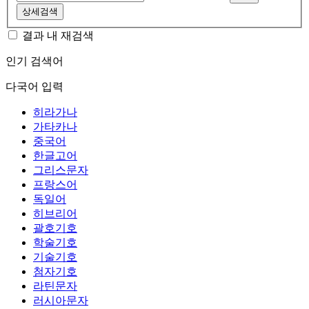
상세검색
결과 내 재검색
인기 검색어
다국어 입력
히라가나
가타카나
중국어
한글고어
그리스문자
프랑스어
독일어
히브리어
괄호기호
학술기호
기술기호
첨자기호
라틴문자
러시아문자