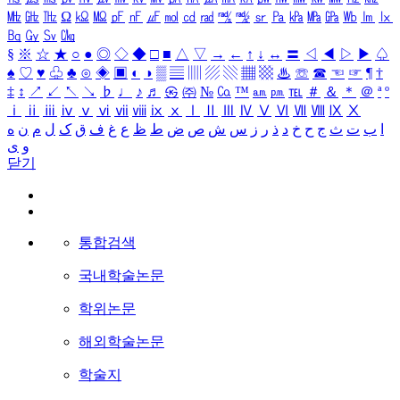
㎒
㎓
㎔
Ω
㏀
㏁
㎊
㎋
㎌
㏖
㏅
㎭
㎮
㎯
㏛
㎩
㎪
㎫
㎬
㏝
㏐
㏓
㏃
㏉
㏜
㏆
§
※
☆
★
○
●
◎
◇
◆
□
■
△
▽
→
←
↑
↓
↔
〓
◁
◀
▷
▶
♤
♠
♡
♥
♧
♣
⊙
◈
▣
◐
◑
▒
▤
▥
▨
▧
▦
▩
♨
☏
☎
☜
☞
¶
†
‡
↕
↗
↙
↖
↘
♭
♩
♪
♬
㉿
㈜
№
㏇
™
㏂
㏘
℡
＃
＆
＊
＠
ª
º
ⅰ
ⅱ
ⅲ
ⅳ
ⅴ
ⅵ
ⅶ
ⅷ
ⅸ
ⅹ
Ⅰ
Ⅱ
Ⅲ
Ⅳ
Ⅴ
Ⅵ
Ⅶ
Ⅷ
Ⅸ
Ⅹ
ا
ب
ت
ث
ج
ح
خ
د
ذ
ر
ز
س
ش
ص
ض
ط
ظ
ع
غ
ف
ق
ک
ل
م
ن
ه
و
ی
닫기
통합검색
국내학술논문
학위논문
해외학술논문
학술지