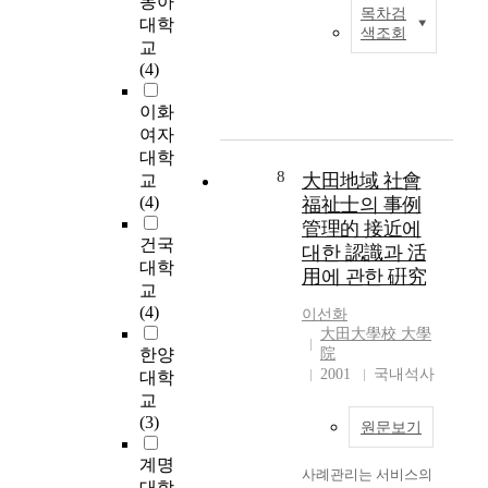
동아
함
운
e
n
목차검
C
당
으
대학
영
c
c
색조회
a
자
로
A
하
t
e
교
r
의
써
h
고
i
E
(4)
e
사
민
n
있
v
x
m
례
관
,
이화
다
e
p
a
관
사
R
.
u
o
여자
n
리
례
o
이
t
s
대학
a
수
관
-
8
는
i
u
大田地域 社會
교
g
행
리
S
체
l
r
(4)
福祉士의 事例
e
에
의
a
계
i
e
管理的 接近에
m
미
수
적
z
o
건국
대한 認識과 活
e
치
행
D
인
a
f
대학
用에 관한 硏究
n
는
수
e
빈
t
t
교
t
영
준
p
곤
i
h
(4)
이선화
h
향
을
a
가
o
e
大田大學校 大學
a
요
향
r
구
n
C
한양
院
s
인
상
t
지
o
a
2001
국내석사
대학
b
에
시
m
원
f
s
교
e
관
킬
e
을
m
e
(3)
원문보기
e
하
수
n
위
e
M
n
여
있
t
한
d
a
계명
사례관리는 서비스의
e
양
는
o
총
i
n
대학