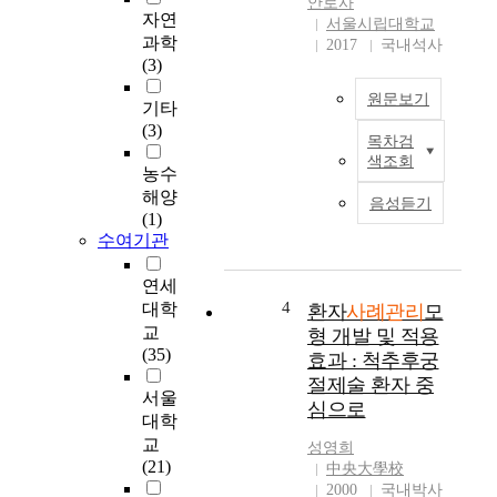
안로사
사
관
자연
서울시립대학교
회
심
과학
2017
국내석사
복
이
(3)
지
높
원문보기
전
아
기타
공
지
(3)
목차검
황
A
고
색조회
자
b
있
농수
춘
s
는
해양
음성듣기
t
가
(1)
지
r
운
수여기관
도
a
데
교
c
,
연세
수
t
경
4
대학
환자
사례관리
모
하
기
교
형 개발 및 적용
경
도
(35)
효과 : 척추후궁
희
R
는
절제술 환자 중
e
지
서울
심으로
s
방
대학
본
e
정
교
성영희
연
a
부
(21)
中央大學校
구
r
의
2000
국내박사