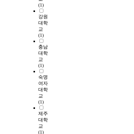
애인복지이다. 이러한
y
과
h
단
다
a
기
l
h
(1)
분야에서 사례관리적
e
과
o
계
.
p
도
d
e
접근이 유용하게 활용
d
정
w
별
첫
p
무
m
a
강원
되기 위해서는 사례관
d
은
e
로
째
l
한
a
l
대학
리적 접근을 위한 자
a
단
v
수
,
i
돌
k
t
교
원을 찾아내고 조정하
t
편
e
행
사
e
봄
e
h
(1)
는 개발기능과 재정확
a
적
r
항
례
d
센
a
c
보가 시급히 요청된다
f
이
,
목
관
t
터
q
e
충남
고 할 수 있다. 즉 사례
r
고
a
의
리
h
에
u
n
대학
관리적 실천에 걸림돌
o
일
r
총
자
i
서
a
t
교
이 되는 시간과 재정
m
시
e
합
의
s
는
l
e
(1)
부족, 인력부족이 원
1
적
s
에
개
r
사
i
r
만히 해결되어 전문가
7
인
t
대
인
e
례
t
s
숙명
가 확보되어 사례관리
7
기
i
한
적
s
관
y
a
여자
적 접근의 기반이 조
c
존
l
평
특
e
리
i
r
대학
성되고, 사례관리자에
a
의
l
균
성
a
경
m
e
교
대한 보수교육이 원활
s
전
a
값
인
r
험
p
e
(1)
히 이루어질 때 사례
e
통
t
을
경
c
을
r
x
관리적 접근에 대한
m
적
t
통
력
h
갖
o
p
제주
효과성과 활용도는 더
a
인
h
해
과
.
춘
v
o
대학
욱 높아질 것이다. 이
n
사
e
사
자
T
민
e
s
교
상의 연구를 토대로
a
회
e
례
기
h
간
m
e
(1)
앞으로의 사례관리에
g
사
m
관