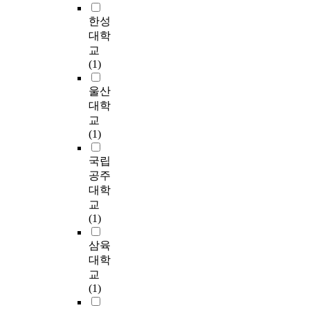
this region. So does
u
서
i
5
로
o
제
e
a
the supplement of
n
한성
비
m
단
나
u
현
t
n
more active and better
i
스
p
대학
계
타
t
장
i
d
services. The research
t
를
o
교
의
났
h
에
m
a
needs the supplement
y
전
r
(1)
단
다
i
서
e
n
of services that are
s
달
t
계
.
n
무
a
synthetic and cost-
o
할
a
울산
별
둘
k
한
c
l
effective. But in
c
수
n
대학
수
째
o
돌
o
y
Korea, it's all to study
i
있
c
행
교
,
f
봄
s
z
a concept, a purpose,
a
기
e
과
(1)
사
u
사
t
e
function, and the roles
l
때
a
정
례
s
례
e
h
of case management,
w
문
n
국립
과
관
i
관
f
o
and their applyment's
e
에
d
전
공주
리
n
리
f
w
ability. Therefore at
l
새
n
체
자
g
대학
자
e
s
first I will define case
f
로
e
사
역
t
들
c
e
교
management and
a
운
c
례
량
h
이
t
r
(1)
investigate its degree
r
사
e
관
에
e
사
i
v
of recognition and use
e
회
s
리
영
c
삼육
례
v
i
in real situation in this
c
사
s
수
향
a
관
e
c
대학
study. Also, to practice
e
업
i
행
을
s
리
.
e
교
case management, I'll
n
의
t
에
미
e
의
I
p
(1)
go into their
t
실
y
대
치
m
역
n
e
fundamental tasks.
e