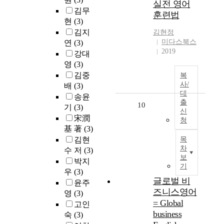
실전 영어
김무
훈련법
현
(3)
김지
김현정
미다스북스
연
(3)
2019
강대
영
(3)
김중
복
사/
배
(3)
대
송윤
출
10
기
(3)
신
宋潤
청
基 著
(3)
김현
목
차
수 저
(3)
보
박지
기
우
(3)
글로벌 비
윤주
즈니스영어
영
(3)
= Global
고인
business
숙
(3)