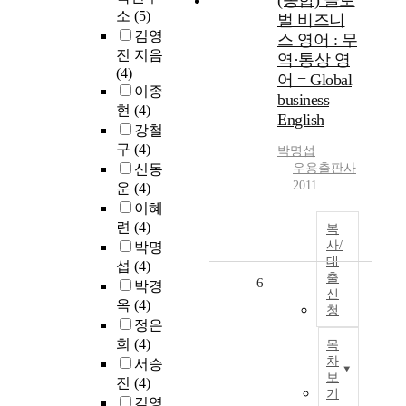
(종합) 글로
소
(5)
벌 비즈니
김영
스 영어 : 무
진 지음
역·통상 영
(4)
어 = Global
이종
business
현
(4)
English
강철
구
(4)
박명섭
신동
우용출판사
2011
운
(4)
이혜
련
(4)
복
사/
박명
대
섭
(4)
출
6
박경
신
옥
(4)
청
정은
희
(4)
목
차
서승
보
진
(4)
기
김영