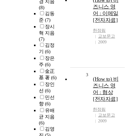
(How to) 비
경 지음
즈니스 영
(8)
어 : 이메일
김동
[전자자료]
준
(7)
장시
한정림
혁 지음
교보문고
(7)
2009
김정
기
(6)
장은
주
(6)
金正
3
基 著
(6)
(How to) 비
장인
즈니스 영
선
(6)
어 : 협상
민선
[전자자료]
향
(6)
한정림
유배
교보문고
균 지음
2009
(6)
김영
진
(5)