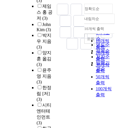
(3)
제임
정확도순
스 홍 공
저
(3)
내림차순
정확도
John
순
10개씩 출력
Kim
(3)
내림차순
인기도
박지
순
조회
10개씩
우 지음
연도순
출력
(3)
제목순
양지
20개씩
저자순
훈 옮김
출력
발행기
(3)
30개씩
관순
윤주
출력
영 지음
50개씩
(3)
출력
한정
100개씩
림 [저]
출력
(3)
시티
엔터테
인먼트
(3)