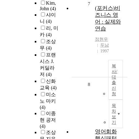
Kim,
7
(포커스)비
John
(4)
즈니스 영
샤이
니
(4)
어 : 실제와
리, 미
연습
카
(4)
정현우
조상
두남
무
(4)
1997
프랜
시스 J.
복
커딜라
사/
저
(4)
대
신화
출
8
교육
(4)
신
청
미소
노 마키
목
(4)
차
이종
보
현 공저
기
(4)
영어회화
조상
핵심패턴
무 지음