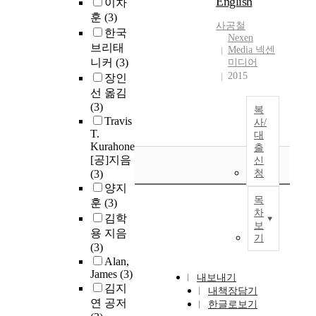
English
이차
훈
(3)
사공철
한국
Nexen
브리태
Media 넥센
니커
(3)
미디어
2015
장인
선 옮김
(3)
복
Travis
사/
T.
대
Kurahone
출
[공]지음
신
(3)
청
양지
목
훈
(3)
차
김학
보
용 지음
기
(3)
Alan,
James
(3)
내보내기
김지
내책장담기
연 공저
한글로보기