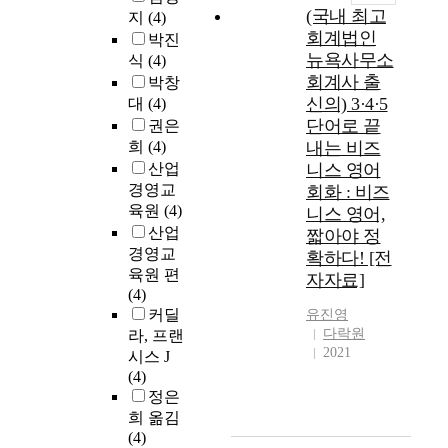
(국내 최고
지
(4)
회계법인
박진
뉴욕사무소
식
(4)
회계사 출
박창
신의) 3·4·5
대
(4)
단어로 끝
권은
희
(4)
내는 비즈
산업
니스 영어
경영교
회화 : 비즈
육원
(4)
니스 영어,
산업
짧아야 정
경영교
확하다! [전
육원 편
자자료]
(4)
커딜
유진영
다락원
라, 프랜
2021
시스 J
(4)
정은
희 옮김
(4)