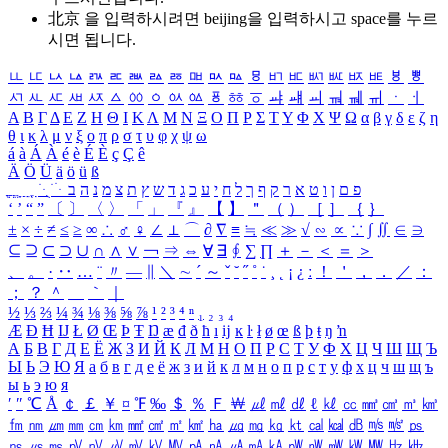
北京 을 입력하시려면
beijing
을 입력하시고 space를 누르
시면 됩니다.
ㅥ
ㅦ
ㅧ
ㅨ
ㅩ
ㅪ
ㅫ
ㅬ
ㅭ
ㅮ
ㅯ
ㅰ
ㅱ
ㅲ
ㅳ
ㅴ
ㅵ
ㅶ
ㅷ
ㅸ
ㅹ
ㅺ
ㅻ
ㅼ
ㅽ
ㅾ
ㅿ
ㆀ
ㆁ
ㆂ
ㆃ
ㆄ
ㆅ
ㆆ
ㆇ
ㆈ
ㆉ
ㆊ
ㆋ
ㆌ
ㆍ
ㆎ
Α
Β
Γ
Δ
Ε
Ζ
Η
Θ
Ι
Κ
Λ
Μ
Ν
Ξ
Ο
Π
Ρ
Σ
Τ
Υ
Φ
Χ
Ψ
Ω
α
β
γ
δ
ε
ζ
η
θ
ι
κ
λ
μ
ν
ξ
ο
π
ρ
σ
τ
υ
φ
χ
ψ
ω
á
à
Á
À
é
è
É
È
ç
Ç
ê
Ä
Ö
Ü
ä
ö
ü
ß
ְ
ֳ
ֲ
ֱ
ָ
ַ
ֵ
ֶ
ִ
ֹ
ּ
ֻ
ׂ
ׁ
ּ
ב
ה
נ
מ
צ
ת
ץ
ש
ד
ג
כ
ע
י
ח
ל
ך
ף
ק
ר
א
ט
ו
ן
ם
פ
‘
’
“
”
〔
〕
〈
〉
「
」
『
』
【
】
＂
（
）
［
］
｛
｝
±
×
÷
≠
≤
≥
∞
∴
♂
♀
∠
⊥
⌒
∂
∇
≡
≒
≪
≫
√
∽
∝
∵
∫
∬
∈
∋
⊆
⊇
⊂
⊃
∪
∩
∧
∨
￢
⇒
⇔
∀
∃
∮
∑
∏
＋
－
＜
＝
＞
、
。
·
‥
…
¨
〃
―
∥
＼
∼
´
～
ˇ
˘
˝
˚
˙
¸
˛
¡
¿
ː
！
＇
，
．
／
：
；
？
＾
＿
｀
｜
½
⅓
⅔
¼
¾
⅛
⅜
⅝
⅞
¹
²
³
⁴
ⁿ
₁
₂
₃
₄
Æ
Ð
Ħ
Ĳ
Ł
Ø
Œ
Þ
Ŧ
Ŋ
æ
đ
ð
ħ
ı
ĳ
ĸ
ŀ
ł
ø
œ
ß
þ
ŧ
ŋ
ŉ
А
Б
В
Г
Д
Е
Ё
Ж
З
И
Й
К
Л
М
Н
О
П
Р
С
Т
У
Ф
Х
Ц
Ч
Ш
Щ
Ъ
Ы
Ь
Э
Ю
Я
а
б
в
г
д
е
ё
ж
з
и
й
к
л
м
н
о
п
р
с
т
у
ф
х
ц
ч
ш
щ
ъ
ы
ь
э
ю
я
′
″
℃
Å
￠
￡
￥
¤
℉
‰
＄
％
Ｆ
￦
㎕
㎖
㎗
ℓ
㎘
㏄
㎣
㎤
㎥
㎦
㎙
㎚
㎛
㎜
㎝
㎞
㎟
㎠
㎡
㎢
㏊
㎍
㎎
㎏
㏏
㎈
㎉
㏈
㎧
㎨
㎰
㎱
㎲
㎳
㎴
㎵
㎶
㎷
㎸
㎹
㎀
㎁
㎂
㎃
㎄
㎺
㎻
㎽
㎾
㎿
㎐
㎑