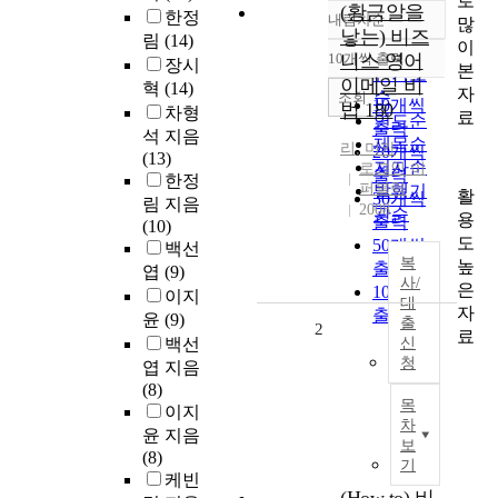
로
(황금알을
한정
내림차순
많
정확도
낳는) 비즈
림
(14)
이
순
10개씩 출력
니스 영어
장시
내림차순
본
인기도
이메일 비
혁
(14)
자
순
조회
10개씩
법 180
차형
료
연도순
출력
석 지음
제목순
리, 미카
20개씩
(13)
저자순
로그인 이
출력
한정
퍼블릭
발행기
활
30개씩
림 지음
2008
관순
용
출력
(10)
도
50개씩
백선
복
높
출력
엽
(9)
사/
은
100개씩
이지
대
자
출력
윤
(9)
출
2
료
백선
신
청
엽 지음
(8)
목
이지
차
윤 지음
보
(8)
기
케빈