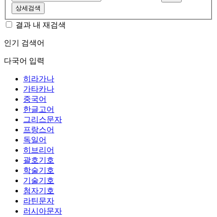
상세검색
결과 내 재검색
인기 검색어
다국어 입력
히라가나
가타카나
중국어
한글고어
그리스문자
프랑스어
독일어
히브리어
괄호기호
학술기호
기술기호
첨자기호
라틴문자
러시아문자