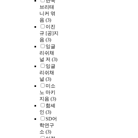
한국
브리태
니커 엮
음
(3)
이진
규 [공]지
음
(3)
잉글
리쉬채
널 저
(3)
잉글
리쉬채
널
(3)
미소
노 마키
지음
(3)
함셰
인
(3)
SD어
학연구
소
(3)