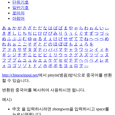
단위기호
일반기호
로마자
아랍어
あ
ぁ
か
が
さ
ざ
た
だ
な
は
ば
ぱ
ま
や
ゃ
ら
わ
ゎ
ん
い
ぃ
き
ぎ
し
じ
ち
ぢ
に
ひ
び
ぴ
み
り
う
ぅ
く
ぐ
す
ず
つ
づ
っ
ぬ
ふ
ぶ
ぷ
む
ゆ
ゅ
る
え
ぇ
け
げ
せ
ぜ
て
で
ね
へ
べ
ぺ
め
れ
お
ぉ
こ
ご
そ
ぞ
と
ど
の
ほ
ぼ
ぽ
も
よ
ょ
ろ
を
ア
ァ
カ
サ
ザ
タ
ダ
ナ
ハ
バ
パ
マ
ヤ
ャ
ラ
ワ
ヮ
ン
イ
ィ
キ
ギ
シ
ジ
チ
ヂ
ニ
ヒ
ビ
ピ
ミ
リ
ウ
ゥ
ク
グ
ス
ズ
ツ
ヅ
ッ
ヌ
フ
ブ
プ
ム
ユ
ュ
ル
エ
ェ
ケ
ゲ
セ
ゼ
テ
デ
ヘ
ベ
ペ
メ
レ
オ
ォ
コ
ゴ
ソ
ゾ
ト
ド
ノ
ホ
ボ
ポ
モ
ヨ
ョ
ロ
ヲ
―
http://chineseinput.net/
에서 pinyin(병음)방식으로 중국어를 변환
할 수 있습니다.
변환된 중국어를 복사하여 사용하시면 됩니다.
예시)
中文 을 입력하시려면
zhongwen
을 입력하시고 space를
누르시면됩니다.