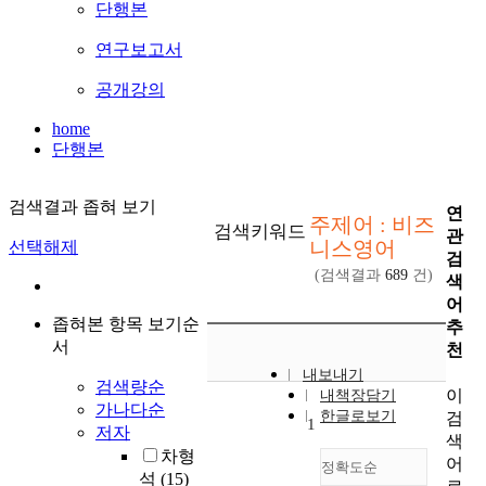
단행본
연구보고서
공개강의
home
단행본
검색결과 좁혀 보기
연
주제어 : 비즈
검색키워드
관
니스영어
선택해제
검
(검색결과
689
건)
색
어
좁혀본 항목 보기순
추
서
천
내보내기
검색량순
이
내책장담기
가나다순
한글로보기
검
1
저자
색
차형
어
정확도순
석
(15)