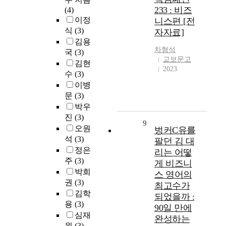
233 : 비즈
(4)
이정
니스편 [전
식
(3)
자자료]
김용
차형석
국
(3)
교보문고
김현
2023
수
(3)
이병
문
(3)
박우
진
(3)
9
오원
벙커C유를
석
(3)
팔던 김 대
정은
리는 어떻
주
(3)
게 비즈니
박희
스 영어의
권
(3)
최고수가
김학
되었을까 :
용
(3)
90일 만에
심재
완성하는
원
(3)