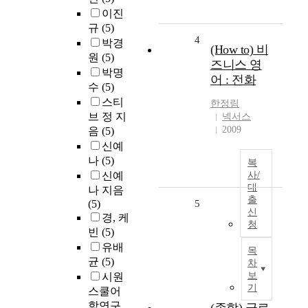
이진
규
(5)
4
박경
(How to) 비
원
(5)
즈니스 영
박명
어 : 전화
수
(5)
스티
한정림
브 정 지
넥서스
2009
음
(5)
신예
나
(5)
복
신예
사/
대
나 지음
출
(5)
5
신
경, 케
청
빈
(5)
유배
목
균
(5)
차
보
시원
기
스쿨어
학연구