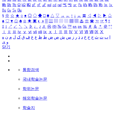
㎒
㎓
㎔
Ω
㏀
㏁
㎊
㎋
㎌
㏖
㏅
㎭
㎮
㎯
㏛
㎩
㎪
㎫
㎬
㏝
㏐
㏓
㏃
㏉
㏜
㏆
§
※
☆
★
○
●
◎
◇
◆
□
■
△
▽
→
←
↑
↓
↔
〓
◁
◀
▷
▶
♤
♠
♡
♥
♧
♣
⊙
◈
▣
◐
◑
▒
▤
▥
▨
▧
▦
▩
♨
☏
☎
☜
☞
¶
†
‡
↕
↗
↙
↖
↘
♭
♩
♪
♬
㉿
㈜
№
㏇
™
㏂
㏘
℡
＃
＆
＊
＠
ª
º
ⅰ
ⅱ
ⅲ
ⅳ
ⅴ
ⅵ
ⅶ
ⅷ
ⅸ
ⅹ
Ⅰ
Ⅱ
Ⅲ
Ⅳ
Ⅴ
Ⅵ
Ⅶ
Ⅷ
Ⅸ
Ⅹ
ا
ب
ت
ث
ج
ح
خ
د
ذ
ر
ز
س
ش
ص
ض
ط
ظ
ع
غ
ف
ق
ک
ل
م
ن
ه
و
ی
닫기
통합검색
국내학술논문
학위논문
해외학술논문
학술지