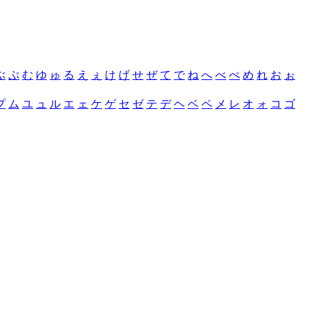
ぶ
ぷ
む
ゆ
ゅ
る
え
ぇ
け
げ
せ
ぜ
て
で
ね
へ
べ
ぺ
め
れ
お
ぉ
プ
ム
ユ
ュ
ル
エ
ェ
ケ
ゲ
セ
ゼ
テ
デ
ヘ
ベ
ペ
メ
レ
オ
ォ
コ
ゴ