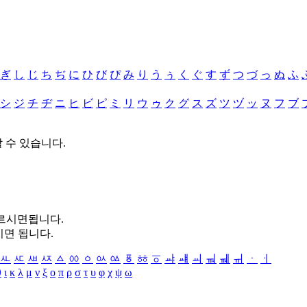
ぎ
し
じ
ち
ぢ
に
ひ
び
ぴ
み
り
う
ぅ
く
ぐ
す
ず
つ
づ
っ
ぬ
ふ
シ
ジ
チ
ヂ
ニ
ヒ
ビ
ピ
ミ
リ
ウ
ゥ
ク
グ
ス
ズ
ツ
ヅ
ッ
ヌ
フ
ブ
할 수 있습니다.
누르시면됩니다.
시면 됩니다.
ㅻ
ㅼ
ㅽ
ㅾ
ㅿ
ㆀ
ㆁ
ㆂ
ㆃ
ㆄ
ㆅ
ㆆ
ㆇ
ㆈ
ㆉ
ㆊ
ㆋ
ㆌ
ㆍ
ㆎ
θ
ι
κ
λ
μ
ν
ξ
ο
π
ρ
σ
τ
υ
φ
χ
ψ
ω