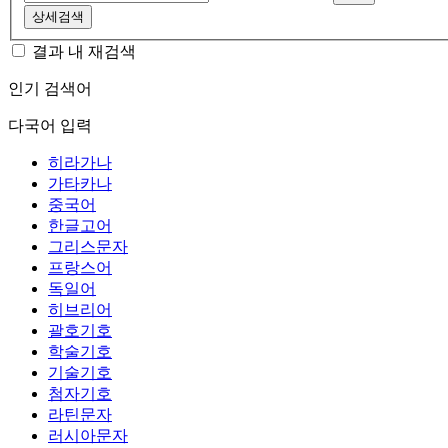
상세검색
결과 내 재검색
인기 검색어
다국어 입력
히라가나
가타카나
중국어
한글고어
그리스문자
프랑스어
독일어
히브리어
괄호기호
학술기호
기술기호
첨자기호
라틴문자
러시아문자