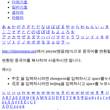
단위기호
일반기호
로마자
아랍어
あ
ぁ
か
が
さ
ざ
た
だ
な
は
ば
ぱ
ま
や
ゃ
ら
わ
ゎ
ん
い
ぃ
き
こ
ご
そ
ぞ
と
ど
の
ほ
ぼ
ぽ
も
よ
ょ
ろ
を
ア
ァ
カ
サ
ザ
タ
ダ
ナ
ハ
バ
パ
マ
ヤ
ャ
ラ
ワ
ヮ
ン
イ
ィ
キ
ギ
ソ
ゾ
ト
ド
ノ
ホ
ボ
ポ
モ
ヨ
ョ
ロ
ヲ
―
http://chineseinput.net/
에서 pinyin(병음)방식으로 중국어를 변환
변환된 중국어를 복사하여 사용하시면 됩니다.
예시)
中文 을 입력하시려면
zhongwen
을 입력하시고 space를
北京 을 입력하시려면
beijing
을 입력하시고 space를 누르
ㅥ
ㅦ
ㅧ
ㅨ
ㅩ
ㅪ
ㅫ
ㅬ
ㅭ
ㅮ
ㅯ
ㅰ
ㅱ
ㅲ
ㅳ
ㅴ
ㅵ
ㅶ
ㅷ
ㅸ
ㅹ
ㅺ
Α
Β
Γ
Δ
Ε
Ζ
Η
Θ
Ι
Κ
Λ
Μ
Ν
Ξ
Ο
Π
Ρ
Σ
Τ
Υ
Φ
Χ
Ψ
Ω
α
β
γ
δ
ε
ζ
η
á
à
Á
À
é
è
É
È
ç
Ç
ê
Ä
Ö
Ü
ä
ö
ü
ß