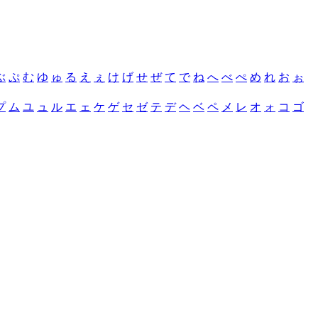
ぶ
ぷ
む
ゆ
ゅ
る
え
ぇ
け
げ
せ
ぜ
て
で
ね
へ
べ
ぺ
め
れ
お
ぉ
プ
ム
ユ
ュ
ル
エ
ェ
ケ
ゲ
セ
ゼ
テ
デ
ヘ
ベ
ペ
メ
レ
オ
ォ
コ
ゴ