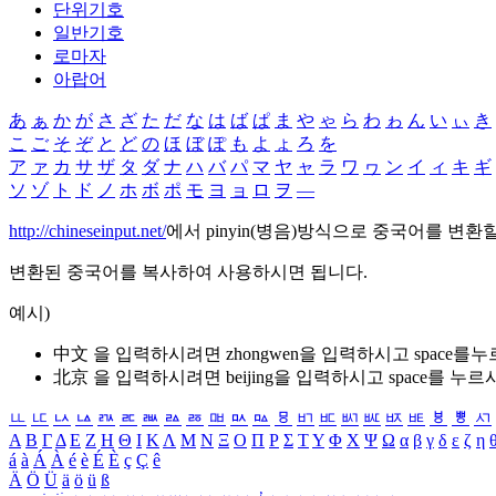
단위기호
일반기호
로마자
아랍어
あ
ぁ
か
が
さ
ざ
た
だ
な
は
ば
ぱ
ま
や
ゃ
ら
わ
ゎ
ん
い
ぃ
き
こ
ご
そ
ぞ
と
ど
の
ほ
ぼ
ぽ
も
よ
ょ
ろ
を
ア
ァ
カ
サ
ザ
タ
ダ
ナ
ハ
バ
パ
マ
ヤ
ャ
ラ
ワ
ヮ
ン
イ
ィ
キ
ギ
ソ
ゾ
ト
ド
ノ
ホ
ボ
ポ
モ
ヨ
ョ
ロ
ヲ
―
http://chineseinput.net/
에서 pinyin(병음)방식으로 중국어를 변환
변환된 중국어를 복사하여 사용하시면 됩니다.
예시)
中文 을 입력하시려면
zhongwen
을 입력하시고 space를
北京 을 입력하시려면
beijing
을 입력하시고 space를 누르
ㅥ
ㅦ
ㅧ
ㅨ
ㅩ
ㅪ
ㅫ
ㅬ
ㅭ
ㅮ
ㅯ
ㅰ
ㅱ
ㅲ
ㅳ
ㅴ
ㅵ
ㅶ
ㅷ
ㅸ
ㅹ
ㅺ
Α
Β
Γ
Δ
Ε
Ζ
Η
Θ
Ι
Κ
Λ
Μ
Ν
Ξ
Ο
Π
Ρ
Σ
Τ
Υ
Φ
Χ
Ψ
Ω
α
β
γ
δ
ε
ζ
η
á
à
Á
À
é
è
É
È
ç
Ç
ê
Ä
Ö
Ü
ä
ö
ü
ß