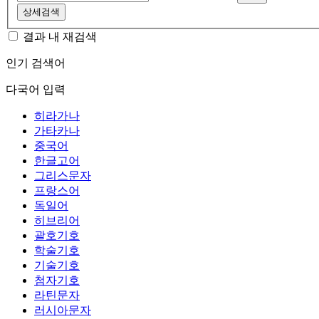
상세검색
결과 내 재검색
인기 검색어
다국어 입력
히라가나
가타카나
중국어
한글고어
그리스문자
프랑스어
독일어
히브리어
괄호기호
학술기호
기술기호
첨자기호
라틴문자
러시아문자