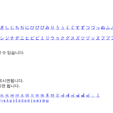
ぎ
し
じ
ち
ぢ
に
ひ
び
ぴ
み
り
う
ぅ
く
ぐ
す
ず
つ
づ
っ
ぬ
ふ
シ
ジ
チ
ヂ
ニ
ヒ
ビ
ピ
ミ
リ
ウ
ゥ
ク
グ
ス
ズ
ツ
ヅ
ッ
ヌ
フ
ブ
할 수 있습니다.
누르시면됩니다.
시면 됩니다.
ㅻ
ㅼ
ㅽ
ㅾ
ㅿ
ㆀ
ㆁ
ㆂ
ㆃ
ㆄ
ㆅ
ㆆ
ㆇ
ㆈ
ㆉ
ㆊ
ㆋ
ㆌ
ㆍ
ㆎ
θ
ι
κ
λ
μ
ν
ξ
ο
π
ρ
σ
τ
υ
φ
χ
ψ
ω