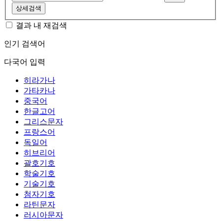
상세검색
결과 내 재검색
인기 검색어
다국어 입력
히라가나
가타카나
중국어
한글고어
그리스문자
프랑스어
독일어
히브리어
괄호기호
학술기호
기술기호
첨자기호
라틴문자
러시아문자