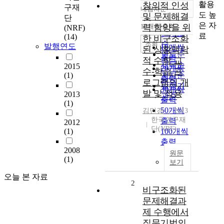
활용
창의적 인성
구재
내림차순
정확도
도 높
및 문제해결
단
순
은 자
10개씩 출력
력 함양을 위
(NRF)
내림차순
인기도
료
(14)
한 비구조화
순
조회
발행연도
10개씩
된 상황맥락
연도순
출력
적 수학 교
제목순
2015
20개씩
수-학습 프
(1)
저자순
출력
로그램의 개
발행기
30개씩
발 및 적용
2013
관순
출력
(1)
50개씩
김민경
2013
한국연구재
출력
2012
단(NRF)
(1)
100개씩
출력
2008
원문
(1)
보기
오늘 본 자료
2
비구조화된
문제해결과
제 수행에서
질문기법의