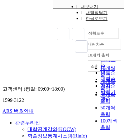
내보내기
내책장담기
한글로보기
정확도순
내림차순
정확도
순
10개씩 출력
내림차순
인기도
순
조회
10개씩
연도순
출력
제목순
20개씩
저자순
출력
고객센터 (평일: 09:00~18:00)
발행기
30개씩
관순
1599-3122
출력
50개씩
ARS 번호안내
출력
100개씩
관련누리집
출력
대학공개강의(KOCW)
학술정보통계시스템(Rinfo)