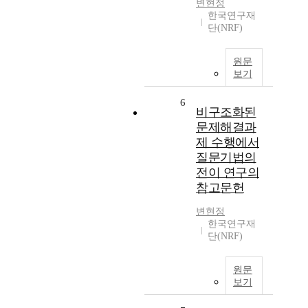
변현정
한국연구재
단(NRF)
원문
보기
6
비구조화된
문제해결과
제 수행에서
질문기법의
전이 연구의
참고문헌
변현정
한국연구재
단(NRF)
원문
보기