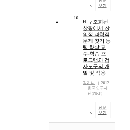
원문
보기
10
비구조화된
상황에서 창
의적 과학적
문제 찾기 능
력 향상 교
수-학습 프
로그램과 검
사도구의 개
발 및 적용
김지나
2012
한국연구재
단(NRF)
원문
보기