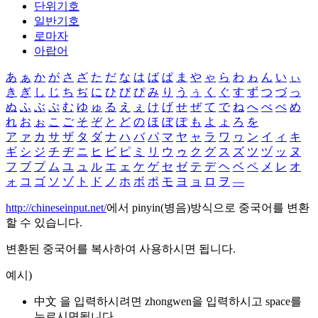
단위기호
일반기호
로마자
아랍어
あ
ぁ
か
が
さ
ざ
た
だ
な
は
ば
ぱ
ま
や
ゃ
ら
わ
ゎ
ん
い
ぃ
き
ぎ
し
じ
ち
ぢ
に
ひ
び
ぴ
み
り
う
ぅ
く
ぐ
す
ず
つ
づ
っ
ぬ
ふ
ぶ
ぷ
む
ゆ
ゅ
る
え
ぇ
け
げ
せ
ぜ
て
で
ね
へ
べ
ぺ
め
れ
お
ぉ
こ
ご
そ
ぞ
と
ど
の
ほ
ぼ
ぽ
も
よ
ょ
ろ
を
ア
ァ
カ
サ
ザ
タ
ダ
ナ
ハ
バ
パ
マ
ヤ
ャ
ラ
ワ
ヮ
ン
イ
ィ
キ
ギ
シ
ジ
チ
ヂ
ニ
ヒ
ビ
ピ
ミ
リ
ウ
ゥ
ク
グ
ス
ズ
ツ
ヅ
ッ
ヌ
フ
ブ
プ
ム
ユ
ュ
ル
エ
ェ
ケ
ゲ
セ
ゼ
テ
デ
ヘ
ベ
ペ
メ
レ
オ
ォ
コ
ゴ
ソ
ゾ
ト
ド
ノ
ホ
ボ
ポ
モ
ヨ
ョ
ロ
ヲ
―
http://chineseinput.net/
에서 pinyin(병음)방식으로 중국어를 변환
할 수 있습니다.
변환된 중국어를 복사하여 사용하시면 됩니다.
예시)
中文 을 입력하시려면
zhongwen
을 입력하시고 space를
누르시면됩니다.