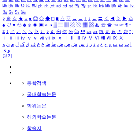
㎒
㎓
㎔
Ω
㏀
㏁
㎊
㎋
㎌
㏖
㏅
㎭
㎮
㎯
㏛
㎩
㎪
㎫
㎬
㏝
㏐
㏓
㏃
㏉
㏜
㏆
§
※
☆
★
○
●
◎
◇
◆
□
■
△
▽
→
←
↑
↓
↔
〓
◁
◀
▷
▶
♤
♠
♡
♥
♧
♣
⊙
◈
▣
◐
◑
▒
▤
▥
▨
▧
▦
▩
♨
☏
☎
☜
☞
¶
†
‡
↕
↗
↙
↖
↘
♭
♩
♪
♬
㉿
㈜
№
㏇
™
㏂
㏘
℡
＃
＆
＊
＠
ª
º
ⅰ
ⅱ
ⅲ
ⅳ
ⅴ
ⅵ
ⅶ
ⅷ
ⅸ
ⅹ
Ⅰ
Ⅱ
Ⅲ
Ⅳ
Ⅴ
Ⅵ
Ⅶ
Ⅷ
Ⅸ
Ⅹ
ا
ب
ت
ث
ج
ح
خ
د
ذ
ر
ز
س
ش
ص
ض
ط
ظ
ع
غ
ف
ق
ک
ل
م
ن
ه
و
ی
닫기
통합검색
국내학술논문
학위논문
해외학술논문
학술지