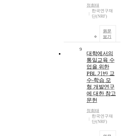
정희태
한국연구재
단(NRF)
원문
보기
9
대학에서의
통일교육 수
업을 위한
PBL 기반 교
수-학습 모
형 개발연구
에 대한 참고
문헌
정희태
한국연구재
단(NRF)