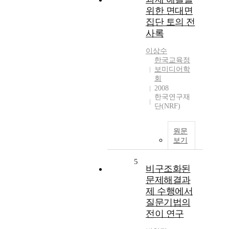
위한 면대면
집단 토의 전
사록
이상수
한국교육정
보미디어학
회
2008
한국연구재
단(NRF)
원문
보기
5
비구조화된
문제해결과
제 수행에서
질문기법의
전이 연구