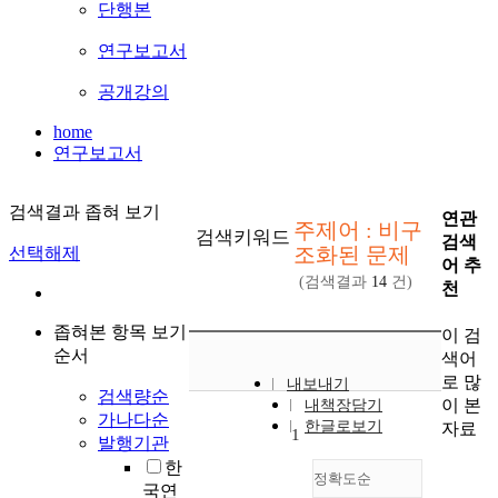
단행본
연구보고서
공개강의
home
연구보고서
검색결과 좁혀 보기
연관
주제어 : 비구
검색키워드
검색
조화된 문제
선택해제
어 추
(검색결과
14
건)
천
좁혀본 항목 보기
이 검
순서
색어
로 많
내보내기
검색량순
이 본
내책장담기
가나다순
한글로보기
자료
1
발행기관
한
정확도순
국연