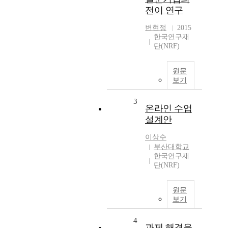
전이 연구
변현정
2015
한국연구재
단(NRF)
원문
보기
3
온라인 수업
설계안
이상수
부산대학교
한국연구재
단(NRF)
원문
보기
4
과제 해결을