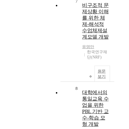
7
비구조적 문
제상황 이해
를 위한 체
제-해석적
수업체제설
계모델 개발
유영만
한국연구재
단(NRF)
원문
보기
8
대학에서의
통일교육 수
업을 위한
PBL 기반 교
수-학습 모
형 개발