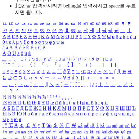
北京 을 입력하시려면
beijing
을 입력하시고 space를 누르
시면 됩니다.
ㅥ
ㅦ
ㅧ
ㅨ
ㅩ
ㅪ
ㅫ
ㅬ
ㅭ
ㅮ
ㅯ
ㅰ
ㅱ
ㅲ
ㅳ
ㅴ
ㅵ
ㅶ
ㅷ
ㅸ
ㅹ
ㅺ
ㅻ
ㅼ
ㅽ
ㅾ
ㅿ
ㆀ
ㆁ
ㆂ
ㆃ
ㆄ
ㆅ
ㆆ
ㆇ
ㆈ
ㆉ
ㆊ
ㆋ
ㆌ
ㆍ
ㆎ
Α
Β
Γ
Δ
Ε
Ζ
Η
Θ
Ι
Κ
Λ
Μ
Ν
Ξ
Ο
Π
Ρ
Σ
Τ
Υ
Φ
Χ
Ψ
Ω
α
β
γ
δ
ε
ζ
η
θ
ι
κ
λ
μ
ν
ξ
ο
π
ρ
σ
τ
υ
φ
χ
ψ
ω
á
à
Á
À
é
è
É
È
ç
Ç
ê
Ä
Ö
Ü
ä
ö
ü
ß
ְ
ֳ
ֲ
ֱ
ָ
ַ
ֵ
ֶ
ִ
ֹ
ּ
ֻ
ׂ
ׁ
ּ
ב
ה
נ
מ
צ
ת
ץ
ש
ד
ג
כ
ע
י
ח
ל
ך
ף
ק
ר
א
ט
ו
ן
ם
פ
‘
’
“
”
〔
〕
〈
〉
「
」
『
』
【
】
＂
（
）
［
］
｛
｝
±
×
÷
≠
≤
≥
∞
∴
♂
♀
∠
⊥
⌒
∂
∇
≡
≒
≪
≫
√
∽
∝
∵
∫
∬
∈
∋
⊆
⊇
⊂
⊃
∪
∩
∧
∨
￢
⇒
⇔
∀
∃
∮
∑
∏
＋
－
＜
＝
＞
、
。
·
‥
…
¨
〃
―
∥
＼
∼
´
～
ˇ
˘
˝
˚
˙
¸
˛
¡
¿
ː
！
＇
，
．
／
：
；
？
＾
＿
｀
｜
½
⅓
⅔
¼
¾
⅛
⅜
⅝
⅞
¹
²
³
⁴
ⁿ
₁
₂
₃
₄
Æ
Ð
Ħ
Ĳ
Ł
Ø
Œ
Þ
Ŧ
Ŋ
æ
đ
ð
ħ
ı
ĳ
ĸ
ŀ
ł
ø
œ
ß
þ
ŧ
ŋ
ŉ
А
Б
В
Г
Д
Е
Ё
Ж
З
И
Й
К
Л
М
Н
О
П
Р
С
Т
У
Ф
Х
Ц
Ч
Ш
Щ
Ъ
Ы
Ь
Э
Ю
Я
а
б
в
г
д
е
ё
ж
з
и
й
к
л
м
н
о
п
р
с
т
у
ф
х
ц
ч
ш
щ
ъ
ы
ь
э
ю
я
′
″
℃
Å
￠
￡
￥
¤
℉
‰
＄
％
Ｆ
￦
㎕
㎖
㎗
ℓ
㎘
㏄
㎣
㎤
㎥
㎦
㎙
㎚
㎛
㎜
㎝
㎞
㎟
㎠
㎡
㎢
㏊
㎍
㎎
㎏
㏏
㎈
㎉
㏈
㎧
㎨
㎰
㎱
㎲
㎳
㎴
㎵
㎶
㎷
㎸
㎹
㎀
㎁
㎂
㎃
㎄
㎺
㎻
㎽
㎾
㎿
㎐
㎑