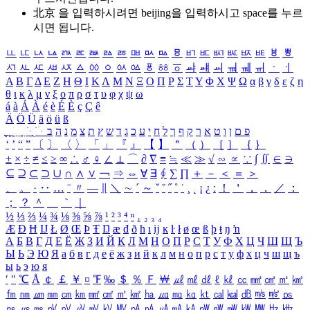
北京 을 입력하시려면
beijing
을 입력하시고 space를 누르
시면 됩니다.
ㅥ
ㅦ
ㅧ
ㅨ
ㅩ
ㅪ
ㅫ
ㅬ
ㅭ
ㅮ
ㅯ
ㅰ
ㅱ
ㅲ
ㅳ
ㅴ
ㅵ
ㅶ
ㅷ
ㅸ
ㅹ
ㅺ
ㅻ
ㅼ
ㅽ
ㅾ
ㅿ
ㆀ
ㆁ
ㆂ
ㆃ
ㆄ
ㆅ
ㆆ
ㆇ
ㆈ
ㆉ
ㆊ
ㆋ
ㆌ
ㆍ
ㆎ
Α
Β
Γ
Δ
Ε
Ζ
Η
Θ
Ι
Κ
Λ
Μ
Ν
Ξ
Ο
Π
Ρ
Σ
Τ
Υ
Φ
Χ
Ψ
Ω
α
β
γ
δ
ε
ζ
η
θ
ι
κ
λ
μ
ν
ξ
ο
π
ρ
σ
τ
υ
φ
χ
ψ
ω
á
à
Á
À
é
è
É
È
ç
Ç
ê
Ä
Ö
Ü
ä
ö
ü
ß
ְ
ֳ
ֲ
ֱ
ָ
ַ
ֵ
ֶ
ִ
ֹ
ּ
ֻ
ׂ
ׁ
ּ
ב
ה
נ
מ
צ
ת
ץ
ש
ד
ג
כ
ע
י
ח
ל
ך
ף
ק
ר
א
ט
ו
ן
ם
פ
‘
’
“
”
〔
〕
〈
〉
「
」
『
』
【
】
＂
（
）
［
］
｛
｝
±
×
÷
≠
≤
≥
∞
∴
♂
♀
∠
⊥
⌒
∂
∇
≡
≒
≪
≫
√
∽
∝
∵
∫
∬
∈
∋
⊆
⊇
⊂
⊃
∪
∩
∧
∨
￢
⇒
⇔
∀
∃
∮
∑
∏
＋
－
＜
＝
＞
、
。
·
‥
…
¨
〃
―
∥
＼
∼
´
～
ˇ
˘
˝
˚
˙
¸
˛
¡
¿
ː
！
＇
，
．
／
：
；
？
＾
＿
｀
｜
½
⅓
⅔
¼
¾
⅛
⅜
⅝
⅞
¹
²
³
⁴
ⁿ
₁
₂
₃
₄
Æ
Ð
Ħ
Ĳ
Ł
Ø
Œ
Þ
Ŧ
Ŋ
æ
đ
ð
ħ
ı
ĳ
ĸ
ŀ
ł
ø
œ
ß
þ
ŧ
ŋ
ŉ
А
Б
В
Г
Д
Е
Ё
Ж
З
И
Й
К
Л
М
Н
О
П
Р
С
Т
У
Ф
Х
Ц
Ч
Ш
Щ
Ъ
Ы
Ь
Э
Ю
Я
а
б
в
г
д
е
ё
ж
з
и
й
к
л
м
н
о
п
р
с
т
у
ф
х
ц
ч
ш
щ
ъ
ы
ь
э
ю
я
′
″
℃
Å
￠
￡
￥
¤
℉
‰
＄
％
Ｆ
￦
㎕
㎖
㎗
ℓ
㎘
㏄
㎣
㎤
㎥
㎦
㎙
㎚
㎛
㎜
㎝
㎞
㎟
㎠
㎡
㎢
㏊
㎍
㎎
㎏
㏏
㎈
㎉
㏈
㎧
㎨
㎰
㎱
㎲
㎳
㎴
㎵
㎶
㎷
㎸
㎹
㎀
㎁
㎂
㎃
㎄
㎺
㎻
㎽
㎾
㎿
㎐
㎑