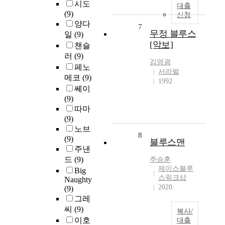
시도
대출
(9)
신청
양다
7
무정 블루스
일
(9)
[악보]
챈슬
러
(9)
김영광
페노
서라벌
메코
(9)
1992
쎄이
(9)
따마
(9)
노브
8
(9)
블루스맨
주낸
드
(9)
주승훈
제이스블루
Big
스워크샵
Naughty
2020
(9)
그레
씨
(9)
복사/
이호
대출