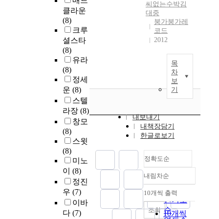
매드
씨없는수박김
클라운
대중
(8)
붕가붕가레
크루
코드
셜스타
2012
(8)
유라
목
(8)
차
정세
보
운
(8)
기
스텔
라장
(8)
내보내기
창모
내책장담기
(8)
한글로보기
스윗
(8)
정확도순
미노
이
(8)
내림차순
정확도
정진
순
우
(7)
10개씩 출력
내림차순
인기도
이바
순
조회
다
(7)
10개씩