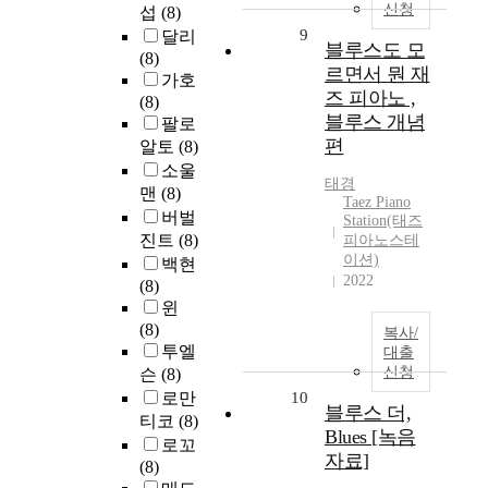
신청
섭
(8)
9
달리
블루스도 모
(8)
르면서 뭔 재
가호
즈 피아노 ,
(8)
블루스 개념
팔로
편
알토
(8)
소울
태경
맨
(8)
Taez Piano
버벌
Station(태즈
진트
(8)
피아노스테
이션)
백현
2022
(8)
윈
(8)
복사/
투엘
대출
신청
슨
(8)
로만
10
블루스 더,
티코
(8)
Blues [녹음
로꼬
자료]
(8)