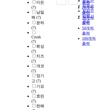
연도순
이든
출력
제목순
(7)
20개씩
저자순
남일
출력
발행기
해
(7)
30개씩
관순
윤하
출력
(7)
50개씩
출력
Crush
100개씩
(7)
출력
휘성
(7)
치즈
(7)
개코
(7)
정기
고
(7)
기묘
(7)
효린
(7)
한해