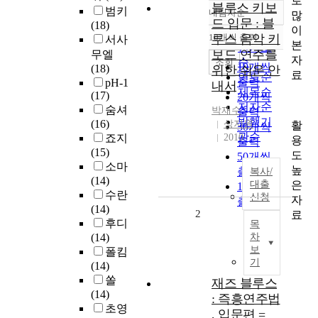
로
블루스 키보
범키
내림차순
많
정확도
드 입문 : 블
(18)
이
순
10개씩 출력
루스 음악 키
서사
내림차순
본
인기도
보드 연주를
무엘
자
순
조회
10개씩
(18)
위한 쉬운 안
료
연도순
출력
pH-1
내서
제목순
(17)
20개씩
저자순
숨셔
박재수
출력
발행기
(16)
상지원
활
30개씩
관순
죠지
2010
용
출력
(15)
도
50개씩
소마
높
출력
복사/
(14)
은
대출
100개씩
수란
신청
자
출력
(14)
2
료
후디
목
(14)
차
보
폴킴
기
(14)
쏠
재즈 블루스
(14)
: 즉흥연주법
초영
, 입문편 =