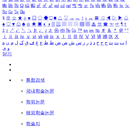
㎒
㎓
㎔
Ω
㏀
㏁
㎊
㎋
㎌
㏖
㏅
㎭
㎮
㎯
㏛
㎩
㎪
㎫
㎬
㏝
㏐
㏓
㏃
㏉
㏜
㏆
§
※
☆
★
○
●
◎
◇
◆
□
■
△
▽
→
←
↑
↓
↔
〓
◁
◀
▷
▶
♤
♠
♡
♥
♧
♣
⊙
◈
▣
◐
◑
▒
▤
▥
▨
▧
▦
▩
♨
☏
☎
☜
☞
¶
†
‡
↕
↗
↙
↖
↘
♭
♩
♪
♬
㉿
㈜
№
㏇
™
㏂
㏘
℡
＃
＆
＊
＠
ª
º
ⅰ
ⅱ
ⅲ
ⅳ
ⅴ
ⅵ
ⅶ
ⅷ
ⅸ
ⅹ
Ⅰ
Ⅱ
Ⅲ
Ⅳ
Ⅴ
Ⅵ
Ⅶ
Ⅷ
Ⅸ
Ⅹ
ا
ب
ت
ث
ج
ح
خ
د
ذ
ر
ز
س
ش
ص
ض
ط
ظ
ع
غ
ف
ق
ک
ل
م
ن
ه
و
ی
닫기
통합검색
국내학술논문
학위논문
해외학술논문
학술지