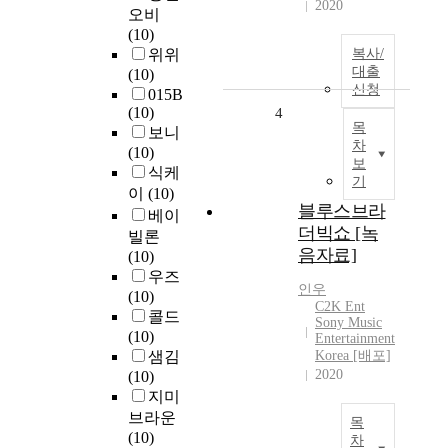
2020
오비
(10)
위위
복사/
대출
(10)
신청
015B
(10)
4
목
보니
차
(10)
보
식케
기
이
(10)
블루스브라
베이
더빅쇼 [녹
빌론
음자료]
(10)
우즈
인우
(10)
C2K Ent
콜드
Sony Music
(10)
Entertainment
샘김
Korea [배포]
2020
(10)
지미
브라운
목
(10)
차