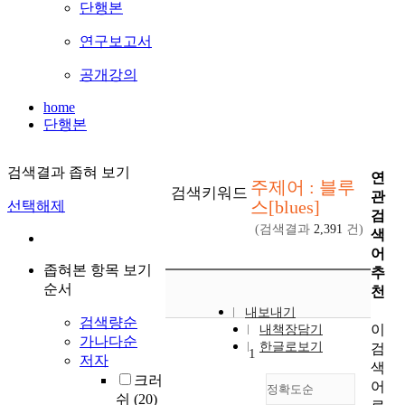
단행본
연구보고서
공개강의
home
단행본
검색결과 좁혀 보기
연
주제어 : 블루
검색키워드
관
스[blues]
선택해제
검
(검색결과
2,391
건)
색
어
좁혀본 항목 보기
추
순서
천
내보내기
검색량순
이
내책장담기
가나다순
한글로보기
검
1
저자
색
크러
어
정확도순
쉬
(20)