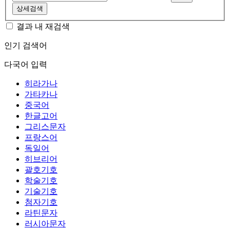
상세검색
결과 내 재검색
인기 검색어
다국어 입력
히라가나
가타카나
중국어
한글고어
그리스문자
프랑스어
독일어
히브리어
괄호기호
학술기호
기술기호
첨자기호
라틴문자
러시아문자