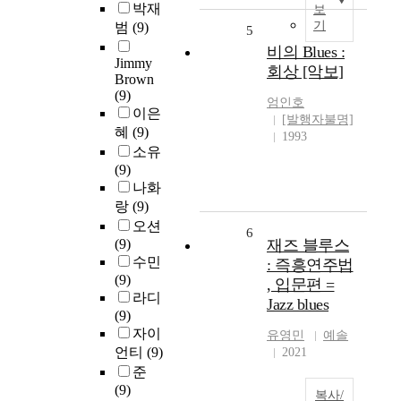
박재
보
기
범
(9)
5
비의 Blues :
Jimmy
회상 [악보]
Brown
(9)
엄인호
이은
[발행자불명]
혜
(9)
1993
소유
(9)
나화
랑
(9)
오션
6
(9)
재즈 블루스
수민
: 즉흥연주법
(9)
, 입문편 =
라디
Jazz blues
(9)
자이
유영민
예솔
언티
(9)
2021
준
(9)
복사/