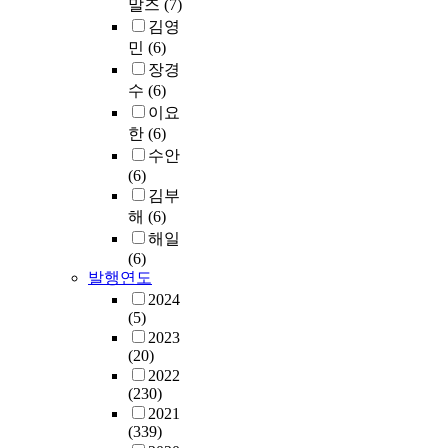
말즈
(7)
김영
민
(6)
장경
수
(6)
이요
한
(6)
수안
(6)
김부
해
(6)
해일
(6)
발행연도
2024
(5)
2023
(20)
2022
(230)
2021
(339)