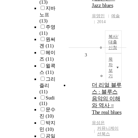
(13)
Jazz blues
지바
노프
유영민
예솔
(13)
2014
주영
(11)
복사/
원써
대출
겐
(11)
신청
헤이
3
즈
(11)
목
차
윌콕
보
스
(11)
기
그리
더 리얼 블루
즐리
스 : 블루스
(11)
Sudi
음악의 이해
(11)
와 역사 =
문수
The real blues
진
(10)
박지
유성은
커뮤니케이
민
(10)
션북스
공일