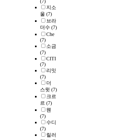
(7)
지소
울
(7)
브라
더수
(7)
Che
(7)
소금
(7)
CITI
(7)
리밋
(7)
더
스윗
(7)
크르
르
(7)
웬
(7)
수디
(7)
릴러