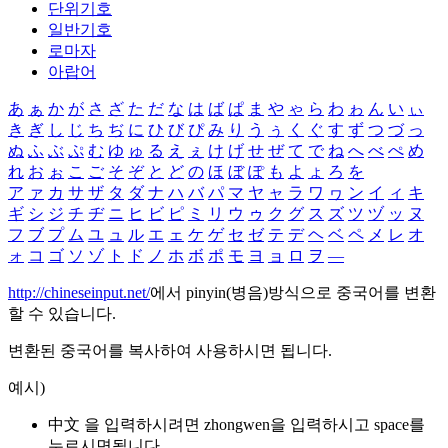
단위기호
일반기호
로마자
아랍어
あ
ぁ
か
が
さ
ざ
た
だ
な
は
ば
ぱ
ま
や
ゃ
ら
わ
ゎ
ん
い
ぃ
き
ぎ
し
じ
ち
ぢ
に
ひ
び
ぴ
み
り
う
ぅ
く
ぐ
す
ず
つ
づ
っ
ぬ
ふ
ぶ
ぷ
む
ゆ
ゅ
る
え
ぇ
け
げ
せ
ぜ
て
で
ね
へ
べ
ぺ
め
れ
お
ぉ
こ
ご
そ
ぞ
と
ど
の
ほ
ぼ
ぽ
も
よ
ょ
ろ
を
ア
ァ
カ
サ
ザ
タ
ダ
ナ
ハ
バ
パ
マ
ヤ
ャ
ラ
ワ
ヮ
ン
イ
ィ
キ
ギ
シ
ジ
チ
ヂ
ニ
ヒ
ビ
ピ
ミ
リ
ウ
ゥ
ク
グ
ス
ズ
ツ
ヅ
ッ
ヌ
フ
ブ
プ
ム
ユ
ュ
ル
エ
ェ
ケ
ゲ
セ
ゼ
テ
デ
ヘ
ベ
ペ
メ
レ
オ
ォ
コ
ゴ
ソ
ゾ
ト
ド
ノ
ホ
ボ
ポ
モ
ヨ
ョ
ロ
ヲ
―
http://chineseinput.net/
에서 pinyin(병음)방식으로 중국어를 변환
할 수 있습니다.
변환된 중국어를 복사하여 사용하시면 됩니다.
예시)
中文 을 입력하시려면
zhongwen
을 입력하시고 space를
누르시면됩니다.