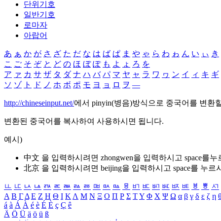
단위기호
일반기호
로마자
아랍어
あ
ぁ
か
が
さ
ざ
た
だ
な
は
ば
ぱ
ま
や
ゃ
ら
わ
ゎ
ん
い
ぃ
き
こ
ご
そ
ぞ
と
ど
の
ほ
ぼ
ぽ
も
よ
ょ
ろ
を
ア
ァ
カ
サ
ザ
タ
ダ
ナ
ハ
バ
パ
マ
ヤ
ャ
ラ
ワ
ヮ
ン
イ
ィ
キ
ギ
ソ
ゾ
ト
ド
ノ
ホ
ボ
ポ
モ
ヨ
ョ
ロ
ヲ
―
http://chineseinput.net/
에서 pinyin(병음)방식으로 중국어를 변환
변환된 중국어를 복사하여 사용하시면 됩니다.
예시)
中文 을 입력하시려면
zhongwen
을 입력하시고 space를
北京 을 입력하시려면
beijing
을 입력하시고 space를 누르
ㅥ
ㅦ
ㅧ
ㅨ
ㅩ
ㅪ
ㅫ
ㅬ
ㅭ
ㅮ
ㅯ
ㅰ
ㅱ
ㅲ
ㅳ
ㅴ
ㅵ
ㅶ
ㅷ
ㅸ
ㅹ
ㅺ
Α
Β
Γ
Δ
Ε
Ζ
Η
Θ
Ι
Κ
Λ
Μ
Ν
Ξ
Ο
Π
Ρ
Σ
Τ
Υ
Φ
Χ
Ψ
Ω
α
β
γ
δ
ε
ζ
η
á
à
Á
À
é
è
É
È
ç
Ç
ê
Ä
Ö
Ü
ä
ö
ü
ß