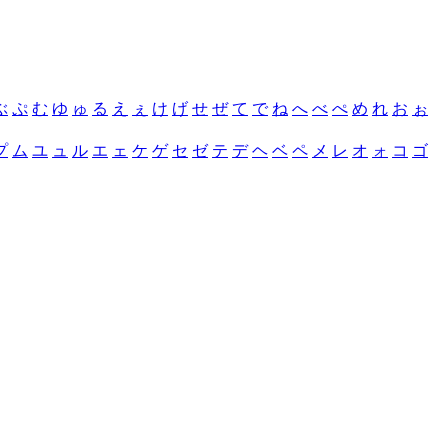
ぶ
ぷ
む
ゆ
ゅ
る
え
ぇ
け
げ
せ
ぜ
て
で
ね
へ
べ
ぺ
め
れ
お
ぉ
プ
ム
ユ
ュ
ル
エ
ェ
ケ
ゲ
セ
ゼ
テ
デ
ヘ
ベ
ペ
メ
レ
オ
ォ
コ
ゴ