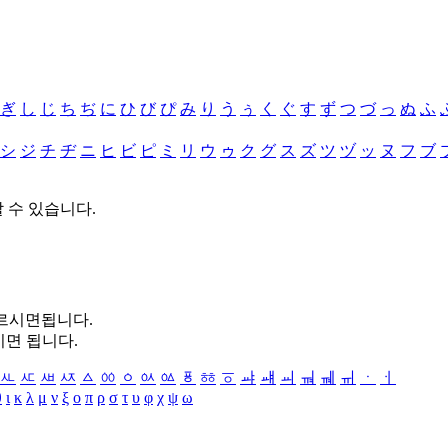
ぎ
し
じ
ち
ぢ
に
ひ
び
ぴ
み
り
う
ぅ
く
ぐ
す
ず
つ
づ
っ
ぬ
ふ
シ
ジ
チ
ヂ
ニ
ヒ
ビ
ピ
ミ
リ
ウ
ゥ
ク
グ
ス
ズ
ツ
ヅ
ッ
ヌ
フ
ブ
할 수 있습니다.
누르시면됩니다.
시면 됩니다.
ㅻ
ㅼ
ㅽ
ㅾ
ㅿ
ㆀ
ㆁ
ㆂ
ㆃ
ㆄ
ㆅ
ㆆ
ㆇ
ㆈ
ㆉ
ㆊ
ㆋ
ㆌ
ㆍ
ㆎ
θ
ι
κ
λ
μ
ν
ξ
ο
π
ρ
σ
τ
υ
φ
χ
ψ
ω