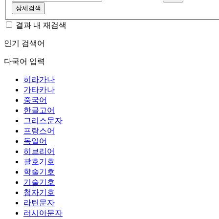
상세검색
결과 내 재검색
인기 검색어
다국어 입력
히라가나
가타카나
중국어
한글고어
그리스문자
프랑스어
독일어
히브리어
괄호기호
학술기호
기술기호
첨자기호
라틴문자
러시아문자