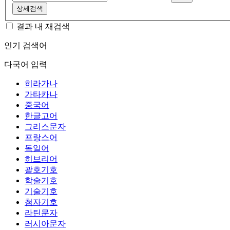
상세검색
결과 내 재검색
인기 검색어
다국어 입력
히라가나
가타카나
중국어
한글고어
그리스문자
프랑스어
독일어
히브리어
괄호기호
학술기호
기술기호
첨자기호
라틴문자
러시아문자