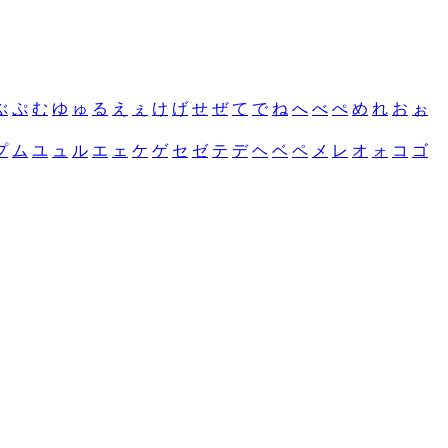
ぶ
ぷ
む
ゆ
ゅ
る
え
ぇ
け
げ
せ
ぜ
て
で
ね
へ
べ
ぺ
め
れ
お
ぉ
プ
ム
ユ
ュ
ル
エ
ェ
ケ
ゲ
セ
ゼ
テ
デ
ヘ
ベ
ペ
メ
レ
オ
ォ
コ
ゴ