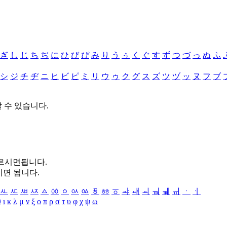
ぎ
し
じ
ち
ぢ
に
ひ
び
ぴ
み
り
う
ぅ
く
ぐ
す
ず
つ
づ
っ
ぬ
ふ
シ
ジ
チ
ヂ
ニ
ヒ
ビ
ピ
ミ
リ
ウ
ゥ
ク
グ
ス
ズ
ツ
ヅ
ッ
ヌ
フ
ブ
할 수 있습니다.
누르시면됩니다.
시면 됩니다.
ㅻ
ㅼ
ㅽ
ㅾ
ㅿ
ㆀ
ㆁ
ㆂ
ㆃ
ㆄ
ㆅ
ㆆ
ㆇ
ㆈ
ㆉ
ㆊ
ㆋ
ㆌ
ㆍ
ㆎ
θ
ι
κ
λ
μ
ν
ξ
ο
π
ρ
σ
τ
υ
φ
χ
ψ
ω