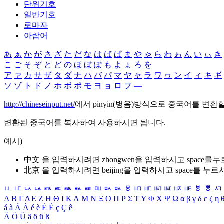
단위기호
일반기호
로마자
아랍어
あ
ぁ
か
が
さ
ざ
た
だ
な
は
ば
ぱ
ま
や
ゃ
ら
わ
ゎ
ん
い
ぃ
き
こ
ご
そ
ぞ
と
ど
の
ほ
ぼ
ぽ
も
よ
ょ
ろ
を
ア
ァ
カ
サ
ザ
タ
ダ
ナ
ハ
バ
パ
マ
ヤ
ャ
ラ
ワ
ヮ
ン
イ
ィ
キ
ギ
ソ
ゾ
ト
ド
ノ
ホ
ボ
ポ
モ
ヨ
ョ
ロ
ヲ
―
http://chineseinput.net/
에서 pinyin(병음)방식으로 중국어를 변환
변환된 중국어를 복사하여 사용하시면 됩니다.
예시)
中文 을 입력하시려면
zhongwen
을 입력하시고 space를
北京 을 입력하시려면
beijing
을 입력하시고 space를 누르
ㅥ
ㅦ
ㅧ
ㅨ
ㅩ
ㅪ
ㅫ
ㅬ
ㅭ
ㅮ
ㅯ
ㅰ
ㅱ
ㅲ
ㅳ
ㅴ
ㅵ
ㅶ
ㅷ
ㅸ
ㅹ
ㅺ
Α
Β
Γ
Δ
Ε
Ζ
Η
Θ
Ι
Κ
Λ
Μ
Ν
Ξ
Ο
Π
Ρ
Σ
Τ
Υ
Φ
Χ
Ψ
Ω
α
β
γ
δ
ε
ζ
η
á
à
Á
À
é
è
É
È
ç
Ç
ê
Ä
Ö
Ü
ä
ö
ü
ß