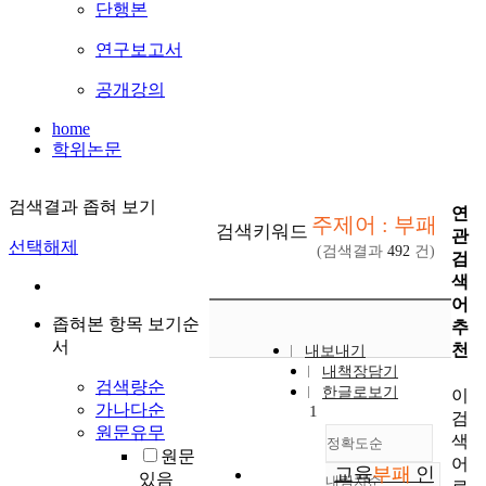
단행본
연구보고서
공개강의
home
학위논문
검색결과 좁혀 보기
연
주제어 : 부패
검색키워드
관
선택해제
(검색결과
492
건)
검
색
어
좁혀본 항목 보기순
추
서
천
내보내기
내책장담기
검색량순
한글로보기
이
가나다순
1
검
원문유무
색
정확도순
원문
어
교육
부패
인
있음
내림차순