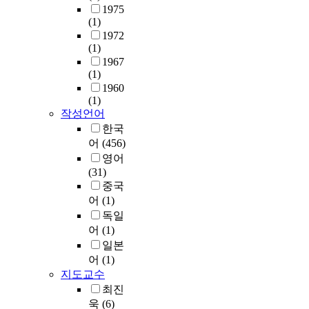
지
부
관
i
1975
e
s
합
수
패
행
(1)
b
r
o
하
(
를
수
1972
i
a
f
여
C
보
(1)
용
l
t
t
중
P
는
1967
도
i
i
h
국
I
5
(1)
에
t
o
i
의
,
개
1960
미
i
n
s
정
C
의
(1)
치
e
c
s
부
o
인
작성언어
는
s
o
t
규
r
식
한국
다
t
r
u
모
r
유
어
(456)
른
o
p
d
가
u
형
영어
요
f
o
y
부
p
을
(31)
인
a
r
a
패
t
도
중국
들
i
a
r
에
i
출
어
(1)
에
r
t
e
어
o
하
대
l
독일
i
t
떠
n
였
해
y
어
(1)
o
o
한
P
고
살
j
n
f
일본
영
e
,
펴
u
.
i
어
(1)
향
r
각
볼
d
F
n
지도교수
을
c
각
필
g
u
d
최진
미
e
의
요
e
r
t
치
욱
(6)
p
유