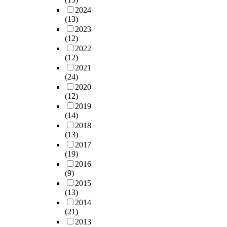
패
i
t
e
에
는
의
2024
로
n
i
o
대
항
Q
(13)
인
g
o
f
한
상
설
2023
식
o
n
t
연
부
(12)
문
하
f
a
h
구
정
2022
을
지
p
n
a
가
(12)
부
분
않
u
d
t
더
2021
패
류
을
b
t
,
(24)
적
를
하
수
l
h
t
2020
합
척
게
있
i
e
h
(12)
하
결
하
다
c
p
e
2019
다
하
였
.
e
e
c
(14)
고
겠
고
많
n
r
o
2018
할
다
,
은
t
(13)
c
r
수
는
인
선
e
2017
e
r
있
의
식
행
(19)
r
p
u
다
지
유
연
2016
p
t
p
.
를
형
(9)
구
r
i
t
본
표
에
2015
에
i
o
i
논
방
따
(13)
서
s
n
o
문
하
른
2014
관
e
t
n
은
며
부
(21)
행
s
o
o
중
다
패
2013
이
.
w
f