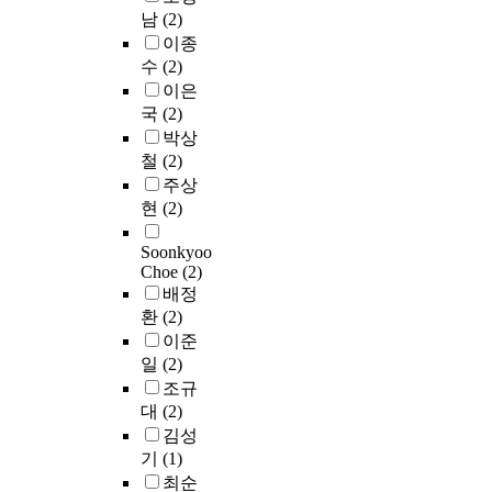
규
,
차
i
남
(2)
a
o
모
우
이
특
e
m
r
이종
가
리
가
히
n
o
r
수
(2)
부
나
있
올
c
u
u
이은
패
라
음
해
y
n
p
국
(2)
수
는
을
로
o
t
t
준
박상
1
확
시
f
o
i
에
0
철
(2)
인
행
t
f
o
양
0
할
주상
5
h
b
n
(
점
수
현
(2)
년
e
r
a
+
만
있
차
p
i
n
)
점
었
Soonkyoo
에
r
b
d
적
에
Choe
(2)
다
접
i
e
t
인
5
배정
.
어
v
r
o
영
7
적
환
(2)
들
a
y
s
향
점
절
이준
고
t
o
u
을
으
한
일
(2)
있
e
r
g
줄
로
인
조규
는
s
s
g
수
1
식
대
(2)
청
e
e
e
도
8
유
탁
c
김성
r
s
있
0
형
금
t
기
(1)
v
t
고
개
을
지
o
i
r
최순
음
조
구