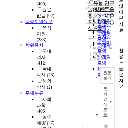
로
정확도
식유형 연구
(400)
많
순
10개씩 출력
: Q방법론을
원문
내림차순
이
인기도
활용하여 촌
없음
(92)
본
순
조회
10개씩
음성지원유무
지사례를 중
자
연도순
출력
음성
심으로
료
제목순
20개씩
지원
저자순
류진
출력
(283)
발행기
서울대학교
30개씩
학위유형
행정대학원
관순
활
출력
국내
2015
용
50개씩
석사
국내석사
도
출력
(412)
높
국내
100개씩
원문
은
박사
(78)
출력
보기
자
해외
본
료
박사
(2)
목
연
주제분류
차
구
사회
검
에
색
과학
서
조
(406)
는
회
농수
부
해양
(27)
패
음
2