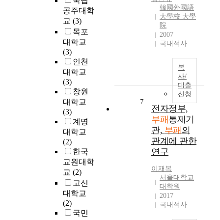
국립
p
을
의
단
韓國外國語
a
공주대학
o
등
일
기
大學校 大學
d
r
교
(3)
장
이
준
院
m
a
목포
한
아
2007
으
i
t
대학교
후
국내석사
니
로
n
i
(3)
에
며
할
i
o
인천
‘
우
수
복
s
n
대학교
큰
리
있
사/
t
s
(3)
정
사
는
대출
r
t
창원
부
회
Q
신청
a
h
대학교
7
,
에
샘
전자정부,
t
a
(3)
작
관
플
i
부패
통제기
t
계명
은
행
을
o
h
관,
부패
의
정
대학교
처
설
n
a
관계에 관한
부
(2)
럼
계
t
v
연구
’
한국
굳
하
o
e
에
교원대학
어
였
m
e
이재복
관
져
교
(2)
다
a
x
서울대학교
련
온
.
고신
n
대학원
c
된
일
Q
대학교
2017
a
l
논
도
샘
(2)
국내석사
g
u
의
많
플
국민
e
s
를