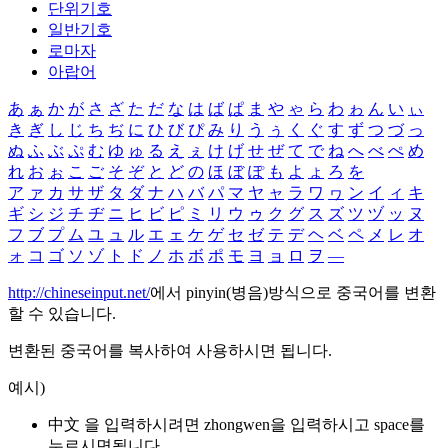
단위기호
일반기호
로마자
아랍어
あ
ぁ
か
が
さ
ざ
た
だ
な
は
ば
ぱ
ま
や
ゃ
ら
わ
ゎ
ん
い
ぃ
き
ぎ
し
じ
ち
ぢ
に
ひ
び
ぴ
み
り
う
ぅ
く
ぐ
す
ず
つ
づ
っ
ぬ
ふ
ぶ
ぷ
む
ゆ
ゅ
る
え
ぇ
け
げ
せ
ぜ
て
で
ね
へ
べ
ぺ
め
れ
お
ぉ
こ
ご
そ
ぞ
と
ど
の
ほ
ぼ
ぽ
も
よ
ょ
ろ
を
ア
ァ
カ
サ
ザ
タ
ダ
ナ
ハ
バ
パ
マ
ヤ
ャ
ラ
ワ
ヮ
ン
イ
ィ
キ
ギ
シ
ジ
チ
ヂ
ニ
ヒ
ビ
ピ
ミ
リ
ウ
ゥ
ク
グ
ス
ズ
ツ
ヅ
ッ
ヌ
フ
ブ
プ
ム
ユ
ュ
ル
エ
ェ
ケ
ゲ
セ
ゼ
テ
デ
ヘ
ベ
ペ
メ
レ
オ
ォ
コ
ゴ
ソ
ゾ
ト
ド
ノ
ホ
ボ
ポ
モ
ヨ
ョ
ロ
ヲ
―
http://chineseinput.net/
에서 pinyin(병음)방식으로 중국어를 변환
할 수 있습니다.
변환된 중국어를 복사하여 사용하시면 됩니다.
예시)
中文 을 입력하시려면
zhongwen
을 입력하시고 space를
누르시면됩니다.