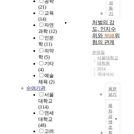
공학
성
행
(21)
듣
위
교육
기
의
(14)
인
처벌의 강
자연
식
도, 인지수
과학
(12)
유
위와
부패
위
인문
형
험의 관계
학
(11)
을
의약
파
윤영철
학
(5)
악
서울대학교
하
기타
대학원
2014
기
(4)
국내석사
위
예술
하
체육
(2)
여
수여기관
원문
교
서울
보기
육
대학교
C
부
목
(114)
o
패
차
연세
r
검
가
대학교
r
색
운
(48)
u
조
데
고려
p
회