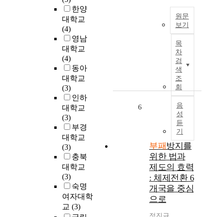
r
i
고
한양
를
o
n
원문
국
대학교
실
m
g
보기
민
(4)
시
d
t
들
공
영남
하
e
h
목
의
공
였
대학교
v
차
e
안
분
고
(4)
검
e
r
보
야
,
동아
색
l
o
를
에
응
대학교
조
o
l
유
서
답
회
(3)
p
e
지
의
자
인하
m
s
하
비
음
입
6
대학교
e
o
는
성
리
장
(3)
n
f
듣
것
나
에
부경
t
p
기
이
부
서
대학교
-
u
다
패
부패
방지를
개
(3)
o
b
.
는
인
위한 법과
충북
r
l
신
사
의
제도의 효력
대학교
i
i
공
실
가
(3)
: 체제전환 6
e
c
공
어
치
숙명
개국을 중심
n
c
관
제
관
여자대학
t
으로
o
리
오
을
교
(3)
e
r
론
늘
판
정진규
d