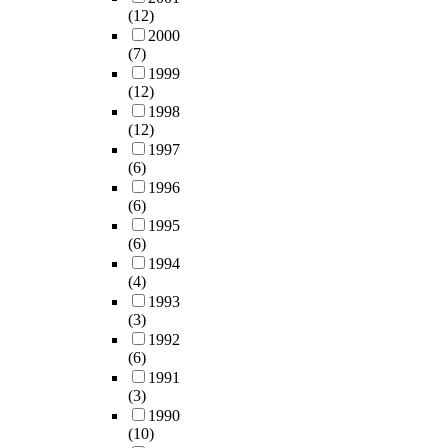
에
s
i
y
(12)
규
성
류
영
e
s
s
2000
모
기
후
향
r
h
b
(7)
에
구
,
을
v
m
e
1999
대
(
설
미
i
e
c
(12)
해
T
문
치
c
n
o
1998
연
I
에
는
e
(12)
t
m
구
,
포
요
a
1997
f
e
하
T
함
인
(6)
d
o
a
고
r
된
에
1996
m
r
p
자
a
8
(6)
관
i
t
o
한
n
개
1995
한
n
h
l
다
s
의
(6)
연
i
e
i
.
p
구
1994
구
s
e
t
a
체
(4)
가
t
m
i
또
r
적
1993
주
r
p
c
한
e
(3)
촌
를
a
l
a
본
n
1992
지
이
t
o
l
논
(6)
c
행
루
i
y
a
문
1991
y
위
어
o
e
n
(3)
에
I
에
왔
n
e
d
1990
서
n
대
으
i
s
s
(10)
는
t
해
며
n