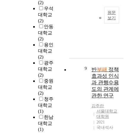
a
m
(2)
.
존
침
t
e
우석
정
재
자
원문
i
n
대학교
부
하
료
보기
o
i
(2)
규
는
,
n
t
I
안동
모
사
사
i
i
n
대학교
의
회
례
n
e
s
(2)
크
현
집
t
s
p
용인
기
상
,
h
d
i
대학교
는
의
내
e
i
t
(2)
각
하
부
p
r
e
광주
국
나
교
a
e
o
9
가
대학교
반
부패
정책
임
육
s
c
f
의
(2)
은
효과성 인식
자
t
t
t
실
중원
틀
료
과 관행수용
d
l
r
제
대학교
림
들
도의 관계에
e
y
e
상
(2)
없
을
관한 연구
v
r
n
황
청주
다
근
e
e
d
에
.
대학교
거
김주란
l
l
o
의
공
(1)
서울대학교
로
o
a
f
해
대학원
공
한남
구
p
t
s
많
2021
부
대학교
성
m
e
m
국내석사
이
패
(1)
하
e
d
a