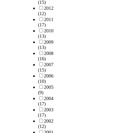
국
양
(15)
수
부
S
a
p
의
한
2012
용
패
i
r
u
3
(12)
대
정
의
n
d
b
1
2011
책
도
주
c
t
l
(17)
개
을
의
요
e
h
i
2010
성
지
차
원
t
e
c
(13)
(
속
이
인
h
r
o
2009
省
적
를
임
e
i
f
(13)
)
으
추
을
a
g
f
2008
을
로
가
지
r
(16)
h
i
대
전
적
적
e
2007
t
c
상
개
으
하
(15)
a
d
i
으
해
로
고
2006
o
e
a
로
왔
연
(10)
있
f
g
l
선
다
구
2005
으
r
s
정
.
하
(9)
나
e
h
하
그
기
2004
,
c
e
a
여
러
위
(17)
관
i
o
s
중
나
해
2003
행
v
f
a
국
국
(17)
Q
수
i
p
l
정
제
2002
설
용
l
u
w
부
(12)
투
문
도
n
a
의
2001
명
분