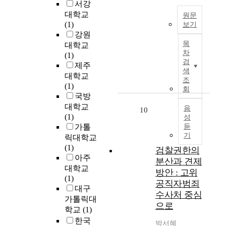
다
는
서강
였
n
t
l
를
대
고
대학교
원문
t
o
l
수
내
구
(1)
보기
a
c
g
있
적
체
강원
시
l
i
o
으
으
목
적
대학교
민
p
v
v
니
차
로
액
(1)
이
e
i
e
검
통
는
수
제주
부
r
l
r
색
일
사
에
대학교
패
i
l
n
조
한
회
대
(1)
와
o
회
i
m
기
자
해
국방
연
d
f
e
준
본
서
대학교
관
음
,
e
10
n
으
인
는
(1)
성
된
a
,
t
로
‘
교
가톨
듣
관
n
t
i
판
신
육
기
릭대학교
행
d
h
n
단
뢰
청
(1)
을
t
검찰권한의
e
r
하
’
의
아주
어
h
c
분산과 견제
e
는
를
가
대학교
떻
e
o
c
방안 : 고위
것
저
이
(1)
게
t
n
e
공직자범죄
이
하
드
대구
인
r
s
n
타
수사처 중심
시
라
가톨릭대
식
a
e
t
당
켜
으로
인
하
학교
(1)
n
q
y
하
사
과
고
s
한국
u
e
박서혜
지
회
기