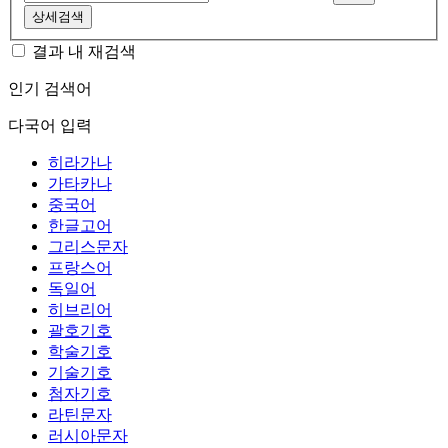
상세검색
결과 내 재검색
인기 검색어
다국어 입력
히라가나
가타카나
중국어
한글고어
그리스문자
프랑스어
독일어
히브리어
괄호기호
학술기호
기술기호
첨자기호
라틴문자
러시아문자