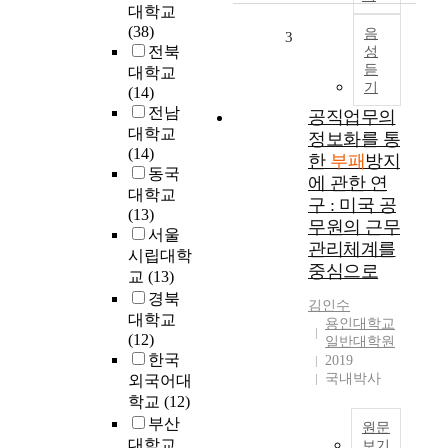
촌
대학교
t
지
(38)
i
음
3
사
전북
성
v
례
듣
대학교
e
에
기
(14)
a
초
전남
c
공직업무의
점
대학교
t
정보화를 통
을
(14)
s
한
부패
방지
맞
동국
o
에 관한 연
추
f
대학교
구 : 미국 공
어
t
(13)
분
무원의 근무
h
서울
석
관리체계를
e
시립대학
하
중심으로
e
교
(13)
였
m
경북
다
김인수
p
대학교
.
용인대학교
l
(12)
일반대학원
연
o
한국
2019
구
y
국내박사
외국어대
방
e
학교
(12)
법
e
부산
론
원문
s
으
대학교
보기