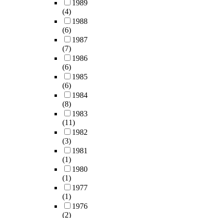
o
o
1989
지
e
부
인
c
f
c
(4)
금
r
패
구
l
p
i
1988
중
n
행
통
u
(6)
u
a
국
a
위
계
d
1987
b
l
국
t
인
학
(7)
e
l
p
내
i
지
적
1986
s
i
r
에
o
아
(6)
인
i
c
o
서
n
닌
1985
요
m
n
b
관
a
지
(6)
인
p
u
l
심
l
를
1984
들
o
c
e
을
)
다
(8)
을
r
l
m
많
가
시
1983
위
t
e
.
이
매
(11)
구
주
a
a
T
받
년
1982
분
로
n
r
h
고
(3)
발
케
살
t
p
e
있
1981
표
하
펴
r
o
p
(1)
는
하
였
보
e
w
u
1980
부
는
다
고
s
e
r
(1)
패
부
.
있
p
r
p
1977
문
패
그
었
o
g
o
(1)
제
인
결
다
n
e
s
1976
와
식
과
.
s
(2)
n
e
결