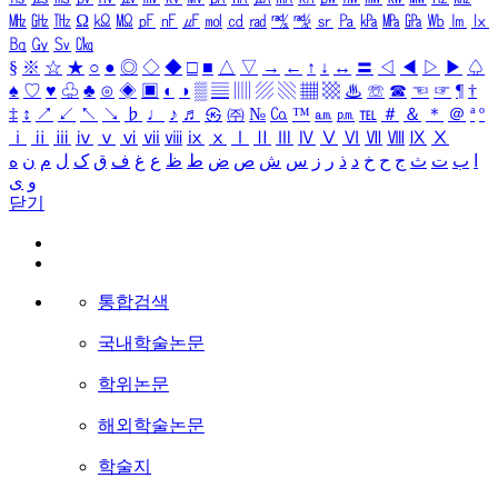
㎒
㎓
㎔
Ω
㏀
㏁
㎊
㎋
㎌
㏖
㏅
㎭
㎮
㎯
㏛
㎩
㎪
㎫
㎬
㏝
㏐
㏓
㏃
㏉
㏜
㏆
§
※
☆
★
○
●
◎
◇
◆
□
■
△
▽
→
←
↑
↓
↔
〓
◁
◀
▷
▶
♤
♠
♡
♥
♧
♣
⊙
◈
▣
◐
◑
▒
▤
▥
▨
▧
▦
▩
♨
☏
☎
☜
☞
¶
†
‡
↕
↗
↙
↖
↘
♭
♩
♪
♬
㉿
㈜
№
㏇
™
㏂
㏘
℡
＃
＆
＊
＠
ª
º
ⅰ
ⅱ
ⅲ
ⅳ
ⅴ
ⅵ
ⅶ
ⅷ
ⅸ
ⅹ
Ⅰ
Ⅱ
Ⅲ
Ⅳ
Ⅴ
Ⅵ
Ⅶ
Ⅷ
Ⅸ
Ⅹ
ا
ب
ت
ث
ج
ح
خ
د
ذ
ر
ز
س
ش
ص
ض
ط
ظ
ع
غ
ف
ق
ک
ل
م
ن
ه
و
ی
닫기
통합검색
국내학술논문
학위논문
해외학술논문
학술지