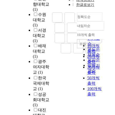
s
m
는
켜
색
향대학교
(
한글로보기
e
i
i
것
해
부
(1)
고
n
g
n
보
외
패
수원
길
a
n
i
정확도순
다
투
에
대학교
곤
c
i
s
정
자
대
(1)
·
c
내림차순
f
t
정확도
부
유
한
서경
조
o
i
r
규
순
치
인
10개씩 출력
대학교
수
m
c
내림차순
a
모
인기도
나
식
(1)
연
p
a
t
가
수
순
조회
유
10개씩
배재
,
a
n
i
해
출
연도순
형
출력
2
대학교
n
t
o
당
등
을
제목순
0
(1)
20개씩
i
.
n
국
에
알
저자순
1
광주
e
출력
T
h
가
지
아
발행기
2
d
여자대학
30개씩
h
a
의
장
보
관순
)
b
교
(1)
i
출력
s
현
을
기
.
y
s
b
한국
50개씩
상
주
위
부
c
s
e
국제대학
출력
황
는
해
패
o
t
e
교
(1)
100개씩
과
등
서
의
n
u
n
출력
성공
부
우
응
잠
t
d
s
합
회대학교
리
답
재
i
y
t
하
(1)
사
자
적
n
e
r
는
대진
회
들
공
u
x
e
지