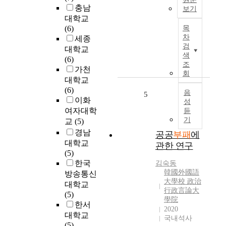
다
충남
i
t
보기
.
o
대학교
b
국
일
n
(6)
목
e
문
반
차
h
세종
c
초
부
검
a
대학교
r
록
패
색
s
(6)
i
와
조
b
가천
t
정
회
교
e
i
대학교
부
육
e
c
(6)
의
음
5
부
n
i
이화
성
근
패
t
z
여자대학
듣
본
,
r
e
기
교
(5)
적
회
a
d
경남
인
공공
부패
에
색
n
.
대학교
역
관한 연구
부
s
C
(5)
할
패
f
o
한국
은
김숙동
에
o
n
韓國外國語
국
방송통신
대
r
s
大學校 政治
가
대학교
한
m
i
行政言論大
를
(5)
선
e
學院
d
다
한서
행
2020
d
e
스
대학교
연
국내석사
f
r
리
(5)
구