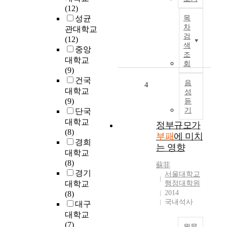
o
로
(12)
K
f
는
성균
목
o
p
차
Q
관대학교
r
u
검
방
(12)
e
b
색
법
중앙
a
l
조
론
대학교
'
i
회
을
(9)
s
c
활
건국
p
음
c
4
용
대학교
성
u
o
하
(9)
듣
b
r
여
기
단국
l
p
연
대학교
i
정부규모가
o
구
(8)
c
r
부패
에 미치
를
경희
o
a
는 영향
수
대학교
r
t
행
(8)
g
i
蘇菲
하
경기
a
서울대학교
o
고
대학교
행정대학원
n
n
분
2014
(8)
i
s
석
국내석사
대구
z
m
하
대학교
a
u
였
(7)
t
s
원문