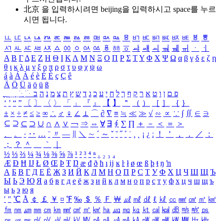
北京 을 입력하시려면
beijing
을 입력하시고 space를 누르
시면 됩니다.
ㅥ
ㅦ
ㅧ
ㅨ
ㅩ
ㅪ
ㅫ
ㅬ
ㅭ
ㅮ
ㅯ
ㅰ
ㅱ
ㅲ
ㅳ
ㅴ
ㅵ
ㅶ
ㅷ
ㅸ
ㅹ
ㅺ
ㅻ
ㅼ
ㅽ
ㅾ
ㅿ
ㆀ
ㆁ
ㆂ
ㆃ
ㆄ
ㆅ
ㆆ
ㆇ
ㆈ
ㆉ
ㆊ
ㆋ
ㆌ
ㆍ
ㆎ
Α
Β
Γ
Δ
Ε
Ζ
Η
Θ
Ι
Κ
Λ
Μ
Ν
Ξ
Ο
Π
Ρ
Σ
Τ
Υ
Φ
Χ
Ψ
Ω
α
β
γ
δ
ε
ζ
η
θ
ι
κ
λ
μ
ν
ξ
ο
π
ρ
σ
τ
υ
φ
χ
ψ
ω
á
à
Á
À
é
è
É
È
ç
Ç
ê
Ä
Ö
Ü
ä
ö
ü
ß
ְ
ֳ
ֲ
ֱ
ָ
ַ
ֵ
ֶ
ִ
ֹ
ּ
ֻ
ׂ
ׁ
ּ
ב
ה
נ
מ
צ
ת
ץ
ש
ד
ג
כ
ע
י
ח
ל
ך
ף
ק
ר
א
ט
ו
ן
ם
פ
‘
’
“
”
〔
〕
〈
〉
「
」
『
』
【
】
＂
（
）
［
］
｛
｝
±
×
÷
≠
≤
≥
∞
∴
♂
♀
∠
⊥
⌒
∂
∇
≡
≒
≪
≫
√
∽
∝
∵
∫
∬
∈
∋
⊆
⊇
⊂
⊃
∪
∩
∧
∨
￢
⇒
⇔
∀
∃
∮
∑
∏
＋
－
＜
＝
＞
、
。
·
‥
…
¨
〃
―
∥
＼
∼
´
～
ˇ
˘
˝
˚
˙
¸
˛
¡
¿
ː
！
＇
，
．
／
：
；
？
＾
＿
｀
｜
½
⅓
⅔
¼
¾
⅛
⅜
⅝
⅞
¹
²
³
⁴
ⁿ
₁
₂
₃
₄
Æ
Ð
Ħ
Ĳ
Ł
Ø
Œ
Þ
Ŧ
Ŋ
æ
đ
ð
ħ
ı
ĳ
ĸ
ŀ
ł
ø
œ
ß
þ
ŧ
ŋ
ŉ
А
Б
В
Г
Д
Е
Ё
Ж
З
И
Й
К
Л
М
Н
О
П
Р
С
Т
У
Ф
Х
Ц
Ч
Ш
Щ
Ъ
Ы
Ь
Э
Ю
Я
а
б
в
г
д
е
ё
ж
з
и
й
к
л
м
н
о
п
р
с
т
у
ф
х
ц
ч
ш
щ
ъ
ы
ь
э
ю
я
′
″
℃
Å
￠
￡
￥
¤
℉
‰
＄
％
Ｆ
￦
㎕
㎖
㎗
ℓ
㎘
㏄
㎣
㎤
㎥
㎦
㎙
㎚
㎛
㎜
㎝
㎞
㎟
㎠
㎡
㎢
㏊
㎍
㎎
㎏
㏏
㎈
㎉
㏈
㎧
㎨
㎰
㎱
㎲
㎳
㎴
㎵
㎶
㎷
㎸
㎹
㎀
㎁
㎂
㎃
㎄
㎺
㎻
㎽
㎾
㎿
㎐
㎑