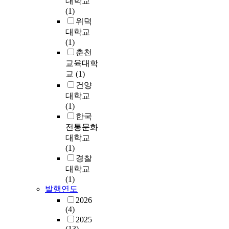
대학교
에
에
급
o
a
n
,
(1)
많
게
자
u
m
g
실
위덕
은
개
인
s
i
t
제
부
대학교
인
시
r
n
h
로
정
(1)
의
민
e
e
e
정
적
춘천
가
은
f
d
n
부
영
교육대학
치
특
o
t
e
크
향
관
교
(1)
정
r
h
d
기
을
을
건양
행
m
e
i
가
끼
기
대학교
위
a
c
n
국
치
준
(1)
에
n
a
K
가
기
으
한국
대
d
u
o
에
때
로
전통문화
해
r
s
r
어
문
교
대학교
부
e
e
e
떠
에
육
(1)
패
s
o
a
한
역
부
경찰
로
t
f
.
영
대
패
대학교
인
r
c
B
향
모
에
(1)
식
u
o
e
을
든
대
발행연도
하
c
r
c
미
정
한
거
2026
t
r
a
치
권
3
(4)
나
u
u
u
는
에
4
2025
부
r
p
s
지
서
개
(13)