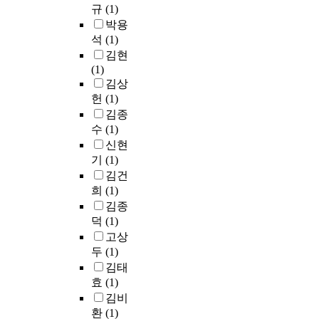
법
r
c
e
규
(1)
(
사
성
을
i
e
m
박용
-
대
하
중
n
t
e
석
(1)
)
상
기
심
e
h
d
적
김현
국
위
으
f
a
i
인
(1)
중
하
로
f
t
e
영
김상
4
여
하
e
s
s
향
5
헌
(1)
P
여
c
h
a
을
위
샘
김종
시
t
o
g
줄
,
플
수
(1)
민
i
u
a
수
O
(
신현
들
v
l
i
도
E
응
기
(1)
이
e
d
n
있
C
답
김건
반
l
b
s
다
D
자
부
희
(1)
y
e
t
.
3
구
패
a
김종
p
t
본
6
성
정
c
u
덕
(1)
h
연
개
)
책
h
n
e
고상
구
국
은
도
i
i
c
두
(1)
는
중
학
입
e
s
o
김태
P
에
교
에
v
h
r
o
효
(1)
서
선
따
i
e
r
o
는
김비
생
른
n
d
u
l
3
환
(1)
님
효
g