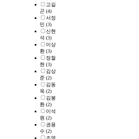
가
t
t
h
는
t
고길
형
있
h
h
e
지
i
곤
(4)
에
음
e
e
c
에
o
따
서정
에
p
r
a
대
n
라
민
(3)
도
r
m
u
해
s
부
신현
이
o
o
s
초
I
패
석
(3)
에
d
r
e
점
n
를
관
이상
u
e
s
을
d
상
한
c
환
(3)
,
o
맞
e
이
실
t
i
정철
f
추
x
하
증
i
t
b
현
(3)
어
)
게
연
v
e
u
김상
연
2
판
구
i
s
r
준
(2)
구
0
단
를
t
t
e
하
김동
1
하
찾
y
i
a
고
욱
(2)
8
며
는
a
m
u
자
년
김봉
,
것
n
a
c
한
의
부
환
(2)
은
d
t
r
다
자
패
이석
쉽
e
e
a
.
료
수
원
(2)
지
f
d
t
를
용
권용
않
f
t
i
정
보
도
수
(2)
다
i
h
c
부
면
에
.
c
조영
e
c