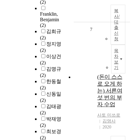
(2)
복
Franklin,
사/
Benjamin
대
(2)
출
7
김희규
신
(2)
청
정지영
(2)
목
이상건
차
보
(2)
기
김명규
(2)
(돈이 스스
한동철
로 오게 하
(2)
는) 서른여
신동일
섯 번의 부
(2)
자 수업
김태광
(2)
사토 미쓰로
박재영
김영사
(2)
2020
최보경
(2)