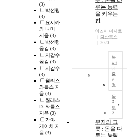
릇 : 돈을 다
(3)
루는 능력
박선령
을 키우는
(3)
법
요시카
와 나미
이즈미 마사토
지음
(3)
다산북스
박선령
2020
옮김
(3)
지갑수
복
옮김
(3)
사/
지갑수
대
출
(3)
5
신
월리스
청
와틀스 지
음
(3)
목
월레스
차
D. 와틀스
보
지음
(3)
기
가야
부자의 그
게이치 지
릇 : 돈을 다
음
(3)
루는 능력