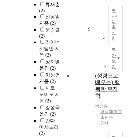
류재춘
(2)
복
신동일
사/
대
지음
(2)
출
9
문승렬
신
(2)
청
라이너
지텔만 지
목
음
(2)
차
보
정지영
기
옮김
(2)
이상건
(성경으로
지음
(2)
배우는) 행
사토
복한 부자
도미오 지
학
음
(2)
박정윤
강성욱
영남대학교
옮김
(2)
출판부
간다
2011
마사노리
(2)