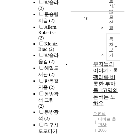
복
박슬라
사/
(2)
대
문승렬
출
10
지음
(2)
신
Allern,
청
Robert G
(2)
목
Klontz,
차
Brad
(2)
보
박슬라
기
옮김
(2)
부자들의
해밀도
이야기 : 록
서관
(2)
펠러를 비
한동철
롯한 부자
지음
(2)
들 153명의
동방광
돈버는 노
석 그림
하우
(2)
동방광
오유식
석
(2)
다바르 출
다구치
판사
2008
도모타카