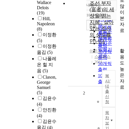
로
Wallace
조선 부자
내림차순
많
정확도
Delois
(富者)의 세
이
(19)
순
10개씩 출력
상을 읽는
내림차순
본
Hill,
인기도
지혜 : 살아
Napoleon
자
순
조회
10개씩
있는 조선
(8)
료
연도순
출력
의 상도를
이정환
제목순
20개씩
(5)
만난다
저자순
출력
이정환
발행기
활
이준구
30개씩
옮김
(5)
관순
용
스타북스
출력
나폴레
2021
도
50개씩
온 힐 지
높
출력
음
(5)
은
100개씩
복
Clason,
자
사/
출력
George
대
료
Samuel
출
(5)
2
신
김윤수
청
(4)
안진환
목
(4)
차
김윤수
보
옮김
(4)
기