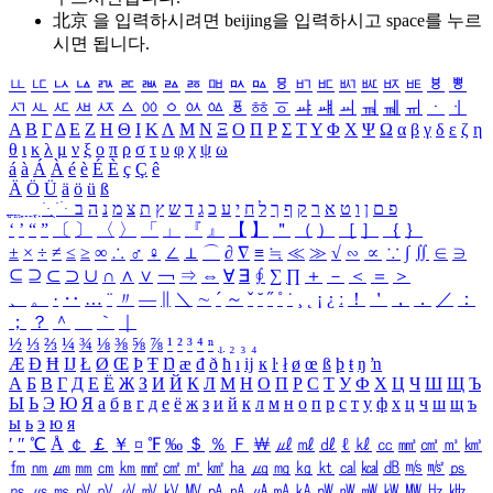
北京 을 입력하시려면
beijing
을 입력하시고 space를 누르
시면 됩니다.
ㅥ
ㅦ
ㅧ
ㅨ
ㅩ
ㅪ
ㅫ
ㅬ
ㅭ
ㅮ
ㅯ
ㅰ
ㅱ
ㅲ
ㅳ
ㅴ
ㅵ
ㅶ
ㅷ
ㅸ
ㅹ
ㅺ
ㅻ
ㅼ
ㅽ
ㅾ
ㅿ
ㆀ
ㆁ
ㆂ
ㆃ
ㆄ
ㆅ
ㆆ
ㆇ
ㆈ
ㆉ
ㆊ
ㆋ
ㆌ
ㆍ
ㆎ
Α
Β
Γ
Δ
Ε
Ζ
Η
Θ
Ι
Κ
Λ
Μ
Ν
Ξ
Ο
Π
Ρ
Σ
Τ
Υ
Φ
Χ
Ψ
Ω
α
β
γ
δ
ε
ζ
η
θ
ι
κ
λ
μ
ν
ξ
ο
π
ρ
σ
τ
υ
φ
χ
ψ
ω
á
à
Á
À
é
è
É
È
ç
Ç
ê
Ä
Ö
Ü
ä
ö
ü
ß
ְ
ֳ
ֲ
ֱ
ָ
ַ
ֵ
ֶ
ִ
ֹ
ּ
ֻ
ׂ
ׁ
ּ
ב
ה
נ
מ
צ
ת
ץ
ש
ד
ג
כ
ע
י
ח
ל
ך
ף
ק
ר
א
ט
ו
ן
ם
פ
‘
’
“
”
〔
〕
〈
〉
「
」
『
』
【
】
＂
（
）
［
］
｛
｝
±
×
÷
≠
≤
≥
∞
∴
♂
♀
∠
⊥
⌒
∂
∇
≡
≒
≪
≫
√
∽
∝
∵
∫
∬
∈
∋
⊆
⊇
⊂
⊃
∪
∩
∧
∨
￢
⇒
⇔
∀
∃
∮
∑
∏
＋
－
＜
＝
＞
、
。
·
‥
…
¨
〃
―
∥
＼
∼
´
～
ˇ
˘
˝
˚
˙
¸
˛
¡
¿
ː
！
＇
，
．
／
：
；
？
＾
＿
｀
｜
½
⅓
⅔
¼
¾
⅛
⅜
⅝
⅞
¹
²
³
⁴
ⁿ
₁
₂
₃
₄
Æ
Ð
Ħ
Ĳ
Ł
Ø
Œ
Þ
Ŧ
Ŋ
æ
đ
ð
ħ
ı
ĳ
ĸ
ŀ
ł
ø
œ
ß
þ
ŧ
ŋ
ŉ
А
Б
В
Г
Д
Е
Ё
Ж
З
И
Й
К
Л
М
Н
О
П
Р
С
Т
У
Ф
Х
Ц
Ч
Ш
Щ
Ъ
Ы
Ь
Э
Ю
Я
а
б
в
г
д
е
ё
ж
з
и
й
к
л
м
н
о
п
р
с
т
у
ф
х
ц
ч
ш
щ
ъ
ы
ь
э
ю
я
′
″
℃
Å
￠
￡
￥
¤
℉
‰
＄
％
Ｆ
￦
㎕
㎖
㎗
ℓ
㎘
㏄
㎣
㎤
㎥
㎦
㎙
㎚
㎛
㎜
㎝
㎞
㎟
㎠
㎡
㎢
㏊
㎍
㎎
㎏
㏏
㎈
㎉
㏈
㎧
㎨
㎰
㎱
㎲
㎳
㎴
㎵
㎶
㎷
㎸
㎹
㎀
㎁
㎂
㎃
㎄
㎺
㎻
㎽
㎾
㎿
㎐
㎑