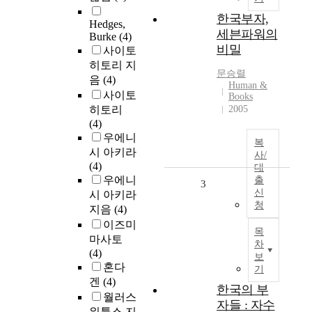
한국부자,
Hedges,
세븐파워의
Burke
(4)
비밀
사이토
히토리 지
문승렬
음
(4)
Human &
사이토
Books
히토리
2005
(4)
우에니
복
시 아키라
사/
(4)
대
우에니
출
3
신
시 아키라
청
지음
(4)
이즈미
목
마사토
차
(4)
보
혼다
기
겐
(4)
한국의 부
월러스
자들 : 자수
워틀스 지