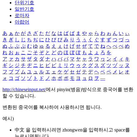
단위기호
일반기호
로마자
아랍어
あ
ぁ
か
が
さ
ざ
た
だ
な
は
ば
ぱ
ま
や
ゃ
ら
わ
ゎ
ん
い
ぃ
き
ぎ
し
じ
ち
ぢ
に
ひ
び
ぴ
み
り
う
ぅ
く
ぐ
す
ず
つ
づ
っ
ぬ
ふ
ぶ
ぷ
む
ゆ
ゅ
る
え
ぇ
け
げ
せ
ぜ
て
で
ね
へ
べ
ぺ
め
れ
お
ぉ
こ
ご
そ
ぞ
と
ど
の
ほ
ぼ
ぽ
も
よ
ょ
ろ
を
ア
ァ
カ
サ
ザ
タ
ダ
ナ
ハ
バ
パ
マ
ヤ
ャ
ラ
ワ
ヮ
ン
イ
ィ
キ
ギ
シ
ジ
チ
ヂ
ニ
ヒ
ビ
ピ
ミ
リ
ウ
ゥ
ク
グ
ス
ズ
ツ
ヅ
ッ
ヌ
フ
ブ
プ
ム
ユ
ュ
ル
エ
ェ
ケ
ゲ
セ
ゼ
テ
デ
ヘ
ベ
ペ
メ
レ
オ
ォ
コ
ゴ
ソ
ゾ
ト
ド
ノ
ホ
ボ
ポ
モ
ヨ
ョ
ロ
ヲ
―
http://chineseinput.net/
에서 pinyin(병음)방식으로 중국어를 변환
할 수 있습니다.
변환된 중국어를 복사하여 사용하시면 됩니다.
예시)
中文 을 입력하시려면
zhongwen
을 입력하시고 space를
누르시면됩니다.