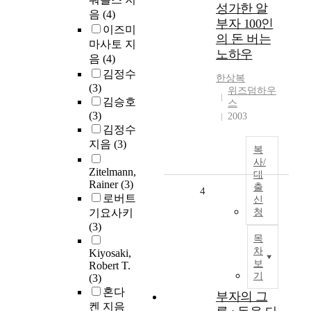
성가한 알
음
(4)
부자 100인
이즈미
의 돈 버는
마사토 지
노하우
음
(4)
김정수
한상복
(3)
위즈덤하우
김승호
스
(3)
2003
김정수
지음
(3)
복
사/
Zitelmann,
대
Rainer
(3)
출
4
로버트
신
기요사키
청
(3)
목
차
Kiyosaki,
보
Robert T.
기
(3)
혼다
부자의 그
켄 지음