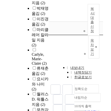
지음
(2)
박재영
복
옮김
(2)
사/
대
이진경
출
옮김
(2)
신
마리클
청
레어 칼라
일 지음
목
(2)
차
보
기
Carlyle,
Marie-
Claire
(2)
내보내기
류재춘
내책장담기
옮김
(2)
한글로보기
요시카
와 나미
(2)
정확도순
월러스
내림차순
D. 워틀스
정확도
지음
(2)
순
10개씩 출력
내림차순
인기도
무천강