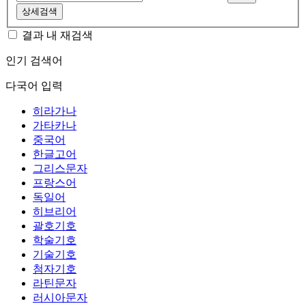
상세검색
결과 내 재검색
인기 검색어
다국어 입력
히라가나
가타카나
중국어
한글고어
그리스문자
프랑스어
독일어
히브리어
괄호기호
학술기호
기술기호
첨자기호
라틴문자
러시아문자