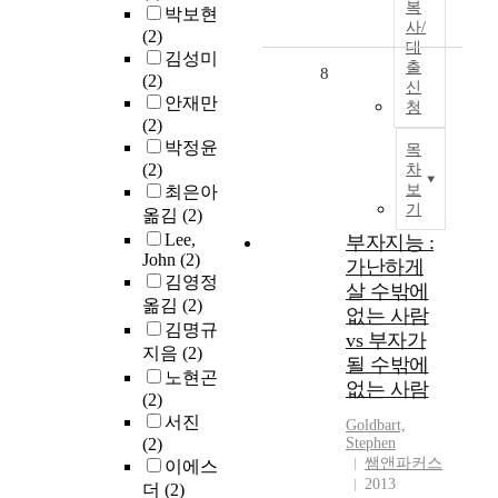
복
박보현
사/
(2)
대
김성미
출
8
(2)
신
안재만
청
(2)
박정윤
목
(2)
차
보
최은아
기
옮김
(2)
Lee,
부자지능 :
John
(2)
가난하게
김영정
살 수밖에
옮김
(2)
없는 사람
김명규
vs 부자가
지음
(2)
될 수밖에
노현곤
없는 사람
(2)
서진
Goldbart,
(2)
Stephen
쌤앤파커스
이에스
2013
더
(2)