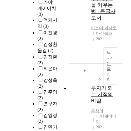
가야
을 키우는
게이이치
법 : 큰글자
(3)
도서
맥캐시
역
(3)
이즈미 마사토
이진경
다산북스
(2)
2021
김정환
옮김
(2)
복
김정환
사/
(2)
대
최은아
출
6
(2)
신
청
강성욱
(2)
부자가 되
김주영
는 기적의
(2)
비밀
연구자
(2)
홍창의
김영정
파랑새미디
(2)
어
김만기
2021