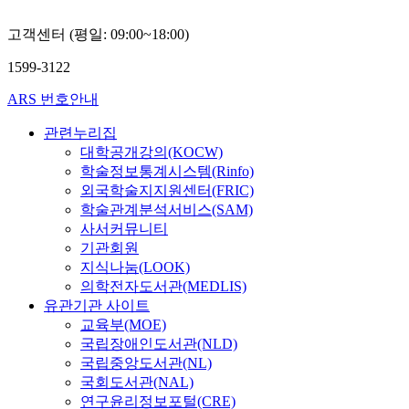
고객센터 (평일: 09:00~18:00)
1599-3122
ARS 번호안내
관련누리집
대학공개강의(KOCW)
학술정보통계시스템(Rinfo)
외국학술지지원센터(FRIC)
학술관계분석서비스(SAM)
사서커뮤니티
기관회원
지식나눔(LOOK)
의학전자도서관(MEDLIS)
유관기관 사이트
교육부(MOE)
국립장애인도서관(NLD)
국립중앙도서관(NL)
국회도서관(NAL)
연구윤리정보포털(CRE)