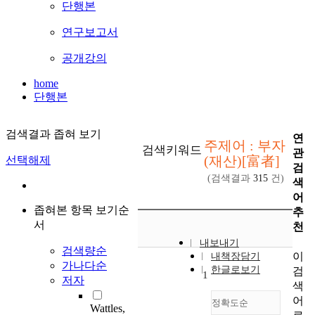
단행본
연구보고서
공개강의
home
단행본
검색결과 좁혀 보기
연
주제어 : 부자
검색키워드
관
(재산)[富者]
선택해제
검
(검색결과
315
건)
색
어
좁혀본 항목 보기순
추
서
천
내보내기
검색량순
이
내책장담기
가나다순
한글로보기
검
1
저자
색
어
정확도순
Wattles,