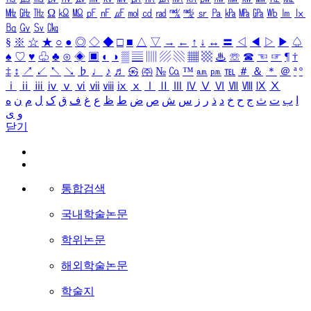
㎒
㎓
㎔
Ω
㏀
㏁
㎊
㎋
㎌
㏖
㏅
㎭
㎮
㎯
㏛
㎩
㎪
㎫
㎬
㏝
㏐
㏓
㏃
㏉
㏜
㏆
§
※
☆
★
○
●
◎
◇
◆
□
■
△
▽
→
←
↑
↓
↔
〓
◁
◀
▷
▶
♤
♠
♡
♥
♧
♣
⊙
◈
▣
◐
◑
▒
▤
▥
▨
▧
▦
▩
♨
☏
☎
☜
☞
¶
†
‡
↕
↗
↙
↖
↘
♭
♩
♪
♬
㉿
㈜
№
㏇
™
㏂
㏘
℡
＃
＆
＊
＠
ª
º
ⅰ
ⅱ
ⅲ
ⅳ
ⅴ
ⅵ
ⅶ
ⅷ
ⅸ
ⅹ
Ⅰ
Ⅱ
Ⅲ
Ⅳ
Ⅴ
Ⅵ
Ⅶ
Ⅷ
Ⅸ
Ⅹ
ا
ب
ت
ث
ج
ح
خ
د
ذ
ر
ز
س
ش
ص
ض
ط
ظ
ع
غ
ف
ق
ک
ل
م
ن
ه
و
ی
닫기
통합검색
국내학술논문
학위논문
해외학술논문
학술지