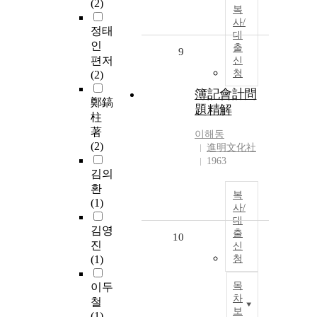
(2)
복
사/
정태
대
인
출
9
편저
신
청
(2)
簿記會計問
鄭鎬
題精解
柱
著
이해동
(2)
進明文化社
1963
김의
환
복
(1)
사/
대
김영
출
10
진
신
(1)
청
목
이두
차
철
보
(1)