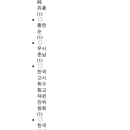
純
共著
(1)
황한
순
(1)
무시
춘남
(1)
한국
고시
회수
험교
재편
찬위
원회
(1)
한국