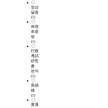
정상
달웅
(1)
폐원
희중
랑
(1)
行政
考試
硏究
會
편저
(1)
吳禎
雄
(1)
黃漢