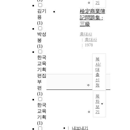
기
김기
檢定商業簿
용
記問題集 :
(1)
三級
박성
홍대사
홍대사
봉
1978
(1)
한국
복
교육
사/
기획
대
출
편집
신
부
청
편
(1)
목
차
한국
보
교육
기
기획
(1)
내보내기