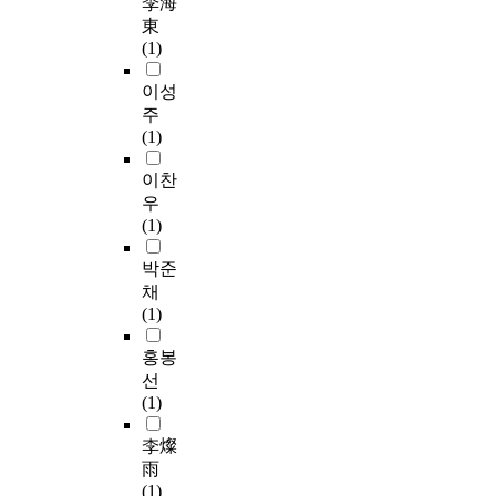
李海
東
(1)
이성
주
(1)
이찬
우
(1)
박준
채
(1)
홍봉
선
(1)
李燦
雨
(1)