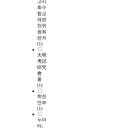
고시
회수
험교
재편
찬위
원회
편저
(1)
大明
考試
硏究
會
著
(1)
학전
언부
(1)
누마
타,