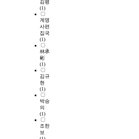
김평
(1)
계명
사편
집국
(1)
林承
彬
(1)
김규
현
(1)
박승
의
(1)
조한
보
(1)