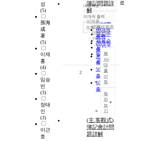
료
簿記問題詳
성
내림차순
정확도
解
(5)
순
10개씩 출력
내림차순
인기도
이제홍
孫海
韓國稅務會
순
조회
成
10개씩
計硏究院
연도순
著
출력
1984
제목순
(5)
20개씩
저자순
출력
발행기
복
이제
30개씩
사/
관순
홍
출력
대
(4)
50개씩
출
2
출력
신
임승
청
100개씩
빈
출력
(3)
목
차
정태
보
인
기
(3)
(主.客觀式)
簿記會計問
이근
題詳解
호