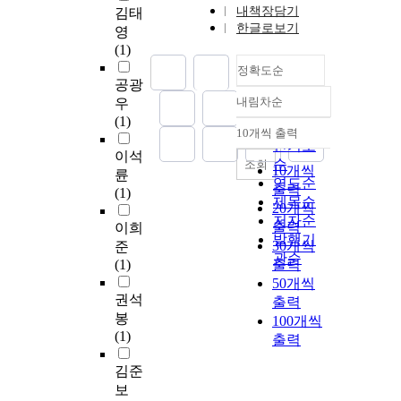
내책장담기
김태
한글로보기
영
(1)
정확도순
공광
내림차순
우
정확도
(1)
순
10개씩 출력
내림차순
인기도
이석
순
조회
10개씩
륜
연도순
출력
(1)
제목순
20개씩
저자순
출력
이희
발행기
30개씩
준
관순
(1)
출력
50개씩
권석
출력
봉
100개씩
(1)
출력
김준
보