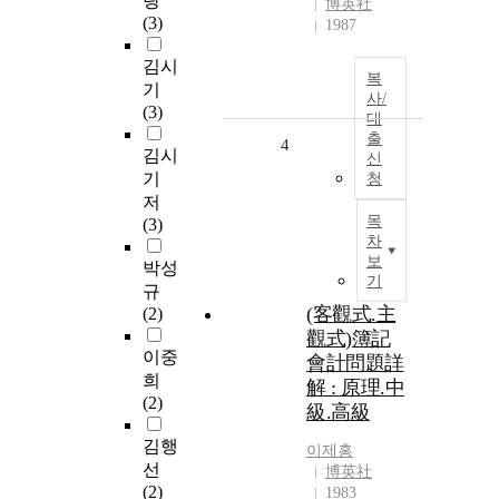
랑
博英社
(3)
1987
김시
복
기
사/
(3)
대
출
4
김시
신
기
청
저
목
(3)
차
보
박성
기
규
(客觀式.主
(2)
觀式)簿記
이중
會計問題詳
희
解 : 原理.中
(2)
級.高級
김행
이제홍
선
博英社
(2)
1983