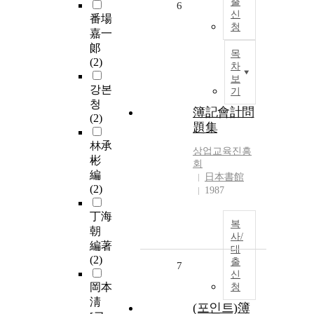
출
6
신
番場
청
嘉一
郞
목
(2)
차
보
강본
기
청
簿記會計問
(2)
題集
林承
상업교육진흥
彬
회
編
日本書館
(2)
1987
丁海
복
朝
사/
編著
대
(2)
출
7
신
岡本
청
淸
(포인트)簿