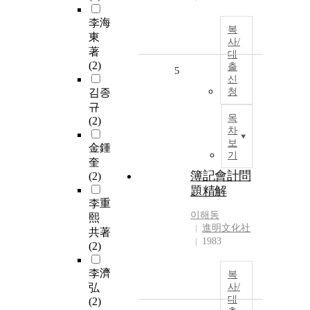
李海
복
東
사/
著
대
(2)
출
5
신
김종
청
규
목
(2)
차
보
金鍾
기
奎
簿記會計問
(2)
題精解
李重
이해동
熙
進明文化社
共著
1983
(2)
李濟
복
弘
사/
대
(2)