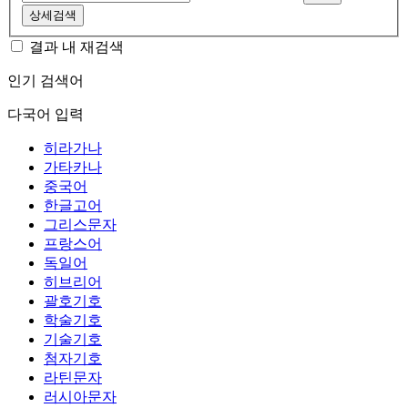
상세검색
결과 내 재검색
인기 검색어
다국어 입력
히라가나
가타카나
중국어
한글고어
그리스문자
프랑스어
독일어
히브리어
괄호기호
학술기호
기술기호
첨자기호
라틴문자
러시아문자