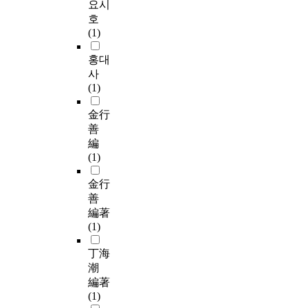
요시
호
(1)
홍대
사
(1)
金行
善
編
(1)
金行
善
編著
(1)
丁海
潮
編著
(1)