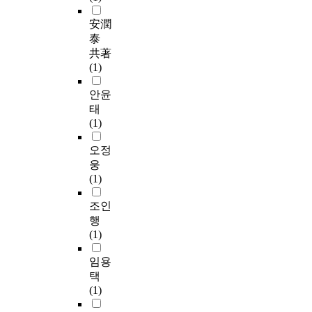
安潤
泰
共著
(1)
안윤
태
(1)
오정
웅
(1)
조인
행
(1)
임용
택
(1)