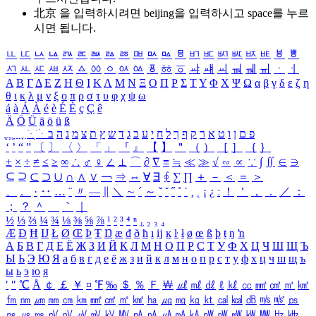
北京 을 입력하시려면
beijing
을 입력하시고 space를 누르
시면 됩니다.
ㅥ
ㅦ
ㅧ
ㅨ
ㅩ
ㅪ
ㅫ
ㅬ
ㅭ
ㅮ
ㅯ
ㅰ
ㅱ
ㅲ
ㅳ
ㅴ
ㅵ
ㅶ
ㅷ
ㅸ
ㅹ
ㅺ
ㅻ
ㅼ
ㅽ
ㅾ
ㅿ
ㆀ
ㆁ
ㆂ
ㆃ
ㆄ
ㆅ
ㆆ
ㆇ
ㆈ
ㆉ
ㆊ
ㆋ
ㆌ
ㆍ
ㆎ
Α
Β
Γ
Δ
Ε
Ζ
Η
Θ
Ι
Κ
Λ
Μ
Ν
Ξ
Ο
Π
Ρ
Σ
Τ
Υ
Φ
Χ
Ψ
Ω
α
β
γ
δ
ε
ζ
η
θ
ι
κ
λ
μ
ν
ξ
ο
π
ρ
σ
τ
υ
φ
χ
ψ
ω
á
à
Á
À
é
è
É
È
ç
Ç
ê
Ä
Ö
Ü
ä
ö
ü
ß
ְ
ֳ
ֲ
ֱ
ָ
ַ
ֵ
ֶ
ִ
ֹ
ּ
ֻ
ׂ
ׁ
ּ
ב
ה
נ
מ
צ
ת
ץ
ש
ד
ג
כ
ע
י
ח
ל
ך
ף
ק
ר
א
ט
ו
ן
ם
פ
‘
’
“
”
〔
〕
〈
〉
「
」
『
』
【
】
＂
（
）
［
］
｛
｝
±
×
÷
≠
≤
≥
∞
∴
♂
♀
∠
⊥
⌒
∂
∇
≡
≒
≪
≫
√
∽
∝
∵
∫
∬
∈
∋
⊆
⊇
⊂
⊃
∪
∩
∧
∨
￢
⇒
⇔
∀
∃
∮
∑
∏
＋
－
＜
＝
＞
、
。
·
‥
…
¨
〃
―
∥
＼
∼
´
～
ˇ
˘
˝
˚
˙
¸
˛
¡
¿
ː
！
＇
，
．
／
：
；
？
＾
＿
｀
｜
½
⅓
⅔
¼
¾
⅛
⅜
⅝
⅞
¹
²
³
⁴
ⁿ
₁
₂
₃
₄
Æ
Ð
Ħ
Ĳ
Ł
Ø
Œ
Þ
Ŧ
Ŋ
æ
đ
ð
ħ
ı
ĳ
ĸ
ŀ
ł
ø
œ
ß
þ
ŧ
ŋ
ŉ
А
Б
В
Г
Д
Е
Ё
Ж
З
И
Й
К
Л
М
Н
О
П
Р
С
Т
У
Ф
Х
Ц
Ч
Ш
Щ
Ъ
Ы
Ь
Э
Ю
Я
а
б
в
г
д
е
ё
ж
з
и
й
к
л
м
н
о
п
р
с
т
у
ф
х
ц
ч
ш
щ
ъ
ы
ь
э
ю
я
′
″
℃
Å
￠
￡
￥
¤
℉
‰
＄
％
Ｆ
￦
㎕
㎖
㎗
ℓ
㎘
㏄
㎣
㎤
㎥
㎦
㎙
㎚
㎛
㎜
㎝
㎞
㎟
㎠
㎡
㎢
㏊
㎍
㎎
㎏
㏏
㎈
㎉
㏈
㎧
㎨
㎰
㎱
㎲
㎳
㎴
㎵
㎶
㎷
㎸
㎹
㎀
㎁
㎂
㎃
㎄
㎺
㎻
㎽
㎾
㎿
㎐
㎑