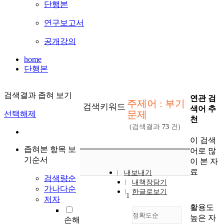
단행본
연구보고서
공개강의
home
단행본
검색결과 좁혀 보기
연관 검
주제어 : 부기
검색키워드
색어 추
문제
선택해제
천
(검색결과
73
건)
이 검색
좁혀본 항목 보
어로 많
기순서
이 본 자
료
내보내기
검색량순
내책장담기
가나다순
한글로보기
1
저자
활용도
정확도순
높은 자
손해