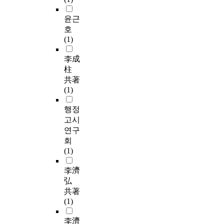
윤근
호
(1)
李成
柱
共著
(1)
행정
고시
연구
회
(1)
李濟
弘
共著
(1)
李濟