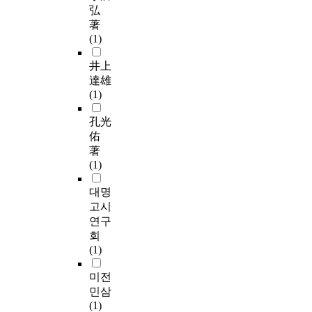
弘
著
(1)
井上
達雄
(1)
孔光
佑
著
(1)
대명
고시
연구
회
(1)
미전
민삼
(1)