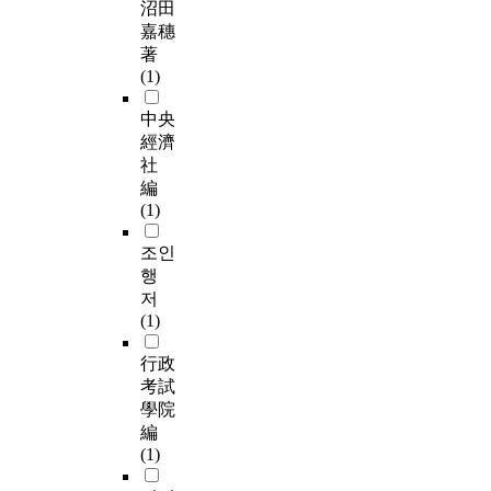
沼田
嘉穗
著
(1)
中央
經濟
社
編
(1)
조인
행
저
(1)
行政
考試
學院
編
(1)