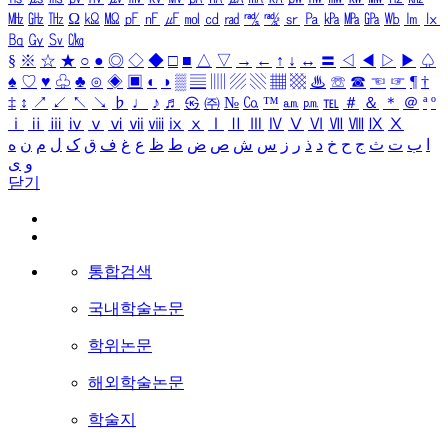
㎒
㎓
㎔
Ω
㏀
㏁
㎊
㎋
㎌
㏖
㏅
㎭
㎮
㎯
㏛
㎩
㎪
㎫
㎬
㏝
㏐
㏓
㏃
㏉
㏜
㏆
§
※
☆
★
○
●
◎
◇
◆
□
■
△
▽
→
←
↑
↓
↔
〓
◁
◀
▷
▶
♤
♠
♡
♥
♧
♣
⊙
◈
▣
◐
◑
▒
▤
▥
▨
▧
▦
▩
♨
☏
☎
☜
☞
¶
†
‡
↕
↗
↙
↖
↘
♭
♩
♪
♬
㉿
㈜
№
㏇
™
㏂
㏘
℡
＃
＆
＊
＠
ª
º
ⅰ
ⅱ
ⅲ
ⅳ
ⅴ
ⅵ
ⅶ
ⅷ
ⅸ
ⅹ
Ⅰ
Ⅱ
Ⅲ
Ⅳ
Ⅴ
Ⅵ
Ⅶ
Ⅷ
Ⅸ
Ⅹ
ا
ب
ت
ث
ج
ح
خ
د
ذ
ر
ز
س
ش
ص
ض
ط
ظ
ع
غ
ف
ق
ک
ل
م
ن
ه
و
ی
닫기
통합검색
국내학술논문
학위논문
해외학술논문
학술지