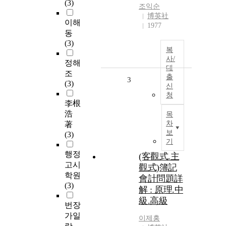
(3)
조익순
博英社
이해
1977
동
(3)
복
사/
정해
대
조
출
3
(3)
신
청
李根
浩
목
차
著
보
(3)
기
행정
(客觀式.主
고시
觀式)簿記
학원
會計問題詳
(3)
解 : 原理.中
級.高級
번장
가일
이제홍