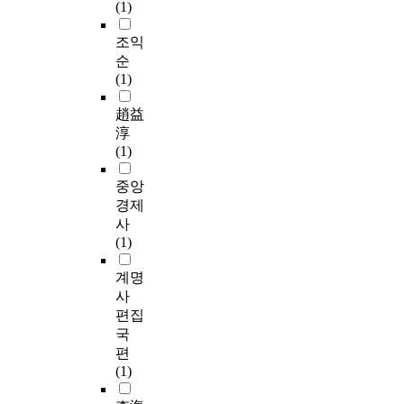
(1)
조익
순
(1)
趙益
淳
(1)
중앙
경제
사
(1)
계명
사
편집
국
편
(1)