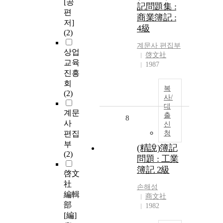
[공
記問題集 :
편
商業簿記 :
저]
4級
(2)
계문사 편집부
상업
啓文社
교육
1987
진흥
회
복
(2)
사/
대
계문
출
8
사
신
편집
청
부
(精說)簿記
(2)
問題 : 工業
簿記 2級
啓文
社
손해성
編輯
商文社
部
1982
[編]