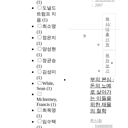
(1)
2007
도널드
트럼프 지
복
음
(1)
사/
최소영
대
(1)
출
9
정은지
신
(1)
청
양성현
(1)
목
정균승
차
(1)
보
기
김성미
(1)
부의 본심 :
White,
돈의 노예
Sean
(1)
로 살아가
는 이들을
McInerney,
위한 재물
Francis
(1)
최옥영
의 철학
(1)
루신화
임수택
jcontentree
(1)