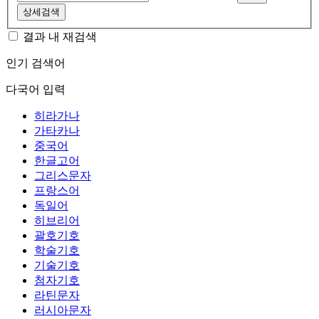
상세검색
결과 내 재검색
인기 검색어
다국어 입력
히라가나
가타카나
중국어
한글고어
그리스문자
프랑스어
독일어
히브리어
괄호기호
학술기호
기술기호
첨자기호
라틴문자
러시아문자