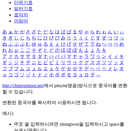
단위기호
일반기호
로마자
아랍어
あ
ぁ
か
が
さ
ざ
た
だ
な
は
ば
ぱ
ま
や
ゃ
ら
わ
ゎ
ん
い
ぃ
き
ぎ
し
じ
ち
ぢ
に
ひ
び
ぴ
み
り
う
ぅ
く
ぐ
す
ず
つ
づ
っ
ぬ
ふ
ぶ
ぷ
む
ゆ
ゅ
る
え
ぇ
け
げ
せ
ぜ
て
で
ね
へ
べ
ぺ
め
れ
お
ぉ
こ
ご
そ
ぞ
と
ど
の
ほ
ぼ
ぽ
も
よ
ょ
ろ
を
ア
ァ
カ
サ
ザ
タ
ダ
ナ
ハ
バ
パ
マ
ヤ
ャ
ラ
ワ
ヮ
ン
イ
ィ
キ
ギ
シ
ジ
チ
ヂ
ニ
ヒ
ビ
ピ
ミ
リ
ウ
ゥ
ク
グ
ス
ズ
ツ
ヅ
ッ
ヌ
フ
ブ
プ
ム
ユ
ュ
ル
エ
ェ
ケ
ゲ
セ
ゼ
テ
デ
ヘ
ベ
ペ
メ
レ
オ
ォ
コ
ゴ
ソ
ゾ
ト
ド
ノ
ホ
ボ
ポ
モ
ヨ
ョ
ロ
ヲ
―
http://chineseinput.net/
에서 pinyin(병음)방식으로 중국어를 변환
할 수 있습니다.
변환된 중국어를 복사하여 사용하시면 됩니다.
예시)
中文 을 입력하시려면
zhongwen
을 입력하시고 space를
누르시면됩니다.