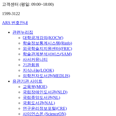
고객센터 (평일: 09:00~18:00)
1599-3122
ARS 번호안내
관련누리집
대학공개강의(KOCW)
학술정보통계시스템(Rinfo)
외국학술지지원센터(FRIC)
학술관계분석서비스(SAM)
사서커뮤니티
기관회원
지식나눔(LOOK)
의학전자도서관(MEDLIS)
유관기관 사이트
교육부(MOE)
국립장애인도서관(NLD)
국립중앙도서관(NL)
국회도서관(NAL)
연구윤리정보포털(CRE)
사이언스온 (ScienceON)