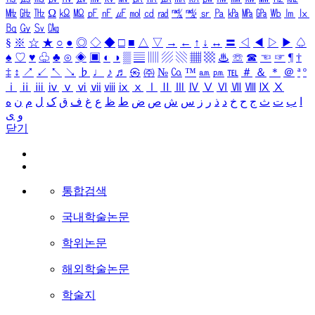
㎒
㎓
㎔
Ω
㏀
㏁
㎊
㎋
㎌
㏖
㏅
㎭
㎮
㎯
㏛
㎩
㎪
㎫
㎬
㏝
㏐
㏓
㏃
㏉
㏜
㏆
§
※
☆
★
○
●
◎
◇
◆
□
■
△
▽
→
←
↑
↓
↔
〓
◁
◀
▷
▶
♤
♠
♡
♥
♧
♣
⊙
◈
▣
◐
◑
▒
▤
▥
▨
▧
▦
▩
♨
☏
☎
☜
☞
¶
†
‡
↕
↗
↙
↖
↘
♭
♩
♪
♬
㉿
㈜
№
㏇
™
㏂
㏘
℡
＃
＆
＊
＠
ª
º
ⅰ
ⅱ
ⅲ
ⅳ
ⅴ
ⅵ
ⅶ
ⅷ
ⅸ
ⅹ
Ⅰ
Ⅱ
Ⅲ
Ⅳ
Ⅴ
Ⅵ
Ⅶ
Ⅷ
Ⅸ
Ⅹ
ا
ب
ت
ث
ج
ح
خ
د
ذ
ر
ز
س
ش
ص
ض
ط
ظ
ع
غ
ف
ق
ک
ل
م
ن
ه
و
ی
닫기
통합검색
국내학술논문
학위논문
해외학술논문
학술지