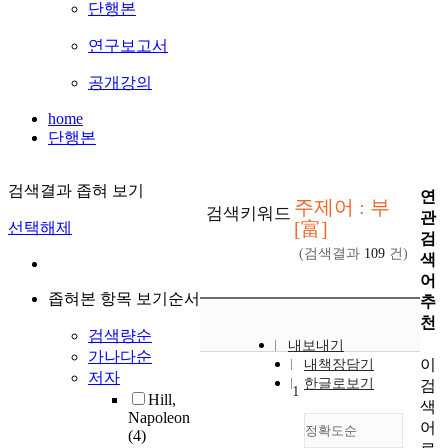
단행본
연구보고서
공개강의
home
단행본
검색결과 좁혀 보기
연
주제어 : 부
검색키워드
관
[富]
선택해제
검
(검색결과
109
건)
색
어
좁혀본 항목 보기순서
추
천
검색량순
내보내기
가나다순
이
내책장담기
저자
한글로보기
검
1
Hill,
색
Napoleon
어
정확도순
(4)