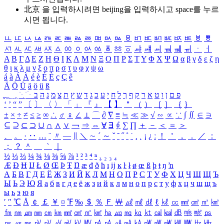
北京 을 입력하시려면
beijing
을 입력하시고 space를 누르
시면 됩니다.
ㅥ
ㅦ
ㅧ
ㅨ
ㅩ
ㅪ
ㅫ
ㅬ
ㅭ
ㅮ
ㅯ
ㅰ
ㅱ
ㅲ
ㅳ
ㅴ
ㅵ
ㅶ
ㅷ
ㅸ
ㅹ
ㅺ
ㅻ
ㅼ
ㅽ
ㅾ
ㅿ
ㆀ
ㆁ
ㆂ
ㆃ
ㆄ
ㆅ
ㆆ
ㆇ
ㆈ
ㆉ
ㆊ
ㆋ
ㆌ
ㆍ
ㆎ
Α
Β
Γ
Δ
Ε
Ζ
Η
Θ
Ι
Κ
Λ
Μ
Ν
Ξ
Ο
Π
Ρ
Σ
Τ
Υ
Φ
Χ
Ψ
Ω
α
β
γ
δ
ε
ζ
η
θ
ι
κ
λ
μ
ν
ξ
ο
π
ρ
σ
τ
υ
φ
χ
ψ
ω
á
à
Á
À
é
è
É
È
ç
Ç
ê
Ä
Ö
Ü
ä
ö
ü
ß
ְ
ֳ
ֲ
ֱ
ָ
ַ
ֵ
ֶ
ִ
ֹ
ּ
ֻ
ׂ
ׁ
ּ
ב
ה
נ
מ
צ
ת
ץ
ש
ד
ג
כ
ע
י
ח
ל
ך
ף
ק
ר
א
ט
ו
ן
ם
פ
‘
’
“
”
〔
〕
〈
〉
「
」
『
』
【
】
＂
（
）
［
］
｛
｝
±
×
÷
≠
≤
≥
∞
∴
♂
♀
∠
⊥
⌒
∂
∇
≡
≒
≪
≫
√
∽
∝
∵
∫
∬
∈
∋
⊆
⊇
⊂
⊃
∪
∩
∧
∨
￢
⇒
⇔
∀
∃
∮
∑
∏
＋
－
＜
＝
＞
、
。
·
‥
…
¨
〃
―
∥
＼
∼
´
～
ˇ
˘
˝
˚
˙
¸
˛
¡
¿
ː
！
＇
，
．
／
：
；
？
＾
＿
｀
｜
½
⅓
⅔
¼
¾
⅛
⅜
⅝
⅞
¹
²
³
⁴
ⁿ
₁
₂
₃
₄
Æ
Ð
Ħ
Ĳ
Ł
Ø
Œ
Þ
Ŧ
Ŋ
æ
đ
ð
ħ
ı
ĳ
ĸ
ŀ
ł
ø
œ
ß
þ
ŧ
ŋ
ŉ
А
Б
В
Г
Д
Е
Ё
Ж
З
И
Й
К
Л
М
Н
О
П
Р
С
Т
У
Ф
Х
Ц
Ч
Ш
Щ
Ъ
Ы
Ь
Э
Ю
Я
а
б
в
г
д
е
ё
ж
з
и
й
к
л
м
н
о
п
р
с
т
у
ф
х
ц
ч
ш
щ
ъ
ы
ь
э
ю
я
′
″
℃
Å
￠
￡
￥
¤
℉
‰
＄
％
Ｆ
￦
㎕
㎖
㎗
ℓ
㎘
㏄
㎣
㎤
㎥
㎦
㎙
㎚
㎛
㎜
㎝
㎞
㎟
㎠
㎡
㎢
㏊
㎍
㎎
㎏
㏏
㎈
㎉
㏈
㎧
㎨
㎰
㎱
㎲
㎳
㎴
㎵
㎶
㎷
㎸
㎹
㎀
㎁
㎂
㎃
㎄
㎺
㎻
㎽
㎾
㎿
㎐
㎑