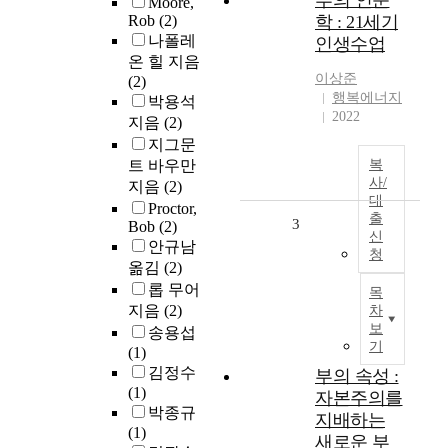
부의 인문
Moore,
Rob
(2)
학 : 21세기
나폴레
인생수업
온 힐 지음
이상준
(2)
행복에너지
박용석
2022
지음
(2)
지그문
트 바우만
복
사/
지음
(2)
대
Proctor,
출
3
Bob
(2)
신
안규남
청
옮김
(2)
롭 무어
목
지음
(2)
차
보
송용섭
기
(1)
김정수
부의 속성 :
(1)
자본주의를
박종규
지배하는
(1)
새로운 부