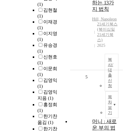
하는 13가
(1)
지 법칙
김현철
(1)
Hill, Napoleon
이재경
21세기북스
(1)
(북이십일
이지영
21세기북
(1)
스)
유승경
2025
(1)
신현호
복
(1)
사/
이문희
대
(1)
출
5
김영익
신
(1)
청
김영익
목
지음
(1)
차
홍정희
보
(1)
기
한기찬
머니 : 새로
옮김
(1)
운 부의 법
한기찬