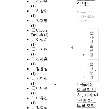
김광수
의 법칙
(1)
하창수
Moore, Rob
(1)
다산북스
김재영
2024
(1)
Chopra,
복
Deepak
(1)
사/
이상준
대
(1)
출
4
김지현
신
(1)
청
김재홍
(1)
목
김윤성
차
보
(1)
기
김현정
(1)
나폴레온
이남수
힐 부의 법
(1)
칙 : 세계 단
이유진
1%만 아는
(1)
부를 축적
김종석