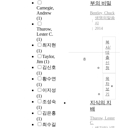
부의 비밀
Carnegie,
Andrew
Bentley, Chuck
(1)
생명의말씀
사
2014
Thurow,
Lester C.
(1)
복
최지현
사/
(1)
대
Taylor,
출
8
Jim
(1)
신
김신호
청
(1)
황수연
목
차
(1)
보
이지성
기
(1)
조성숙
지식의 지
(1)
배
김은홍
Thurow, Lester
(1)
C.
최수길
생각의나무