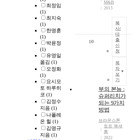
M&B
최정임
2013
(1)
최지숙
복
(1)
사/
한명훈
대
(1)
출
10
박윤정
신
(1)
청
유영일
옮김
(1)
목
오정화
차
보
(1)
기
요시모
토 하루히
부의 본능 :
코
(1)
슈퍼리치가
김정수
되는 9가지
지음
(1)
방법
나폴레
브라운스톤
온 힐
(1)
토트 북새
김명규
통
지음
(1)
2022