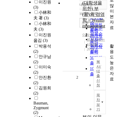
로
이진원
(대학생을
내림차순
많
정확도
(3)
위한) 부
이
순
小林和
10개씩 출력
(富)의 경영
내림차순
본
인기도
夫 著
(3)
학 = Wealth
자
순
조회
小林和
10개씩
management
료
연도순
夫
(3)
출력
제목순
이진원
이남수
20개씩
저자순
꿈을그리는
옮김
(3)
출력
사람들
발행기
활
박용석
30개씩
2016
관순
(2)
용
출력
안규남
도
50개씩
(2)
복
높
출력
사/
이미숙
은
100개씩
대
(2)
자
출력
출
안진환
2
료
신
(2)
청
김원희
(2)
목
차
Bauman,
보
Zygmunt
기
(2)