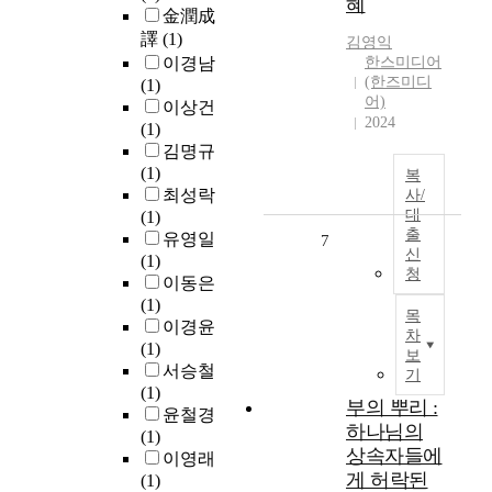
혜
金潤成
譯
(1)
김영익
이경남
한스미디어
(한즈미디
(1)
어)
이상건
2024
(1)
김명규
(1)
복
최성락
사/
대
(1)
출
유영일
7
신
(1)
청
이동은
(1)
목
이경윤
차
(1)
보
서승철
기
(1)
부의 뿌리 :
윤철경
하나님의
(1)
상속자들에
이영래
게 허락된
(1)