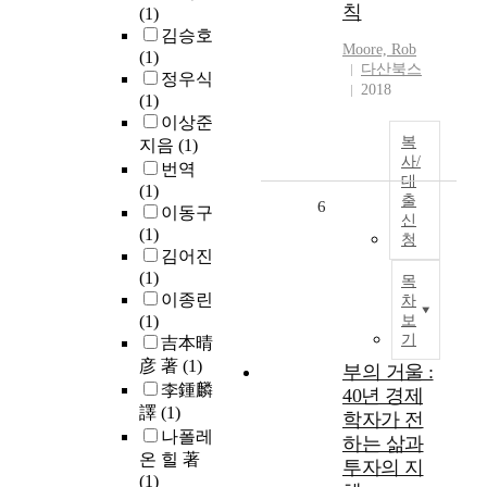
칙
(1)
김승호
Moore, Rob
(1)
다산북스
정우식
2018
(1)
이상준
복
지음
(1)
사/
번역
대
(1)
출
6
이동구
신
(1)
청
김어진
(1)
목
이종린
차
(1)
보
기
吉本晴
彦 著
(1)
부의 거울 :
李鍾麟
40년 경제
譯
(1)
학자가 전
나폴레
하는 삶과
온 힐 著
투자의 지
(1)