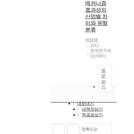
메커니즘
효과성의
산업별 차
이와 유형
분류
박성택
2012
한국연구재
단(NRF)
원
문
보
기
내보내기
내책장담기
한글로보기
정확도순