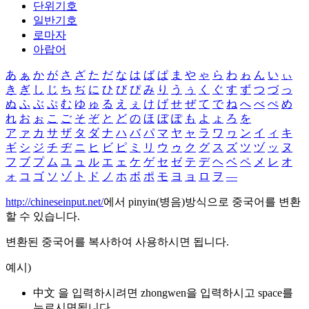
단위기호
일반기호
로마자
아랍어
あ
ぁ
か
が
さ
ざ
た
だ
な
は
ば
ぱ
ま
や
ゃ
ら
わ
ゎ
ん
い
ぃ
き
ぎ
し
じ
ち
ぢ
に
ひ
び
ぴ
み
り
う
ぅ
く
ぐ
す
ず
つ
づ
っ
ぬ
ふ
ぶ
ぷ
む
ゆ
ゅ
る
え
ぇ
け
げ
せ
ぜ
て
で
ね
へ
べ
ぺ
め
れ
お
ぉ
こ
ご
そ
ぞ
と
ど
の
ほ
ぼ
ぽ
も
よ
ょ
ろ
を
ア
ァ
カ
サ
ザ
タ
ダ
ナ
ハ
バ
パ
マ
ヤ
ャ
ラ
ワ
ヮ
ン
イ
ィ
キ
ギ
シ
ジ
チ
ヂ
ニ
ヒ
ビ
ピ
ミ
リ
ウ
ゥ
ク
グ
ス
ズ
ツ
ヅ
ッ
ヌ
フ
ブ
プ
ム
ユ
ュ
ル
エ
ェ
ケ
ゲ
セ
ゼ
テ
デ
ヘ
ベ
ペ
メ
レ
オ
ォ
コ
ゴ
ソ
ゾ
ト
ド
ノ
ホ
ボ
ポ
モ
ヨ
ョ
ロ
ヲ
―
http://chineseinput.net/
에서 pinyin(병음)방식으로 중국어를 변환
할 수 있습니다.
변환된 중국어를 복사하여 사용하시면 됩니다.
예시)
中文 을 입력하시려면
zhongwen
을 입력하시고 space를
누르시면됩니다.