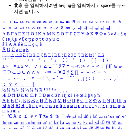
北京 을 입력하시려면
beijing
을 입력하시고 space를 누르
시면 됩니다.
ㅥ
ㅦ
ㅧ
ㅨ
ㅩ
ㅪ
ㅫ
ㅬ
ㅭ
ㅮ
ㅯ
ㅰ
ㅱ
ㅲ
ㅳ
ㅴ
ㅵ
ㅶ
ㅷ
ㅸ
ㅹ
ㅺ
ㅻ
ㅼ
ㅽ
ㅾ
ㅿ
ㆀ
ㆁ
ㆂ
ㆃ
ㆄ
ㆅ
ㆆ
ㆇ
ㆈ
ㆉ
ㆊ
ㆋ
ㆌ
ㆍ
ㆎ
Α
Β
Γ
Δ
Ε
Ζ
Η
Θ
Ι
Κ
Λ
Μ
Ν
Ξ
Ο
Π
Ρ
Σ
Τ
Υ
Φ
Χ
Ψ
Ω
α
β
γ
δ
ε
ζ
η
θ
ι
κ
λ
μ
ν
ξ
ο
π
ρ
σ
τ
υ
φ
χ
ψ
ω
á
à
Á
À
é
è
É
È
ç
Ç
ê
Ä
Ö
Ü
ä
ö
ü
ß
ְ
ֳ
ֲ
ֱ
ָ
ַ
ֵ
ֶ
ִ
ֹ
ּ
ֻ
ׂ
ׁ
ּ
ב
ה
נ
מ
צ
ת
ץ
ש
ד
ג
כ
ע
י
ח
ל
ך
ף
ק
ר
א
ט
ו
ן
ם
פ
‘
’
“
”
〔
〕
〈
〉
「
」
『
』
【
】
＂
（
）
［
］
｛
｝
±
×
÷
≠
≤
≥
∞
∴
♂
♀
∠
⊥
⌒
∂
∇
≡
≒
≪
≫
√
∽
∝
∵
∫
∬
∈
∋
⊆
⊇
⊂
⊃
∪
∩
∧
∨
￢
⇒
⇔
∀
∃
∮
∑
∏
＋
－
＜
＝
＞
、
。
·
‥
…
¨
〃
―
∥
＼
∼
´
～
ˇ
˘
˝
˚
˙
¸
˛
¡
¿
ː
！
＇
，
．
／
：
；
？
＾
＿
｀
｜
½
⅓
⅔
¼
¾
⅛
⅜
⅝
⅞
¹
²
³
⁴
ⁿ
₁
₂
₃
₄
Æ
Ð
Ħ
Ĳ
Ł
Ø
Œ
Þ
Ŧ
Ŋ
æ
đ
ð
ħ
ı
ĳ
ĸ
ŀ
ł
ø
œ
ß
þ
ŧ
ŋ
ŉ
А
Б
В
Г
Д
Е
Ё
Ж
З
И
Й
К
Л
М
Н
О
П
Р
С
Т
У
Ф
Х
Ц
Ч
Ш
Щ
Ъ
Ы
Ь
Э
Ю
Я
а
б
в
г
д
е
ё
ж
з
и
й
к
л
м
н
о
п
р
с
т
у
ф
х
ц
ч
ш
щ
ъ
ы
ь
э
ю
я
′
″
℃
Å
￠
￡
￥
¤
℉
‰
＄
％
Ｆ
￦
㎕
㎖
㎗
ℓ
㎘
㏄
㎣
㎤
㎥
㎦
㎙
㎚
㎛
㎜
㎝
㎞
㎟
㎠
㎡
㎢
㏊
㎍
㎎
㎏
㏏
㎈
㎉
㏈
㎧
㎨
㎰
㎱
㎲
㎳
㎴
㎵
㎶
㎷
㎸
㎹
㎀
㎁
㎂
㎃
㎄
㎺
㎻
㎽
㎾
㎿
㎐
㎑