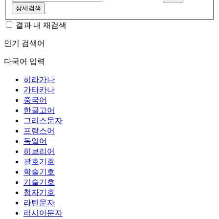
상세검색
결과 내 재검색
인기 검색어
다국어 입력
히라가나
가타카나
중국어
한글고어
그리스문자
프랑스어
독일어
히브리어
괄호기호
학술기호
기술기호
첨자기호
라틴문자
러시아문자