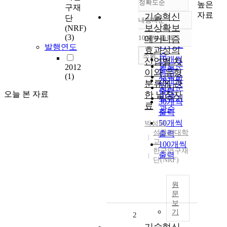
정확도순
높은
구재
자료
기술혁신
단
내림차순
정확도
보상확보
(NRF)
순
(3)
10개씩 출력
메커니즘
내림차순
인기도
발행연도
효과성의
순
조회
10개씩
산업별 차
연도순
2012
출력
이와 유형
(1)
제목순
20개씩
분류에 관
저자순
출력
오늘 본 자료
한 낱장자
발행기
30개씩
료
관순
출력
50개씩
박성택
성균관대학
출력
교
100개씩
한국연구재
출력
단(NRF)
원
문
보
기
2