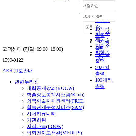
내림차순
정확도
순
10개씩 출력
내림차순
인기도
순
조회
10개씩
연도순
출력
제목순
20개씩
저자순
출력
고객센터 (평일: 09:00~18:00)
발행기
30개씩
관순
1599-3122
출력
50개씩
ARS 번호안내
출력
100개씩
관련누리집
출력
대학공개강의(KOCW)
학술정보통계시스템(Rinfo)
외국학술지지원센터(FRIC)
학술관계분석서비스(SAM)
사서커뮤니티
기관회원
지식나눔(LOOK)
의학전자도서관(MEDLIS)