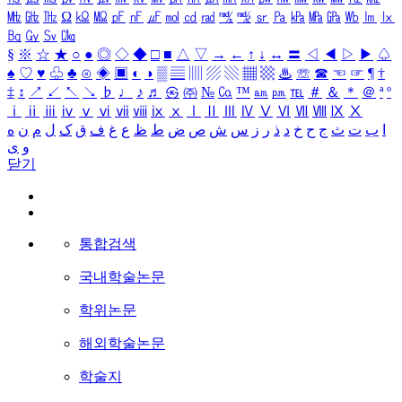
㎒
㎓
㎔
Ω
㏀
㏁
㎊
㎋
㎌
㏖
㏅
㎭
㎮
㎯
㏛
㎩
㎪
㎫
㎬
㏝
㏐
㏓
㏃
㏉
㏜
㏆
§
※
☆
★
○
●
◎
◇
◆
□
■
△
▽
→
←
↑
↓
↔
〓
◁
◀
▷
▶
♤
♠
♡
♥
♧
♣
⊙
◈
▣
◐
◑
▒
▤
▥
▨
▧
▦
▩
♨
☏
☎
☜
☞
¶
†
‡
↕
↗
↙
↖
↘
♭
♩
♪
♬
㉿
㈜
№
㏇
™
㏂
㏘
℡
＃
＆
＊
＠
ª
º
ⅰ
ⅱ
ⅲ
ⅳ
ⅴ
ⅵ
ⅶ
ⅷ
ⅸ
ⅹ
Ⅰ
Ⅱ
Ⅲ
Ⅳ
Ⅴ
Ⅵ
Ⅶ
Ⅷ
Ⅸ
Ⅹ
ا
ب
ت
ث
ج
ح
خ
د
ذ
ر
ز
س
ش
ص
ض
ط
ظ
ع
غ
ف
ق
ک
ل
م
ن
ه
و
ی
닫기
통합검색
국내학술논문
학위논문
해외학술논문
학술지