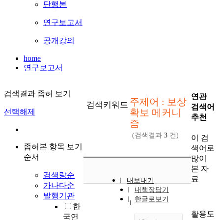
단행본
연구보고서
공개강의
home
연구보고서
검색결과 좁혀 보기
연관
주제어 : 보상
검색키워드
검색어
확보 메커니
선택해제
추천
즘
(검색결과
3
건)
이 검
좁혀본 항목 보기
색어로
순서
많이
본 자
검색량순
료
내보내기
가나다순
내책장담기
발행기관
한글로보기
1
한
활용도
국연