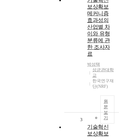
기술혁신
보상확보
메커니즘
효과성의
산업별 차
이와 유형
분류에 관
한 조사자
료
박성택
성균관대학
교
한국연구재
단(NRF)
원
문
보
기
3
기술혁신
보상확보