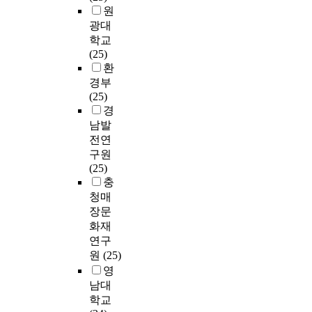
원
광대
학교
(25)
환
경부
(25)
경
남발
전연
구원
(25)
충
청매
장문
화재
연구
원
(25)
영
남대
학교