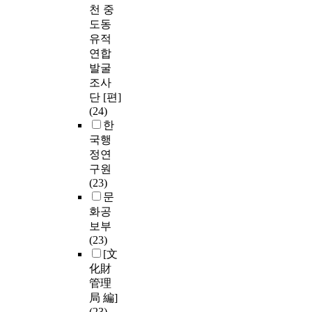
천 중
도동
유적
연합
발굴
조사
단 [편]
(24)
한
국행
정연
구원
(23)
문
화공
보부
(23)
[文
化財
管理
局 編]
(23)