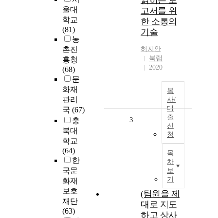
읽히는 보
울대
고서를 위
학교
한 소통의
(81)
기술
농
촌진
허지안
북랩
흥청
2020
(68)
문
화재
복
관리
사/
대
국
(67)
출
3
충
신
북대
청
학교
(64)
목
한
차
국문
보
기
화재
보호
(팀원을 제
재단
대로 지도
(63)
하고 상사