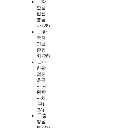
대
한광
업진
흥공
사
(28)
한
국자
연보
존협
회
(28)
대
한광
업진
흥공
사 자
원탐
사처
[편]
(28)
충
청남
도
(27)