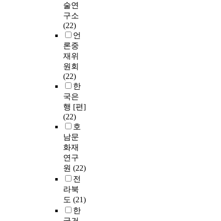
술연
구소
(22)
언
론중
재위
원회
(22)
한
국은
행 [편]
(22)
호
남문
화재
연구
원
(22)
전
라북
도
(21)
한
국건