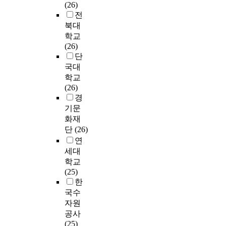
(26)
전
북대
학교
(26)
단
국대
학교
(26)
경
기문
화재
단
(26)
연
세대
학교
(25)
한
국수
자원
공사
(25)