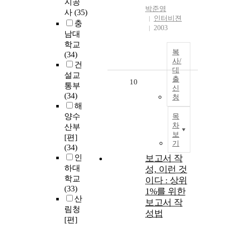
지공
박준영
사
(35)
인터비젼
충
2003
남대
학교
복
(34)
사/
건
대
설교
출
10
통부
신
(34)
청
해
양수
목
차
산부
보
[편]
기
(34)
인
보고서 작
하대
성, 이런 것
학교
이다 : 상위
(33)
1%를 위한
산
보고서 작
림청
성법
[편]