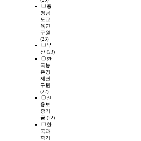
충
청남
도교
육연
구원
(23)
부
산
(23)
한
국농
촌경
제연
구원
(22)
신
용보
증기
금
(22)
한
국과
학기