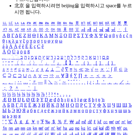
北京 을 입력하시려면
beijing
을 입력하시고 space를 누르
시면 됩니다.
ㅥ
ㅦ
ㅧ
ㅨ
ㅩ
ㅪ
ㅫ
ㅬ
ㅭ
ㅮ
ㅯ
ㅰ
ㅱ
ㅲ
ㅳ
ㅴ
ㅵ
ㅶ
ㅷ
ㅸ
ㅹ
ㅺ
ㅻ
ㅼ
ㅽ
ㅾ
ㅿ
ㆀ
ㆁ
ㆂ
ㆃ
ㆄ
ㆅ
ㆆ
ㆇ
ㆈ
ㆉ
ㆊ
ㆋ
ㆌ
ㆍ
ㆎ
Α
Β
Γ
Δ
Ε
Ζ
Η
Θ
Ι
Κ
Λ
Μ
Ν
Ξ
Ο
Π
Ρ
Σ
Τ
Υ
Φ
Χ
Ψ
Ω
α
β
γ
δ
ε
ζ
η
θ
ι
κ
λ
μ
ν
ξ
ο
π
ρ
σ
τ
υ
φ
χ
ψ
ω
á
à
Á
À
é
è
É
È
ç
Ç
ê
Ä
Ö
Ü
ä
ö
ü
ß
ְ
ֳ
ֲ
ֱ
ָ
ַ
ֵ
ֶ
ִ
ֹ
ּ
ֻ
ׂ
ׁ
ּ
ב
ה
נ
מ
צ
ת
ץ
ש
ד
ג
כ
ע
י
ח
ל
ך
ף
ק
ר
א
ט
ו
ן
ם
פ
‘
’
“
”
〔
〕
〈
〉
「
」
『
』
【
】
＂
（
）
［
］
｛
｝
±
×
÷
≠
≤
≥
∞
∴
♂
♀
∠
⊥
⌒
∂
∇
≡
≒
≪
≫
√
∽
∝
∵
∫
∬
∈
∋
⊆
⊇
⊂
⊃
∪
∩
∧
∨
￢
⇒
⇔
∀
∃
∮
∑
∏
＋
－
＜
＝
＞
、
。
·
‥
…
¨
〃
―
∥
＼
∼
´
～
ˇ
˘
˝
˚
˙
¸
˛
¡
¿
ː
！
＇
，
．
／
：
；
？
＾
＿
｀
｜
½
⅓
⅔
¼
¾
⅛
⅜
⅝
⅞
¹
²
³
⁴
ⁿ
₁
₂
₃
₄
Æ
Ð
Ħ
Ĳ
Ł
Ø
Œ
Þ
Ŧ
Ŋ
æ
đ
ð
ħ
ı
ĳ
ĸ
ŀ
ł
ø
œ
ß
þ
ŧ
ŋ
ŉ
А
Б
В
Г
Д
Е
Ё
Ж
З
И
Й
К
Л
М
Н
О
П
Р
С
Т
У
Ф
Х
Ц
Ч
Ш
Щ
Ъ
Ы
Ь
Э
Ю
Я
а
б
в
г
д
е
ё
ж
з
и
й
к
л
м
н
о
п
р
с
т
у
ф
х
ц
ч
ш
щ
ъ
ы
ь
э
ю
я
′
″
℃
Å
￠
￡
￥
¤
℉
‰
＄
％
Ｆ
￦
㎕
㎖
㎗
ℓ
㎘
㏄
㎣
㎤
㎥
㎦
㎙
㎚
㎛
㎜
㎝
㎞
㎟
㎠
㎡
㎢
㏊
㎍
㎎
㎏
㏏
㎈
㎉
㏈
㎧
㎨
㎰
㎱
㎲
㎳
㎴
㎵
㎶
㎷
㎸
㎹
㎀
㎁
㎂
㎃
㎄
㎺
㎻
㎽
㎾
㎿
㎐
㎑