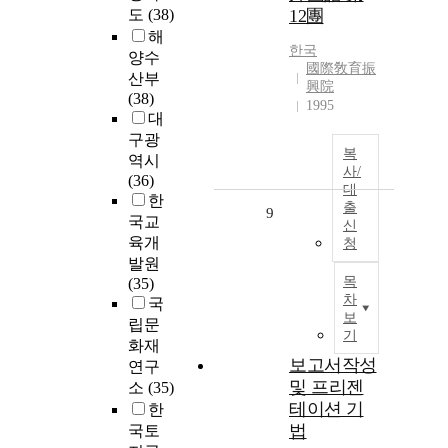
도
(38)
12團
해
한국
양수
國際敎育振
산부
興院
(38)
1995
대
구광
복
역시
사/
(36)
대
한
출
9
국교
신
육개
청
발원
목
(35)
차
국
보
립문
기
화재
보고서작성
연구
및 프리젠
소
(35)
테이션 기
한
법
국토