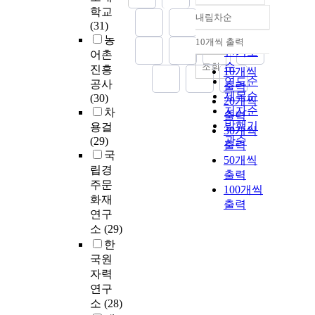
학교
내림차순
정확도
(31)
순
농
10개씩 출력
내림차순
인기도
어촌
순
조회
진흥
10개씩
연도순
공사
출력
제목순
(30)
20개씩
저자순
차
출력
발행기
용걸
30개씩
관순
(29)
출력
국
50개씩
립경
출력
주문
100개씩
화재
출력
연구
소
(29)
한
국원
자력
연구
소
(28)