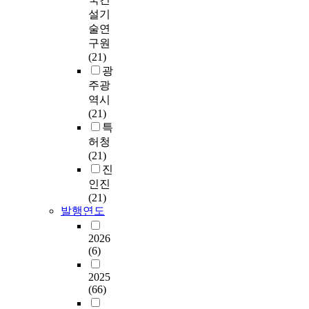
설기
술연
구원
(21)
광
주광
역시
(21)
특
허청
(21)
진
인진
(21)
발행연도
2026
(6)
2025
(66)