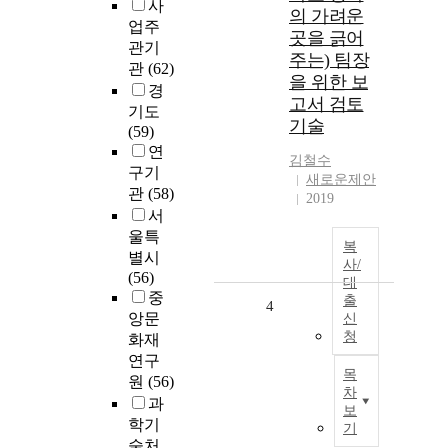
사
의 가려운
업주
곳을 긁어
관기
주는) 팀장
관
(62)
을 위한 보
경
고서 검토
기도
기술
(59)
연
김철수
구기
새로운제안
관
(58)
2019
서
울특
복
별시
사/
(56)
대
중
출
4
앙문
신
청
화재
연구
목
원
(56)
차
과
보
학기
기
술처