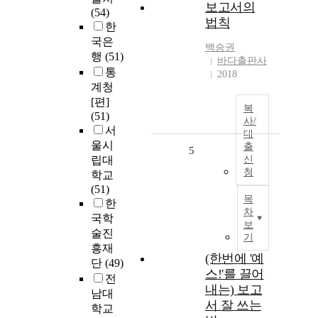
보고서의
(54)
법칙
한
국은
백승권
행
(51)
바다출판사
통
2018
계청
[편]
복
(51)
사/
서
대
울시
출
5
립대
신
청
학교
(51)
목
한
차
국학
보
술진
기
흥재
(한번에 '예
단
(49)
스!'를 끌어
전
내는) 보고
남대
서 잘 쓰는
학교