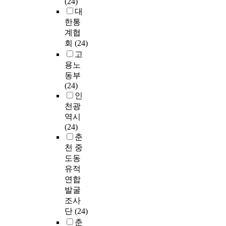
(24)
대
한통
계협
회
(24)
고
용노
동부
(24)
인
천광
역시
(24)
춘
천 중
도동
유적
연합
발굴
조사
단
(24)
춘