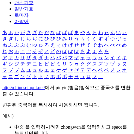
단위기호
일반기호
로마자
아랍어
あ
ぁ
か
が
さ
ざ
た
だ
な
は
ば
ぱ
ま
や
ゃ
ら
わ
ゎ
ん
い
ぃ
き
ぎ
し
じ
ち
ぢ
に
ひ
び
ぴ
み
り
う
ぅ
く
ぐ
す
ず
つ
づ
っ
ぬ
ふ
ぶ
ぷ
む
ゆ
ゅ
る
え
ぇ
け
げ
せ
ぜ
て
で
ね
へ
べ
ぺ
め
れ
お
ぉ
こ
ご
そ
ぞ
と
ど
の
ほ
ぼ
ぽ
も
よ
ょ
ろ
を
ア
ァ
カ
サ
ザ
タ
ダ
ナ
ハ
バ
パ
マ
ヤ
ャ
ラ
ワ
ヮ
ン
イ
ィ
キ
ギ
シ
ジ
チ
ヂ
ニ
ヒ
ビ
ピ
ミ
リ
ウ
ゥ
ク
グ
ス
ズ
ツ
ヅ
ッ
ヌ
フ
ブ
プ
ム
ユ
ュ
ル
エ
ェ
ケ
ゲ
セ
ゼ
テ
デ
ヘ
ベ
ペ
メ
レ
オ
ォ
コ
ゴ
ソ
ゾ
ト
ド
ノ
ホ
ボ
ポ
モ
ヨ
ョ
ロ
ヲ
―
http://chineseinput.net/
에서 pinyin(병음)방식으로 중국어를 변환
할 수 있습니다.
변환된 중국어를 복사하여 사용하시면 됩니다.
예시)
中文 을 입력하시려면
zhongwen
을 입력하시고 space를
누르시면됩니다.