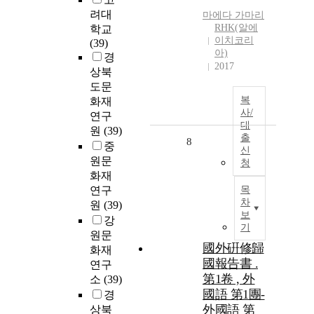
려대
마에다 가마리
RHK(알에
학교
이치코리
(39)
아)
경
2017
상북
도문
복
화재
사/
연구
대
원
(39)
출
8
중
신
원문
청
화재
연구
목
차
원
(39)
보
강
기
원문
國外硏修歸
화재
國報告書 .
연구
第1卷 , 外
소
(39)
國語 第1團-
경
外國語 第
상북