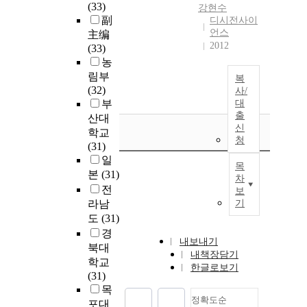
(33)
강현수
副
디시전사이
언스
主编
2012
(33)
농
림부
복
(32)
사/
부
대
출
산대
신
학교
청
(31)
일
목
본
(31)
차
전
보
라남
기
도
(31)
경
내보내기
북대
내책장담기
학교
한글로보기
(31)
목
정확도순
포대