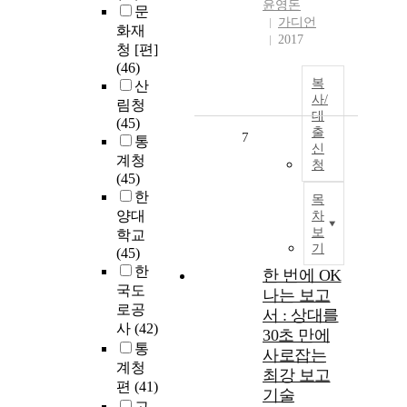
윤영돈
문
가디언
화재
2017
청 [편]
(46)
복
산
사/
림청
대
(45)
출
7
통
신
계청
청
(45)
한
목
양대
차
보
학교
기
(45)
한
한 번에 OK
국도
나는 보고
로공
서 : 상대를
사
(42)
30초 만에
통
사로잡는
계청
최강 보고
편
(41)
기술
고