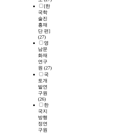
[한
국학
술진
흥재
단 편]
(27)
영
남문
화재
연구
원
(27)
국
토개
발연
구원
(26)
한
국지
방행
정연
구원