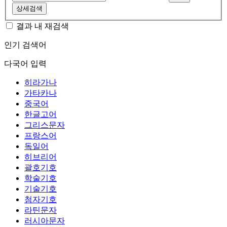
상세검색
결과 내 재검색
인기 검색어
다국어 입력
히라가나
가타카나
중국어
한글고어
그리스문자
프랑스어
독일어
히브리어
괄호기호
학술기호
기술기호
첨자기호
라틴문자
러시아문자