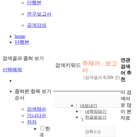
단행본
연구보고서
공개강의
home
단행본
검색결과 좁혀 보기
연관
주제어 : 보고
검색키워드
검색
서
선택해제
어 추
(검색결과
9,559
건)
천
좁혀본 항목 보기
이 검
순서
색어
로 많
내보내기
검색량순
이 본
내책장담기
가나다순
한글로보기
자료
1
저자
한
정확도순
국