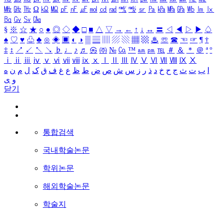
㎒
㎓
㎔
Ω
㏀
㏁
㎊
㎋
㎌
㏖
㏅
㎭
㎮
㎯
㏛
㎩
㎪
㎫
㎬
㏝
㏐
㏓
㏃
㏉
㏜
㏆
§
※
☆
★
○
●
◎
◇
◆
□
■
△
▽
→
←
↑
↓
↔
〓
◁
◀
▷
▶
♤
♠
♡
♥
♧
♣
⊙
◈
▣
◐
◑
▒
▤
▥
▨
▧
▦
▩
♨
☏
☎
☜
☞
¶
†
‡
↕
↗
↙
↖
↘
♭
♩
♪
♬
㉿
㈜
№
㏇
™
㏂
㏘
℡
＃
＆
＊
＠
ª
º
ⅰ
ⅱ
ⅲ
ⅳ
ⅴ
ⅵ
ⅶ
ⅷ
ⅸ
ⅹ
Ⅰ
Ⅱ
Ⅲ
Ⅳ
Ⅴ
Ⅵ
Ⅶ
Ⅷ
Ⅸ
Ⅹ
ا
ب
ت
ث
ج
ح
خ
د
ذ
ر
ز
س
ش
ص
ض
ط
ظ
ع
غ
ف
ق
ک
ل
م
ن
ه
و
ی
닫기
통합검색
국내학술논문
학위논문
해외학술논문
학술지