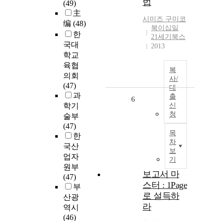
법
(49)
主
시미즈 구미코
编
(48)
북이십일
한
21세기북스
국대
2013
학교
육협
복
의회
사/
(47)
대
과
출
6
학기
신
청
술부
(47)
목
한
차
국산
보
업자
기
원부
보고서 마
(47)
스터 : 1Page
부
로 설득하
산광
라
역시
(46)