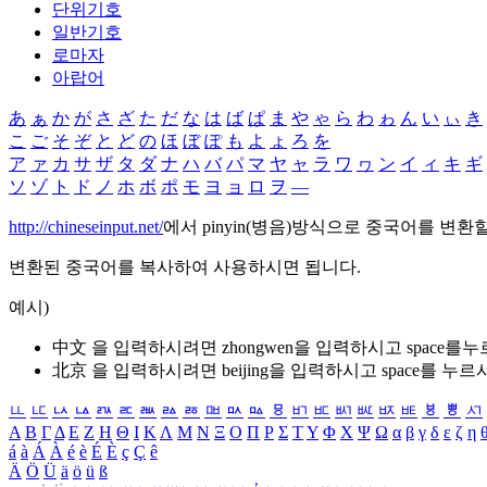
단위기호
일반기호
로마자
아랍어
あ
ぁ
か
が
さ
ざ
た
だ
な
は
ば
ぱ
ま
や
ゃ
ら
わ
ゎ
ん
い
ぃ
き
こ
ご
そ
ぞ
と
ど
の
ほ
ぼ
ぽ
も
よ
ょ
ろ
を
ア
ァ
カ
サ
ザ
タ
ダ
ナ
ハ
バ
パ
マ
ヤ
ャ
ラ
ワ
ヮ
ン
イ
ィ
キ
ギ
ソ
ゾ
ト
ド
ノ
ホ
ボ
ポ
モ
ヨ
ョ
ロ
ヲ
―
http://chineseinput.net/
에서 pinyin(병음)방식으로 중국어를 변환
변환된 중국어를 복사하여 사용하시면 됩니다.
예시)
中文 을 입력하시려면
zhongwen
을 입력하시고 space를
北京 을 입력하시려면
beijing
을 입력하시고 space를 누르
ㅥ
ㅦ
ㅧ
ㅨ
ㅩ
ㅪ
ㅫ
ㅬ
ㅭ
ㅮ
ㅯ
ㅰ
ㅱ
ㅲ
ㅳ
ㅴ
ㅵ
ㅶ
ㅷ
ㅸ
ㅹ
ㅺ
Α
Β
Γ
Δ
Ε
Ζ
Η
Θ
Ι
Κ
Λ
Μ
Ν
Ξ
Ο
Π
Ρ
Σ
Τ
Υ
Φ
Χ
Ψ
Ω
α
β
γ
δ
ε
ζ
η
á
à
Á
À
é
è
É
È
ç
Ç
ê
Ä
Ö
Ü
ä
ö
ü
ß