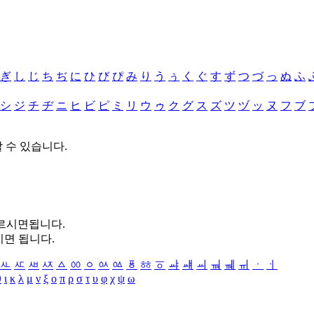
ぎ
し
じ
ち
ぢ
に
ひ
び
ぴ
み
り
う
ぅ
く
ぐ
す
ず
つ
づ
っ
ぬ
ふ
シ
ジ
チ
ヂ
ニ
ヒ
ビ
ピ
ミ
リ
ウ
ゥ
ク
グ
ス
ズ
ツ
ヅ
ッ
ヌ
フ
ブ
할 수 있습니다.
누르시면됩니다.
시면 됩니다.
ㅻ
ㅼ
ㅽ
ㅾ
ㅿ
ㆀ
ㆁ
ㆂ
ㆃ
ㆄ
ㆅ
ㆆ
ㆇ
ㆈ
ㆉ
ㆊ
ㆋ
ㆌ
ㆍ
ㆎ
θ
ι
κ
λ
μ
ν
ξ
ο
π
ρ
σ
τ
υ
φ
χ
ψ
ω