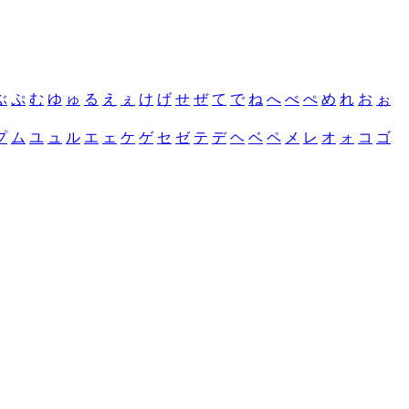
ぶ
ぷ
む
ゆ
ゅ
る
え
ぇ
け
げ
せ
ぜ
て
で
ね
へ
べ
ぺ
め
れ
お
ぉ
プ
ム
ユ
ュ
ル
エ
ェ
ケ
ゲ
セ
ゼ
テ
デ
ヘ
ベ
ペ
メ
レ
オ
ォ
コ
ゴ