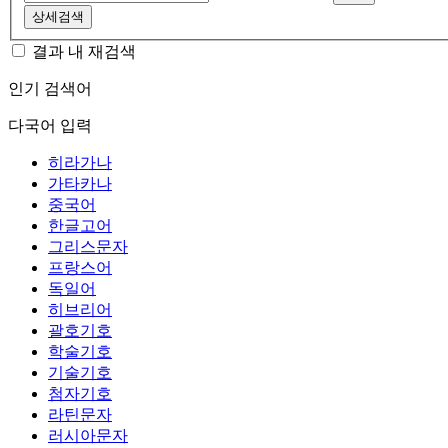
상세검색
결과 내 재검색
인기 검색어
다국어 입력
히라가나
가타카나
중국어
한글고어
그리스문자
프랑스어
독일어
히브리어
괄호기호
학술기호
기술기호
첨자기호
라틴문자
러시아문자