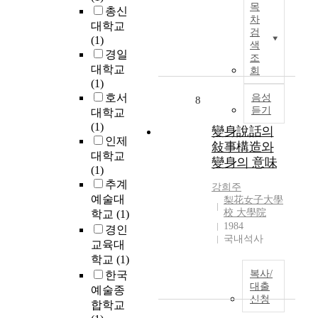
고
한
어
플
목
況
총신
논
있
의
서
롯
차
이
대학교
문
다
검
문
굉
의
나
(1)
은
.
색
,
장
중
心
경일
시
조
변
그
히
요
理
대학교
론
회
신
리
매
성
的
(1)
인
모
고
력
과
要
호서
‘
음성
8
티
나
적
역
因
듣기
변
대학교
프
름
인
할
등
신
(1)
變身說話의
를
대
작
에
에
모
인제
연
敍事構造와
로
업
대
의
티
대학교
구
變身의 意味
의
임
해
해
프
(1)
함
해
과
알
급
의
추계
에
강희주
결
동
아
격
시
예술대
梨花女子大學
있
방
시
본
히
적
校 大學院
학교
(1)
어
안
에
연
변
수
1984
경인
변
,
일
구
화
국내석사
용
신
교육대
또
종
이
하
’
의
학교
(1)
자
의
다
는
과
양
복사/
한국
신
도
.
것
자
상
대출
들
전
이
예술종
을
작
신청
을
의
이
에
합학교
말
시
분
희
되
따