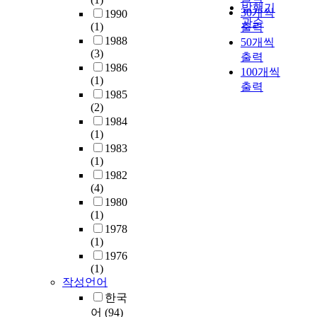
어
i
이
려
발행기
를
과
,
떻
30개씩
1990
렵
n
성
는
관순
탐
욕
일
게
(1)
출력
게
g
적
욕
색
망
반
구
1988
50개씩
될
o
인
망
하
(3)
의
작
조
출력
것
f
요
이
는
1986
실
품
화
100개씩
이
t
소
투
문
(1)
현
에
되
고
출력
r
와
영
학
1985
을
서
어
變
a
구
되
(2)
교
가
배
있
身
n
성
어
1984
육
장
우
는
의
s
적
있
(1)
론
집
가
지
基
f
인
다
1983
적
약
하
심
準
o
요
.
(1)
인
적
나
화
設
r
소
본
1982
측
으
의
분
定
m
가
(4)
논
면
로
인
석
또
a
어
1980
문
의
보
물
한
한
(1)
t
우
에
연
여
을
다
모
1978
i
러
서
구
주
창
.
(1)
호
o
진
필
에
는
조
2
1976
해
n
구
자
이
것
하
1
(1)
질
n
성
는
르
이
는
세
작성언어
우
a
적
시
기
‘
것
기
한국
려
r
인
창
까
변
보
는
어
(94)
가
r
능
작