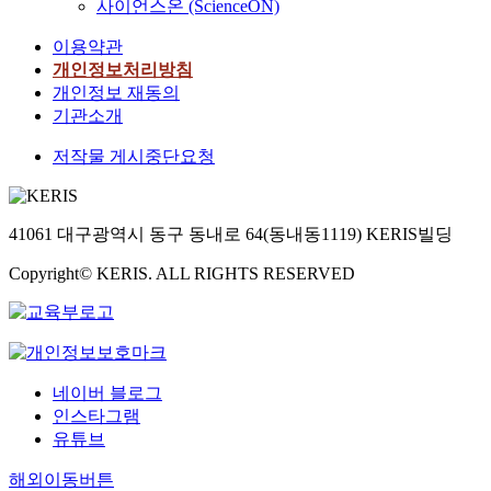
.
사이언스온 (ScienceON)
차
적
가
이
s
.
적
민
적
인
능
를
t
옛
수
이용약관
담
목
예
한
반
o
사
용
개인정보처리방침
의
표
로
애
영
r
람
을
변
개인정보 재동의
이
는
니
한
i
의
세
신
기관소개
다
첫
메
說
e
무
가
은
.
번
이
話
s
한
지
저작물 게시중단요청
신
Ⅱ
째
션
,
o
한
경
체
장
로
은
歲
f
상
우
적
에
한
표
時
t
상
로
·
서
작
현
41061 대구광역시 동구 동내로 64(동내동1119) KERIS빌딩
風
r
력
나
비
는
품
영
俗
a
이
누
현
변
전
역
Copyright© KERIS. ALL RIGHTS RESERVED
등
n
녹
어
실
신
체
이
의
s
아
살
적
모
를
넓
民
f
있
펴
·
티
혼
고
間
o
는
보
환
프
자
,
傳
r
그
았
상
의
책
과
承
m
리
다
네이버 블로그
적
개
임
장
과
a
스
.
인스타그램
인
념
지
까
관
t
로
먼
유튜브
형
을
고
지
련
i
마
저
태
알
일
할
하
o
신
해외이동버튼
놀
로
아
인
수