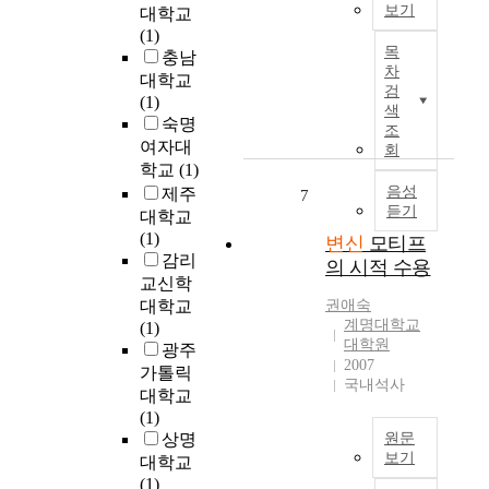
라
보기
를
대학교
재
상
고
수
(1)
들
을
본
했
목
립
충남
에
표
논
을
차
하
대학교
대
현
문
때
검
는
(1)
한
하
은
는
색
모
숙명
인
는
애
조
存
티
여자대
식
일
니
회
在
프
학교
(1)
을
인
메
의
로
새
다
이
음성
제주
7
樣
서
듣기
롭
역
션
대학교
態
의
게
을
시
(1)
변신
모티프
가
기
만
연
나
감리
轉
의 시적 수용
능
들
기
리
교신학
移
을
어
하
오
대학교
권애숙
되
지
낸
는
구
계명대학교
(1)
는
속
다
것
성
대학원
광주
것
적
2007
.
은
에
가톨릭
과
으
국내석사
즉
배
있
한
대학교
로
존
우
어
존
(1)
수
재
에
서
재
상명
원문
행
에
게
변
보기
가
대학교
하
대
있
신
狀
(1)
본