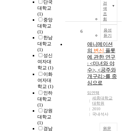
적
품
단국
잡
검
을
인
안
대학교
성
색
연
가
에
(1)
조
과
관
능
서
회
중앙
다
짓
성
빠
대학교
양
고
으
른
음성
6
(1)
성
,
듣기
로
시
한남
을
작
끌
간
대학교
애니메이션
더
품
어
내
(1)
해
의
변신
플롯
으
오
의
성신
간
에 관한 연구
로
면
역
다
여자대
: <미녀와 야
서
서
할
.
학교
(1)
수>, <공주와
의
인
변
一
이화
개구리>를 중
구
간
신
般
여자대
조
심으로
이
을
的
학교
(1)
를
꿈
통
으
인하
임연택
구
꾸
해
로
세종대학교
대학교
축
어
다
'
대학원
(1)
하
온
양
變
2010
강원
고
공
한
身
국내석사
대학교
,
간
인
'
(1)
주
과
물
이
경남
제
원문
존
군