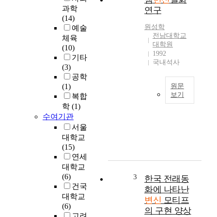
학
과학
연구
적
(14)
인
원성학
예술
관
전남대학교
체육
점
대학원
(10)
1992
에
기타
국내석사
서
(3)
민
공학
담
(1)
원문
과
보기
복합
현
학
(1)
뱀
대
수여기관
은
소
일
서울
설
상
대학교
에
생
(15)
나
활
연세
타
속
대학교
나
에
(6)
3
한국 전래동
는
서
건국
화에 나타난
변
恐
대학교
변신
모티프
신
怖
(6)
모
의 구현 양상
의
고려