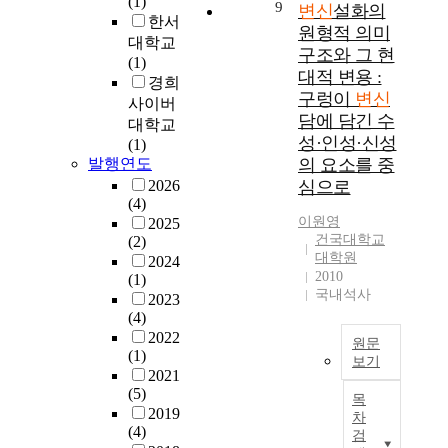
(1)
한
9
변신
설화의
5
류
구
기
라
한서
다
0
원형적 의미
하
등
도
변
대학교
.
편
구조와 그 현
고
을
한
신
(1)
前
으
대적 변용 :
그
모
다
에
경희
者
로
의
구렁이
변신
두
.
대
사이버
가
구
미
담에 담긴 수
모
한
한
대학교
形
성
를
아
작
선
성·인성·신성
(1)
態
되
신
한
품
행
발행연도
의 요소를 중
的
어
화
데
안
연
2026
심으로
·
있
적
녹
에
구
(4)
物
다
세
여
존
의
이원영
2025
理
.
계
이
재
재
건국대학교
(2)
的
변
속
대학원
야
하
고
2024
變
신
에
2010
(1)
기
는
찰
身
모
국내석사
서
2023
로
다
과
이
티
파
(4)
써
수
변
라
프
악
2022
표
의
신
원문
면
에
(1)
하
현
인
플
보기
後
는
2021
는
하
물
롯
者
T
몸
(5)
것
는
을
의
목
는
h
을
2019
으
차
데
역
극
質
e
바
(4)
로
검
,
할
적
的
s