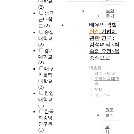
대학교
용
.
또
(2)
·
이
음성
한
5
성균
확
변
듣기
說
관대학
대
신
話
배우의 역할
교
(2)
되
에
속
변신
기법에
숭실
면
대
에
관한 연구 :
서
대학교
한
서
김성녀의 <벽
문
(2)
욕
는
학
경기
속의 요정>을
망
變
작
대학교
중심으로
은
身
품
(2)
외
話
에
박초롱
대구
부
素
경기대학교
수
가톨릭
의
를
문화예술대학
용
대학교
현
수
원
되
(2)
실
용
2011
어
한양
을
함
국내석사
텍
환
대학교
으
스
상
(1)
로
트
원문
적
한국
써
보기
의
이
학중앙
더
소
고
한
연구원
욱
목
재
내
작
(1)
복
차
들