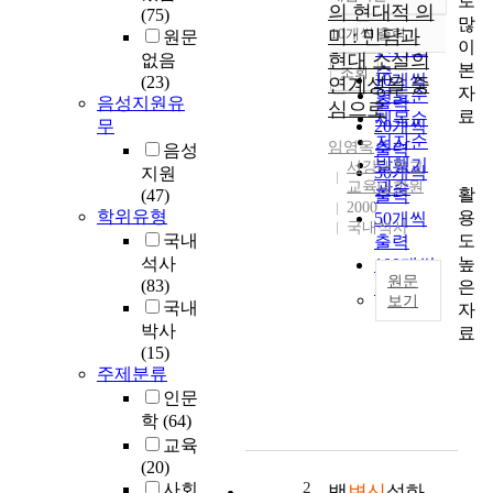
로
정확도
의 현대적 의
(75)
많
순
미 : 민담과
10개씩 출력
원문
내림차순
이
인기도
현대 소설의
없음
본
순
조회
10개씩
(23)
연계성을 중
자
연도순
음성지원유
출력
심으로
료
제목순
무
20개씩
저자순
임영옥
출력
음성
발행기
서강대학교
30개씩
지원
교육대학원
관순
활
(47)
출력
2000
학위유형
용
50개씩
국내석사
도
국내
출력
높
석사
100개씩
원문
(83)
은
출력
보기
국내
자
이
박사
료
논
(15)
주제분류
문
은
인문
문
학
(64)
학
교육
주
(20)
제
2
사회
뱀
변신
설화