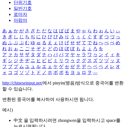
단위기호
일반기호
로마자
아랍어
あ
ぁ
か
が
さ
ざ
た
だ
な
は
ば
ぱ
ま
や
ゃ
ら
わ
ゎ
ん
い
ぃ
き
ぎ
し
じ
ち
ぢ
に
ひ
び
ぴ
み
り
う
ぅ
く
ぐ
す
ず
つ
づ
っ
ぬ
ふ
ぶ
ぷ
む
ゆ
ゅ
る
え
ぇ
け
げ
せ
ぜ
て
で
ね
へ
べ
ぺ
め
れ
お
ぉ
こ
ご
そ
ぞ
と
ど
の
ほ
ぼ
ぽ
も
よ
ょ
ろ
を
ア
ァ
カ
サ
ザ
タ
ダ
ナ
ハ
バ
パ
マ
ヤ
ャ
ラ
ワ
ヮ
ン
イ
ィ
キ
ギ
シ
ジ
チ
ヂ
ニ
ヒ
ビ
ピ
ミ
リ
ウ
ゥ
ク
グ
ス
ズ
ツ
ヅ
ッ
ヌ
フ
ブ
プ
ム
ユ
ュ
ル
エ
ェ
ケ
ゲ
セ
ゼ
テ
デ
ヘ
ベ
ペ
メ
レ
オ
ォ
コ
ゴ
ソ
ゾ
ト
ド
ノ
ホ
ボ
ポ
モ
ヨ
ョ
ロ
ヲ
―
http://chineseinput.net/
에서 pinyin(병음)방식으로 중국어를 변환
할 수 있습니다.
변환된 중국어를 복사하여 사용하시면 됩니다.
예시)
中文 을 입력하시려면
zhongwen
을 입력하시고 space를
누르시면됩니다.