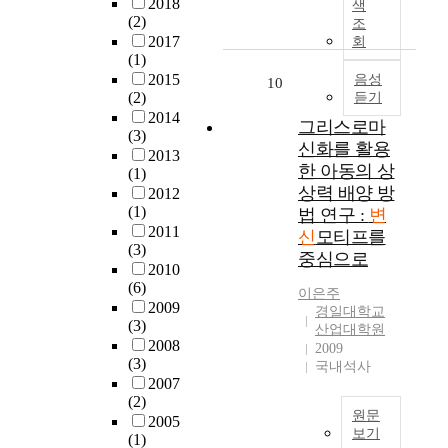
꿈
2018
색
부
변
의
구
·
t
(2)
으
조
터
신
크
조
精
u
2017
로
회
이
모
고
와
神
(1)
d
써
제
티
작
유
的
2015
y
음성
현
10
는
프
음
형
(2)
變
듣기
s
실
더
는
을
들
2014
身
t
세
그리스로마
나
바
떠
을
(3)
이
a
계
신화를 활용
아
로
나
이
2013
다
r
와
가
한 아동의 상
이
희
론
(1)
.
t
그
설
상력 배양 방
에
곡
화
2012
그
s
바
화
(1)
대
에
하
법 연구 :
변
런
w
깥
와
2011
한
제
고
신
모티프를
데
i
세
현
(3)
집
시
,
중심으로
후
t
계
대
2010
단
된
디
자
h
를
(6)
소
적
작
즈
이은주
의
s
자
2009
설
인
은
니
경일대학교
입
c
유
(3)
에
산업대학원
간
정
애
장
h
롭
2008
나
2009
욕
보
니
에
o
게
(3)
국내석사
타
구
만
메
서
l
오
2007
나
의
가
이
본
a
(2)
가
는
투
지
션
원문
다
r
2005
며
변
영
고
<
보기
면
(1)
l
육
신