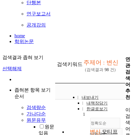
단행본
연구보고서
공개강의
home
학위논문
검색결과 좁혀 보기
연
주제어 : 변신
검색키워드
관
선택해제
(검색결과
98
건)
검
색
어
좁혀본 항목 보기
추
순서
천
내보내기
내책장담기
검색량순
한글로보기
이
가나다순
1
검
원문유무
색
정확도순
원문
어
변신
모티프
있음
내림차순