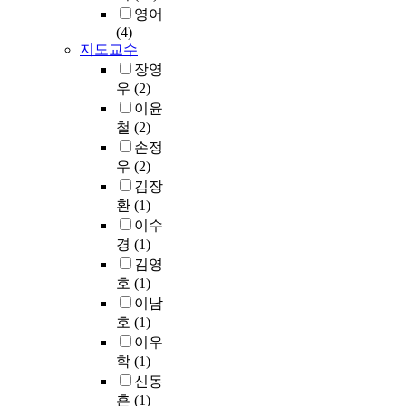
지
신
다
디
있
영어
a
력
의
변
모
수
지
다
(4)
t
으
한
신
티
배
털
.
지도교수
i
로
연
의
프
이
사
本
v
볼
장영
구
의
’
상
회
稿
e
수
우
(2)
방
미
라
의
로
에
a
있
법
이윤
를
고
시
전
서
n
다
으
철
(2)
확
보
간
환
다
d
.
로
손정
대
고
과
되
루
s
상
변
우
(2)
시
한
노
면
고
y
상
신
키
김장
국
력
서
자
m
력
모
고
환
(1)
전
을
영
하
b
은
티
있
래
요
상
이수
는
o
인
프
다
동
구
산
경
(1)
變
l
간
의
.
화
한
업
김영
身
i
이
양
이
에
다
에
호
(1)
은
c
지
상
미
나
.
대
몸
이남
m
닌
을
외
타
또
한
체
호
(1)
e
본
살
국
나
한
관
의
a
성
이우
펴
의
는
짧
심
일
n
적
보
학
(1)
연
변
은
과
부
i
능
았
신동
구
신
시
중
또
n
력
으
흔
(1)
자
모
간
요