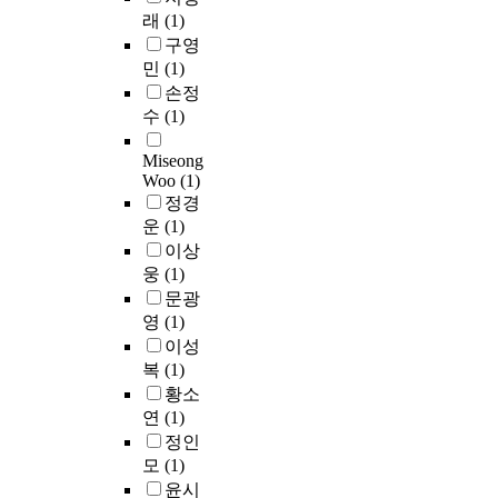
어
리
두
표
n
本
래
(1)
o
동
주
하
었
현
e
稿
n
을
구영
는
였
다
하
S
에
o
재
민
(1)
차
고
.
는
o
서
f
경
원
손정
,
그
것
u
는
h
험
에
수
(1)
H
리
은
r
뱀
u
시
서
.
고
매
c
變
m
키
이
Miseong
S
초
우
e
身
a
고
문
Woo
(1)
k
현
어
M
說
n
경
제
정경
u
실
려
u
話
e
험
를
운
(1)
l
적
운
l
의
x
을
접
이상
s
·
일
t
構
i
통
근
웅
(1)
k
환
이
i
造
s
해
하
y
문광
상
다
U
分
t
상
려
,
영
(1)
적
.
s
析
e
호
고
H
이성
사
그
e
을
n
작
했
o
건
럼
)
복
(1)
통
c
용
다
r
을
에
마
황소
하
e
을
.
s
통
도
케
연
(1)
여
s
하
또
t
해
불
팅
정인
變
h
고
한
S
문
구
에
身
모
(1)
o
상
변
.
제
하
적
의
w
상
윤시
신
&