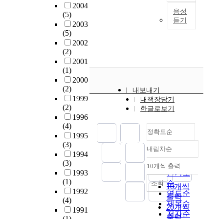
이
배
미
敍
2004
y
상
체
의
다
우
녀
음성
(5)
事
c
상
적
상
듣기
.
의
와
2003
文
u
력
·
호
이
상
야
(5)
學
r
은
정
연
연
상
수
2002
중
i
눈
신
계
구
력
>
(2)
에
o
에
적
성
에
을
,
2001
變
s
보
조
을
(1)
서
동
<
身
i
이
건
고
2000
는
원
공
을
t
지
을
찰
(2)
인
하
주
내보내기
수
y
않
극
하
1999
간
여
와
내책장담기
반
t
는
복
(2)
고
한글로보기
의
살
개
하
o
인
하
1996
변
상
아
구
지
s
간
고
(4)
신
상
있
리
않
정확도순
e
의
내
1995
이
력
는
>
는
a
심
면
(3)
야
을
인
에
내림차순
작
정확도
r
적
의
1994
기
통
물
서
품
c
인
순
(3)
이
의
10개씩 출력
한
로
변
내림차순
은
h
능
1993
인기도
상
교
현
만
신
찾
(1)
m
력
을
순
조회
육
10개씩
실
드
플
아
1992
e
으
실
연도순
적
출력
의
는
롯
(4)
보
a
로
현
제목순
구
20개씩
재
것
이
1991
기
n
서
하
저자순
조
현
은
어
출력
(1)