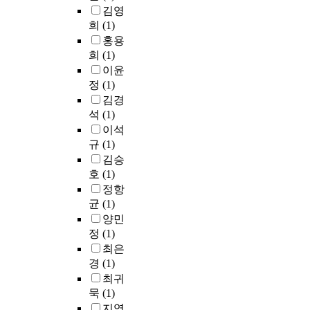
는
g
중
며
김영
인
티
에
성
전
f
하
,
S
희
(1)
프
다
이
부
o
나
부
.
홍용
의
양
부
가
c
로
정
T
희
(1)
수
한
각
自
u
서
적
h
용
역
되
이윤
力
s
인
현
o
양
할
고
정
(1)
이
i
간
실
m
상
로
있
김경
나
n
행
을
p
과
변
다
석
(1)
他
g
위
극
s
의
신
.
力
이석
o
에
복
o
미
을
특
에
n
다
규
(1)
하
n
를
해
히
의
t
양
고
김승
은
살
서
그
해
r
하
새
호
(1)
변
피
다
중
變
a
게
로
정항
신
는
른
에
化
n
걸
운
균
(1)
모
데
인
서
하
s
쳐
인
티
양민
에
물
도
는
f
있
식
프
정
(1)
일
처
O
것
o
다
의
의
최은
차
럼
S
을
r
.
지
양
적
보
M
경
(1)
말
m
자
평
상
목
이
U
최귀
한
a
신
을
을
표
도
(
묵
(1)
다
t
의
열
정
를
록
O
지영
.
i
행