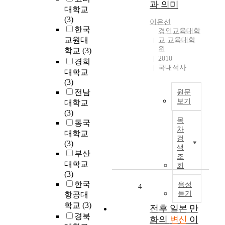
티
과 의미
對
대학교
프
象
(3)
의
이은선
이
한국
경인교육대학
연
되
교원대
교 교육대학
계
거
원
학교
(3)
성
나
2010
경희
을
흉
국내석사
대학교
고
물
(3)
찰
스
전남
한
원문
럽
보기
것
대학교
게
이
(3)
변
취
목
다
동국
신
급
차
.
대학교
에
되
검
민
(3)
는
기
색
담
부산
제
조
도
의
대학교
한
회
하
외
(3)
된
고
형
한국
세
음성
4
民
적
듣기
항공대
계
間
이
를
학교
(3)
전후 일본 만
信
고
넘
경북
仰
화의
변신
이
비
어