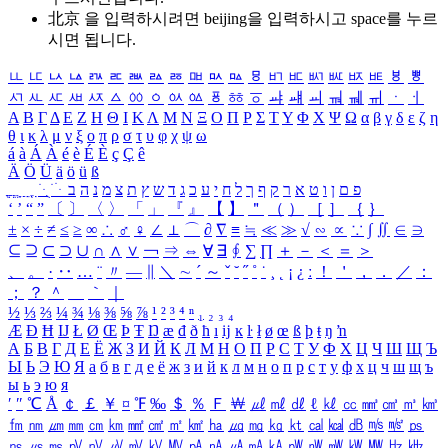
北京 을 입력하시려면
beijing
을 입력하시고 space를 누르
시면 됩니다.
ㅥ
ㅦ
ㅧ
ㅨ
ㅩ
ㅪ
ㅫ
ㅬ
ㅭ
ㅮ
ㅯ
ㅰ
ㅱ
ㅲ
ㅳ
ㅴ
ㅵ
ㅶ
ㅷ
ㅸ
ㅹ
ㅺ
ㅻ
ㅼ
ㅽ
ㅾ
ㅿ
ㆀ
ㆁ
ㆂ
ㆃ
ㆄ
ㆅ
ㆆ
ㆇ
ㆈ
ㆉ
ㆊ
ㆋ
ㆌ
ㆍ
ㆎ
Α
Β
Γ
Δ
Ε
Ζ
Η
Θ
Ι
Κ
Λ
Μ
Ν
Ξ
Ο
Π
Ρ
Σ
Τ
Υ
Φ
Χ
Ψ
Ω
α
β
γ
δ
ε
ζ
η
θ
ι
κ
λ
μ
ν
ξ
ο
π
ρ
σ
τ
υ
φ
χ
ψ
ω
á
à
Á
À
é
è
É
È
ç
Ç
ê
Ä
Ö
Ü
ä
ö
ü
ß
ְ
ֳ
ֲ
ֱ
ָ
ַ
ֵ
ֶ
ִ
ֹ
ּ
ֻ
ׂ
ׁ
ּ
ב
ה
נ
מ
צ
ת
ץ
ש
ד
ג
כ
ע
י
ח
ל
ך
ף
ק
ר
א
ט
ו
ן
ם
פ
‘
’
“
”
〔
〕
〈
〉
「
」
『
』
【
】
＂
（
）
［
］
｛
｝
±
×
÷
≠
≤
≥
∞
∴
♂
♀
∠
⊥
⌒
∂
∇
≡
≒
≪
≫
√
∽
∝
∵
∫
∬
∈
∋
⊆
⊇
⊂
⊃
∪
∩
∧
∨
￢
⇒
⇔
∀
∃
∮
∑
∏
＋
－
＜
＝
＞
、
。
·
‥
…
¨
〃
―
∥
＼
∼
´
～
ˇ
˘
˝
˚
˙
¸
˛
¡
¿
ː
！
＇
，
．
／
：
；
？
＾
＿
｀
｜
½
⅓
⅔
¼
¾
⅛
⅜
⅝
⅞
¹
²
³
⁴
ⁿ
₁
₂
₃
₄
Æ
Ð
Ħ
Ĳ
Ł
Ø
Œ
Þ
Ŧ
Ŋ
æ
đ
ð
ħ
ı
ĳ
ĸ
ŀ
ł
ø
œ
ß
þ
ŧ
ŋ
ŉ
А
Б
В
Г
Д
Е
Ё
Ж
З
И
Й
К
Л
М
Н
О
П
Р
С
Т
У
Ф
Х
Ц
Ч
Ш
Щ
Ъ
Ы
Ь
Э
Ю
Я
а
б
в
г
д
е
ё
ж
з
и
й
к
л
м
н
о
п
р
с
т
у
ф
х
ц
ч
ш
щ
ъ
ы
ь
э
ю
я
′
″
℃
Å
￠
￡
￥
¤
℉
‰
＄
％
Ｆ
￦
㎕
㎖
㎗
ℓ
㎘
㏄
㎣
㎤
㎥
㎦
㎙
㎚
㎛
㎜
㎝
㎞
㎟
㎠
㎡
㎢
㏊
㎍
㎎
㎏
㏏
㎈
㎉
㏈
㎧
㎨
㎰
㎱
㎲
㎳
㎴
㎵
㎶
㎷
㎸
㎹
㎀
㎁
㎂
㎃
㎄
㎺
㎻
㎽
㎾
㎿
㎐
㎑