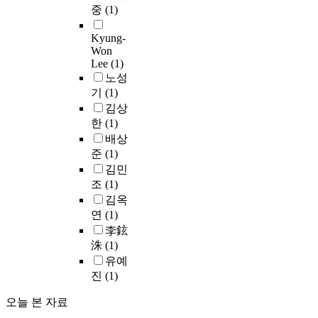
를
고
합
構
n
된
중
(1)
모
D
해
일
하
造
i
각
티
a
결
인
여
的
n
본
Kyung-
프
e
하
다
많
機
Won
t
을
를
m
고
역
은
Lee
(1)
能
r
통
통
m
갈
은
부
노성
과
a
해
해
r
등
관
가
意
기
(1)
n
인
시
i
을
객
가
味
s
간
김상
인
c
해
과
치
를
f
삶
한
(1)
의
h
소
배
창
考
o
의
무
배상
그
하
우
출
察
r
도
의
준
(1)
리
는
모
이
하
m
덕
식
김민
고
변
두
가
고
a
적
에
조
(1)
I
신
에
능
자
t
인
존
.
김옥
동
게
한
하
i
원
재
M
연
(1)
화
매
애
였
o
리
하
a
에
력
니
李鉉
으
n
를
는
s
투
을
메
洙
(1)
며
t
재
미
s
영
느
이
유예
논
a
현
지
e
된
끼
션
진
(1)
의
l
한
의
y
세
게
이
된
e
다
욕
등
계
함
해
오늘 본 자료
내
.
.
망
은
관
으
외