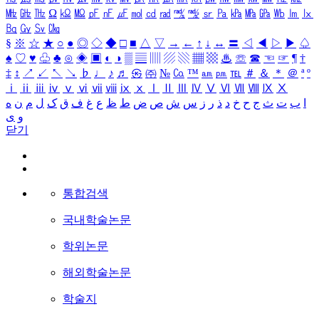
㎒
㎓
㎔
Ω
㏀
㏁
㎊
㎋
㎌
㏖
㏅
㎭
㎮
㎯
㏛
㎩
㎪
㎫
㎬
㏝
㏐
㏓
㏃
㏉
㏜
㏆
§
※
☆
★
○
●
◎
◇
◆
□
■
△
▽
→
←
↑
↓
↔
〓
◁
◀
▷
▶
♤
♠
♡
♥
♧
♣
⊙
◈
▣
◐
◑
▒
▤
▥
▨
▧
▦
▩
♨
☏
☎
☜
☞
¶
†
‡
↕
↗
↙
↖
↘
♭
♩
♪
♬
㉿
㈜
№
㏇
™
㏂
㏘
℡
＃
＆
＊
＠
ª
º
ⅰ
ⅱ
ⅲ
ⅳ
ⅴ
ⅵ
ⅶ
ⅷ
ⅸ
ⅹ
Ⅰ
Ⅱ
Ⅲ
Ⅳ
Ⅴ
Ⅵ
Ⅶ
Ⅷ
Ⅸ
Ⅹ
ا
ب
ت
ث
ج
ح
خ
د
ذ
ر
ز
س
ش
ص
ض
ط
ظ
ع
غ
ف
ق
ک
ل
م
ن
ه
و
ی
닫기
통합검색
국내학술논문
학위논문
해외학술논문
학술지