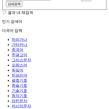
상세검색
결과 내 재검색
인기 검색어
다국어 입력
히라가나
가타카나
중국어
한글고어
그리스문자
프랑스어
독일어
히브리어
괄호기호
학술기호
기술기호
첨자기호
라틴문자
러시아문자