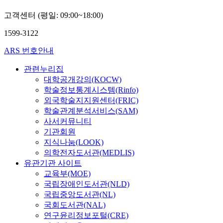
용
C
따
을
내
과
로
는
을
h
라
들
고객센터 (평일: 09:00~18:00)
면
변
써
물
要
a
서
여
세
신
국
론
約
p
상
다
1599-3122
계
모
내
국
하
t
상
보
의
티
외
내
ARS 번호안내
면
e
력
고
변
프
의
에
다
r
은
자
신
가
다
서
관련누리집
음
2
아
했
으
갖
양
도
대학공개강의(KOCW)
과
m
동
다
로
는
한
주
학술정보통계시스템(Rinfo)
같
a
에
.
까
교
장
목
외국학술지지원센터(FRIC)
다
i
게
본
지
육
르
받
.
학술관계분석서비스(SAM)
n
꼭
논
그
적
에
고
I
사서커뮤니티
l
필
문
의
의
서
있
I
y
요
기관회원
에
미
의
활
다
장
d
한
지식나눔(LOOK)
서
를
를
용
.
에
e
능
는
의학전자도서관(MEDLIS)
확
밝
되
자
서
a
력
변
유관기관 사이트
대
혀
고
유
는
l
이
신
교육부(MOE)
시
보
있
로
民
s
라
모
국립장애인도서관(NLD)
켜
는
다
운
間
w
할
티
국립중앙도서관(NL)
놓
것
.
표
信
i
수
프
국회도서관(NAL)
았
이
대
현
仰
t
있
의
다
연구윤리정보포털(CRE)
이
표
이
과
h
다
시